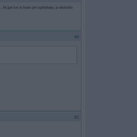
ai gan kas tu buutu par izplatiitaaju, ja atbalstiitu
#16
#17