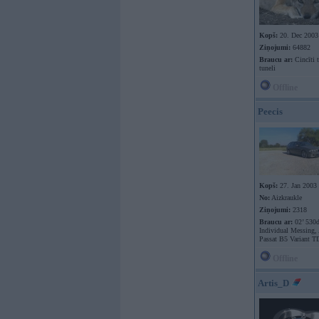
Kopš:
20. Dec 2003
Ziņojumi:
64882
Braucu ar:
Cincīti 
tuneli
Offline
Peecis
Kopš:
27. Jan 2003
No:
Aizkraukle
Ziņojumi:
2318
Braucu ar:
02’ 530
Individual Messing,
Passat B5 Variant T
Offline
Artis_D