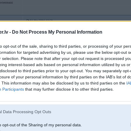
sviestmaizi
04. Mar 2004, 12:59
Kraasa gan jau kaadi 2,5-3L aizies...
.lv -
Do Not Process My Personal Information
sviestmaizi
to opt-out of the sale, sharing to third parties, or processing of your per
formation for targeted advertising by us, please use the below opt-out s
r selection. Please note that after your opt-out request is processed y
04. Mar 2004, 13:02
eing interest-based ads based on personal information utilized by us or
neperlamutra toņus sedz 10m2 ar litru gatavā maisījuma. Parasti citām firmām
disclosed to third parties prior to your opt-out. You may separately opt-
nesedzoši.
losure of your personal information by third parties on the IAB’s list of
. This information may also be disclosed by us to third parties on the
IA
Participants
that may further disclose it to other third parties.
l Data Processing Opt Outs
04. Mar 2004, 13:09
o opt-out of the Sharing of my personal data.