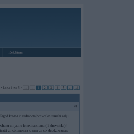
Reklāma
 • Lapa 1 no 5 •
|«
«
1
2
3
4
5
»
»|
#1
agad kraasa ir sudrabota,bet veelos tumshi zalju
rieshanu un jaunu iemetinaashanu ( 2 durvnieks)!
taati) un cik maksaa kraasa un cik daudz kraasas