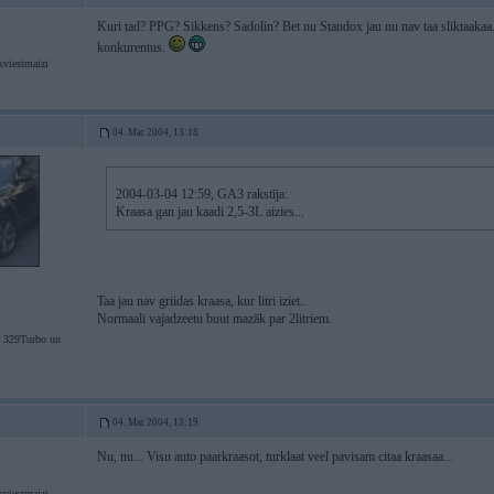
Kuri tad? PPG? Sikkens? Sadolin? Bet nu Standox jau nu nav taa sliktaakaa... l
konkurentus.
sviestmaizi
04. Mar 2004, 13:18
2004-03-04 12:59, GA3 rakstīja:
Kraasa gan jau kaadi 2,5-3L aizies...
Taa jau nav griidas kraasa, kur litri iziet..
Normaali vajadzeetu buut mazāk par 2litriem.
 329Turbo un
04. Mar 2004, 13:19
Nu, nu... Visu auto paarkraasot, turklaat veel pavisam citaa kraasaa...
sviestmaizi