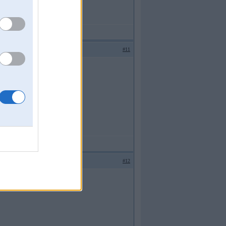
#11
#12