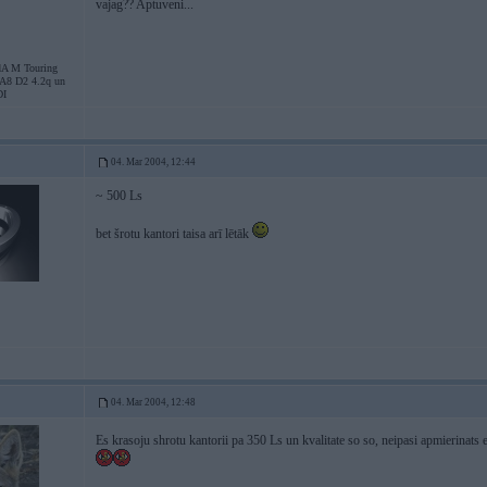
vajag?? Aptuveni...
dA M Touring
 A8 D2 4.2q un
DI
04. Mar 2004, 12:44
~ 500 Ls
bet šrotu kantori taisa arī lētāk
04. Mar 2004, 12:48
Es krasoju shrotu kantorii pa 350 Ls un kvalitate so so, neipasi apmierinats