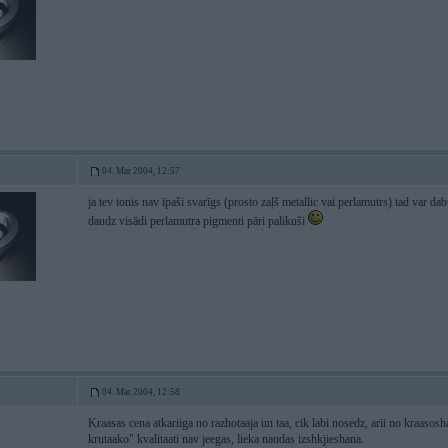
04. Mar 2004, 12:57
ja tev tonis nav īpaši svarīgs (prosto zaļš metallic vai perlamutrs) tad var dab
daudz visādi perlamutra pigmenti pāri palikuši
04. Mar 2004, 12:58
Kraasas cena atkariiga no razhotaaja un taa, cik labi nosedz, arii no kraasos
krutaako" kvalitaati nav jeegas, lieka naudas izshkjieshana.