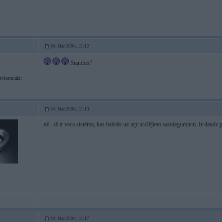
04. Mar 2004, 13:12
Standox?
sviestmaizi
04. Mar 2004, 13:13
nē - tā ir veca sistēma, kas balstās uz iepriekšējiem sasniegumiem. Ir daudz 
04. Mar 2004, 13:17