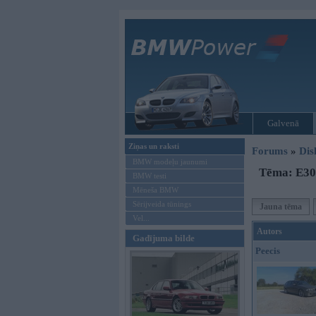
Galvenā
Ziņas un raksti
Forums
»
Dis
BMW modeļu jaunumi
Tēma: E30 
BMW testi
Mēneša BMW
Sērijveida tūnings
Jauna tēma
Vel...
Autors
Gadījuma bilde
Peecis