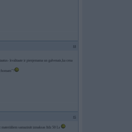
#4
taatus- kvalitaate ir pienjemama un galvenais,ka cena
a chomam’’!
#5
t uz materiāliem samazināt izmaksas līdz 50 Ls