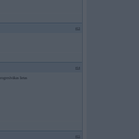
#13
#14
progresīvākas lietas
#15