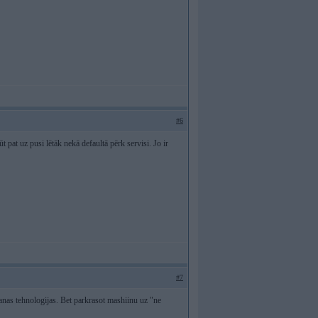
#6
ūt pat uz pusi lētāk nekā defaultā pērk servisi. Jo ir
#7
hanas tehnologijas. Bet parkrasot mashiinu uz "ne