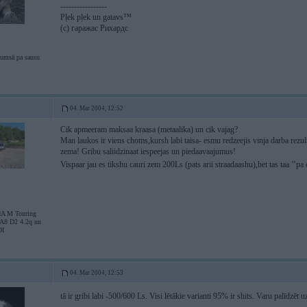
-----------------
Pļek pļek un gatavs™
(c) гаражас Рихардс
tumsā pa sausu
04. Mar 2004, 12:52
Cik apmeeram maksaa kraasa (metaalika) un cik vajag?
Man laukos ir viens choms,kursh labi taisa- esmu redzeejis vinja darba rezul
zema! Gribu saliidzinaat iespeejas un piedaavaajumus!
Vispaar jau es tikshu cauri zem 200Ls (pats arii straadaashu),bet tas taa ’’p
dA M Touring
 A8 D2 4.2q un
DI
04. Mar 2004, 12:53
tā ir gribi labi -500/600 Ls. Visi lētākie varianti 95% ir shits. Varu palīdzē