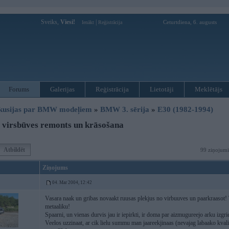
Sveiks,
Viesi!
|
Ceturtdiena, 6. augusts
Ienākt
Reģistrācija
Forums
Galerijas
Reģistrācija
Lietotāji
Meklētājs
kusijas par BMW modeļiem
»
BMW 3. sērija
»
E30 (1982-1994)
virsbūves remonts un krāsošana
Atbildēt
99 ziņojumi
Ziņojums
04. Mar 2004, 12:42
Vasara naak un gribas novaakt ruusas plekjus no virbuuves un paarkraasot! T
metaaliku!
Spaarni, un vienas durvis jau ir iepirkti, ir doma par aizmugureejo arku izg
Veelos uzzinaat, ar cik lielu summu man jaareekjinaas (nevajag labaako kvali