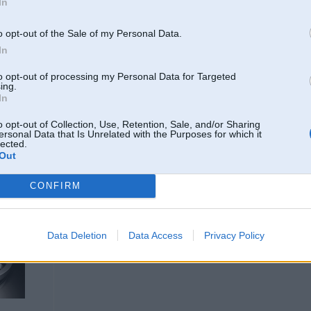
In
Outlaw, kaadus razhotaajus Tu atbalsti?
sviestmaizi
o opt-out of the Sale of my Personal Data.
In
04. Mar 2004, 13:10
to opt-out of processing my Personal Data for Targeted
ing.
vislabākos - tos izmanto Wess, Mūsa, TC Motors un daudzi citi
In
o opt-out of Collection, Use, Retention, Sale, and/or Sharing
ersonal Data that Is Unrelated with the Purposes for which it
lected.
Out
CONFIRM
04. Mar 2004, 13:11
Data Deletion
Data Access
Privacy Policy
es neatbalstu - es pārstāvu