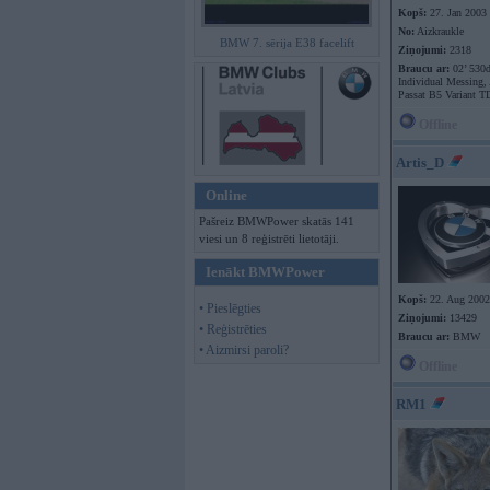
Kopš:
27. Jan 2003
No:
Aizkraukle
BMW 7. sērija E38 facelift
Ziņojumi:
2318
Braucu ar:
02’ 530
Individual Messing,
Passat B5 Variant T
Offline
Artis_D
Online
Pašreiz BMWPower skatās 141
viesi un 8 reģistrēti lietotāji.
Ienākt BMWPower
Kopš:
22. Aug 2002
• Pieslēgties
Ziņojumi:
13429
• Reģistrēties
Braucu ar:
BMW
• Aizmirsi paroli?
Offline
RM1