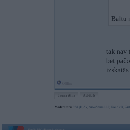
Baltu
tak nav 
bet pačo
izskatā
Offline
Jauna tēma
Atbildēt
Moderatori:
968-jk
,
AV
,
AiwaShuraLLP
,
DoubleD
,
Gir
Vortāls BMWPower.lv darbojas