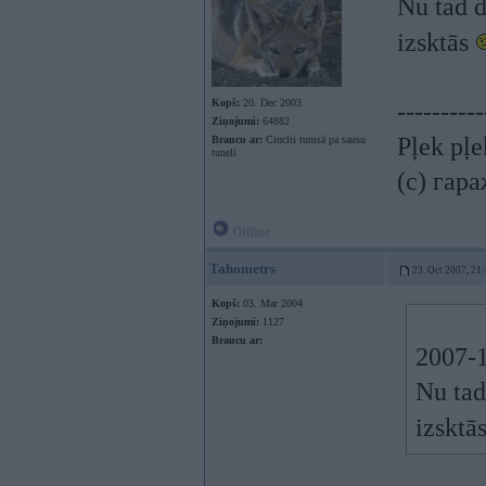
Nu tad da
izsktās
Kopš:
20. Dec 2003
----------
Ziņojumi:
64882
Pļek pļ
Braucu ar:
Cincīti tumsā pa sausu
tuneli
(c) гар
Offline
Tahometrs
23. Oct 2007, 21
Kopš:
03. Mar 2004
Ziņojumi:
1127
Braucu ar:
2007-1
Nu tad 
izsktā