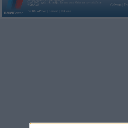
kopš 2002. gada 14. maija. Tas nav auto klubs un nav saistīts ar
Galvena
|
Fo
BMW AG.
Par BMWPower
|
Kontakti
|
Reklāma