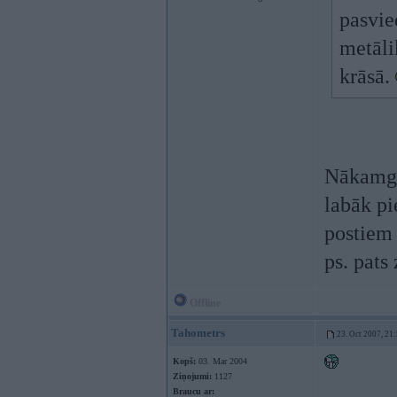
pasvie
metāli
krāsā.
Nākamga
labāk pi
postiem 
ps. pats
Offline
Tahometrs
23. Oct 2007, 21
Kopš:
03. Mar 2004
Ziņojumi:
1127
Braucu ar: