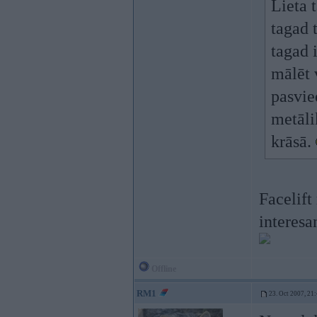
Lieta 
tagad 
tagad 
mālēt 
pasvie
metāli
krāsā.
Facelift
interesa
Offline
RM1
23. Oct 2007, 21