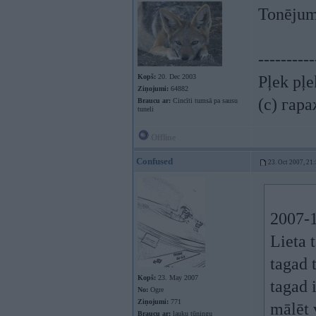
Tonējumu
----------
Kopš:
20. Dec 2003
Pļek pļ
Ziņojumi:
64882
(c) гар
Braucu ar:
Cincīti tumsā pa sausu
tuneli
Offline
Confused
23. Oct 2007, 21
2007-1
Lieta 
tagad 
Kopš:
23. May 2007
tagad 
No:
Ogre
Ziņojumi:
771
mālēt 
Braucu ar:
lauku tūningu