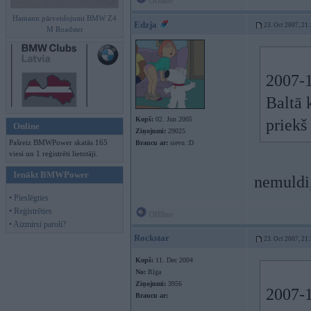
Offline
Hamann pārveidojumi BMW Z4
Edzja
23. Oct 2007, 21
M Roadster
2007-1
Baltā 
Kopš:
02. Jun 2005
priekš
Online
Ziņojumi:
29025
Pašreiz BMWPower skatās 165
Braucu ar:
sievu :D
viesi un 1 reģistrēti lietotāji.
Ienākt BMWPower
nemuldi
• Pieslēgties
• Reģistrēties
Offline
• Aizmirsi paroli?
Rockstar
23. Oct 2007, 21
Kopš:
11. Dec 2004
No:
Rīga
Ziņojumi:
3956
2007-1
Braucu ar: