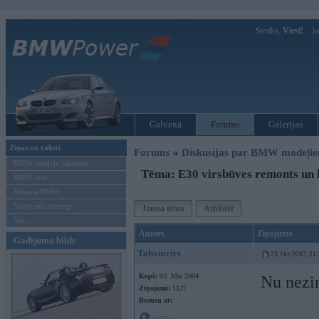
Sveiks,
Viesi!
Ie
Galvenā
Forums
Galerijas
Ziņas un raksti
Forums
»
Diskusijas par BMW modeļi
BMW modeļu jaunumi
Tēma: E30 virsbūves remonts un
BMW testi
Mēneša BMW
Sērijveida tūnings
Jauna tēma
Atbildēt
Vel...
Autors
Ziņojums
Gadījuma bilde
Tahometrs
23. Oct 2007, 21
Kopš:
03. Mar 2004
Nu nezin
Ziņojumi:
1127
Braucu ar: