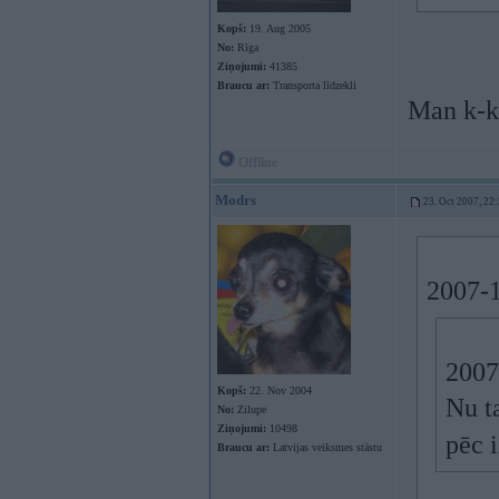
Kopš:
19. Aug 2005
No:
Rīga
Ziņojumi:
41385
Braucu ar:
Transporta līdzekli
Man k-kā
Offline
Modrs
23. Oct 2007, 22
2007-1
2007
Kopš:
22. Nov 2004
Nu ta
No:
Zilupe
Ziņojumi:
10498
pēc 
Braucu ar:
Latvijas veiksmes stāstu