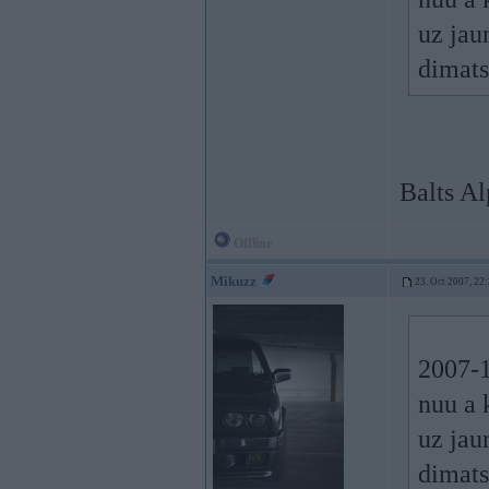
uz jau
dimats
Balts Al
Offline
Mikuzz
23. Oct 2007, 22
2007-1
nuu a 
uz jau
dimats