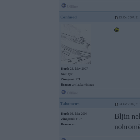
Offline
Confused
23. Oct 2007, 21
Kopš:
23. May 2007
No:
Ogre
Ziņojumi:
771
Braucu ar:
lauku tūningu
Offline
Tahometrs
23. Oct 2007, 21
Kopš:
03. Mar 2004
Bljin ne
Ziņojumi:
1127
Braucu ar:
nohromē