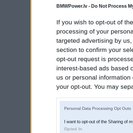
BMWPower.lv -
Do Not Process My
If you wish to opt-out of the
processing of your personal
targeted advertising by us
section to confirm your sel
opt-out request is proces
interest-based ads based o
us or personal information d
your opt-out. You may separ
disclosure of your personal
IAB’s list of downstream pa
Personal Data Processing Opt Outs
also be disclosed by us to 
I want to opt-out of the Sharing of 
Downstream Participants
th
Opted In
third parties.