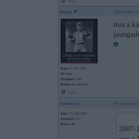
Offline
Digital
23. Oct 2007, 21
nuu a ka
jaungadu
Kopš:
02. Jul 2005
No:
Rīga
Ziņojumi:
3738
Braucu ar:
Elektrību
Offline
Tahometrs
23. Oct 2007, 22
Kopš:
03. Mar 2004
Ziņojumi:
1127
Braucu ar:
2007-1
nuu a 