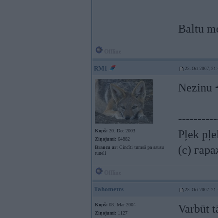
Baltu m
Offline
RM1
23. Oct 2007, 21
Nezinu
----------
Kopš:
20. Dec 2003
Pļek pļ
Ziņojumi:
64882
(c) гар
Braucu ar:
Cincīti tumsā pa sausu
tuneli
Offline
Tahometrs
23. Oct 2007, 21
Kopš:
03. Mar 2004
Varbūt 
Ziņojumi:
1127