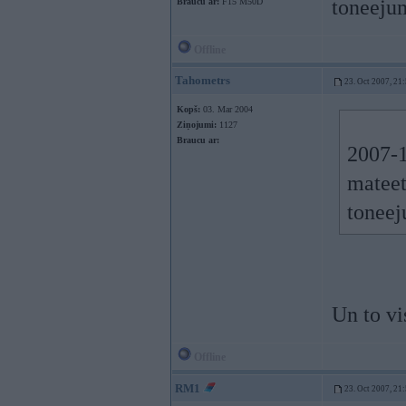
toneeju
Braucu ar:
F15 M50D
Offline
Tahometrs
23. Oct 2007, 21
Kopš:
03. Mar 2004
Ziņojumi:
1127
Braucu ar:
2007-1
mateet
tonee
Un to v
Offline
RM1
23. Oct 2007, 21