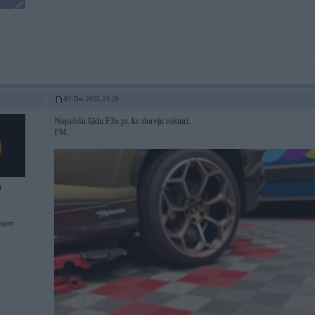
I
03. Dec 2025, 23:29
Nopirkšu šādu F3x pr. kr. durvju rokturi.
PM.
4
port