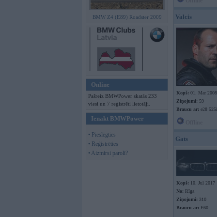
Offline
Valcis
BMW Z4 (E89) Roadster 2009
Online
Kopš:
01. Mar 2008
Pašreiz BMWPower skatās 233
Ziņojumi:
59
viesi un 7 reģistrēti lietotāji.
Braucu ar:
e28 525
Ienākt BMWPower
Offline
• Pieslēgties
Gats
• Reģistrēties
• Aizmirsi paroli?
Kopš:
10. Jul 2017
No:
Rīga
Ziņojumi:
310
Braucu ar:
E60