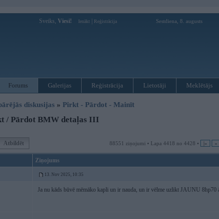
Sveiks,
Viesi!
|
Sestdiena, 8. augusts
Ienākt
Reģistrācija
Forums
Galerijas
Reģistrācija
Lietotāji
Meklētājs
pārējās diskusijas
»
Pirkt - Pārdot - Mainīt
t / Pārdot BMW detaļas III
Atbildēt
88551 ziņojumi • Lapa 4418 no 4428 •
|«
«
Ziņojums
13. Nov 2025, 10:35
Ja nu kāds būvē mēmāko kapli un ir nauda, un ir vēlme uzlikt JAUNU 8hp70 āt