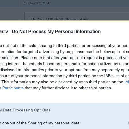
26. Nov 2025, 21:51
15 Oct 2025, 11:04:06
@Hollywood
rakstīja:
S55 M3 M4 M2 Competition pliks dzinējs un DCT GS7D36SG kārba. Vis
Dzinējam virsū indžektori, augstspiediena sūknis.
.lv -
Do Not Process My Personal Information
Dzinējs - 3.5k
to opt-out of the sale, sharing to third parties, or processing of your per
Kārba - 750
formation for targeted advertising by us, please use the below opt-out s
postimg.cc/1fn58r3W
r selection. Please note that after your opt-out request is processed y
postimg.cc/gX8HR3w0
eing interest-based ads based on personal information utilized by us or
postimg.cc/k2GZSh7g
disclosed to third parties prior to your opt-out. You may separately opt-
postimg.cc/vDyNhmGN
losure of your personal information by third parties on the IAB’s list of
. This information may also be disclosed by us to third parties on the
IA
Participants
that may further disclose it to other third parties.
Cēsis
29269395
l Data Processing Opt Outs
up
o opt-out of the Sharing of my personal data.