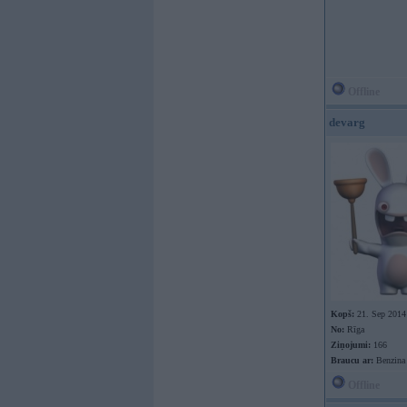
Offline
devarg
Kopš:
21. Sep 2014
No:
Rīga
Ziņojumi:
166
Braucu ar:
Benzina 
Offline