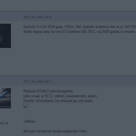
14. Nov 2025, 22:47
Spečuki! Ir G05 2019.gada, 195kw 30d. Ieplūdes kolektors stāv ar nr: 8477029
detaļu tirgoņi saka, ka visi b57 kolektori līdz 2021, vai 2020 gadam ir vienādi
15. Nov 2025, 06:57
Pārdodu N52B25 pilnā komplektā.
pilns swaps ar ECU, vadiem, katalizatoriem, apkari,
Dzinējs vēl testējams, bet drīzumā jau ceļu laukā.
1200eur
e92 v8
divi pieci deviņi trīs deviņi septiņi divi viens