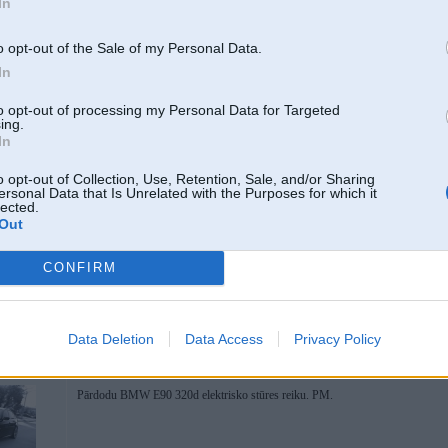
In
[ Šo ziņu laboja Hollywood, 22 Dec 2025, 19:45:07 ]
o opt-out of the Sale of my Personal Data.
In
27. Nov 2025, 10:18
to opt-out of processing my Personal Data for Targeted
ing.
Nopirkšu 8hp70 vai 90 ātrumkārbu, tikai RWD!
In
o opt-out of Collection, Use, Retention, Sale, and/or Sharing
ersonal Data that Is Unrelated with the Purposes for which it
lected.
27. Nov 2025, 13:41
Out
Priekš e39 pērku abs bloku ar kodu, kas beidzas 950 001
CONFIRM
Data Deletion
Data Access
Privacy Policy
02. Dec 2025, 08:15
Pārdodu BMW E90 320d elektrisko stūres reiku. PM.