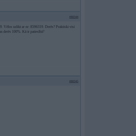
#88344
. Vēlos uzlikt ar nr: 8596319. Derēs? Praktiski visi
 un derēs 100%. Kā ir patiesībā?
#88345