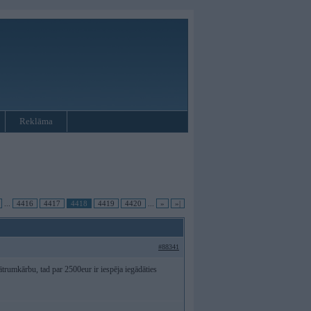
Reklāma
...
4416
4417
4418
4419
4420
...
»
»|
#88341
rumkārbu, tad par 2500eur ir iespēja iegādāties