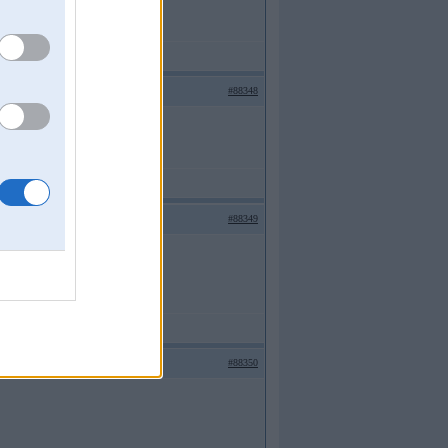
#88348
#88349
#88350