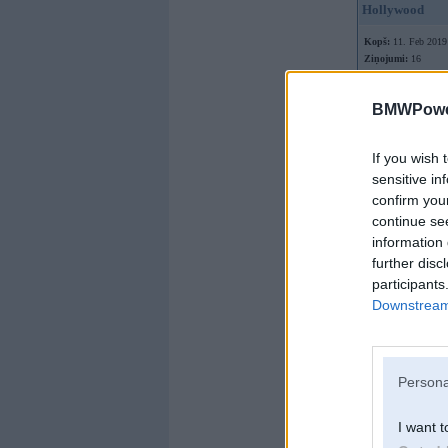
Hollywood
Kopš:
11. Feb 2019
Ziņojumi:
16
Braucu ar:
BMWPower
If you wish 
sensitive in
confirm you
continue se
information 
further disc
participants
Downstream 
Persona
I want t