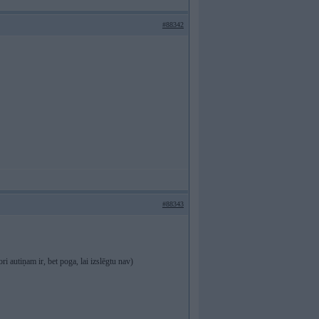
#88342
#88343
i autiņam ir, bet poga, lai izslēgtu nav)