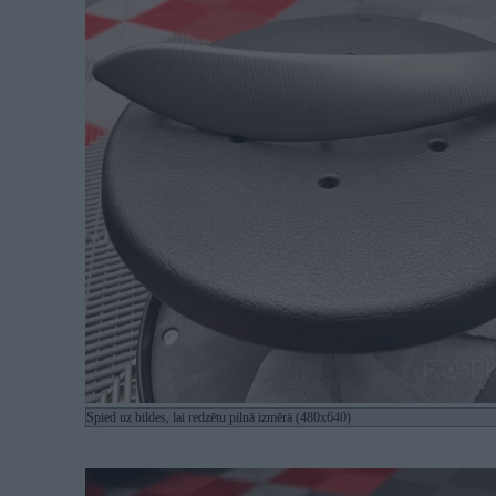
Spied uz bildes, lai redzētu pilnā izmērā (480x640)