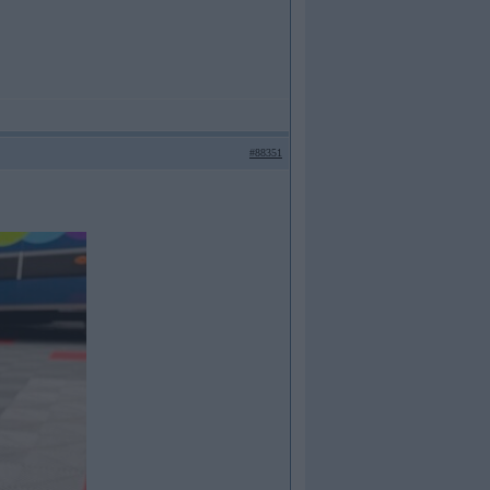
#88351