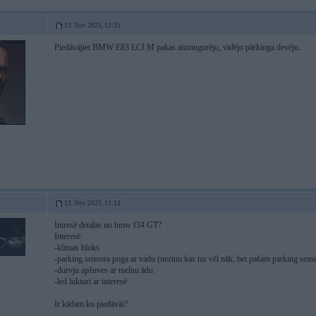
13. Nov 2025, 12:35
Piedāvājiet BMW E83 LCI M pakas aizmugurējo, vidējo pārkinga devēju.
i
13. Nov 2025, 13:13
Intresē detaļas no bmw f34 GT?
Interesē:
-klimas bloks
-parking sensora poga ar vadu (nezinu kas tur vēl nāk, bet pašam parking sensor
-durvju apšuves ar melnu ādu
-led lukturi ar interesē
Ir kādam ko piedāvāt?