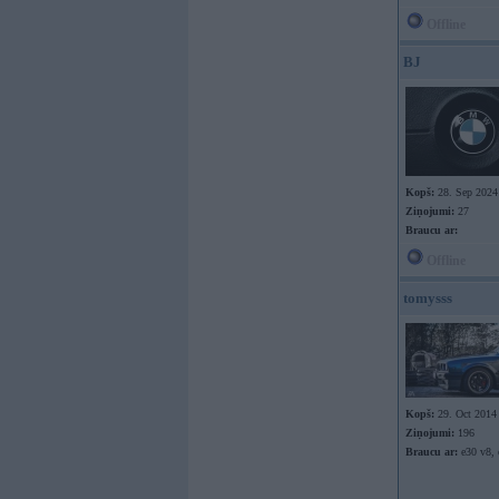
Offline
BJ
Kopš:
28. Sep 2024
Ziņojumi:
27
Braucu ar:
Offline
tomysss
Kopš:
29. Oct 2014
Ziņojumi:
196
Braucu ar:
e30 v8, 