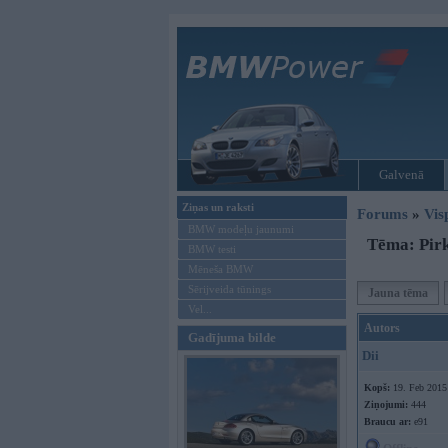
Galvenā
Ziņas un raksti
Forums
»
Vis
BMW modeļu jaunumi
Tēma: Pirk
BMW testi
Mēneša BMW
Sērijveida tūnings
Jauna tēma
Vel...
Autors
Gadījuma bilde
Dii
Kopš:
19. Feb 2015
Ziņojumi:
444
Braucu ar:
e91