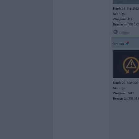
Kopš:
14. Sep 2012
No:
Rīga
Ziņojumi:
414
Braucu ar:
E91 LC
Offline
freimo
Kopš:
26. May 200
No:
Rīga
Ziņojumi:
2412
Braucu ar:
F31 M-S