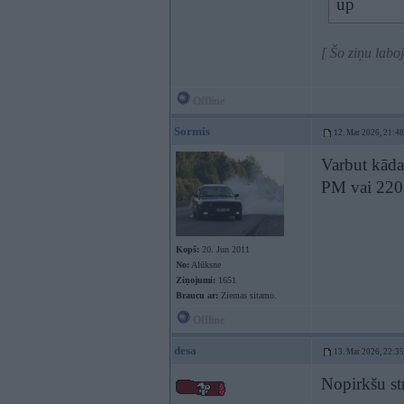
up
[ Šo ziņu lab
Offline
Sormis
12. Mar 2026, 21:48
Varbut kāda
PM vai 22
Kopš:
20. Jun 2011
No:
Alūksne
Ziņojumi:
1651
Braucu ar:
Ziemas sitamo.
Offline
desa
13. Mar 2026, 22:35
Nopirkšu s