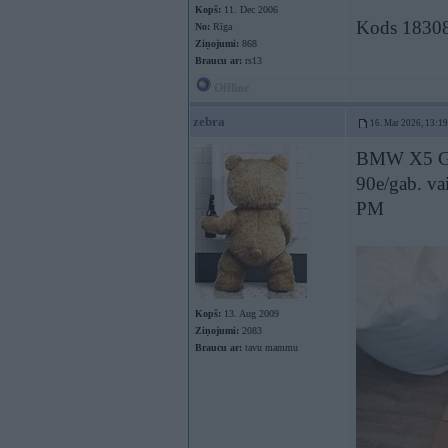
Kopš:
11. Dec 2006
Kods 1830
No:
Rīga
Ziņojumi:
868
Braucu ar:
rs13
Offline
zebra
16. Mar 2026, 13:19
BMW X5 G05
90e/gab. vai
PM
Kopš:
13. Aug 2009
Ziņojumi:
2083
Braucu ar:
tavu mammu