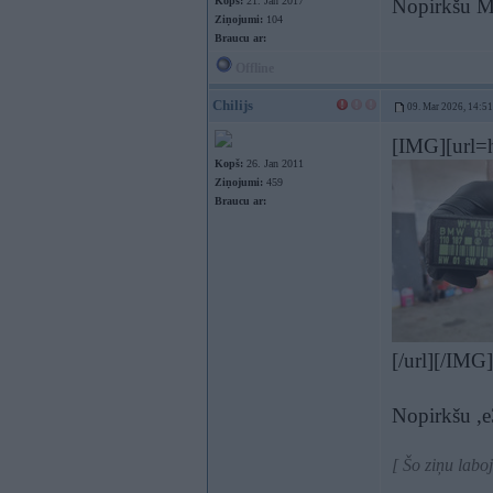
Kopš:
21. Jan 2017
Nopirkšu M 
Ziņojumi:
104
Braucu ar:
Offline
Chilijs
09. Mar 2026, 14:51
[IMG][url=h
Kopš:
26. Jan 2011
Ziņojumi:
459
Braucu ar:
[/url][/IMG]
Nopirkšu ,e3
[ Šo ziņu labo