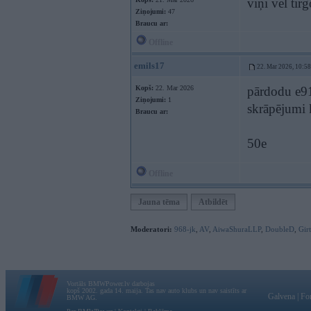
viņi vēl tirg
Ziņojumi:
47
Braucu ar:
Offline
emils17
22. Mar 2026, 10:58
Kopš:
22. Mar 2026
pārdodu e91
Ziņojumi:
1
skrāpējumi 
Braucu ar:
50e
Offline
Jauna tēma
Atbildēt
Moderatori:
968-jk
,
AV
,
AiwaShuraLLP
,
DoubleD
,
Gir
Vortāls BMWPower.lv darbojas
kopš 2002. gada 14. maija. Tas nav auto klubs un nav saistīts ar
Galvena
|
Fo
BMW AG.