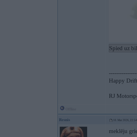
Spied uz bi
---------------
Happy Drift
RJ Motorspo
Offline
Resnis
10. Mar 2026, 22:54
meklēju gri