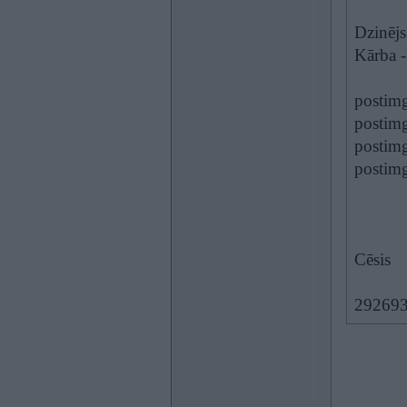
Dzinējs
Kārba -
postim
postim
postim
posti
Cēsis
29269