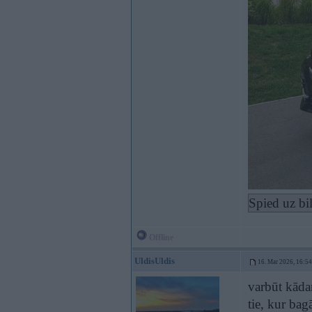
Spied uz bi
Offline
UldisUldis
16. Mar 2026, 16:54
varbūt kāda
tie, kur bag