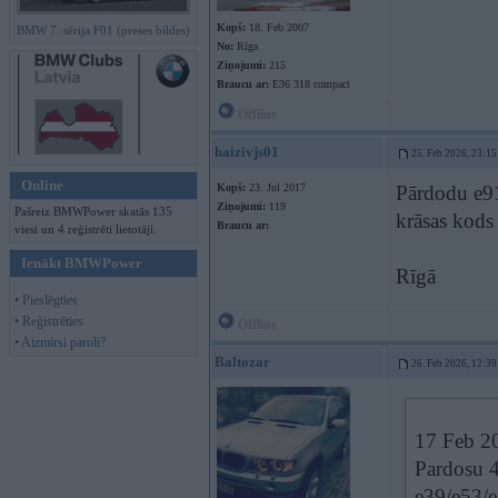
Kopš:
18. Feb 2007
BMW 7. sērija F01 (preses bildes)
No:
Rīga
Ziņojumi:
215
Braucu ar:
E36 318 compact
Offline
haizivjs01
25. Feb 2026, 23:15
Online
Kopš:
23. Jul 2017
Pārdodu e9
Ziņojumi:
119
Pašreiz BMWPower skatās 135
krāsas kods
Braucu ar:
viesi un 4 reģistrēti lietotāji.
Ienākt BMWPower
Rīgā
• Pieslēgties
• Reģistrēties
Offline
• Aizmirsi paroli?
Baltozar
26. Feb 2026, 12:39
17 Feb 2
Pardosu 4
e39/e53/e