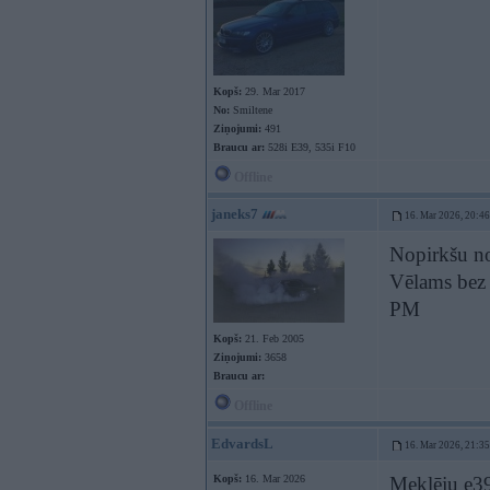
Kopš:
29. Mar 2017
No:
Smiltene
Ziņojumi:
491
Braucu ar:
528i E39, 535i F10
Offline
janeks7
16. Mar 2026, 20:46
Nopirkšu no
Vēlams bez 
PM
Kopš:
21. Feb 2005
Ziņojumi:
3658
Braucu ar:
Offline
EdvardsL
16. Mar 2026, 21:35
Kopš:
16. Mar 2026
Meklēju e39