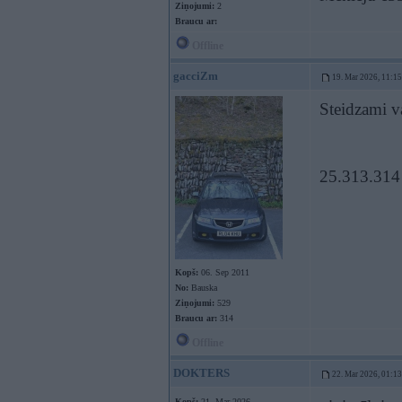
Ziņojumi:
2
Braucu ar:
Offline
gacciZm
19. Mar 2026, 11:15
Steidzami v
25.313.314
Kopš:
06. Sep 2011
No:
Bauska
Ziņojumi:
529
Braucu ar:
314
Offline
DOKTERS
22. Mar 2026, 01:13
Kopš:
21. Mar 2026