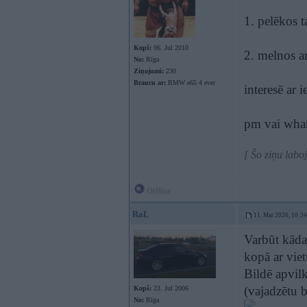
1. pelēkos t
Kopš:
06. Jul 2010
2. melnos a
No:
Rīga
Ziņojumi:
230
Braucu ar:
BMW e65 4 ever
interesē ar i
pm vai wha
[ Šo ziņu labo
Offline
RaL
11. Mar 2026, 10:34
Varbūt kādam
kopā ar vie
Bildē apvil
(vajadzētu b
Kopš:
23. Jul 2006
No:
Rīga