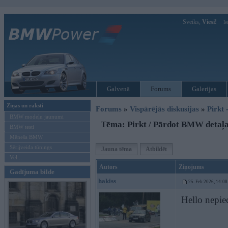
Sveiks,
Viesi!
Ie
Galvenā
Forums
Galerijas
Ziņas un raksti
Forums
»
Vispārējās diskusijas
»
Pirkt 
BMW modeļu jaunumi
Tēma: Pirkt / Pārdot BMW detaļa
BMW testi
Mēneša BMW
Sērijveida tūnings
Jauna tēma
Atbildēt
Vel...
Autors
Ziņojums
Gadījuma bilde
hakiss
25. Feb 2026, 14:08
Hello nepie