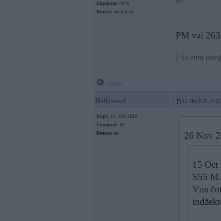
Ziņojumi:
4076
Braucu ar:
kruīzu
PM vai 263
[ Šo ziņu lab
Offline
Hollywood
12. Mar 2026, 16:21
Kopš:
11. Feb 2019
Ziņojumi:
16
Braucu ar:
26 Nov 2
15 Oct
S55 M3
Viss č
indžekt