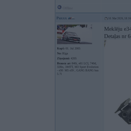
Offline
Puxxx
10. Mar 2026, 18:16
Meklēju e34
Detaļas nr
Kopš:
01. Jul 2005
No:
Rīga
Ziņojumi:
4205
Braucu ar:
840i, e61 LCI, 740d,
328is, 344TT, M3 Sport Evolution
- e30: M5 e39 ; GANG BANG bus
5.7l