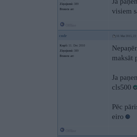
Ja paņem
Ziņojumi:
389
visiem s
Braucu ar:
Offline
cndr
10. Mar 2015, 22
Kopš:
11. Dec 2010
Nepaņēmu
Ziņojumi:
389
maksāt 
Braucu ar:
Ja paņem 
cls500
Pēc pāri
eiro
Offline