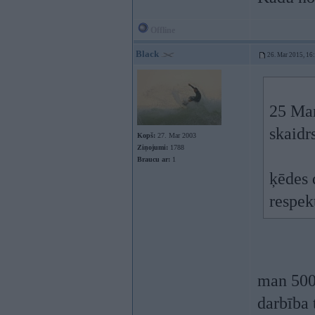
Offline
Black
26. Mar 2015, 16
25 Mar
skaidr
Kopš:
27. Mar 2003
Ziņojumi:
1788
Braucu ar:
1
ķēdes 
respek
man 500
darbība 