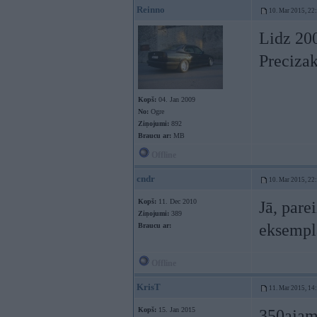
Reinno
10. Mar 2015, 22
Lidz 20
Precizak
Kopš:
04. Jan 2009
No:
Ogre
Ziņojumi:
892
Braucu ar:
MB
Offline
cndr
10. Mar 2015, 22
Kopš:
11. Dec 2010
Jā, pare
Ziņojumi:
389
eksempl
Braucu ar:
Offline
KrisT
11. Mar 2015, 14
Kopš:
15. Jan 2015
350ajam 