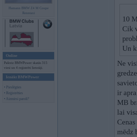
Hamann BMW Z4 M Coupe
Renntaxi
10 M
Cik 
prob
Un k
Online
Ne vis
Pašreiz BMWPower skatās 315
viesi un 4 reģistrēti lietotāji.
gredze
Ienākt BMWPower
saviet
• Pieslēgties
ir apr
• Reģistrēties
• Aizmirsi paroli?
MB bra
lai vis
Cenas 
mēdz b