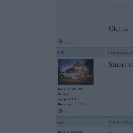
Ok,thx
Offline
JDS
10. Mar 2015, 20
Stuuri va
Kopš:
18. Mar 2012
No:
Rīga
Ziņojumi:
11114
Braucu ar:
3, 5, TS, YP
Offline
cndr
10. Mar 2015, 21
Kopš:
11. Dec 2010