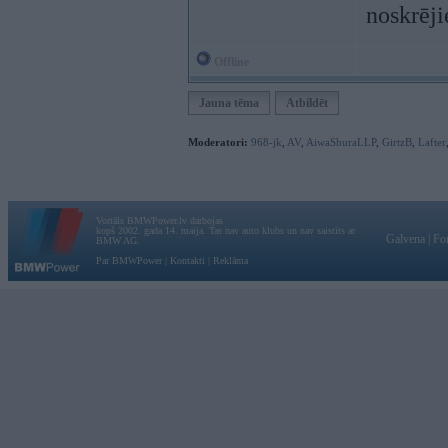
noskrēj
Offline
Jauna tēma
Atbildēt
Moderatori:
968-jk
,
AV
,
AiwaShuraLLP
,
GirtzB
,
Lafter
Vortāls BMWPower.lv darbojas
kopš 2002. gada 14. maija. Tas nav auto klubs un nav saistīts ar
Galvena
|
Fo
BMW AG.
Par BMWPower
|
Kontakti
|
Reklāma