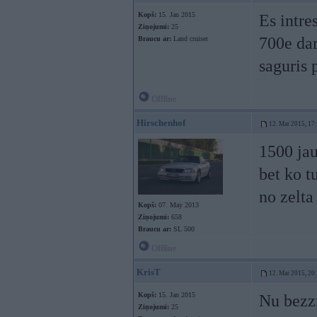
Kopš:
15. Jan 2015
Es intre
Ziņojumi:
25
700e dar
Braucu ar:
Land cruiser
saguris 
Offline
Hirschenhof
12. Mar 2015, 17
1500 jau
bet ko t
no zelta
Kopš:
07. May 2013
Ziņojumi:
658
Braucu ar:
SL 500
Offline
KrisT
12. Mar 2015, 20
Kopš:
15. Jan 2015
Nu bezzm
Ziņojumi:
25