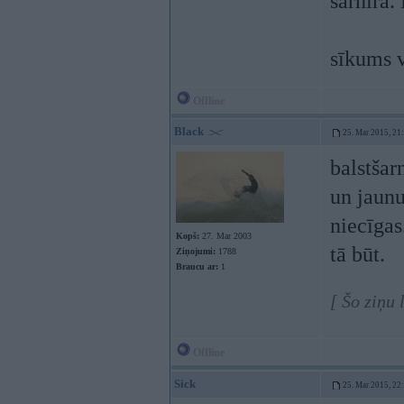
šarnīrā.
sīkums v
Offline
Black
25. Mar 2015, 21
balstšar
un jaunu
niecīgas
Kopš:
27. Mar 2003
tā būt.
Ziņojumi:
1788
Braucu ar:
1
[ Šo ziņu
Offline
Sick
25. Mar 2015, 22