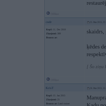
restaurēj
Offline
cndr
25. Mar 2015, 22
Kopš:
11. Dec 2010
skaidrs,
Ziņojumi:
389
Braucu ar:
ķēdes de
respektī
[ Šo ziņu
Offline
KrisT
26. Mar 2015, 15
Kopš:
15. Jan 2015
Manupra
Ziņojumi:
25
Kadu nos
Braucu ar:
Land cruiser