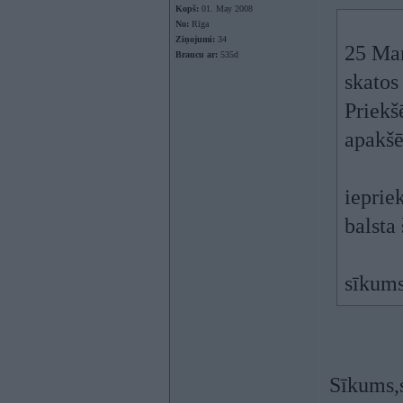
Kopš:
01. May 2008
No:
Rīga
Ziņojumi:
34
25 Mar
Braucu ar:
535d
skatos
Priekšē
apakšēj
iepriek
balsta 
sīkums
Sīkums,s