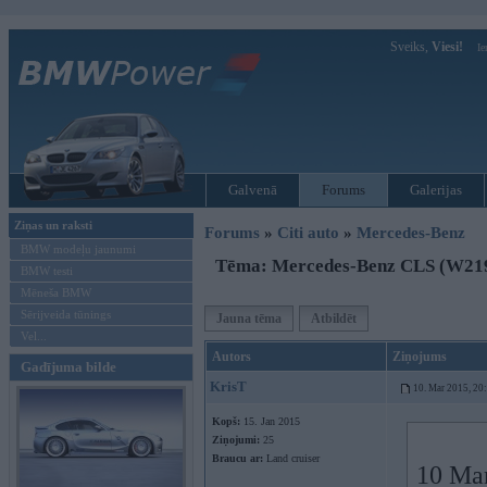
Sveiks,
Viesi!
Ie
Galvenā
Forums
Galerijas
Ziņas un raksti
Forums
»
Citi auto
»
Mercedes-Benz
BMW modeļu jaunumi
Tēma: Mercedes-Benz CLS (W21
BMW testi
Mēneša BMW
Sērijveida tūnings
Jauna tēma
Atbildēt
Vel...
Autors
Ziņojums
Gadījuma bilde
KrisT
10. Mar 2015, 20
Kopš:
15. Jan 2015
Ziņojumi:
25
Braucu ar:
Land cruiser
10 Mar