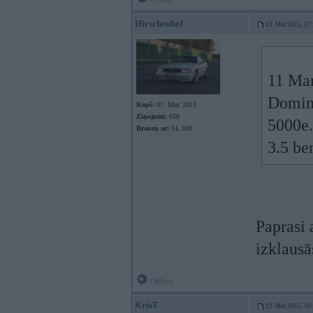
Offline
Hirschenhof
11. Mar 2015, 17
11 Mar
Domini
Kopš:
07. May 2013
Ziņojumi:
658
5000e.
Braucu ar:
SL 500
3.5 be
Paprasi 
izklaus
Offline
KrisT
12. Mar 2015, 10