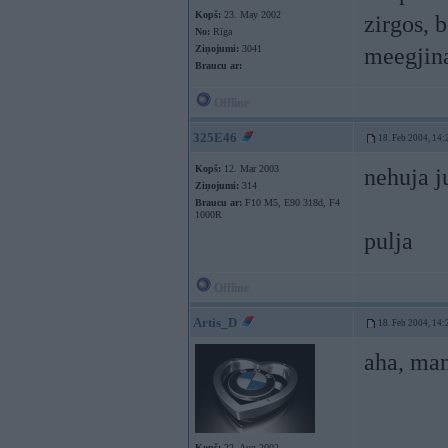
Kopš:
23. May 2002
zirgos, 
No:
Rīga
Ziņojumi:
3041
meegjina
Braucu ar:
Offline
325E46
18. Feb 2004, 14:
Kopš:
12. Mar 2003
nehuja j
Ziņojumi:
314
Braucu ar:
F10 M5, E90 318d, F4
1000R
pulja
Offline
Artis_D
18. Feb 2004, 14:
aha, man
Kopš:
22. Aug 2002