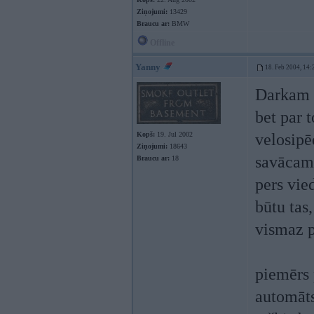
Ziņojumi:
13429
Braucu ar:
BMW
Offline
Yanny
18. Feb 2004, 14:
Darkam a
bet par t
Kopš:
19. Jul 2002
velosipē
Ziņojumi:
18643
savācama
Braucu ar:
18
pers vie
būtu tas
vismaz p
piemērs 
automāts