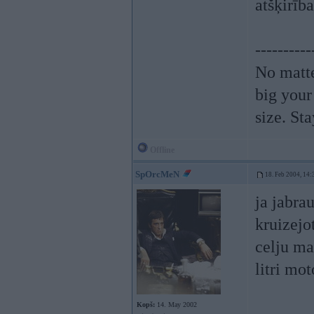
atšķirība
----------
No matte
big your
size. St
Offline
SpOrcMeN
18. Feb 2004, 14:
ja jabra
kruizejo
celju ma
litri mo
Kopš:
14. May 2002