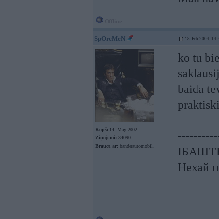
Offline
SpOrcMeN
18. Feb 2004, 14:
ko tu bie
saklausi
baida te
praktisk
Kopš:
14. May 2002
----------
Ziņojumi:
34090
Braucu ar:
banderautomobili
ІБАШТЕ!
Нехай п