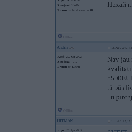
Kopš:
14. May 2002
Нехай п
Ziņojumi:
34090
Braucu ar:
banderautomobili
Offline
Andris
18. Feb 2004, 14:
Kopš:
25. Jun 2002
Nav jau 
Ziņojumi:
4519
kvalitāt
Braucu ar:
Datsun
8500EUR 
tā būs li
un pircēj
Offline
HITMAN
18. Feb 2004, 14:
Kopš:
27. Apr 2003