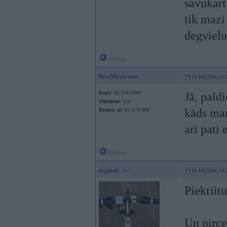
savukart
tik mazi
degvielu.
Offline
NewMexicano
18. Feb 2004, 14:
Kopš:
18. Feb 2004
Jā, pald
Ziņojumi:
322
kāds man
Braucu ar:
X5 E70 40d
arī pati
Offline
augusts
18. Feb 2004, 14:
Piekriit
Un pirce