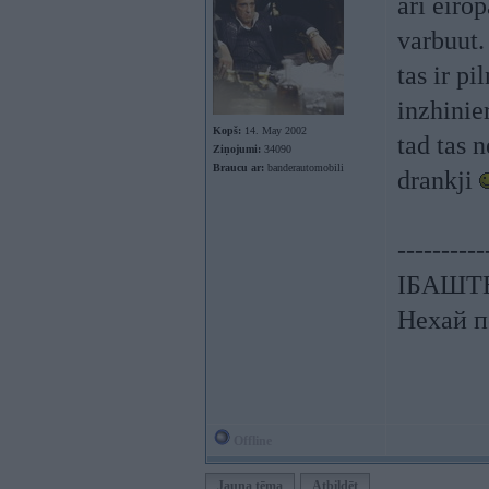
ari eiro
varbuut.
tas ir p
inzhinie
Kopš:
14. May 2002
tad tas 
Ziņojumi:
34090
Braucu ar:
banderautomobili
drankji
----------
ІБАШТЕ!
Нехай п
Offline
Jauna tēma
Atbildēt