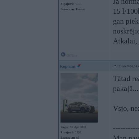
Ja normā
Ziņojumi:
4519
15 l/100
Braucu ar:
Datsun
gan pieka
noskrēji
Atkalai,
Offline
Kopteins
18. Feb 2004, 14:
Tātad re
pakaļā..
Vsjo, nez
----------
Kopš:
23. Apr 2003
Ziņojumi:
1952
Man nav 
Braucu ar:
x6