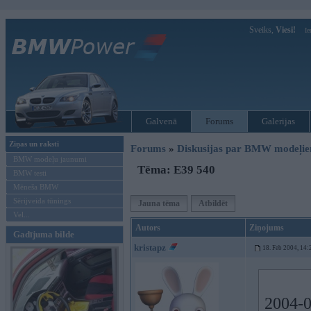
Sveiks,
Viesi!
Ie
Galvenā
Forums
Galerijas
Ziņas un raksti
Forums
»
Diskusijas par BMW modeļi
BMW modeļu jaunumi
Tēma: E39 540
BMW testi
Mēneša BMW
Sērijveida tūnings
Jauna tēma
Atbildēt
Vel...
Autors
Ziņojums
Gadījuma bilde
kristapz
18. Feb 2004, 14:
2004-0