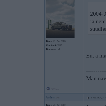
2004-0
ja nem
suudiem
Kopš:
23. Apr 2003
Ziņojumi:
1952
Braucu ar:
x6
Eu, a ma
----------
Man nav 
Offline
Andris
18. Feb 2004, 14:
Kopš:
25. Jun 2002