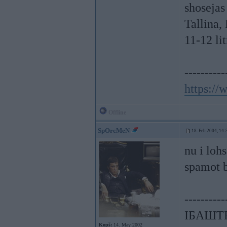
shosejas
Tallina
11-12 litr
----------
https:/
Offline
SpOrcMeN
18. Feb 2004, 14:
nu i loh
spamot b
----------
ІБАШТЕ!
Kopš:
14. May 2002