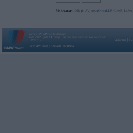
Moderatori:
968-jk
,
AV
,
AiwaShuraLLP
,
GirtzB
,
Lafter
Vortāls BMWPower.lv darbojas
kopš 2002. gada 14. maija. Tas nav auto klubs un nav saistīts ar
Galvena
|
Fo
BMW AG.
Par BMWPower
|
Kontakti
|
Reklāma