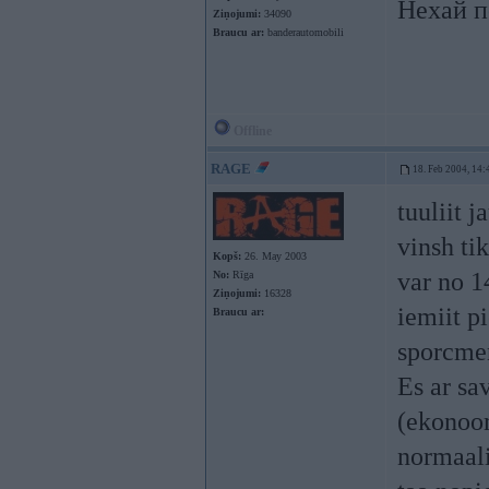
Нехай п
Ziņojumi:
34090
Braucu ar:
banderautomobili
Offline
RAGE
18. Feb 2004, 14:
tuuliit 
vinsh ti
Kopš:
26. May 2003
var no 14
No:
Rīga
Ziņojumi:
16328
iemiit pi
Braucu ar:
sporcmens
Es ar sa
(ekonoom
normaali