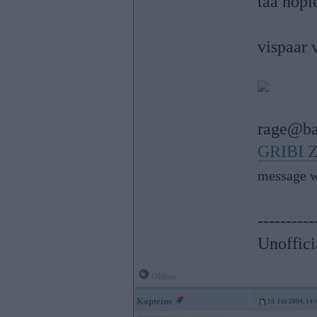
taa nopi
vispaar 
rage@ba
GRIBI 
message w
----------
Unoffici
Offline
Kopteins
18. Feb 2004, 14: