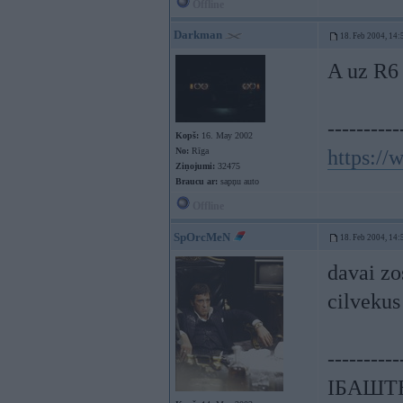
Offline
Darkman
18. Feb 2004, 14:
A uz R6 
----------
Kopš:
16. May 2002
No:
Rīga
https:/
Ziņojumi:
32475
Braucu ar:
sapņu auto
Offline
SpOrcMeN
18. Feb 2004, 14:
davai zos
cilvekus
----------
ІБАШТЕ!