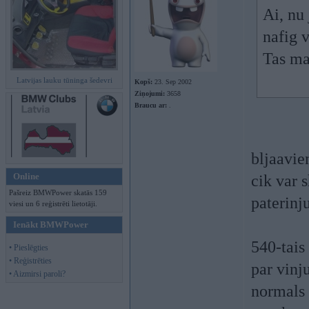
Ai, nu 
nafig 
Tas ma
Latvijas lauku tūninga šedevri
Kopš:
23. Sep 2002
Ziņojumi:
3658
Braucu ar:
.
bljaavie
Online
cik var 
Pašreiz BMWPower skatās 159
paterinj
viesi un 6 reģistrēti lietotāji.
Ienākt BMWPower
540-tais
• Pieslēgties
• Reģistrēties
par vinju
• Aizmirsi paroli?
normals 