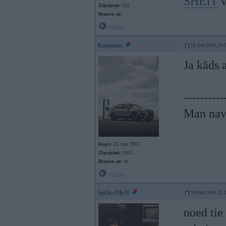
SHEIT
v
Ziņojumi:
332
Braucu ar:
Offline
Kopteins
18. Feb 2004, 14:
Ja kāds 
----------
Man nav 
Kopš:
23. Apr 2003
Ziņojumi:
1952
Braucu ar:
x6
Offline
SpOrcMeN
18. Feb 2004, 15:
noed tie