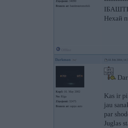
----------
Ziņojumi:
34090
Braucu ar:
banderautomobili
ІБАШТЕ!
Нехай п
Offline
Darkman
18. Feb 2004, 14:
Dark
Kopš:
16. May 2002
Kas ir p
No:
Rīga
Ziņojumi:
32475
jau sana
Braucu ar:
sapņu auto
par shod
Juglas st