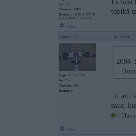
Es tieši
No:
Rīga
topikā u
Ziņojumi:
56481
Braucu ar:
S212, 911TT, 951,
635csi, NSX, Tillotson t4
Offline
augusts
09. Oct 2004, 01
2004-1
.. Bon
Kopš:
23. May 2002
No:
Rīga
Ziņojumi:
3041
Braucu ar:
..ir ari
sauc, ku
[ This 
Offline