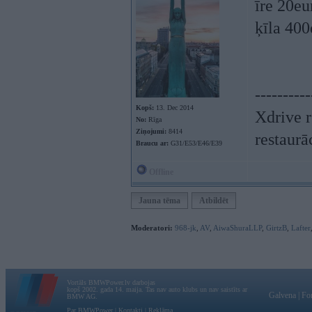
īre 20eu
ķīla 400
----------
Kopš:
13. Dec 2014
Xdrive r
No:
Rīga
Ziņojumi:
8414
restaurā
Braucu ar:
G31/E53/E46/E39
Offline
Jauna tēma
Atbildēt
Moderatori:
968-jk
,
AV
,
AiwaShuraLLP
,
GirtzB
,
Lafter
Vortāls BMWPower.lv darbojas
kopš 2002. gada 14. maija. Tas nav auto klubs un nav saistīts ar
Galvena
|
Fo
BMW AG.
Par BMWPower
|
Kontakti
|
Reklāma