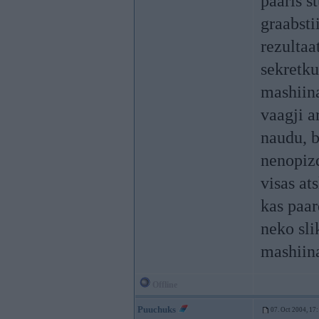
paaris s
graabsti
rezultaa
sekretku
mashiina
vaagji a
naudu, b
nenopizd
visas at
kas paar
neko sli
mashiina
Offline
Puuchuks
07. Oct 2004, 17