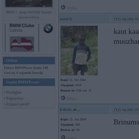
Offline
BMW 7. sērija E65/E66 Facelift
(preses bildes)
tomick
21. Sep 2004, 10
kaut kaa
muuzham
Online
Pašreiz BMWPower skatās 148
viesi un 4 reģistrēti lietotāji.
Kopš:
31. Oct 2003
Ienākt BMWPower
Ziņojumi:
3959
Braucu ar:
530i wrx :D
• Pieslēgties
• Reģistrēties
Offline
• Aizmirsi paroli?
Edzins
21. Sep 2004, 10
Kopš:
25. Jun 2004
Brinums
Ziņojumi:
408
Braucu ar:
X5
Offline