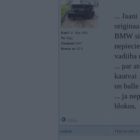
... Jaan
originaa
Kopš:
31. May 2002
BMW sign
No:
Rīga
Ziņojumi:
6147
nepiecie
Braucu ar:
JG 9
vadiiba 
... par 
kautvai
un balle
... ja n
blokos.
Offline
rudens
08. Oct 2004, 22