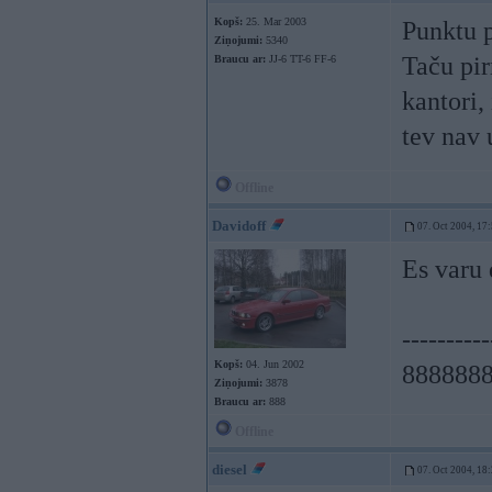
Kopš:
25. Mar 2003
Punktu p
Ziņojumi:
5340
Taču pir
Braucu ar:
JJ-6 TT-6 FF-6
kantori,
tev nav
Offline
Davidoff
07. Oct 2004, 17
Es varu 
----------
Kopš:
04. Jun 2002
888888
Ziņojumi:
3878
Braucu ar:
888
Offline
diesel
07. Oct 2004, 18