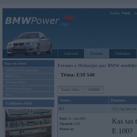
Sveiks,
Viesi!
Ie
Galvenā
Forums
Galerijas
Ziņas un raksti
Forums
»
Diskusijas par BMW modeļi
BMW modeļu jaunumi
Tēma: E39 540
BMW testi
Mēneša BMW
Sērijveida tūnings
Jauna tēma
Atbildēt
Vel...
Autors
Ziņojums
Gadījuma bilde
RT
21. Sep 2004, 10
Kopš:
31. Aug 2003
Kas tas 
Ziņojumi:
1293
E 100?
Braucu ar: