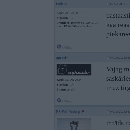
rudens
09. Oct 2004, 21
Kopš:
20. Sep 2004
pastaast
Ziņojumi:
10
kaa reaa
Braucu ar:
Impreza STI MY05 US
spec.; BMW 540ia individual
piekaree
Offline
agresiv
07. Mar 2023, 09
Vajag m6
saskārie
Kopš:
15. Dec 2009
Ziņojumi:
174
ir uz ti
Braucu ar:
e34
Offline
RSAWorkshop
07. Mar 2023, 09
ir tāds 