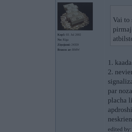
Vai to
pirmaj
Kopš:
03. Jul 2002
atbils
No:
Rīga
Ziņojumi:
24359
Braucu ar:
BMW
1. kaad
2. nevi
signaliza
par noza
placha l
apdroshi
neskrien
edited by