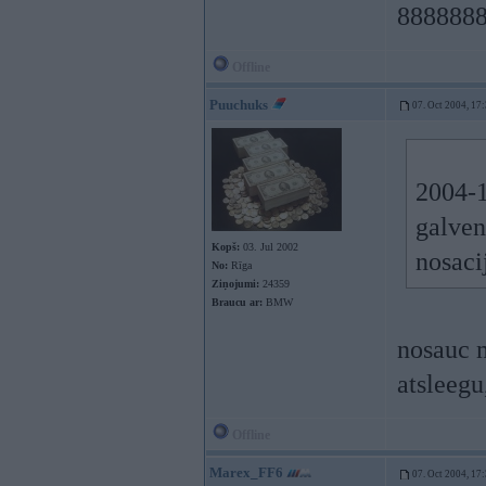
888888
Offline
Puuchuks
07. Oct 2004, 17
2004-1
galven
Kopš:
03. Jul 2002
nosaci
No:
Rīga
Ziņojumi:
24359
Braucu ar:
BMW
nosauc 
atsleegu
Offline
Marex_FF6
07. Oct 2004, 17