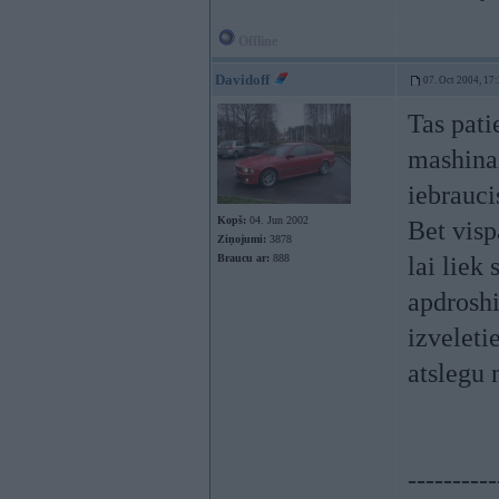
Offline
Davidoff
07. Oct 2004, 17
Tas pati
mashinai
iebrauci
Kopš:
04. Jun 2002
Bet visp
Ziņojumi:
3878
Braucu ar:
888
lai liek
apdroshi
izveleti
atslegu 
----------