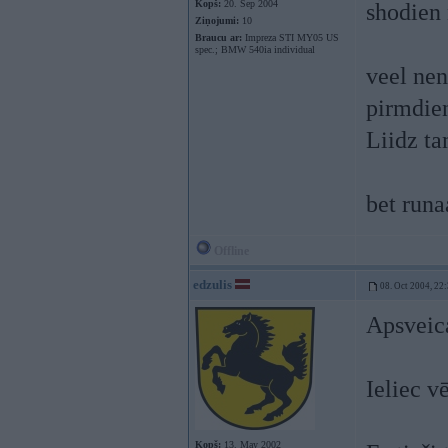
Kopš:
20. Sep 2004
shodien 
Ziņojumi:
10
Braucu ar:
Impreza STI MY05 US
spec.; BMW 540ia individual
veel ne
pirmdien
Liidz t
bet runa
Offline
edzulis
08. Oct 2004, 22
Apsveic
Ieliec v
Kopš:
13. May 2002