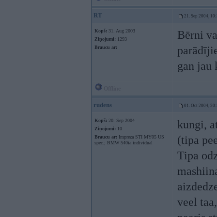
RT
21. Sep 2004, 10
Kopš:
31. Aug 2003
Bērni va
Ziņojumi:
1293
parādīji
Braucu ar:
gan jau
Offline
rudens
01. Oct 2004, 20
Kopš:
20. Sep 2004
kungi, 
Ziņojumi:
10
(tipa pe
Braucu ar:
Impreza STI MY05 US
spec.; BMW 540ia individual
Tipa odz
mashiina
aizdedze
veel taa