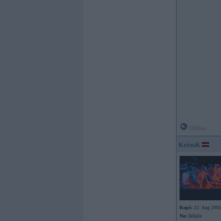
Offline
KristsK
Kopš:
22. Aug 2005
No:
Ikšķile