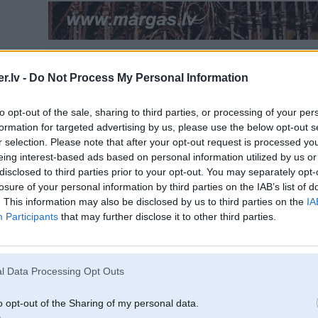
.lv -
Do Not Process My Personal Information
21. Mar 2012, 22:09
to opt-out of the sale, sharing to third parties, or processing of your per
K'adas atsauksmes par g'azes griliem?
formation for targeted advertising by us, please use the below opt-out s
r selection. Please note that after your opt-out request is processed y
eing interest-based ads based on personal information utilized by us or
disclosed to third parties prior to your opt-out. You may separately opt-
losure of your personal information by third parties on the IAB’s list of
. This information may also be disclosed by us to third parties on the
IA
Participants
that may further disclose it to other third parties.
21. Mar 2012, 22:11
l Data Processing Opt Outs
21 Mar 2012, 21:54:07 KristsK rakstīja:
o opt-out of the Sharing of my personal data.