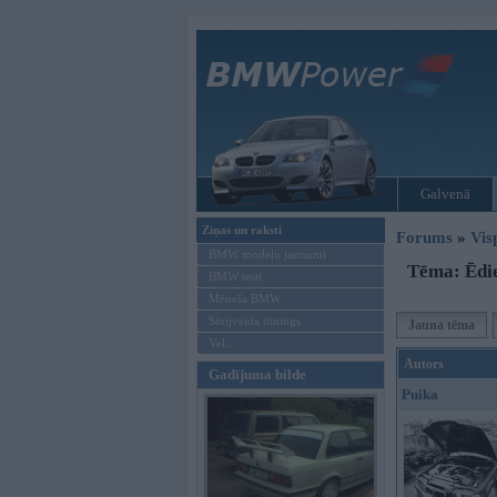
Galvenā
Ziņas un raksti
Forums
»
Vis
BMW modeļu jaunumi
Tēma: Ēdie
BMW testi
Mēneša BMW
Sērijveida tūnings
Jauna tēma
Vel...
Autors
Gadījuma bilde
Puika