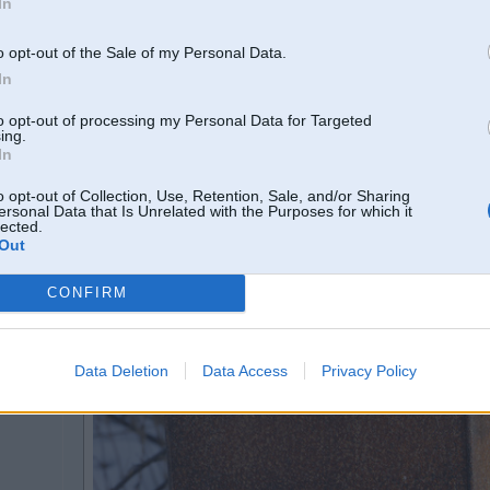
In
21 Mar 2012, 21:40:59 Puika rakstīja:
Krists, kapēc nepatīk krāsošana?
o opt-out of the Sale of my Personal Data.
In
Sākumā uzsmird, pēc ilgākas lietošanas vietām nolobas / nodeg, dažas termokrā
vajadzīgs, ja tā padomā?
to opt-out of processing my Personal Data for Targeted
ing.
Šāti izskatās kaste kuta stāv arā lietuu cauru gadu - jau 12 gadi!
In
o opt-out of Collection, Use, Retention, Sale, and/or Sharing
ersonal Data that Is Unrelated with the Purposes for which it
lected.
Out
CONFIRM
Data Deletion
Data Access
Privacy Policy