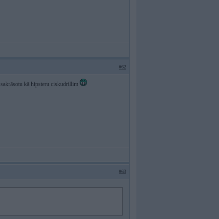
#62
sakrāsotu kā hipsteru ciskudrillim
#63