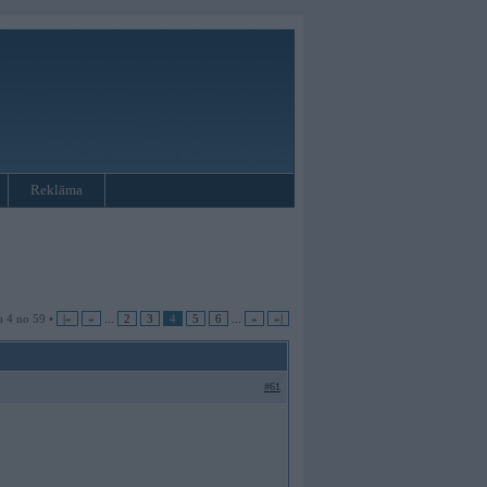
Reklāma
a 4 no 59 •
|«
«
...
2
3
4
5
6
...
»
»|
#61