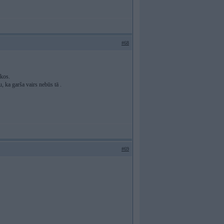
#68
ukos.
, ka garša vairs nebūs tā .
#69