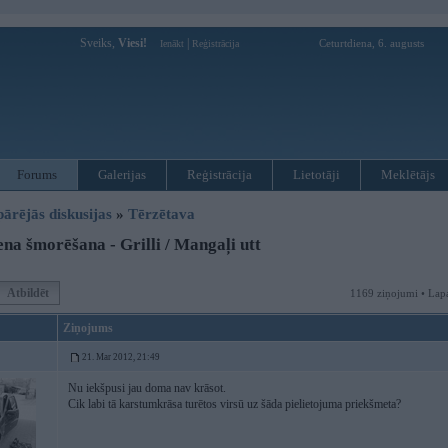
Sveiks,
Viesi!
|
Ceturtdiena, 6. augusts
Ienākt
Reģistrācija
Forums
Galerijas
Reģistrācija
Lietotāji
Meklētājs
pārējās diskusijas
»
Tērzētava
na šmorēšana - Grilli / Mangaļi utt
Atbildēt
1169 ziņojumi • Lap
Ziņojums
21. Mar 2012, 21:49
Nu iekšpusi jau doma nav krāsot.
Cik labi tā karstumkrāsa turētos virsū uz šāda pielietojuma priekšmeta?