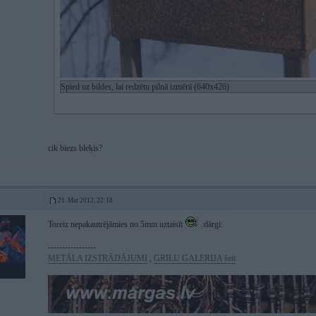
Spied uz bildes, lai redzētu pilnā izmērā (640x426)
cik biezs bleķis?
21. Mar 2012, 22:18
Toreiz nepakautrējāmies no 5mm uztaisīt
:dārgi:
-----------------
METĀLA IZSTRĀDĀJUMI
,
GRILU GALERIJA šeit