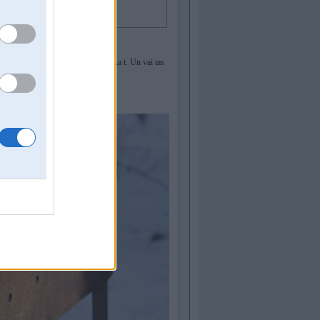
sas paliek baltas vietās kur lielāka t. Un vai tas