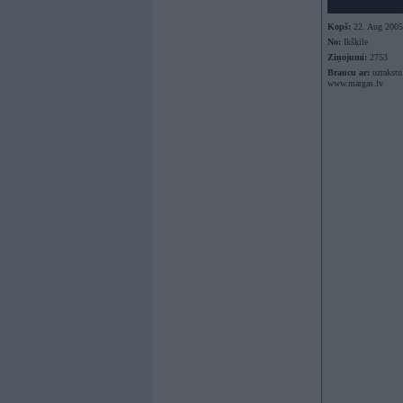
Kopš:
22. Aug 2005
No:
Ikšķile
Ziņojumi:
2753
Braucu ar:
uzrakstu
www.margas.lv