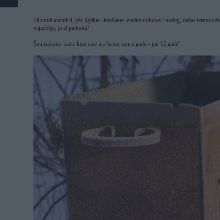
Sākumā uzsmird, pēc ilgākas lietošanas vietām nolobas / nodeg, dažas termokrāsas 
vajadzīgs, ja tā padomā?
Šāti izskatās kaste kuta stāv arā lietuu cauru gadu - jau 12 gadi!