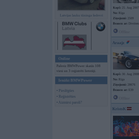
Kopš:
25. Aug 2007
No:
Rīga
Latvijas lauku tūninga šedevri
Ziņojumi:
2509
Braucu ar:
Divriten
Offline
Araajz
Online
Pašreiz BMWPower skatās 108
viesi un 3 reģistrēti lietotāji.
Kopš:
30. Aug 2008
No:
Rīga
Ienākt BMWPower
Ziņojumi:
28676
Braucu ar:
E39
• Pieslēgties
• Reģistrēties
Offline
• Aizmirsi paroli?
KristsK