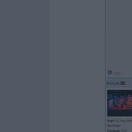
Offline
KristsK
Kopš:
22. Aug 2005
No:
Ikšķile
Ziņojumi:
2753