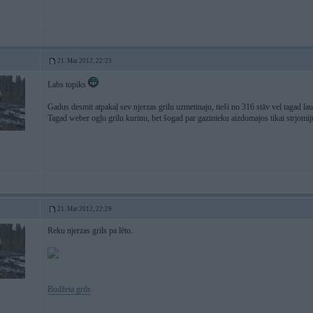
21. Mar 2012, 22:23
Labs topiks
Gadus desmit atpakaļ sev njerzas grilu uzmetinaju, tieši no 316 stāv vel tagad la
Tagad weber ogļu grilu kurinu, bet šogad par gazinieku aizdomajos tikai strjomiju
21. Mar 2012, 22:29
Reku njerzas grils pa lēto.
Budžeta grils