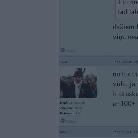
Lai nu
tad la
dažiem l
viņu nea
Offline
kkas
12. Dec 2011, 09
nu tur t
vidu. ja
ir drusk
ar 100+ 
Kopš:
22. Apr 2008
Ziņojumi:
10348
Braucu ar:
Alfu
Offline
subaru
12. Dec 2011, 09