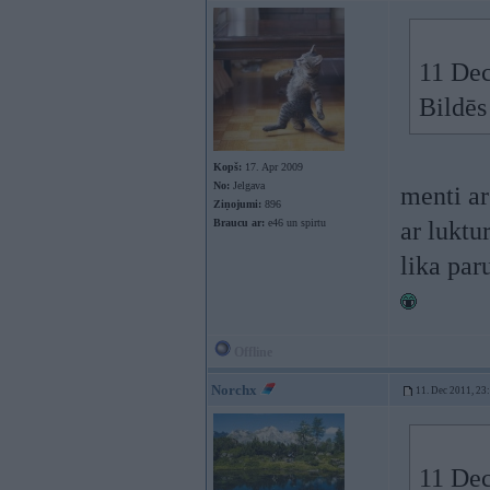
11 Dec
Bildēs
Kopš:
17. Apr 2009
No:
Jelgava
menti ar
Ziņojumi:
896
Braucu ar:
e46 un spirtu
ar luktu
lika par
Offline
Norchx
11. Dec 2011, 23
11 Dec