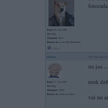
fotorada
Kopš:
06. Sep 2006
No:
Rīga
Ziņojumi:
3653
Braucu ar:
ᴑᴑ un Zaļo Briesmoni
Offline
subaru
12. Dec 2011, 07
nu jaa ..
mok dzē
Kopš:
17. Jun 2002
No:
Rīga
Ziņojumi:
10495
Braucu ar:
rokām uz stūres
vai nu a