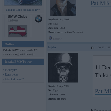
Pat MB t
Latvijas lauku tūninga šedevri
Kopš:
06. Sep 2006
No:
Rīga
Ziņojumi:
3653
Braucu ar:
ᴑᴑ un Zaļo Briesmoni
Offline
Online
fujaks
11. Dec 2011, 23
Pašreiz BMWPower skatās 170
viesi un 2 reģistrēti lietotāji.
Ienākt BMWPower
11 Dec
• Pieslēgties
Tā kā 
• Reģistrēties
• Aizmirsi paroli?
Kopš:
17. Apr 2009
Pat MB
No:
Rīga
Ziņojumi:
2905
Braucu ar:
prātu