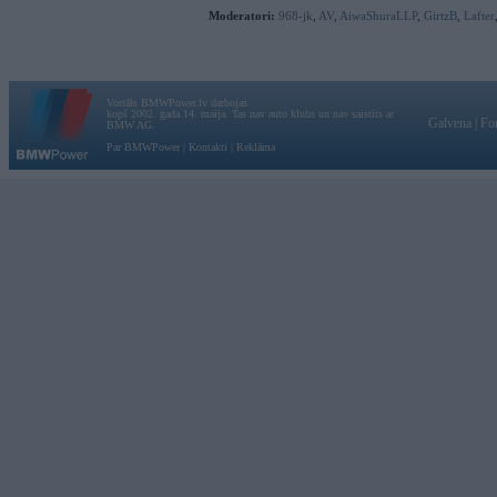
Moderatori:
968-jk
,
AV
,
AiwaShuraLLP
,
GirtzB
,
Lafter
Vortāls BMWPower.lv darbojas
kopš 2002. gada 14. maija. Tas nav auto klubs un nav saistīts ar
Galvena
|
Fo
BMW AG.
Par BMWPower
|
Kontakti
|
Reklāma