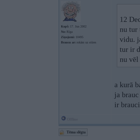
12 Dec
Kopš:
17. Jun 2002
nu tur
No:
Rīga
Ziņojumi:
10495
vidu. 
Braucu ar:
rokām uz stūres
tur ir 
nu vēl
a kurā b
ja brauc
ir brauci
Offline
Tēma slēgta