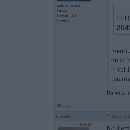
Kopš:
19. Oct 2008
No:
Rīga
Ziņojumi:
11373
11 D
Braucu ar:
Bild
menti 
un ar l
+ vel 
:jauni
Pareizi 
Offline
RolandsK
11. Dec 2011, 23
Ko šiem