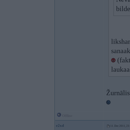
bilde
liksha
sanaak
(fak
laukaa
Žurnālis
Offline
e2xd
11. Dec 2011, 23