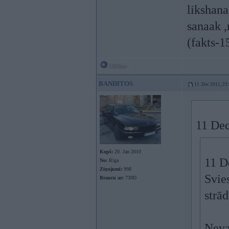
likshana
sanaak ,
(fakts-1
Offline
BANDITOS
11. Dec 2011, 23
11 Dec
Kopš:
20. Jan 2010
11 D
No:
Rīga
Ziņojumi:
998
Svies
Braucu ar:
730D
strād
Neva