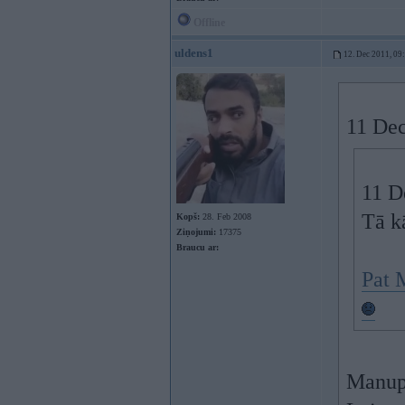
Offline
uldens1
12. Dec 2011, 09
11 Dec
11 D
Tā k
Kopš:
28. Feb 2008
Ziņojumi:
17375
Braucu ar:
Pat 
Manupr