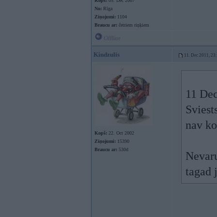
Kopš:
05. Dec 2007
No:
Rīga
Ziņojumi:
1104
Braucu ar:
četriem riņķiem
Offline
Kindzulis
11. Dec 2011, 23
11 Dec
Sviests
nav ko
Kopš:
22. Oct 2002
Ziņojumi:
15390
Braucu ar:
530d
Nevaru
tagad 