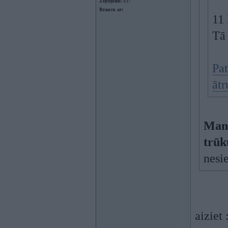
Ziņojumi:
837
Braucu ar:
11 
Tā 
Pat
āt
Manu
trū
nesie
aiziet 