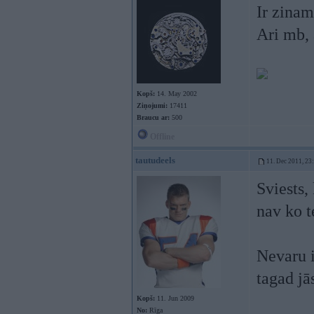
Ir zinam
Ari mb, 
Kopš:
14. May 2002
Ziņojumi:
17411
Braucu ar:
500
Offline
tautudeels
11. Dec 2011, 23
Sviests,
nav ko t
Nevaru i
tagad jā
Kopš:
11. Jun 2009
No:
Rīga