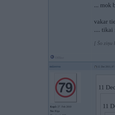
... mok 
vakar ti
.... tik
[ Šo ziņu
Offline
mizerss
12. Dec 2011, 07
11 Dec
11 D
Kopš:
27. Feb 2010
No:
Rīga