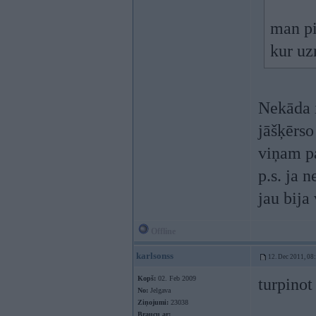
man pi
kur uz
Nekāda i
jāšķērso
viņam pa
p.s. ja 
jau bija
Offline
karlsonss
12. Dec 2011, 08
Kopš:
02. Feb 2009
turpinot
No:
Jelgava
Ziņojumi:
23038
Braucu ar: