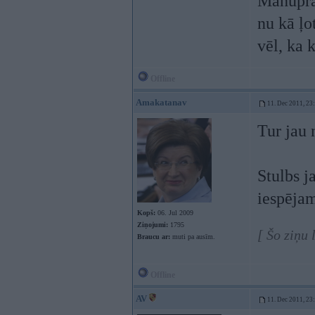
Manuprā
nu kā ļo
vēl, ka 
Offline
Amakatanav
11. Dec 2011, 23
Tur jau 
Stulbs ja
iespējam
Kopš:
06. Jul 2009
Ziņojumi:
1795
[ Šo ziņu
Braucu ar:
muti pa ausīm.
Offline
AV
11. Dec 2011, 23