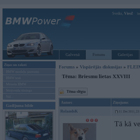
Sveiks,
Viesi!
Ie
Galvenā
Forums
Galerijas
Ziņas un raksti
Forums
»
Vispārējās diskusijas
»
FLEI
BMW modeļu jaunumi
Tēma: Briesmu lietas XXVIII
BMW testi
Mēneša BMW
Sērijveida tūnings
Tēma slēgta
Vel...
Autors
Ziņojums
Gadījuma bilde
RolandsK
11. Dec 2011, 23
Tā kā ve