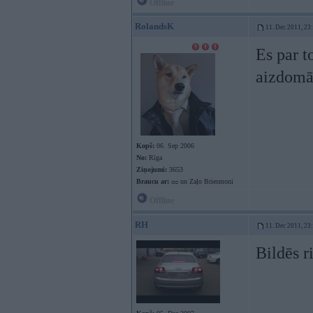
Offline
RolandsK
11. Dec 2011, 23
Es par t
aizdomāt
Kopš:
06. Sep 2006
No:
Rīga
Ziņojumi:
3653
Braucu ar:
ᴑᴑ un Zaļo Briesmoni
Offline
RH
11. Dec 2011, 23
Bildēs r