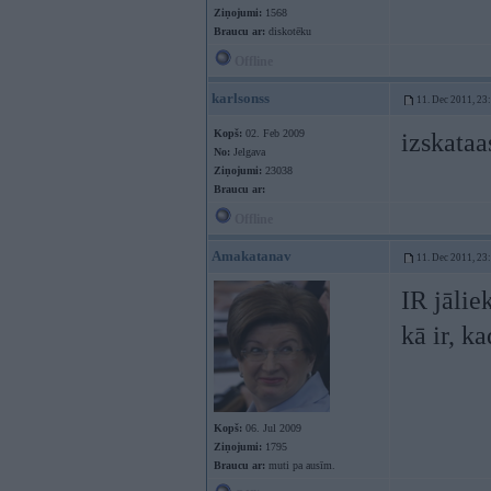
Ziņojumi:
1568
Braucu ar:
diskotēku
Offline
karlsonss
11. Dec 2011, 23
Kopš:
02. Feb 2009
izskataa
No:
Jelgava
Ziņojumi:
23038
Braucu ar:
Offline
Amakatanav
11. Dec 2011, 23
IR jālie
kā ir, k
Kopš:
06. Jul 2009
Ziņojumi:
1795
Braucu ar:
muti pa ausīm.