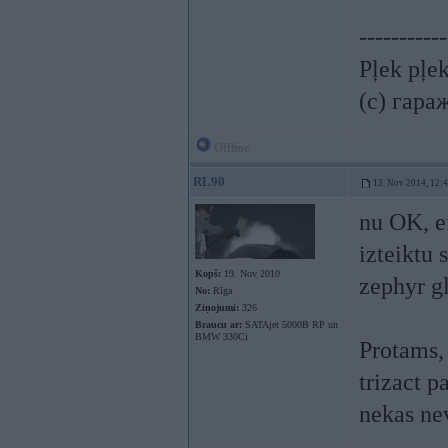
-----------
Pļek pļe
(c) гара
Offline
RL90
13. Nov 2014, 12:
nu OK, ef
izteiktu 
Kopš:
19. Nov 2010
zephyr gl
No:
Rīga
Ziņojumi:
326
Braucu ar:
SATAjet 5000B RP un
BMW 330Ci
Protams, 
trizact p
nekas nev