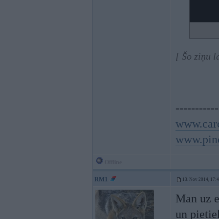
[ Šo ziņu 
-----------
www.carc
www.pino
Offline
RM1
13. Nov 2014, 17:
Man uz e
un pietie