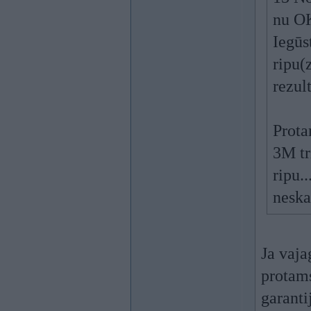
nu OK
Iegūs
ripu(
rezult
Prota
3M tr
ripu.
neska
Ja vaja
protams
garanti