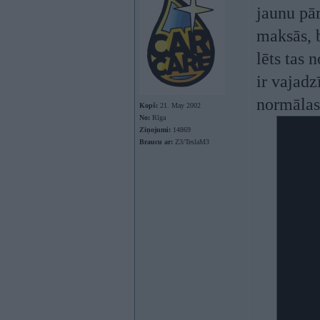
jaunu pār
maksās, b
lēts tas 
ir vajadz
normālas
Kopš:
21. May 2002
No:
Rīga
Ziņojumi:
14869
Braucu ar:
Z3/TeslaM3