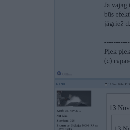
Ja vajag
būs efekt
jāgriež d
-----------
Pļek pļe
(c) гара
Offline
RL90
13. Nov 2014, 12:
13 Nov
Kopš:
19. Nov 2010
No:
Rīga
Ziņojumi:
326
Braucu ar:
SATAjet 5000B RP un
13 No
BMW 330Ci