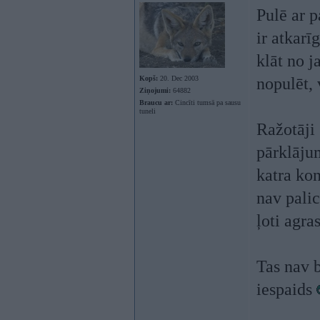
Pulē ar p
ir atkarīg
klāt no j
Kopš:
20. Dec 2003
nopulēt, 
Ziņojumi:
64882
Braucu ar:
Cincīti tumsā pa sausu
tuneli
Ražotāji 
pārklājum
katra ko
nav palic
ļoti agra
Tas nav 
iespaids