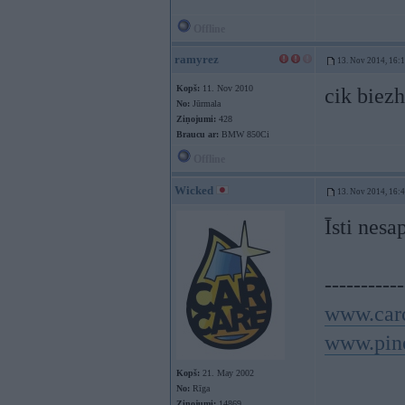
Offline
ramyrez
13. Nov 2014, 16:
Kopš:
11. Nov 2010
cik biez
No:
Jūrmala
Ziņojumi:
428
Braucu ar:
BMW 850Ci
Offline
Wicked
13. Nov 2014, 16:
Īsti nesa
-----------
www.carc
www.pino
Kopš:
21. May 2002
No:
Rīga
Ziņojumi:
14869