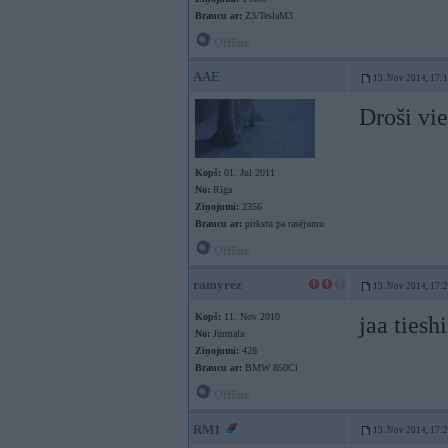
Braucu ar:
Z3/TeslaM3
Offline
AAE
13. Nov 2014, 17:
Droši vie
Kopš:
01. Jul 2011
No:
Rīga
Ziņojumi:
2356
Braucu ar:
pirkstu pa rasējumu
Offline
ramyrez
13. Nov 2014, 17:
Kopš:
11. Nov 2010
jaa tiesh
No:
Jūrmala
Ziņojumi:
428
Braucu ar:
BMW 850Ci
Offline
RM1
13. Nov 2014, 17: