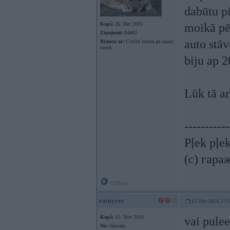
dabūtu p
Kopš:
20. Dec 2003
moikā pē
Ziņojumi:
64882
auto stāv
Braucu ar:
Cincīti tumsā pa sausu
tuneli
biju ap 2
Lūk tā ar
-----------
Pļek pļe
(c) гара
Offline
ramyrez
13. Nov 2014, 17:
Kopš:
11. Nov 2010
vai pule
No:
Jūrmala