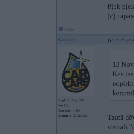
Pļek pļe
(c) гара
Offline
Wicked
13. Nov 2014, 15:
13 Nov 
Kas tas
nopirkt
keramik
Kopš:
21. May 2002
No:
Rīga
Ziņojumi:
14869
Tautā dē
Braucu ar:
Z3/TeslaM3
vizuāli "