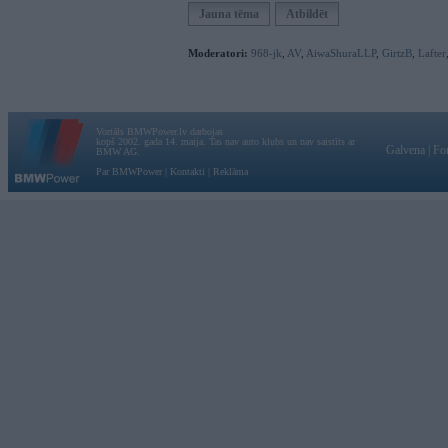
Jauna tēma
Atbildēt
Moderatori:
968-jk
,
AV
,
AiwaShuraLLP
,
GirtzB
,
Lafter
Vortāls BMWPower.lv darbojas
kopš 2002. gada 14. maija. Tas nav auto klubs un nav saistīts ar
Galvena
|
Fo
BMW AG.
Par BMWPower
|
Kontakti
|
Reklāma