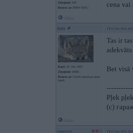
cena vai 
Ziņojumi:
428
Braucu ar:
BMW 850Ci
Offline
RM1
13. Nov 2014, 18:
Tas ir ta
adekvāts
Kopš:
20. Dec 2003
Bet visā 
Ziņojumi:
64882
Braucu ar:
Cincīti tumsā pa sausu
tuneli
-----------
Pļek pļe
(c) гара
Offline
ramyrez
13. Nov 2014, 18: