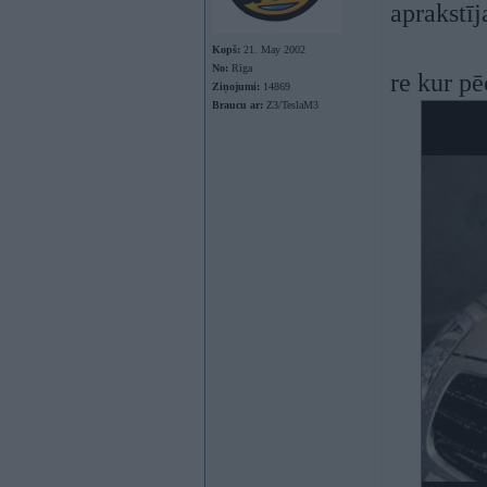
aprakstīj
Kopš:
21. May 2002
No:
Rīga
re kur pē
Ziņojumi:
14869
Braucu ar:
Z3/TeslaM3