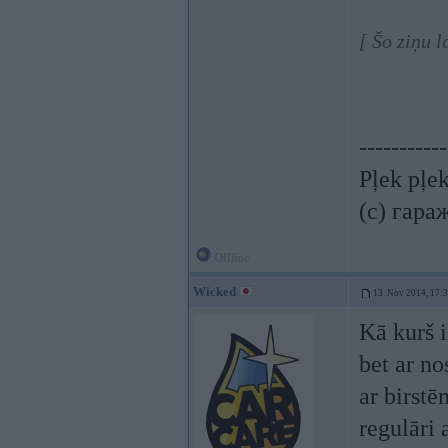
[ Šo ziņu 
-----------
Pļek pļe
(c) гара
Offline
Wicked
13. Nov 2014, 17:
Kā kurš 
bet ar n
ar birst
regulāri