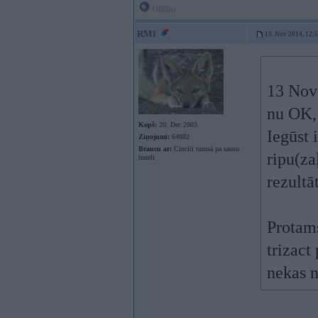
Offline
RM1
13. Nov 2014, 12:
13 Nov 
nu OK, 
Kopš:
20. Dec 2003
Iegūst 
Ziņojumi:
64882
Braucu ar:
Cincīti tumsā pa sausu
ripu(za
tuneli
rezultā
Protams
trizact
nekas n