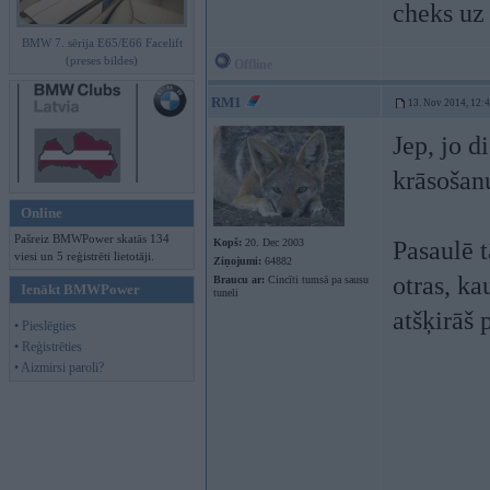
cheks uz 
BMW 7. sērija E65/E66 Facelift
(preses bildes)
Offline
RM1
13. Nov 2014, 12:
Jep, jo d
krāsošan
Online
Pašreiz BMWPower skatās 134
Kopš:
20. Dec 2003
Pasaulē t
viesi un 5 reģistrēti lietotāji.
Ziņojumi:
64882
otras, kau
Braucu ar:
Cincīti tumsā pa sausu
Ienākt BMWPower
tuneli
atšķirāš
• Pieslēgties
• Reģistrēties
• Aizmirsi paroli?