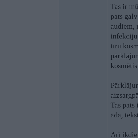
Tas ir mū
pats galv
audiem, n
infekcij
tīru kosm
pārklājum
kosmētisk
Pārklājum
aizsargpā
Tas pats 
āda, teks
Arī ikdie