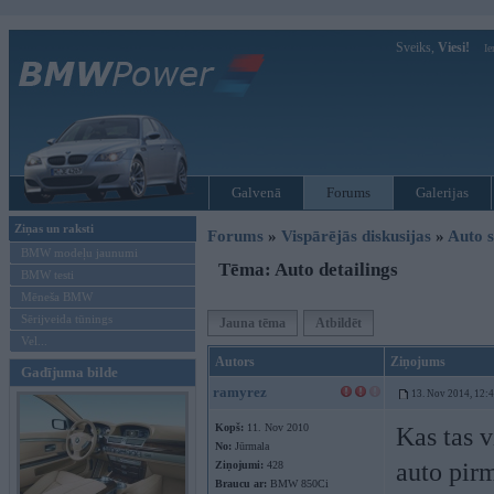
Sveiks,
Viesi!
Ie
Galvenā
Forums
Galerijas
Ziņas un raksti
Forums
»
Vispārējās diskusijas
»
Auto s
BMW modeļu jaunumi
Tēma: Auto detailings
BMW testi
Mēneša BMW
Sērijveida tūnings
Jauna tēma
Atbildēt
Vel...
Autors
Ziņojums
Gadījuma bilde
ramyrez
13. Nov 2014, 12:
Kopš:
11. Nov 2010
Kas tas 
No:
Jūrmala
auto pirm
Ziņojumi:
428
Braucu ar:
BMW 850Ci