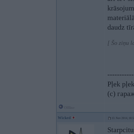
krāsojum
materiāl
daudz tī
[ Šo ziņu 
-----------
Pļek pļe
(c) гара
Offline
Wicked
13. Nov 2014, 18:
Starpcit