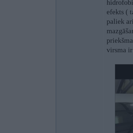
hidrofobi
efekts (
paliek ar
mazgāšan
priekšmaz
virsma ir