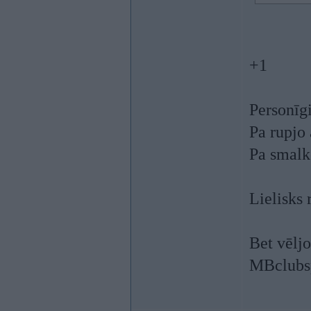
+1
Personīg
Pa rupjo 
Pa smalk
Lielisks 
Bet vēljo
MBclubsp