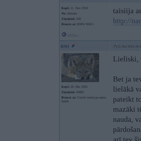
Kopš:
11. Nov 2010
taisiija a
No:
Jūrmala
http://n
Ziņojumi:
428
Braucu ar:
BMW 850Ci
Offline
RM1
13. Nov 2014, 18:
Lieliski,
Bet ja te
Kopš:
20. Dec 2003
lielākā 
Ziņojumi:
64882
pateikt t
Braucu ar:
Cincīti tumsā pa sausu
tuneli
mazāki tē
nauda, va
pārdošana
arī tev š