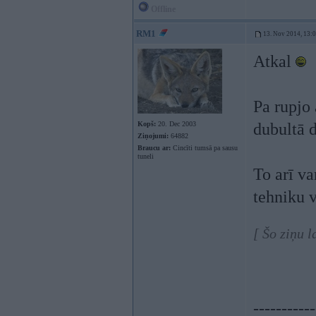
Offline
RM1
13. Nov 2014, 13:
Atkal
Pa rupjo
Kopš:
20. Dec 2003
dubultā 
Ziņojumi:
64882
Braucu ar:
Cincīti tumsā pa sausu
tuneli
To arī va
tehniku v
[ Šo ziņu 
-----------