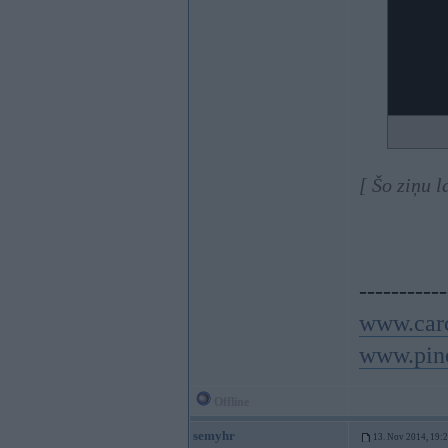
[ Šo ziņu 
-----------
www.carc
www.pino
Offline
semyhr
13. Nov 2014, 19: