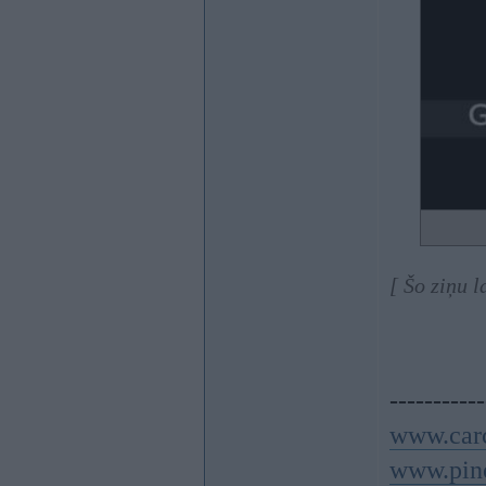
[ Šo ziņu 
-----------
www.carc
www.pino