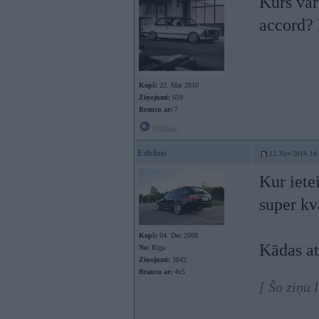
Kurš var
accord?
Kopš:
22. Mar 2010
Ziņojumi:
659
Braucu ar:
7
Offline
Edzhus
12. Nov 2014, 14
Kur iete
super kv
Kopš:
04. Dec 2008
Kādas a
No:
Rīga
Ziņojumi:
3842
Braucu ar:
4x5
[ Šo ziņu 