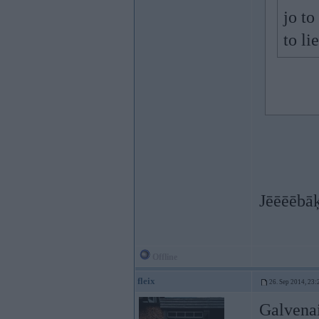
jo to
to li
Jēēēēbā
Offline
fleix
26. Sep 2014, 23:
Galvenai