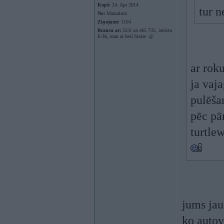
Kopš:
24. Apr 2014
tur n
No:
Mazsalaca
Ziņojumi:
1104
Braucu ar:
523i un e65 735, ienīstu
E-36, man ar besī biezie :@
ar roku
ja vaja
pulēša
pēc pā
turtle
jums jau
ko autov