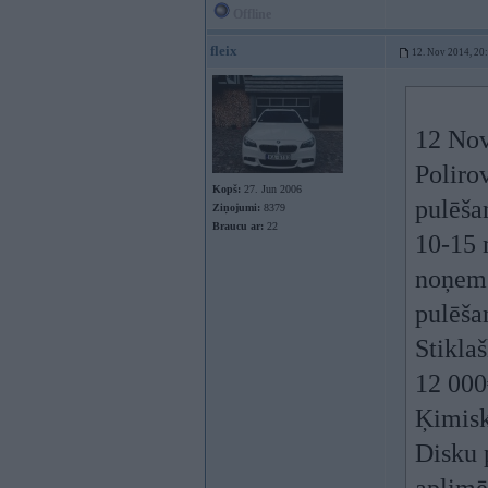
Offline
fleix
12. Nov 2014, 20
12 Nov
Poliro
Kopš:
27. Jun 2006
pulēša
Ziņojumi:
8379
Braucu ar:
22
10-15 
noņemš
pulēša
Stikla
12 000
Ķimisk
Disku 