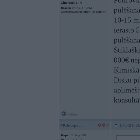
Polirovk
Ziņojumi:
1140
pulēšan
Braucu ar:
332 Ci ///M
Carbonshwarz un piipeli pa pelmeni
10-15 mi
ierasto 
pulēšana
Stiklašk
000€ nep
Ķimiskās
Disku pi
aplimēš
konsultā
Offline
MClubsport
12. Nov 2014, 15
Kopš:
23. Aug 2009