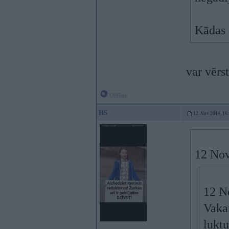
Kādas
var vērs
Offline
HS
12. Nov 2014, 16
12 Nov
12 N
Vaka
luktu