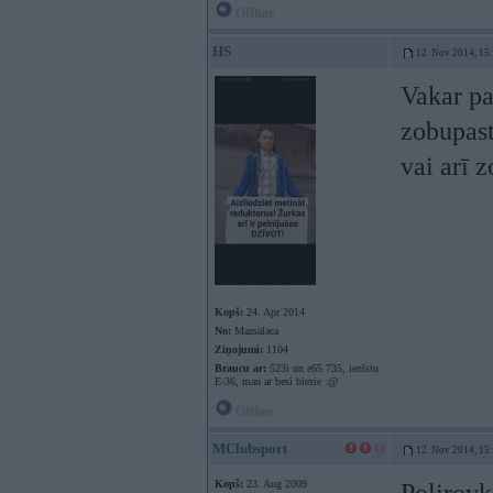
Offline
HS
12. Nov 2014, 15
Vakar pa
zobupast
vai arī 
Kopš:
24. Apr 2014
No:
Mazsalaca
Ziņojumi:
1104
Braucu ar:
523i un e65 735, ienīstu
E-36, man ar besī biezie :@
Offline
MClubsport
12. Nov 2014, 15
Kopš:
23. Aug 2009