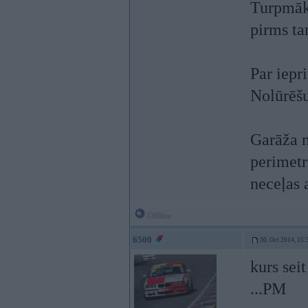
Turpmāk 
pirms t
Par iepri
Nolūrēšu
Garāža n
perimetru
neceļas 
Offline
6500
30. Oct 2014, 15:
kurs sei
...PM