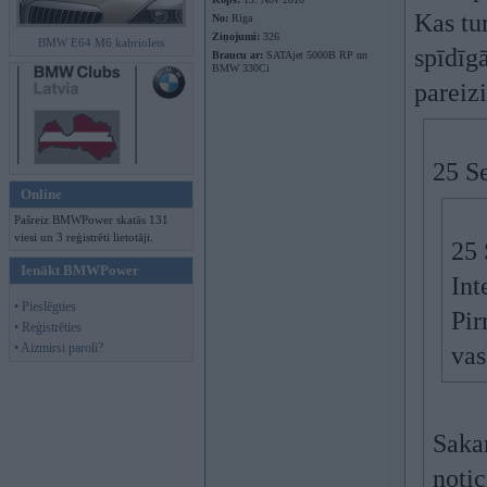
Kas tu
No:
Rīga
Ziņojumi:
326
BMW E64 M6 kabriolets
spīdīg
Braucu ar:
SATAjet 5000B RP un
BMW 330Ci
pareiz
25 S
Online
Pašreiz BMWPower skatās 131
viesi un 3 reģistrēti lietotāji.
25 
Ienākt BMWPower
Int
• Pieslēgties
Pir
• Reģistrēties
• Aizmirsi paroli?
vas
Sakar
notic