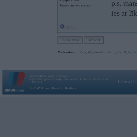
Ziņojumi:
636
p.s. mans
Braucu ar:
tavu mammu
ies ar lī
Offline
Jauna tēma
Atbildēt
Moderatori:
968-jk
,
AV
,
AiwaShuraLLP
,
GirtzB
,
Lafter
Vortāls BMWPower.lv darbojas
kopš 2002. gada 14. maija. Tas nav auto klubs un nav saistīts ar
Galvena
|
Fo
BMW AG.
Par BMWPower
|
Kontakti
|
Reklāma