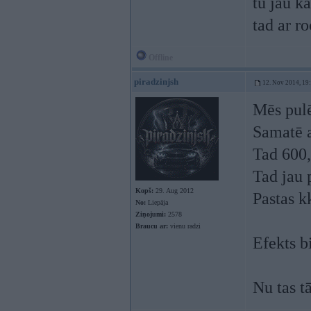
tu jau k
tad ar r
Offline
piradzinjsh
12. Nov 2014, 19
Mēs pulē
Samatē a
Tad 600,
Tad jau 
Kopš:
29. Aug 2012
Pastas k
No:
Liepāja
Ziņojumi:
2578
Braucu ar:
vienu radzi
Efekts bi
Nu tas tā