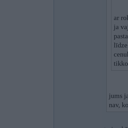
ar ro
ja va
pasta
līdze
cenuk
tikko
jums j
nav, ko