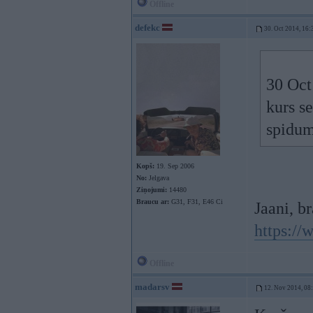
Offline
defekc
30. Oct 2014, 16:
30 Oct
kurs se
spidum
Kopš:
19. Sep 2006
No:
Jelgava
Ziņojumi:
14480
Braucu ar:
G31, F31, E46 Ci
Jaani, b
https:/
Offline
madarsv
12. Nov 2014, 08