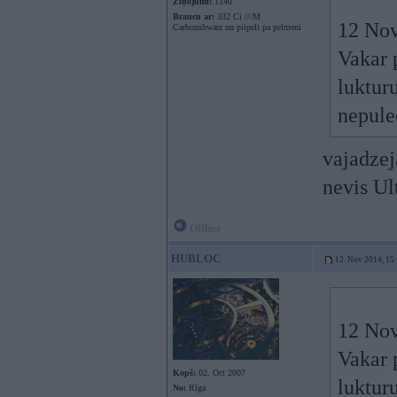
Ziņojumi:
1140
Braucu ar:
332 Ci ///M
12 Nov
Carbonshwarz un piipeli pa pelmeni
Vakar 
lukturu
nepule
vajadze
nevis Ul
Offline
HUBLOC
12. Nov 2014, 15
12 Nov
Vakar 
Kopš:
02. Oct 2007
lukturu
No:
Rīga