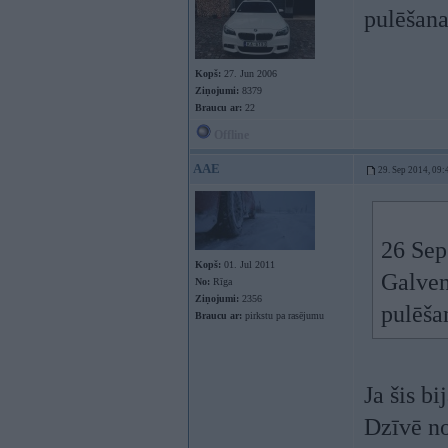
pulēšana
Kopš:
27. Jun 2006
Ziņojumi:
8379
Braucu ar:
22
Offline
AAE
29. Sep 2014, 09:
26 Sep 
Kopš:
01. Jul 2011
Galven
No:
Rīga
Ziņojumi:
2356
pulēša
Braucu ar:
pirkstu pa rasējumu
Ja šis b
Dzīvē no