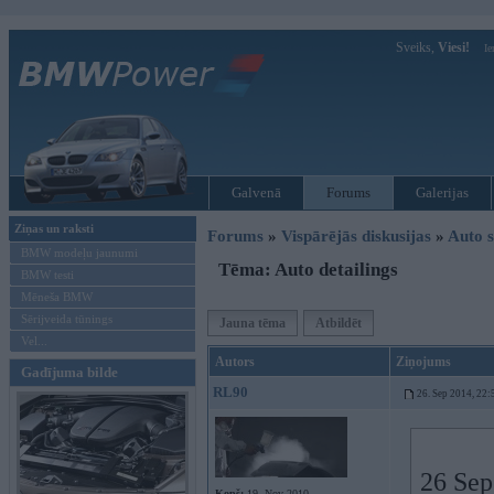
Sveiks,
Viesi!
Ie
Galvenā
Forums
Galerijas
Ziņas un raksti
Forums
»
Vispārējās diskusijas
»
Auto s
BMW modeļu jaunumi
Tēma: Auto detailings
BMW testi
Mēneša BMW
Sērijveida tūnings
Jauna tēma
Atbildēt
Vel...
Autors
Ziņojums
Gadījuma bilde
RL90
26. Sep 2014, 22:
26 Sep
Kopš:
19. Nov 2010