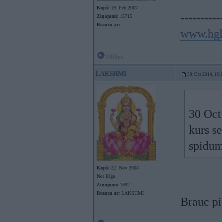
Kopš:
19. Feb 2007
----------
Ziņojumi:
15715
Braucu ar:
www.hgk
Offline
LAKSHMI
30. Oct 2014, 16:
30 Oct
kurs se
spidum
Kopš:
22. Nov 2008
No:
Rīga
Ziņojumi:
1692
Braucu ar:
LAKSHMI
Brauc p