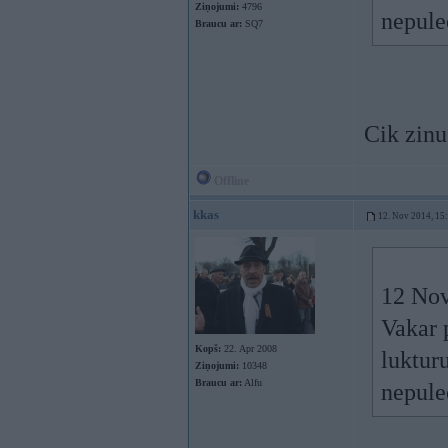
Ziņojumi:
4796
nepule
Braucu ar:
SQ7
Cik zinu
Offline
kkas
12. Nov 2014, 15
12 Nov
Vakar 
Kopš:
22. Apr 2008
lukturu
Ziņojumi:
10348
Braucu ar:
Alfu
nepule