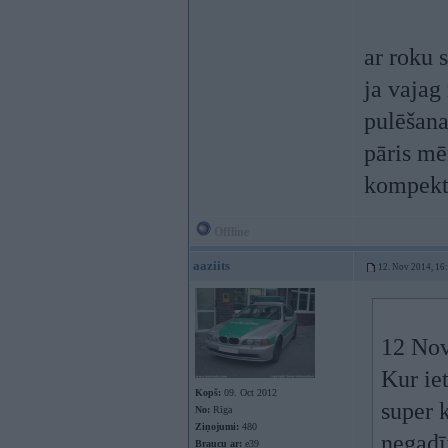
ar roku 
ja vajag
pulēšana
pāris mē
kompekts
Offline
aaziits
12. Nov 2014, 16
12 Nov
Kur iet
Kopš:
09. Oct 2012
super k
No:
Rīga
Ziņojumi:
480
negadī
Braucu ar:
e39