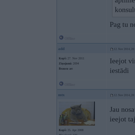
aplimē
konsul
Pag tu n
Offline
add
12. Nov 2014, 20
Kopš:
27. Nov 2011
Ieejot v
Ziņojumi:
2094
iestādi
Braucu ar:
Offline
mtx
12. Nov 2014, 20
Jau nosa
ieejot ta
Kopš:
25. Apr 2008