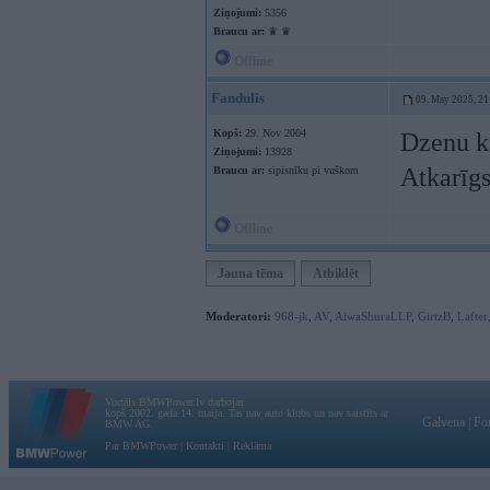
Ziņojumi:
5356
Braucu ar:
♛ ♛
Offline
Fandulis
09. May 2025, 21
Kopš:
29. Nov 2004
Dzenu ka
Ziņojumi:
13928
Atkarīgs
Braucu ar:
sipisnīku pi vuškom
Offline
Jauna tēma
Atbildēt
Moderatori:
968-jk
,
AV
,
AiwaShuraLLP
,
GirtzB
,
Lafter
Vortāls BMWPower.lv darbojas
kopš 2002. gada 14. maija. Tas nav auto klubs un nav saistīts ar
Galvena
|
Fo
BMW AG.
Par BMWPower
|
Kontakti
|
Reklāma