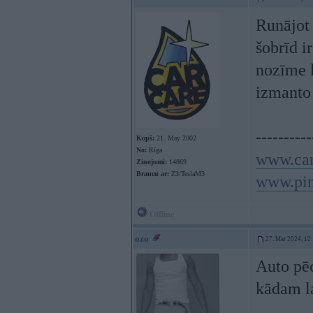
Runājot 
šobrīd i
nozīme k
izmanto 
----------
Kopš:
21. May 2002
No:
Rīga
www.car
Ziņojumi:
14869
Braucu ar:
Z3/TeslaM3
www.pin
Offline
ozo
27. Mar 2024, 12
Auto pēc
kādam l