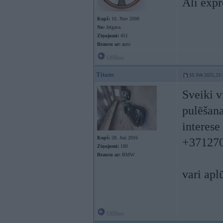
Ali expr
Kopš:
10. Nov 2009
No:
Jelgava
Ziņojumi:
451
Braucu ar:
auto
Offline
Titans
10. Feb 2025, 21
Sveiki v
pulēšana
interese
Kopš:
28. Jun 2016
+37127
Ziņojumi:
180
Braucu ar:
BMW
vari apl
Offline