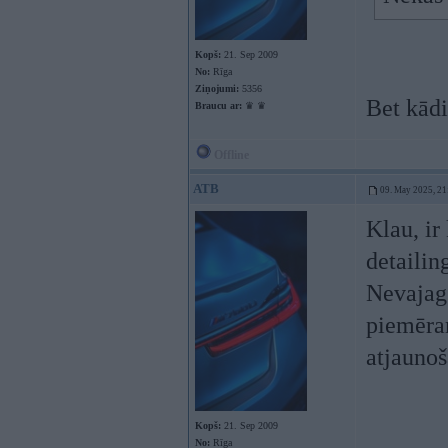
Kopš:
21. Sep 2009
No:
Rīga
Ziņojumi:
5356
Bet kādi
Braucu ar:
♛ ♛
Offline
ATB
09. May 2025, 21
Klau, ir
detailin
Nevajag 
piemēra
atjauno
Kopš:
21. Sep 2009
No:
Rīga