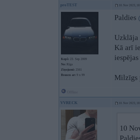
proTEST
10. Nov 2023, 18
Paldies
Uzklāja
Kā arī i
iespējas
Kopš:
23. Sep 2009
No:
Rīga
Ziņojumi:
2561
Braucu ar:
9 x 99
Milzīgs 
Offline
VVRECK
10. Nov 2023, 18
10 No
Paldi