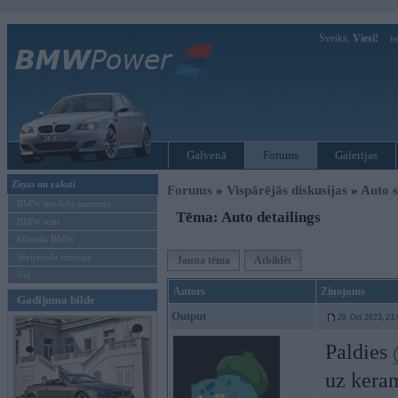
Sveiks,
Viesi!
Ie
Galvenā
Forums
Galerijas
Ziņas un raksti
Forums
»
Vispārējās diskusijas
»
Auto s
BMW modeļu jaunumi
Tēma: Auto detailings
BMW testi
Mēneša BMW
Sērijveida tūnings
Jauna tēma
Atbildēt
Vel...
Autors
Ziņojums
Gadījuma bilde
Output
20. Oct 2023, 23
Paldies
uz kera