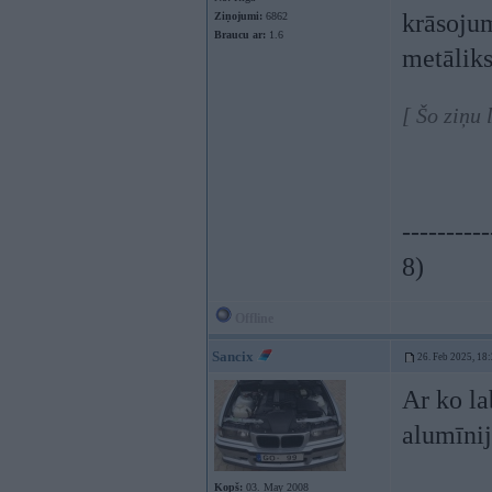
krāsojum
Ziņojumi:
6862
Braucu ar:
1.6
metāliks
[ Šo ziņu
----------
8)
Offline
Sancix
26. Feb 2025, 18
Ar ko la
alumīnij
Kopš:
03. May 2008