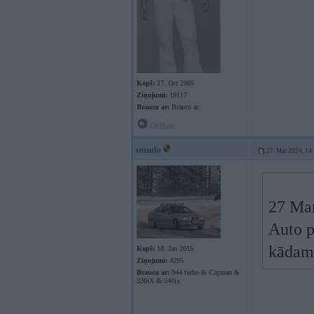
Kopš:
27. Oct 2005
Ziņojumi:
19117
Braucu ar:
Braucu ar
Offline
smudo
27. Mar 2024, 14
27 Ma
Auto p
kādam
Kopš:
18. Jan 2015
Ziņojumi:
4295
Braucu ar:
944 turbo & Cayman &
330iX & 540ix