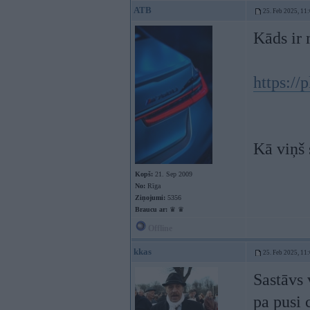
ATB
25. Feb 2025, 11
Kāds ir 
https://
Kā viņš 
Kopš:
21. Sep 2009
No:
Rīga
Ziņojumi:
5356
Braucu ar:
♛ ♛
Offline
kkas
25. Feb 2025, 11
Sastāvs 
pa pusi 