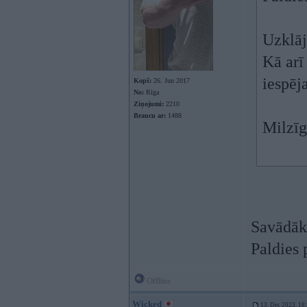
Uzklāj
Kā arī
iespēj
Kopš:
26. Jun 2017
No:
Rīga
Ziņojumi:
2210
Braucu ar:
1488
Milzīg
Savādā
Paldies
Offline
Wicked
13. Dec 2023, 18