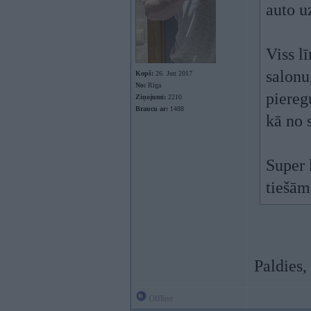
auto u
Viss l
salonu
Kopš:
26. Jun 2017
No:
Rīga
piereg
Ziņojumi:
2210
Braucu ar:
1488
kā no 
Super 
tiešām
Paldies,
Offline