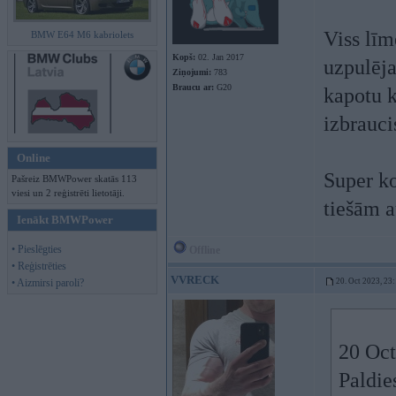
Viss līm
BMW E64 M6 kabriolets
Kopš:
02. Jan 2017
uzpulēja
Ziņojumi:
783
Braucu ar:
G20
kapotu k
izbrauci
Online
Super ko
Pašreiz BMWPower skatās 113
viesi un 2 reģistrēti lietotāji.
tiešām a
Ienākt BMWPower
• Pieslēgties
Offline
• Reģistrēties
VVRECK
• Aizmirsi paroli?
20. Oct 2023, 23
20 Oct
Paldi