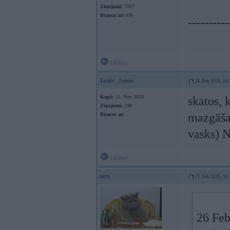
Ziņojumi:
7067
Braucu ar:
e36
----------
Offline
Janis_Janis
26. Feb 2025, 19
Kopš:
15. Nov 2018
skatos, 
Ziņojumi:
240
mazgāša
Braucu ar:
vasks) Nu
Offline
mtx
27. Feb 2025, 16
26 Feb