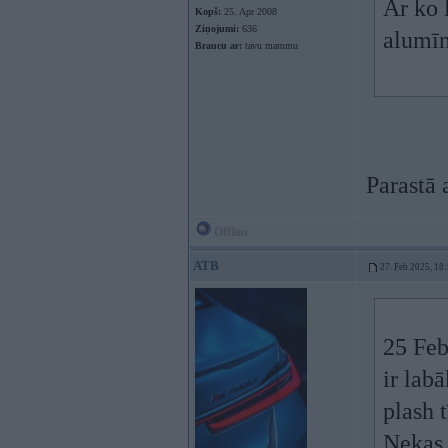
Ar ko 
Kopš:
25. Apr 2008
Ziņojumi:
636
alumīn
Braucu ar:
tavu mammu
Parastā 
Offline
ATB
27. Feb 2025, 18
25 Feb
ir labā
plash 
Nekas 