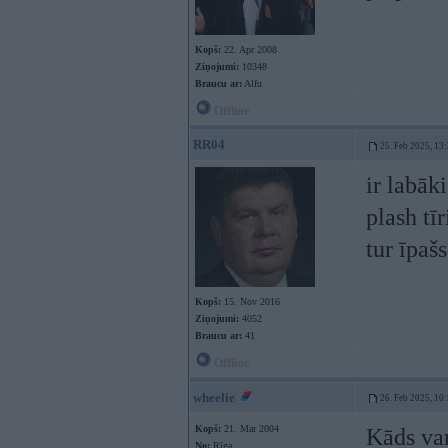
Kopš:
22. Apr 2008
Ziņojumi:
10348
Braucu ar:
Alfu
Offline
RR04
25. Feb 2025, 13
ir labāki
plash tī
tur īpaš
Kopš:
15. Nov 2016
Ziņojumi:
4052
Braucu ar:
41
Offline
wheelie
26. Feb 2025, 10
Kopš:
21. Mar 2004
Kāds va
No:
Rīga