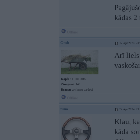
Pagājušo
kādas 2 
Offline
Gmb
05. Apr 2024, 23
Arī liel
vaskoša
Kopš:
11. Jul 2016
Ziņojumi:
146
Braucu ar:
ķerru pa dobi
Offline
tuno
05. Apr 2024, 23
Klau, ka
kāda som