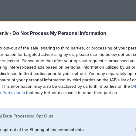
05. May 2023, 17:39
.lv -
Do Not Process My Personal Information
05 May 2023, 14:18:03
@exciter
rakstīja:
to opt-out of the sale, sharing to third parties, or processing of your per
formation for targeted advertising by us, please use the below opt-out s
05 May 2023, 12:39:23
@marciss
rakstīja:
kādu foam cannon pie saviem karcheriem varat ieteikt? Pašlaik lietošanā 
r selection. Please note that after your opt-out request is processed y
pašķidras nevis, kā skūšanās putas reklāmas video. Šampūni arī izmantot
eing interest-based ads based on personal information utilized by us or
(1.1mm -> 1mm), rezultātā karchers strādā pulse režīmā (on-off-on-off.
disclosed to third parties prior to your opt-out. You may separately opt-
losure of your personal information by third parties on the IAB’s list of
F31
Jocīgi, man aļika variants puto lieliski. oriģinālais Karcher pilnīga miskaste
. This information may also be disclosed by us to third parties on the
IA
man ir ļoti sen pirkts apmēram šāds:
Participants
that may further disclose it to other third parties.
https://www.aliexpress.com/item/32735486722.htm...Uid=GMlya1kNLJu
man tieši tas pats, laikam vaina jāmekle šampūnā, tagad kkāds karcher šampūns
l Data Processing Opt Outs
o opt-out of the Sharing of my personal data.
05. May 2023, 18:01