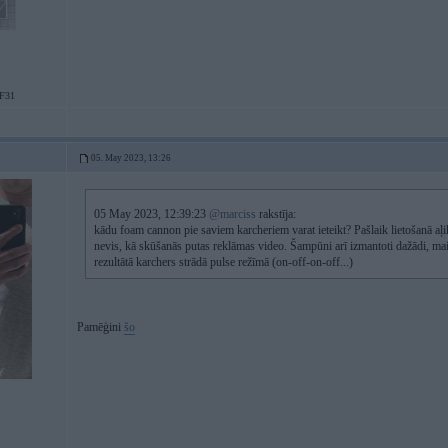
F31
05. May 2023, 13:26
05 May 2023, 12:39:23
@marciss
rakstīja:
kādu foam cannon pie saviem karcheriem varat ieteikt? Pašlaik lietošanā aļik
nevis, kā skūšanās putas reklāmas video. Šampūni arī izmantoti dažādi, ma
rezultātā karchers strādā pulse režīmā (on-off-on-off...)
Pamēģini
šo