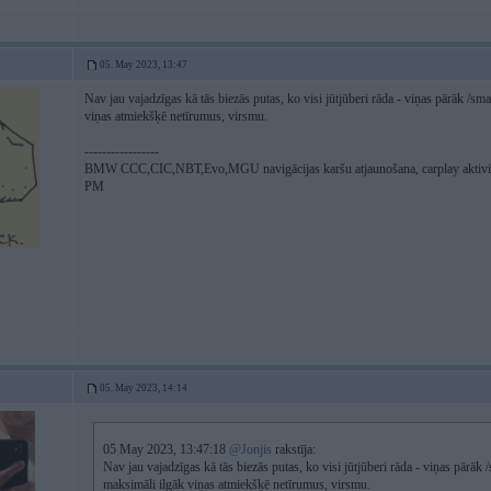
05. May 2023, 13:47
Nav jau vajadzīgas kā tās biezās putas, ko visi jūtjūberi rāda - viņas pārāk /sma
viņas atmiekšķē netīrumus, virsmu.
-----------------
BMW CCC,CIC,NBT,Evo,MGU navigācijas karšu atjaunošana, carplay aktiv
PM
05. May 2023, 14:14
05 May 2023, 13:47:18
@Jonjis
rakstīja:
Nav jau vajadzīgas kā tās biezās putas, ko visi jūtjūberi rāda - viņas pārāk /
maksimāli ilgāk viņas atmiekšķē netīrumus, virsmu.