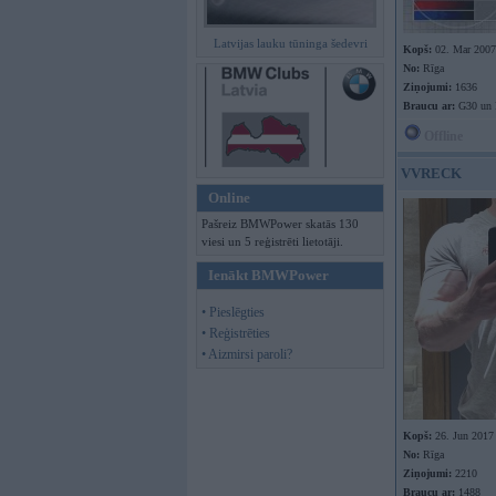
Latvijas lauku tūninga šedevri
Kopš:
02. Mar 2007
No:
Rīga
Ziņojumi:
1636
Braucu ar:
G30 un 
Offline
VVRECK
Online
Pašreiz BMWPower skatās 130
viesi un 5 reģistrēti lietotāji.
Ienākt BMWPower
• Pieslēgties
• Reģistrēties
• Aizmirsi paroli?
Kopš:
26. Jun 2017
No:
Rīga
Ziņojumi:
2210
Braucu ar:
1488