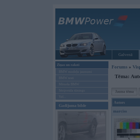
Galvenā
Ziņas un raksti
Forums
»
Vis
BMW modeļu jaunumi
Tēma: Auto
BMW testi
Mēneša BMW
Sērijveida tūnings
Jauna tēma
Vel...
Autors
Gadījuma bilde
marciss