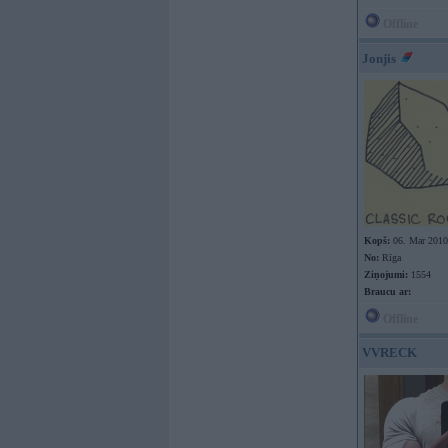
Offline
Jonjis
Kopš:
06. Mar 2010
No:
Rīga
Ziņojumi:
1554
Braucu ar:
Offline
VVRECK