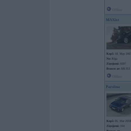
Offline
MAXixt
Kopš:
18. May 200
No:
Rīga
Ziņojumi:
6597
Braucu ar:
M6 f13
Offline
Parslina
Kopš:
05. Mar 2018
Ziņojumi:
164
Braucu ar: