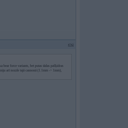
#742
a bear force variants, bet putas tādas pašķidras
iniju arī nozzle tajā cannonā (1.1mm -> 1mm),