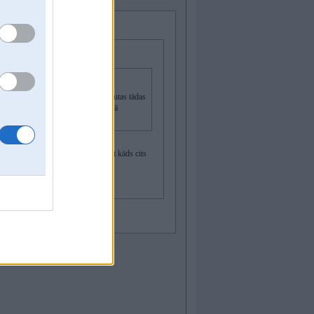
nā aļika bear force variants, bet putas tādas
toti dažādi, mainiju arī nozzle tajā
-off-on-off...)
ste salīdzinot ar to. Varbūt tev kaut kāds cits
NLJuB
ūns un galīgi plānas tās putas