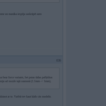
amme un mazāka iespēja saskrāpēt auto
#745
a bear force variants, bet putas tādas pašķidras
iniju arī nozzle tajā cannonā (1.1mm -> 1mm),
īdzinot ar to. Varbūt tev kaut kāds cits modelis.