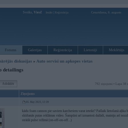
Sveiks,
Viesi!
|
Ceturtdiena, 6. augusts
Ienākt
Reģistrācija
Forums
Galerijas
Reģistrācija
Lietotāji
Meklētājs
pārējās diskusijas
»
Auto servisi un apkopes vietas
 detailings
Atbildēt
792 ziņojumi • Lapa 38 
Ziņojums
05. May 2023, 12:39
kādu foam cannon pie saviem karcheriem varat ieteikt? Pašlaik lietošanā aļika be
skūšanās putas reklāmas video. Šampūni arī izmantoti dažādi, mainiju arī nozz
strādā pulse režīmā (on-off-on-off...)