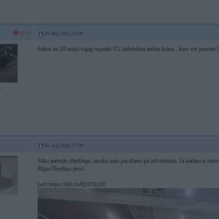
20. May 2023, 14:09
Sakot no 29 maija vajag nopulet f12 kabrioletu melna krasa , kurs var panemt 
7
04. Aug 2023, 17:00
Sāka pietrūkt dīteilings, atsāku auto pucēšanu pa brīvdienām. Ja kādam ir inter
Rīgas/Dreiliņu pusē.
[url=https://ibb.co/8j5NXyD]