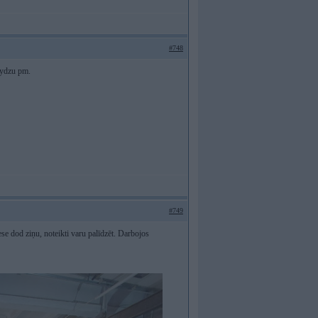
#748
lydzu pm.
#749
ese dod ziņu, noteikti varu palīdzēt. Darbojos