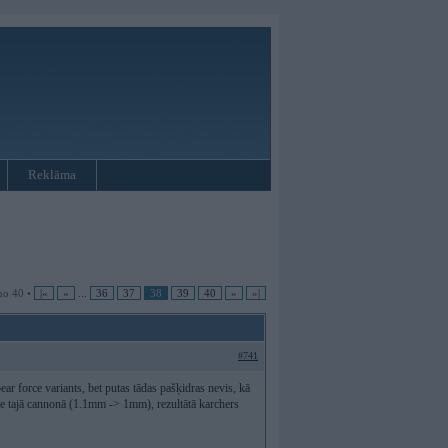
Reklāma
no 40 •
|«
«
...
36
37
38
39
40
»
»|
#741
ar force variants, bet putas tādas pašķidras nevis, kā
le tajā cannonā (1.1mm -> 1mm), rezultātā karchers