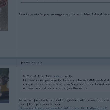
Parasti ar to pašu šampūnu arī mazgā auto, jo biezāks jo labāk! Labāk slīd šv
05. May 2023, 14:18
05 May 2023, 12:39:23
@marciss
rakstīja:
kādu foam cannon pie saviem karcheriem varat ieteikt? Pašlaik lietošanā aļik
nevis, kā skūšanās putas reklāmas video. Šampūni arī izmantoti dažādi, ma
rezultātā karchers strādā pulse režīmā (on-off-on-off...)
Jocīgi, man aļika variants puto lieliski. oriģinālais Karcher pilnīga miskaste sal
man ir ļoti sen pirkts apmēram šāds:
https://www.aliexpress.com/item/32735486722.htm...Uid=GMlya1kNLJuB