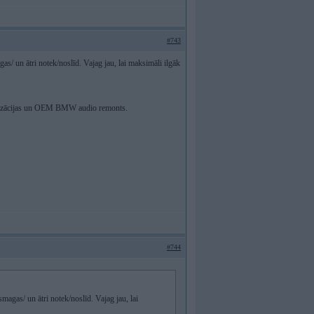
#743
gas/ un ātri notek/noslīd. Vajag jau, lai maksimāli ilgāk
izācijas un OEM BMW audio remonts.
#744
smagas/ un ātri notek/noslīd. Vajag jau, lai