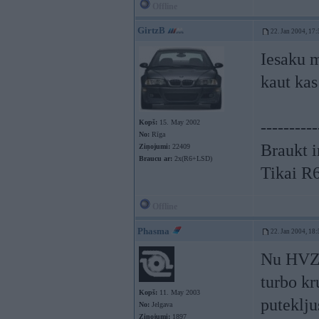
Offline
GirtzB
22. Jan 2004, 17:
Iesaku m
kaut kas
Kopš:
15. May 2002
----------
No:
Rīga
Braukt i
Ziņojumi:
22409
Braucu ar:
2x(R6+LSD)
Tikai R
Offline
Phasma
22. Jan 2004, 18:
Nu HVZ!
turbo kr
Kopš:
11. May 2003
puteklju
No:
Jelgava
Ziņojumi:
1897