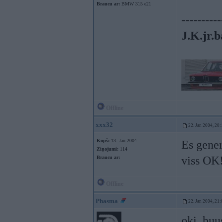
Braucu ar:
BMW 315 e21
----------
J.K.jr.b
Offline
xxx32
22. Jan 2004, 20:
Kopš:
13. Jan 2004
Es gener
Ziņojumi:
114
viss OK!
Braucu ar:
Offline
Phasma
22. Jan 2004, 21:
oki, buu