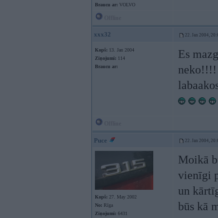
Braucu ar:
VOLVO
Offline
xxx32
22. Jan 2004, 20:
Kopš:
13. Jan 2004
Es mazg
Ziņojumi:
114
neko!!!!
Braucu ar:
labaakos
Offline
Puce
22. Jan 2004, 20:
Moikā bū
vienīgi 
un kārtī
Kopš:
27. May 2002
būs kā m
No:
Rīga
Ziņojumi:
6431