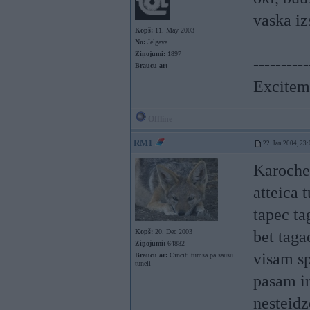
vaska iz
Kopš:
11. May 2003
No:
Jelgava
Ziņojumi:
1897
----------
Braucu ar:
Exciteme
Offline
RM1
22. Jan 2004, 23:
Karoche
atteica 
tapec ta
Kopš:
20. Dec 2003
bet taga
Ziņojumi:
64882
visam sp
Braucu ar:
Cincīti tumsā pa sausu
tuneli
pasam ir
nesteidz