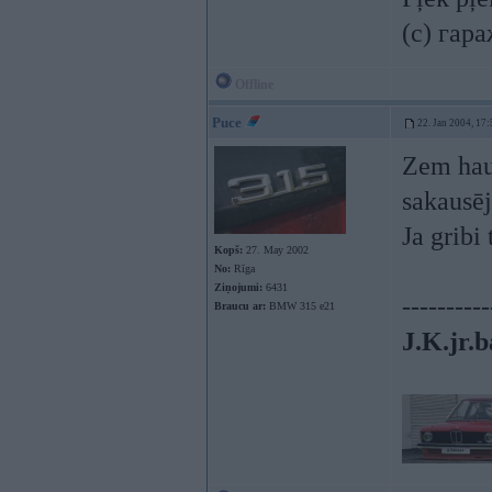
(c) гар
Offline
Puce
22. Jan 2004, 17:
Zem haub
sakausēj
Ja gribi
Kopš:
27. May 2002
No:
Rīga
Ziņojumi:
6431
----------
Braucu ar:
BMW 315 e21
J.K.jr.b