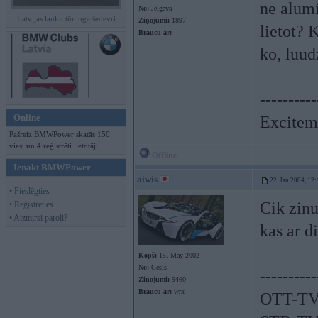
ne alumi
No:
Jelgava
Latvijas lauku tūninga šedevri
Ziņojumi:
1897
lietot? 
Braucu ar:
ko, luu
----------
Online
Exciteme
Pašreiz BMWPower skatās 150
viesi un 4 reģistrēti lietotāji.
Offline
Ienākt BMWPower
aiwis
22. Jan 2004, 12:
• Pieslēgties
Cik zinu
• Reģistrēties
• Aizmirsi paroli?
kas ar d
Kopš:
15. May 2002
No:
Cēsis
----------
Ziņojumi:
9460
Braucu ar:
wrx
OTT-TV