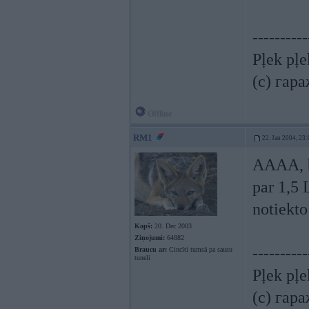
----------
Pļek pļ
(c) гар
Offline
RM1
22. Jan 2004, 23:
AAAA, b
par 1,5 
notiekto
Kopš:
20. Dec 2003
Ziņojumi:
64882
----------
Braucu ar:
Cincīti tumsā pa sausu
tuneli
Pļek pļ
(c) гар