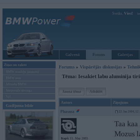
Sveiks,
Viesi!
Ie
Galvenā
Forums
Galerijas
Ziņas un raksti
Forums
»
Vispārējās diskusijas
»
Tehni
BMW modeļu jaunumi
Tēma: Iesakiet labu aluminija tir
BMW testi
Mēneša BMW
Sērijveida tūnings
Jauna tēma
Atbildēt
Vel...
Autors
Ziņojums
Gadījuma bilde
Phasma
22. Jan 2004, 12:
Taa kaa 
Mozus la
Kopš:
11. May 2003