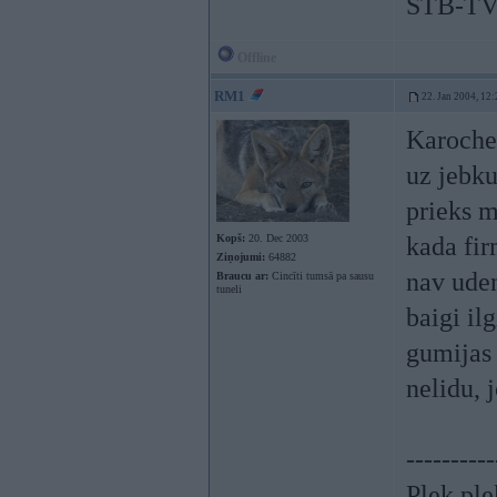
STB-TV
Offline
RM1
22. Jan 2004, 12:
Karoche,
uz jebku
prieks m
Kopš:
20. Dec 2003
kada firm
Ziņojumi:
64882
nav uden
Braucu ar:
Cincīti tumsā pa sausu
tuneli
baigi il
gumijas 
nelidu, j
----------
Pļek pļ