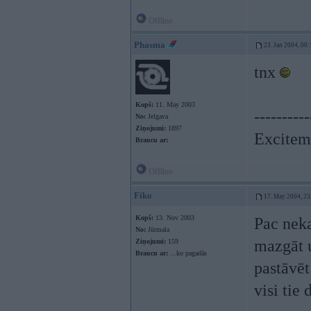
Offline
Phasma
23. Jan 2004, 00:
tnx
Kopš:
11. May 2003
----------
No:
Jelgava
Ziņojumi:
1897
Exciteme
Braucu ar:
Offline
Fiko
17. May 2004, 23
Kopš:
13. Nov 2003
Pac nek
No:
Jūrmala
mazgāt u
Ziņojumi:
159
Braucu ar:
...ko pagadās
pastāvēt
visi tie