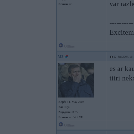
var razh
Braucu ar:
----------
Exciteme
Offline
M3
22. Jan 2004, 19:
es ar ka
tiiri ne
Kopš:
14. May 2002
No:
Rīga
Ziņojumi:
3377
Braucu ar:
VOLVO
Offline