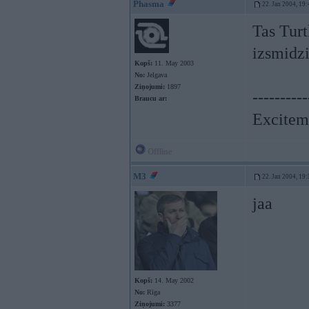
Phasma
22. Jan 2004, 19:
Tas Turt
izsmidz
Kopš:
11. May 2003
No:
Jelgava
Ziņojumi:
1897
----------
Braucu ar:
Exciteme
Offline
M3
22. Jan 2004, 19:
jaa
Kopš:
14. May 2002
No:
Rīga
Ziņojumi:
3377