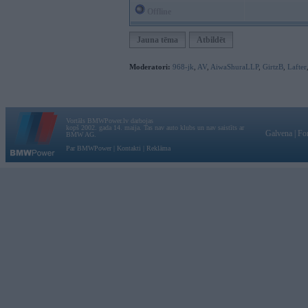
Offline
Jauna tēma
Atbildēt
Moderatori:
968-jk
,
AV
,
AiwaShuraLLP
,
GirtzB
,
Lafter
Vortāls BMWPower.lv darbojas
kopš 2002. gada 14. maija. Tas nav auto klubs un nav saistīts ar
Galvena
|
Fo
BMW AG.
Par BMWPower
|
Kontakti
|
Reklāma