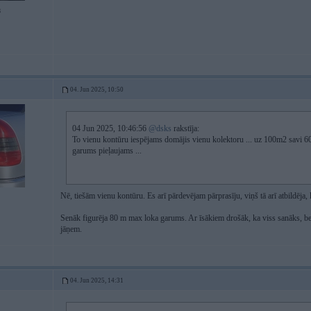
8
04. Jun 2025, 10:50
04 Jun 2025, 10:46:56
@dsks
rakstīja:
To vienu kontūru iespējams domājis vienu kolektoru ... uz 100m2 savi 
garums pieļaujams ...
Nē, tiešām vienu kontūru. Es arī pārdevējam pārprasīju, viņš tā arī atbildēja, 
Senāk figurēja 80 m max loka garums. Ar īsākiem drošāk, ka viss sanāks, bet 
jāņem.
04. Jun 2025, 14:31