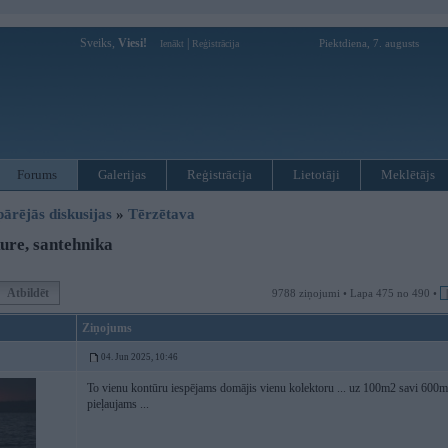
Sveiks,
Viesi!
|
Piektdiena, 7. augusts
Ienākt
Reģistrācija
Forums
Galerijas
Reģistrācija
Lietotāji
Meklētājs
pārējās diskusijas
»
Tērzētava
re, santehnika
Atbildēt
9788 ziņojumi • Lapa 475 no 490 •
Ziņojums
04. Jun 2025, 10:46
To vienu kontūru iespējams domājis vienu kolektoru ... uz 100m2 savi 600
pieļaujams ...