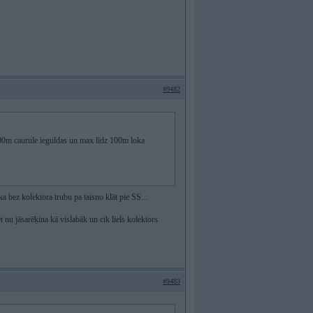
#9482
600m caurule ieguldas un max līdz 100m loka
ka bez kolektora trubu pa taisno klāt pie SS...
nu jāsarēķina kā vislabāk un cik liels kolektors
#9483