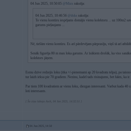
04 Jun 2025, 10:50:05
@Mizx
rakstīja:
04 Jun 2025, 10:46:56
@dsks
rakstīja:
To vienu kontūru iespējams domājis vienu kolektoru ... uz 100m2 sa
garums pieļaujams ...
Nē, tiešām vienu kontūru. Es arī pārdevējam pārprasīju, viņš tā arī atbildē
Senāk figurēja 80 m max loka garums. Ar īsākiem drošāk, ka viss sanāks, 
kolektors jāņem.
Esmu dzive redzejis loku (itka +/-pienemami ap 20 kvadratu telpa), pa taisno
tur laizh ieksa pie 70 gradiem. Nezinu, kadel tads risinajums, bet fakts, ka ir.
Par tiem 100 kvadratiem ar vienu loku, diezgan interesanti. Varbut kada 40 c
loti interesants.
[ Šo ziņu laboja Asch, 04 Jun 2025, 14:32:51 ]
04. Jun 2025, 14:50