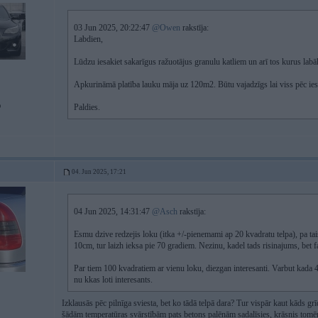
03 Jun 2025, 20:22:47
@Owen
rakstīja:
Labdien,
Lūdzu iesakiet sakarīgus ražuotājus granulu katliem un arī tos kurus labāk 
Apkurināmā platība lauku māja uz 120m2. Būtu vajadzīgs lai viss pēc ie
D
Paldies.
04. Jun 2025, 17:21
04 Jun 2025, 14:31:47
@Asch
rakstīja:
Esmu dzive redzejis loku (itka +/-pienemami ap 20 kvadratu telpa), pa tai
10cm, tur laizh ieksa pie 70 gradiem. Nezinu, kadel tads risinajums, bet fa
Par tiem 100 kvadratiem ar vienu loku, diezgan interesanti. Varbut kada 
nu kkas loti interesants.
Izklausās pēc pilnīga sviesta, bet ko tādā telpā dara? Tur vispār kaut kāds 
šādām temperatūras svārstībām pats betons palēnām sadalīsies, krāsnis tomēr