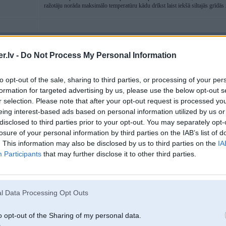
ražotāju norāda maksimālo temperatūru kādu drīkst laist iekšā siltajās grīdās
04. Jun 2025, 18:02
.lv -
Do Not Process My Personal Information
04 Jun 2025, 14:31:47
@Asch
rakstīja:
to opt-out of the sale, sharing to third parties, or processing of your per
formation for targeted advertising by us, please use the below opt-out s
04 Jun 2025, 10:50:05
@Mizx
rakstīja:
r selection. Please note that after your opt-out request is processed y
eing interest-based ads based on personal information utilized by us or
04 Jun 2025, 10:46:56
@dsks
rakstīja:
To vienu kontūru iespējams domājis vienu kolektoru ... uz 100m2
disclosed to third parties prior to your opt-out. You may separately opt-
100m loka garums pieļaujams ...
losure of your personal information by third parties on the IAB’s list of
. This information may also be disclosed by us to third parties on the
IA
Participants
that may further disclose it to other third parties.
Nē, tiešām vienu kontūru. Es arī pārdevējam pārprasīju, viņš tā arī atb
SS...
Senāk figurēja 80 m max loka garums. Ar īsākiem drošāk, ka viss sanāk
l Data Processing Opt Outs
kolektors jāņem.
o opt-out of the Sharing of my personal data.
Esmu dzive redzejis loku (itka +/-pienemami ap 20 kvadratu telpa), pa tai