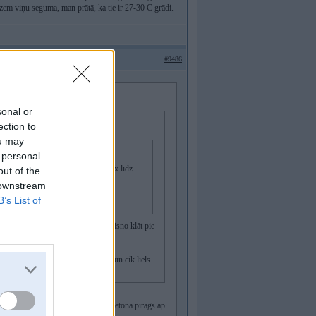
 zem viņu seguma, man prātā, ka tie ir 27-30 C grādi.
#9486
sonal or
ection to
ou may
 personal
 savi 600m caurule ieguldas un max līdz
out of the
 downstream
B’s List of
ildēja, ka bez kolektora trubu pa taisno klāt pie
s, bet nu jāsarēķina kā vislabāk un cik liels
sno no granulu katla ieksa grida. Betona pirags ap