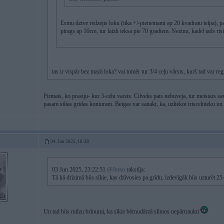
Esmu dzive redzejis loku (itka +/-pienemami ap 20 kvadratu telpa), pa
pirags ap 10cm, tur laizh ieksa pie 70 gradiem. Nezinu, kadel tads risin
tas ir vispār bez mazā loka? vai tomēr tur 3/4 ceļu vārsts, kurš tad var reg
Pirmais, ko prasiju- kur 3-celu varsts. Cilveks pats nebuveja, tur meistars sav
pasam siltas gridas konturam. Beigas var sanakt, ka, uzliekot triscelnieku un 
04. Jun 2025, 18:38
03 Jun 2025, 23:22:51
@Jerso
rakstīja:
Tā kā drīzimā būs sīkie, kas dzīvosies pa grīdu, izdevīgāk būs uzturēt 2
Un tad būs milzu brīnumi, ka sīkie bērnudārzā slimos nepārtraukti