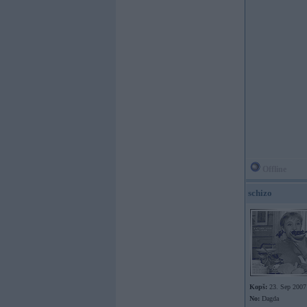
Offline
schizo
Kopš:
23. Sep 2007
No:
Dagda