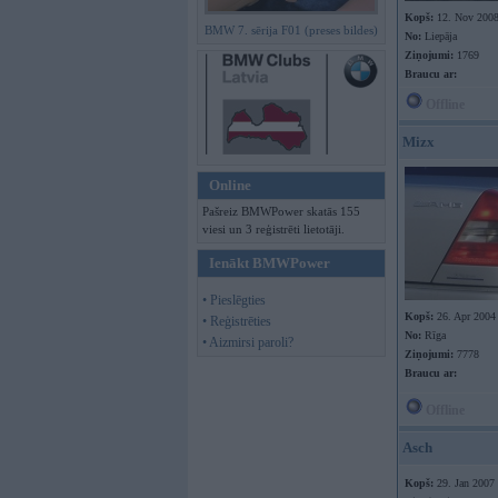
Kopš:
12. Nov 200
BMW 7. sērija F01 (preses bildes)
No:
Liepāja
Ziņojumi:
1769
Braucu ar:
Offline
Mizx
Online
Pašreiz BMWPower skatās 155
viesi un 3 reģistrēti lietotāji.
Ienākt BMWPower
• Pieslēgties
Kopš:
26. Apr 2004
• Reģistrēties
No:
Rīga
• Aizmirsi paroli?
Ziņojumi:
7778
Braucu ar:
Offline
Asch
Kopš:
29. Jan 2007