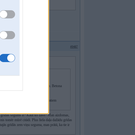
kts, ka ir.
t arī turpgaitas temperatūru
#9487
 taisno no granulu katla ieksa grida. Betona
ajums, bet fakts, ka ir.
da 40 caurule verta un ar paaugstinatiem
āds grīdas segums ir? Kaut ko žāvē? Man aizdomas,
is tomēr mūrē citādi. Plus liela daļa dažādu grīdas
tajās grīdās zem viņu seguma, man prātā, ka tie ir