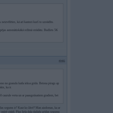
neizvēlēties, kā arī kantori kurš to uzstādītu.
spējas automātiskākā režīmā strādātu. Budžets 5K
#9485
sno no granulu katla ieksa grida. Betona pirags ap
kts, ka ir.
40 caurule verta un ar paaugstinatiem gradiem, bet
grīdas segums ir? Kaut ko žāvē? Man aizdomas, ka ar
 mūrē citādi. Plus liela daļa dažādu grīdas segumu