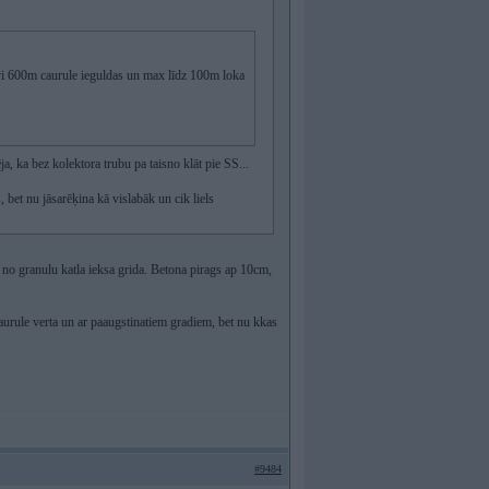
vi 600m caurule ieguldas un max līdz 100m loka
ja, ka bez kolektora trubu pa taisno klāt pie SS...
bet nu jāsarēķina kā vislabāk un cik liels
 no granulu katla ieksa grida. Betona pirags ap 10cm,
aurule verta un ar paaugstinatiem gradiem, bet nu kkas
#9484