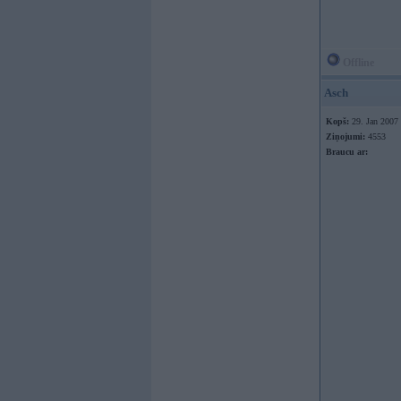
Offline
Asch
Kopš:
29. Jan 2007
Ziņojumi:
4553
Braucu ar: