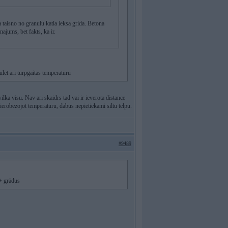
 taisno no granulu katla ieksa grida. Betona
ajums, bet fakts, ka ir.
ulēt arī turpgaitas temperatūru
ilka visu. Nav ari skaidrs tad vai ir ieverota distance
ierobezojot temperaturu, dabus nepietiekami siltu telpu.
#9489
5+ grādus