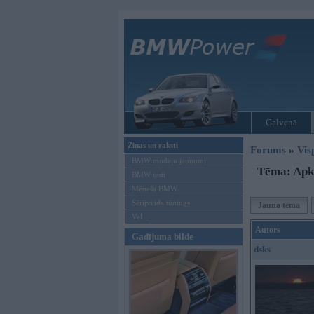
Galvenā
Ziņas un raksti
Forums
»
Vis
BMW modeļu jaunumi
Tēma: Apku
BMW testi
Mēneša BMW
Sērijveida tūnings
Jauna tēma
Vel...
Autors
Gadījuma bilde
dsks