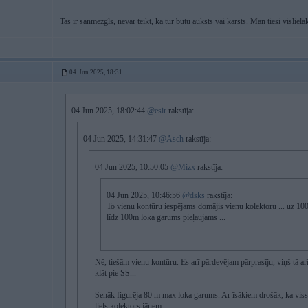
Tas ir sanmezgls, nevar teikt, ka tur butu auksts vai karsts. Man tiesi vislie
04. Jun 2025, 18:31
04 Jun 2025, 18:02:44
@esir
rakstīja:
04 Jun 2025, 14:31:47
@Asch
rakstīja:
04 Jun 2025, 10:50:05
@Mizx
rakstīja:
04 Jun 2025, 10:46:56
@dsks
rakstīja:
To vienu kontūru iespējams domājis vienu kolektoru ... uz 1
līdz 100m loka garums pieļaujams ...
Nē, tiešām vienu kontūru. Es arī pārdevējam pārprasīju, viņš tā arī
klāt pie SS...
Senāk figurēja 80 m max loka garums. Ar īsākiem drošāk, ka viss 
liels kolektors jāņem.