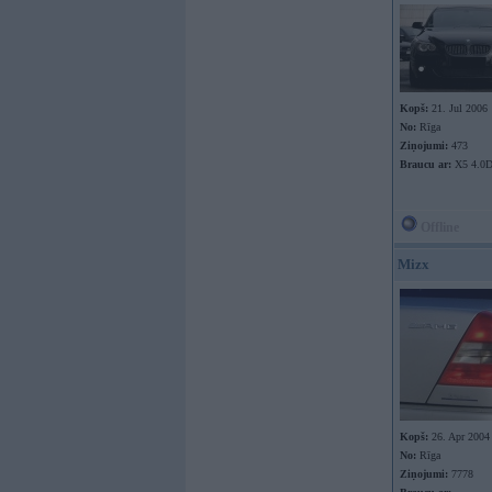
Kopš:
21. Jul 2006
No:
Rīga
Ziņojumi:
473
Braucu ar:
X5 4.0
Offline
Mizx
Kopš:
26. Apr 2004
No:
Rīga
Ziņojumi:
7778