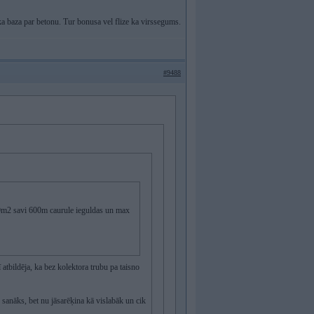
laka baza par betonu. Tur bonusa vel flize ka virssegums.
#9488
00m2 savi 600m caurule ieguldas un max
 atbildēja, ka bez kolektora trubu pa taisno
sanāks, bet nu jāsarēķina kā vislabāk un cik