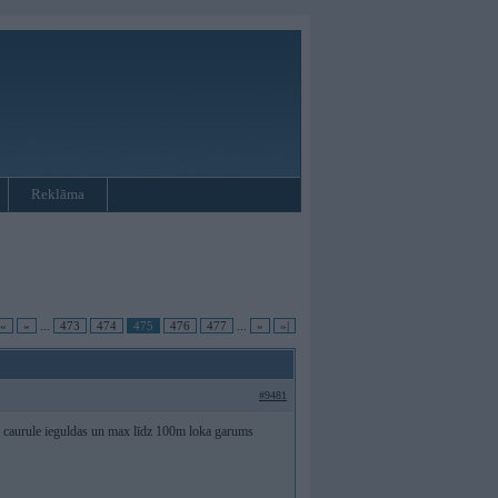
Reklāma
|«
«
...
473
474
475
476
477
...
»
»|
#9481
m caurule ieguldas un max līdz 100m loka garums