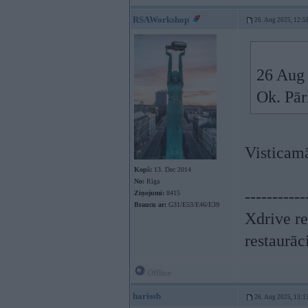
RSAWorkshop
26. Aug 2025, 12:5
26 Aug
Ok. Pār
Visticamā
Kopš:
13. Dec 2014
No:
Rīga
-----------
Ziņojumi:
8415
Braucu ar:
G31/E53/E46/E39
Xdrive re
restaurāc
Offline
harissb
26. Aug 2025, 13:1