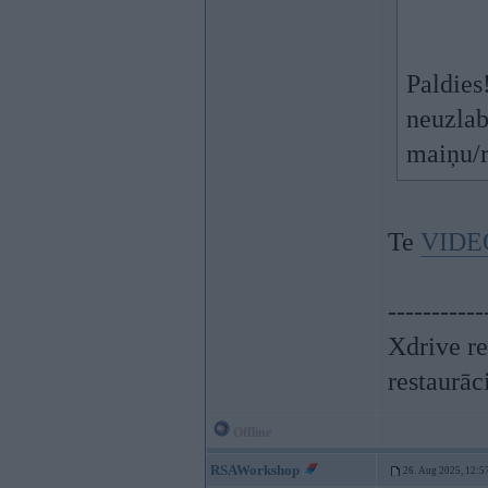
Paldies
neuzlab
maiņu/r
Te
VIDE
-----------
Xdrive re
restaurāc
Offline
RSAWorkshop
26. Aug 2025, 12:5