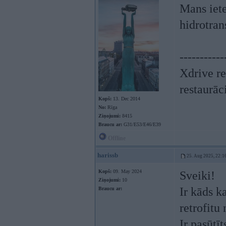
Mans iete
hidrotra
-----------
Xdrive re
restaurāc
Kopš:
13. Dec 2014
No:
Rīga
Ziņojumi:
8415
Braucu ar:
G31/E53/E46/E39
Offline
harissb
25. Aug 2025, 22:1
Kopš:
09. May 2024
Sveiki!
Ziņojumi:
10
Ir kāds k
Braucu ar:
retrofitu
Ir pasūtī