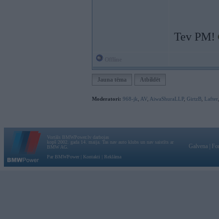
Tev PM!
Offline
Jauna tēma
Atbildēt
Moderatori:
968-jk
,
AV
,
AiwaShuraLLP
,
GirtzB
,
Lafter
Vortāls BMWPower.lv darbojas
kopš 2002. gada 14. maija. Tas nav auto klubs un nav saistīts ar
Galvena
|
Fo
BMW AG.
Par BMWPower
|
Kontakti
|
Reklāma