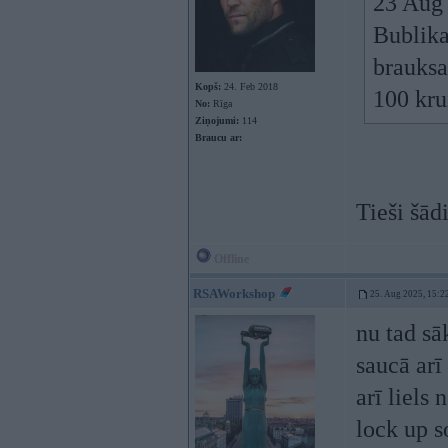
23 Aug
Bublika
brauksa
Kopš:
24. Feb 2018
100 kru
No:
Rīga
Ziņojumi:
114
Braucu ar:
Tieši šād
Offline
RSAWorkshop
25. Aug 2025, 15:2
nu tad sā
saucā arī
arī liels
lock up s