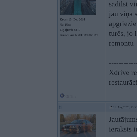
sadilst v
jau viņa 
Kopš:
13. Dec 2014
apgriezie
No:
Rīga
Ziņojumi:
8415
turēs, jo
Braucu ar:
G31/E53/E46/E39
remontu
-----------
Xdrive re
restaurāc
Offline
jj
25. Aug 2025, 15:5
Jautājums
ieraksts i