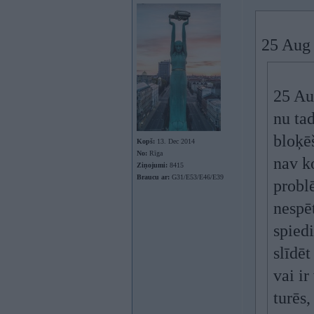
25 Aug
25 Au
nu ta
bloķēš
Kopš:
13. Dec 2014
No:
Rīga
nav k
Ziņojumi:
8415
Braucu ar:
G31/E53/E46/E39
probl
nespēt
spied
slīdēt
vai ir
turēs,