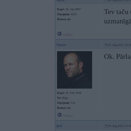
26. Aug 2025, 10:3
Kopš:
29. Jan 2007
Tev taču 
Ziņojumi:
4553
uzmanīg
Braucu ar:
Offline
Stasss
26. Aug 2025, 10:5
Ok. Pārla
Kopš:
24. Feb 2018
No:
Rīga
Ziņojumi:
114
Braucu ar:
Offline
josi
26. Aug 2025, 11:4