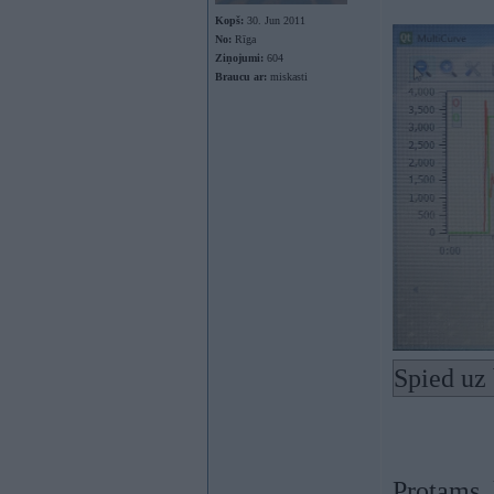
Kopš:
30. Jun 2011
No:
Rīga
Ziņojumi:
604
Braucu ar:
miskasti
Spied uz 
Protams, 