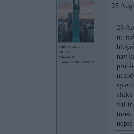
25 Aug
25 Au
nu ta
bloķēš
Kopš:
13. Dec 2014
No:
Rīga
nav k
Ziņojumi:
8415
Braucu ar:
G31/E53/E46/E39
probl
nespēt
spied
slīdēt
vai ir
turēs,
nepie