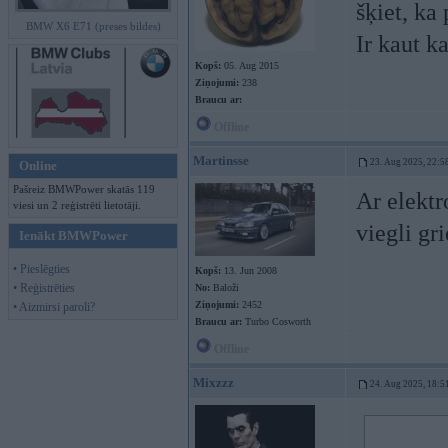
šķiet, ka
BMW X6 E71 (preses bildes)
Ir kaut k
Kopš:
05. Aug 2015
Ziņojumi:
238
Braucu ar:
Offline
Martinsse
23. Aug 2025, 22:5
Online
Pašreiz BMWPower skatās 119
Ar elekt
viesi un 2 reģistrēti lietotāji.
viegli gri
Ienākt BMWPower
• Pieslēgties
Kopš:
13. Jun 2008
• Reģistrēties
No:
Baloži
Ziņojumi:
2452
• Aizmirsi paroli?
Braucu ar:
Turbo Cosworth
Offline
Mixzzz
24. Aug 2025, 18:5