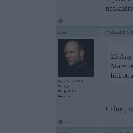
neskaidrī
Offline
Stasss
26. Aug 2025, 06:5
25 Aug
Mans ie
hidrotr
Kopš:
24. Feb 2018
No:
Rīga
Ziņojumi:
114
Braucu ar:
Cēloni, ta
Offline
Asch