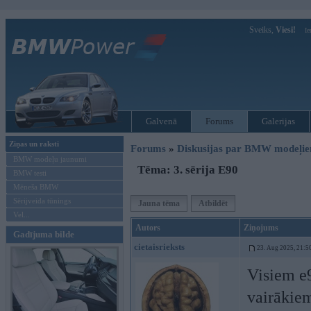
Sveiks,
Viesi!
Ie
Galvenā
Forums
Galerijas
Ziņas un raksti
Forums
»
Diskusijas par BMW modeļi
BMW modeļu jaunumi
Tēma: 3. sērija E90
BMW testi
Mēneša BMW
Sērijveida tūnings
Jauna tēma
Atbildēt
Vel...
Autors
Ziņojums
Gadījuma bilde
cietaisrieksts
23. Aug 2025, 21:5
Visiem e9
vairākiem