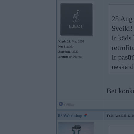
25 Aug
Sveiki!
Ir kāds
Kopš:
24. May 2002
retrofi
No:
Sigulda
Ziņojumi:
3320
Ir pasū
Braucu ar:
Puf-puf
neskaid
Bet konk
Offline
RSAWorkshop
26. Aug 2025, 12:5