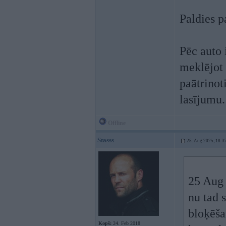
Paldies p
Pēc auto 
meklējot 
paātrinot
lasījumu
Offline
Stasss
25. Aug 2025, 18:3
25 Aug
nu tad 
bloķēša
Kopš:
24. Feb 2018