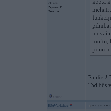
kopta k
No:
Rīga
Ziņojumi:
114
mehatro
Braucu ar:
funkcij
pilnībā,
un vai n
muftu, k
pilnu n
Paldies! 
Tad būs v
Offline
RSAWorkshop
25. Aug 2025, 19:0