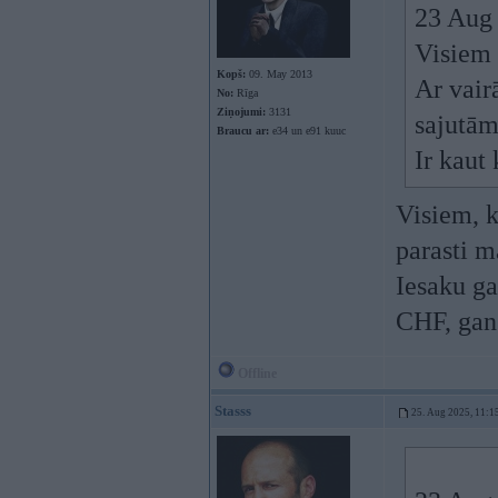
23 Aug
Visiem 
Kopš:
09. May 2013
Ar vair
No:
Rīga
Ziņojumi:
3131
sajutām
Braucu ar:
e34 un e91 kuuc
Ir kaut
Visiem, k
parasti m
Iesaku ga
CHF, gan
Offline
Stasss
25. Aug 2025, 11:1