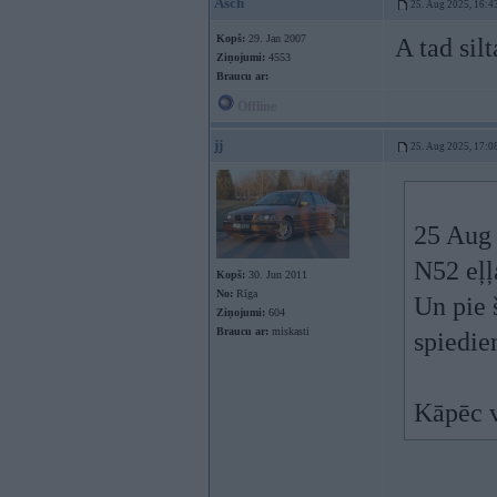
Asch
25. Aug 2025, 16:4
Kopš:
29. Jan 2007
A tad sil
Ziņojumi:
4553
Braucu ar:
Offline
jj
25. Aug 2025, 17:0
25 Aug
N52 eļļ
Kopš:
30. Jun 2011
No:
Rīga
Un pie 
Ziņojumi:
604
Braucu ar:
miskasti
spiedie
Kāpēc v