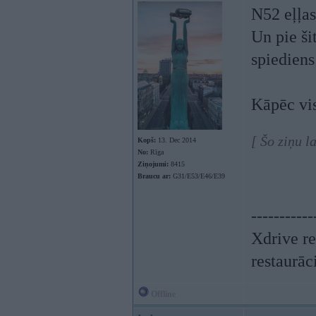
N52 eļļas
Un pie ši
spiediens
Kāpēc vis
[ Šo ziņu 
Kopš:
13. Dec 2014
No:
Rīga
Ziņojumi:
8415
Braucu ar:
G31/E53/E46/E39
-----------
Xdrive re
restaurāc
Offline