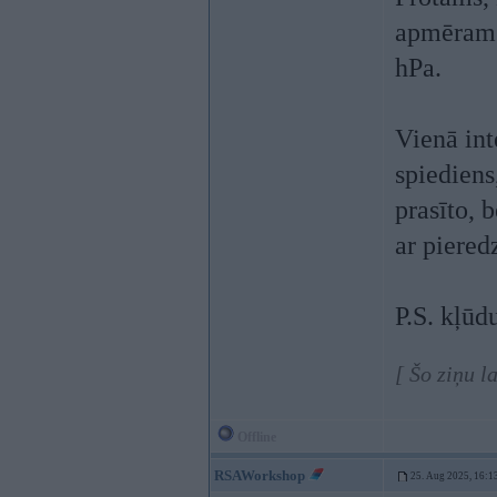
apmēram 1
hPa.
Vienā int
spiediens
prasīto, 
ar piered
P.S. kļūd
[ Šo ziņu l
Offline
RSAWorkshop
25. Aug 2025, 16:1