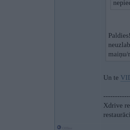
nepie
Paldies
neuzlab
maiņu/r
Un te
VI
-----------
Xdrive re
restaurāc
Offline