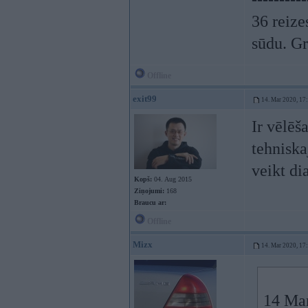
36 reize
sūdu. Gr
Offline
exit99
14. Mar 2020, 17
Ir vēlēš
tehniska
veikt di
Kopš:
04. Aug 2015
Ziņojumi:
168
Braucu ar:
Offline
Mizx
14. Mar 2020, 17
14 Ma