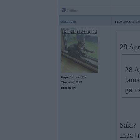
Offline
edzhaans
29. Apr 2018, 13
28 Apr
28 A
Kopš:
15. Jan 2012
laun
Ziņojumi:
7337
gan 
Braucu ar:
Saki?
Inpa+i