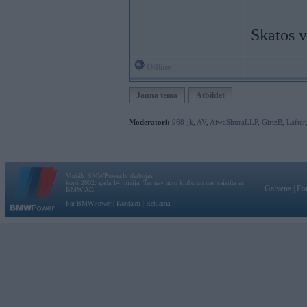
Skatos 
Offline
Jauna tēma
Atbildēt
Moderatori:
968-jk
,
AV
,
AiwaShuraLLP
,
GirtzB
,
Lafter
Vortāls BMWPower.lv darbojas
kopš 2002. gada 14. maija. Tas nav auto klubs un nav saistīts ar
Galvena
|
Fo
BMW AG.
Par BMWPower
|
Kontakti
|
Reklāma