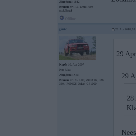
Ziņojumi:
1842
Braucu ar:
E36 zemu lidot
neaizliegsi
Offline
gintc
29. Apr 2018, 08
29 Apr
Kopš:
10. Apr 2007
No:
Rīga
29 A
Ziņojumi:
2301
Braucu ar:
X5 4.0d, e90 330i, E36
330i, F650GS Dakar, CF1000
28
Kla
Neesi