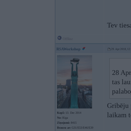
Tev ties
Offline
RSAWorkshop
29. Apr 2018, 12
28 Apr
tas la
palabo
Gribēju 
Kopš:
13. Dec 2014
laikam t
No:
Rīga
Ziņojumi:
8415
Braucu ar:
G31/E53/E46/E39