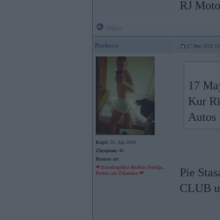
RJ Moto
Offline
Perfecco
17. May 2019, 13
17 Ma
Kur Rī
Autos 
Kopš:
25. Apr 2019
Ziņojumi:
46
Braucu ar:
❤ Eiroskeptiķu Rīcības Partija,
Pie Stas
Putins un Ždanoka ❤
CLUB un
----------