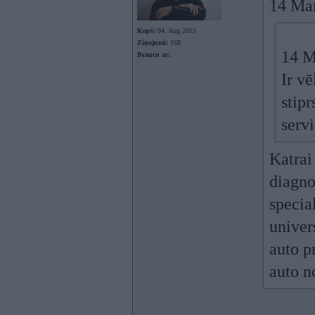
14 Ma
Kopš:
04. Aug 2015
Ziņojumi:
168
14 M
Braucu ar:
Ir v
stipr
serv
Katrai
diagno
specia
univer
auto p
auto n