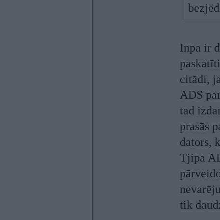
bezjēd
Inpa ir 
paskatīt
citādi, 
ADS pār
tad izda
prasās p
dators,
Tjipa A
pārveido
nevarēju
tik daud