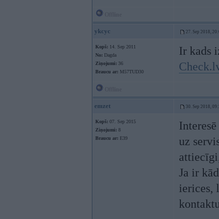
Offline
ykcyc
27. Sep 2018, 20
Kopš:
14. Sep 2011
Ir kads 
No:
Dagda
Check.lv
Ziņojumi:
36
Braucu ar:
M57TUD30
Offline
emzet
30. Sep 2018, 09
Kopš:
07. Sep 2015
Interesē
Ziņojumi:
8
uz servi
Braucu ar:
E39
attiecīg
Ja ir kā
ierices,
kontaktu