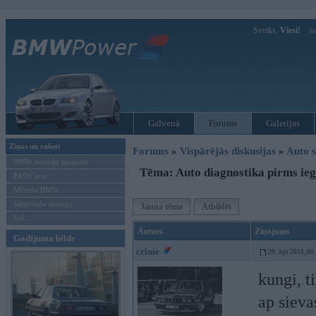
Sveiks,
Viesi!
Ie
Galvenā
Forums
Galerijas
Ziņas un raksti
Forums
»
Vispārējās diskusijas
»
Auto s
BMW modeļu jaunumi
Tēma: Auto diagnostika pirms ie
BMW testi
Mēneša BMW
Sērijveida tūnings
Jauna tēma
Atbildēt
Vel...
Autors
Ziņojums
Gadījuma bilde
crime
29. Apr 2018, 00
kungi, t
ap sieva