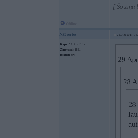
[ Šo ziņu
Offline
N53series
29. Apr 2018, 13
Kopš:
10. Apr 2017
Ziņojumi:
2891
Braucu ar:
29 Apr
28 A
28
lau
aut