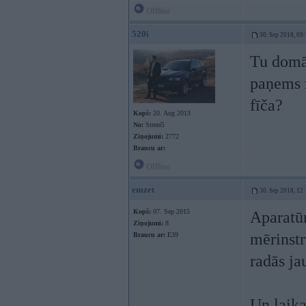
Offline
520i
30. Sep 2018, 09
Tu domā,
paņems m
fīča?
Kopš:
20. Aug 2013
No:
Strenči
Ziņojumi:
2772
Braucu ar:
Offline
emzet
30. Sep 2018, 12
Kopš:
07. Sep 2015
Aparatūr
Ziņojumi:
8
mērinstr
Braucu ar:
E39
radās ja
Un laika