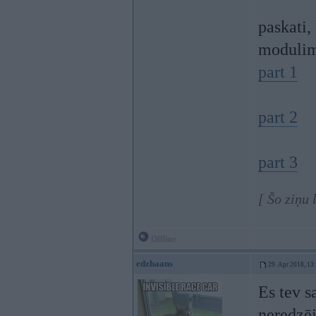
paskati,
modulim
part 1
part 2
part 3
[ Šo ziņu
Offline
edzhaans
29. Apr 2018, 13
Es tev s
neredzēj