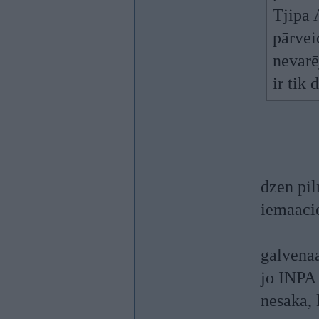
Tjipa
pārvei
nevarē
ir tik
dzen pil
iemaacie
galvenaa
jo INPA 
nesaka, 