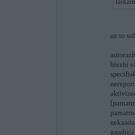
laikam
uz to so
autorazh
biezhi vi
specifis
nereport
aktivize
[pamatm
pamatmod
nekaadas
gandriiz