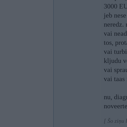
3000 E
jeb nese
neredz. 
vai nead
tos, pro
vai turb
kljudu v
vai spra
vai taas
nu, diag
noveert
[ Šo ziņu