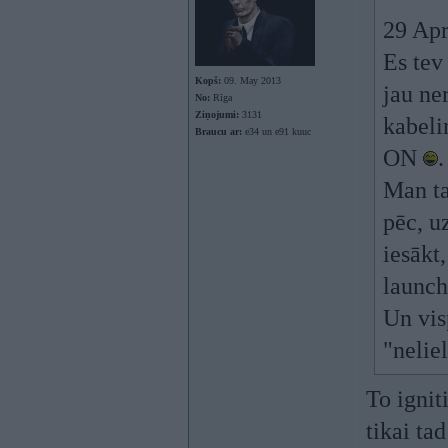
29 Apr
Es tev
Kopš:
09. May 2013
jau ne
No:
Rīga
Ziņojumi:
3131
kabeli
Braucu ar:
e34 un e91 kuuc
ON
.
Man ta
pēc, u
iesākt
launch,
Un vis
"nelie
To ignit
tikai ta