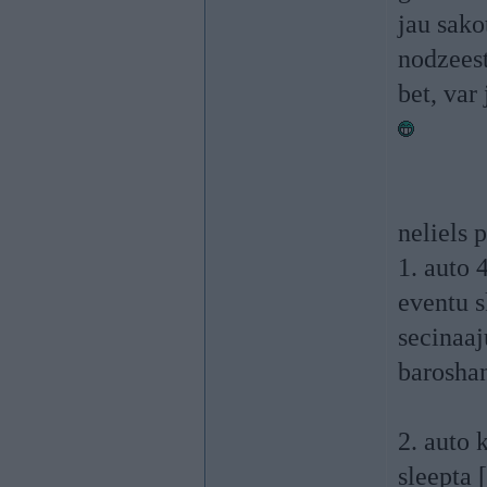
jau sako
nodzeest
bet, var
neliels 
1. auto 
eventu s
secinaaj
baroshan
2. auto 
sleepta 