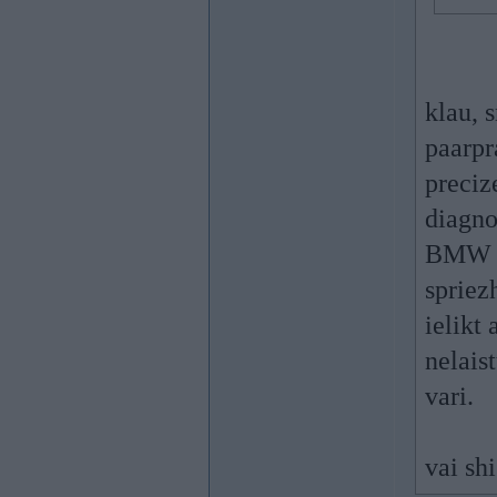
klau, 
paarpra
preciz
diagno
BMW a
spriez
ielikt
nelaist
vari.
vai sh