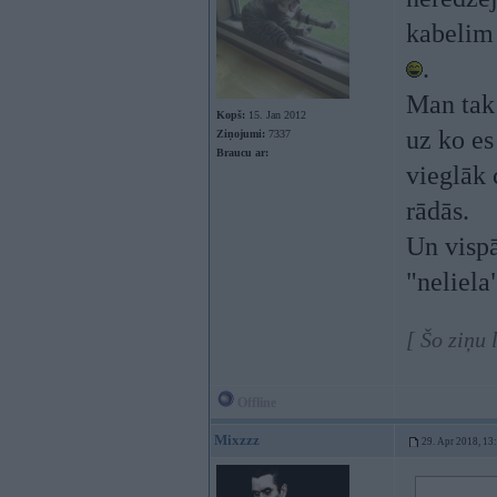
kabelim 
.
Man tak 
Kopš:
15. Jan 2012
uz ko es
Ziņojumi:
7337
Braucu ar:
vieglāk 
rādās.
Un vispā
"neliela
[ Šo ziņu
Offline
Mixzzz
29. Apr 2018, 13