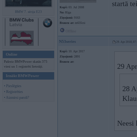
startā te
Kopš:
03. Jul 2008
BMW 7. sērija E23
No:
Rīga
Ziņojumi:
9163
Braucu ar:
m635csi
Offline
N53series
29. Apr 2018, 07
Kopš:
10. Apr 2017
Online
Ziņojumi:
2891
Pašreiz BMWPower skatās 375
Braucu ar:
29 Apr
viesi un 1 reģistrēti lietotāji.
Ienākt BMWPower
• Pieslēgties
28 A
• Reģistrēties
Klau,
• Aizmirsi paroli?
Neesi k