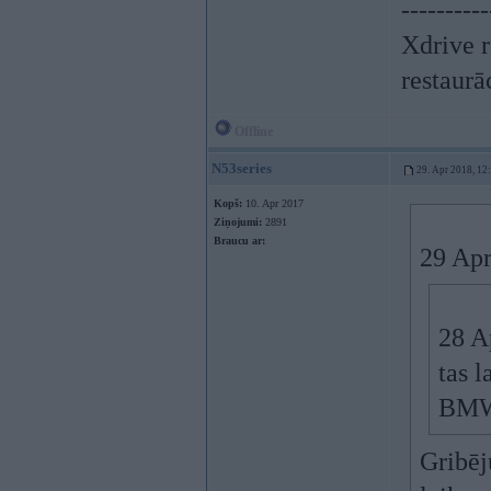
----------
Xdrive r
restaurā
Offline
N53series
29. Apr 2018, 12
Kopš:
10. Apr 2017
Ziņojumi:
2891
Braucu ar:
29 Apr
28 A
tas 
BMW,
Gribēj