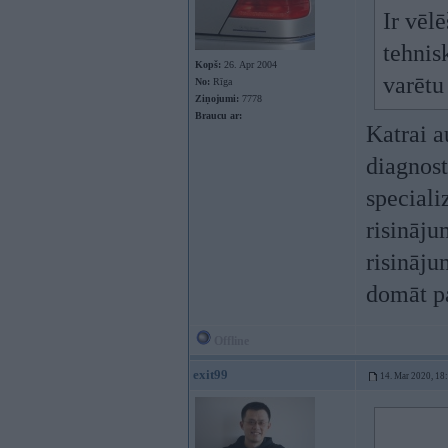
Ir vēl
tehnis
Kopš:
26. Apr 2004
varētu
No:
Rīga
Ziņojumi:
7778
Braucu ar:
Katrai a
diagnost
speciali
risināju
risināju
domāt pa
Offline
exit99
14. Mar 2020, 18