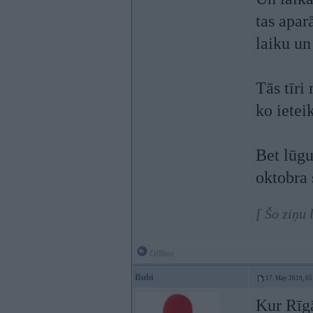
tas aparā
laiku un
Tās tīri
ko ietei
Bet lūgu
oktobra
[ Šo ziņu
Offline
Bubi
17. May 2019, 05
Kur Rīgā