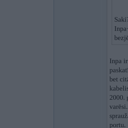
Saki
Inpa
bezj
Inpa i
paskat
bet ci
kabeli
2000. 
varēsi
sprauž
portu.