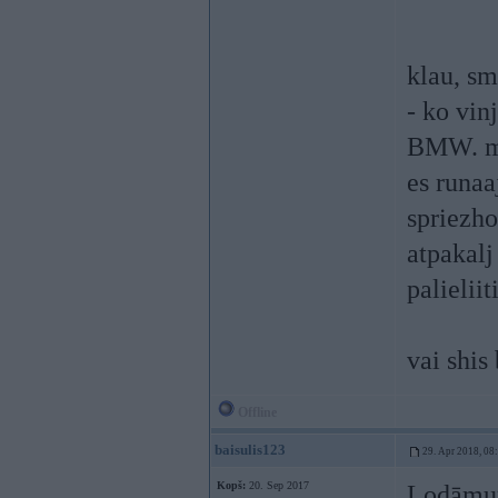
klau, sm
- ko vin
BMW. man
es runaa
spriezho
atpakalj
palieliit
vai shis
Offline
baisulis123
29. Apr 2018, 08
Kopš:
20. Sep 2017
Lodāmurp