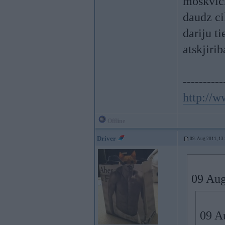
moskvich
daudz ci
dariju t
atskjirib
----------
http://
Offline
Driver
09. Aug 2011, 13
09 Aug
09 Au