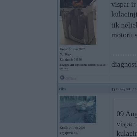
vispar i
kulacin
tik neli
motoru 
Kopš:
22. Jun 2002
----------
No:
Rīga
Ziņojumi:
31536
diagnost
Braucu ar:
iepirkuma ratiem pa alko
outletu
Offline
rihs
09. Aug 2011, 12
09 Aug
vispar
Kopš:
14. Feb 2009
kulaci
Ziņojumi:
197