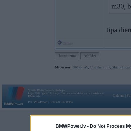
m30, be
tipa die
Offline
Jauna tēma
Atbildēt
Moderatori:
968-jk
,
AV
,
AiwaShuraLLP
,
GirtzB
,
Lafter
Vortāls BMWPower.lv darbojas
kopš 2002. gada 14. maija. Tas nav auto klubs un nav saistīts ar
Galvena
|
Fo
BMW AG.
Par BMWPower
|
Kontakti
|
Reklāma
BMWPower.lv -
Do Not Process My