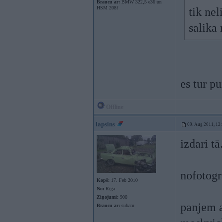
Braucu ar:
BMW 322,5 e36 un
HSM 208f
tik ne
salika
es tur p
Offline
lapsins
09. Aug 2011, 12
izdari tā
nofotog
Kopš:
17. Feb 2010
No:
Rīga
Ziņojumi:
900
panjem a
Braucu ar:
subaru