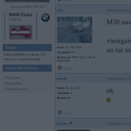
Offline
Modificēti BMW E46 M3
rihs
09. Aug 2011, 12
M30 nav
vienigai
Online
Kopš:
14. Feb 2009
un tur t
Ziņojumi:
197
Pašreiz BMWPower skatās 435
Braucu ar:
BMW 322,5 e36 un
viesi un 2 reģistrēti lietotāji.
HSM 208f
Ienākt BMWPower
Offline
• Pieslēgties
suseds
09. Aug 2011, 12
• Reģistrēties
Kopš:
09. Aug 2011
ok
• Aizmirsi paroli?
Ziņojumi:
1
Braucu ar:
Offline
Driver
09. Aug 2011, 12