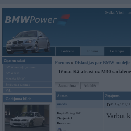
Sveiks,
Viesi!
Ie
Galvenā
Forums
Galerijas
Ziņas un raksti
Forums
»
Diskusijas par BMW modeļi
BMW modeļu jaunumi
Tēma: Kā atrast uz M30 sadalene
BMW testi
Mēneša BMW
Sērijveida tūnings
Jauna tēma
Atbildēt
Vel...
Autors
Ziņojums
Gadījuma bilde
suseds
09. Aug 2011, 11
Kopš:
09. Aug 2011
Varbūt k
Ziņojumi:
1
Braucu ar: