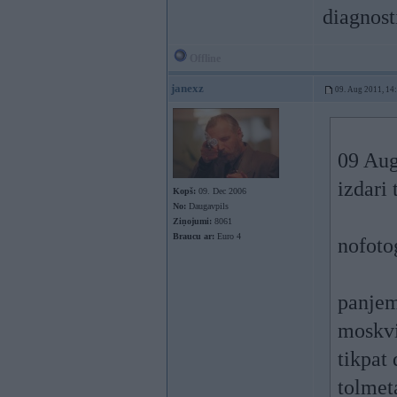
diagnost
Offline
janexz
09. Aug 2011, 14
09 Aug
izdari 
Kopš:
09. Dec 2006
No:
Daugavpils
Ziņojumi:
8061
Braucu ar:
Euro 4
nofoto
panjem
moskvi
tikpat 
tolmet