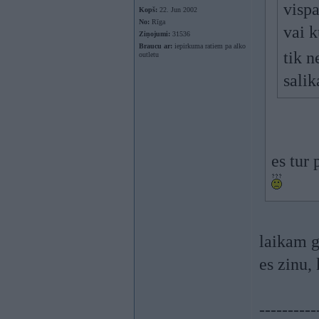
vispa
Kopš:
22. Jun 2002
No:
Rīga
vai 
Ziņojumi:
31536
Braucu ar:
iepirkuma ratiem pa alko
tik n
outletu
sali
es tur
laikam g
es zinu, 
----------