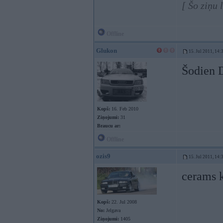
[ Šo ziņu 
Offline
Glukon
15. Jul 2011, 14:
Šodien
Kopš:
16. Feb 2010
Ziņojumi:
31
Braucu ar:
Offline
ozis9
15. Jul 2011, 14:
cerams 
Kopš:
22. Jul 2008
No:
Jelgava
Ziņojumi:
1405