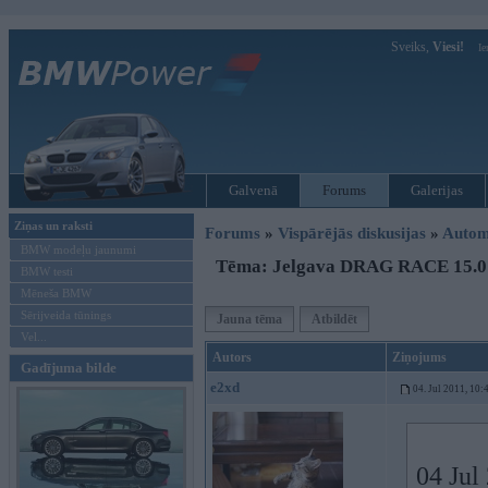
Sveiks,
Viesi!
Ie
Galvenā
Forums
Galerijas
Ziņas un raksti
Forums
»
Vispārējās diskusijas
»
Autom
BMW modeļu jaunumi
Tēma: Jelgava DRAG RACE 15.0
BMW testi
Mēneša BMW
Sērijveida tūnings
Jauna tēma
Atbildēt
Vel...
Autors
Ziņojums
Gadījuma bilde
e2xd
04. Jul 2011, 10:
04 Jul