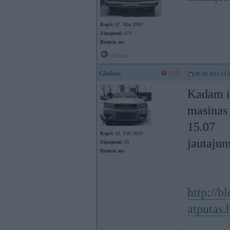
Kopš:
07. Mar 2007
Ziņojumi:
471
Braucu ar:
Offline
Glukon
08. Jul 2011, 14:
Kadam ir
masinas 
15.07
Kopš:
16. Feb 2010
jautaju
Ziņojumi:
31
Braucu ar:
http://b
atputas.