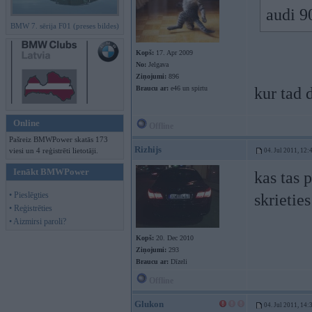
audi 9
BMW 7. sērija F01 (preses bildes)
Kopš:
17. Apr 2009
No:
Jelgava
Ziņojumi:
896
Braucu ar:
e46 un spirtu
kur tad 
Online
Offline
Pašreiz BMWPower skatās 173
Rizhijs
viesi un 4 reģistrēti lietotāji.
04. Jul 2011, 12:
Ienākt BMWPower
kas tas p
• Pieslēgties
skrieties
• Reģistrēties
• Aizmirsi paroli?
Kopš:
20. Dec 2010
Ziņojumi:
293
Braucu ar:
Dīzeli
Offline
Glukon
04. Jul 2011, 14: