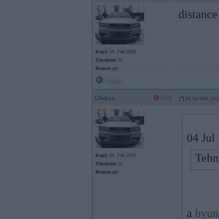
distance
Kopš:
16. Feb 2010
Ziņojumi:
31
Braucu ar:
Offline
Glukon
04. Jul 2011, 14:
04 Jul
Tehni
Kopš:
16. Feb 2010
Ziņojumi:
31
Braucu ar:
a
hyun