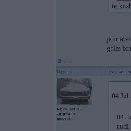
teikus
ja ir at
golfs br
Offline
Zigmars
04. Jul 2011, 22:
04 Jul
Kopš:
07. Mar 2007
Ziņojumi:
471
04 Ju
Braucu ar:
audi 