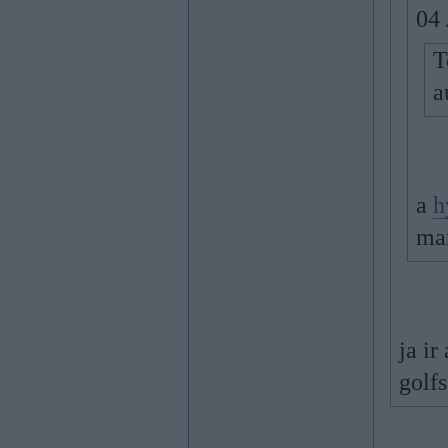
04 
T
a
a
h
man
ja i
golf