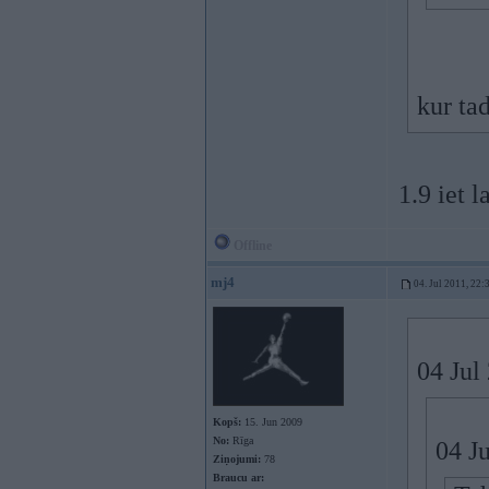
kur ta
1.9 iet 
Offline
mj4
04. Jul 2011, 22:
04 Jul
Kopš:
15. Jun 2009
No:
Rīga
04 Ju
Ziņojumi:
78
Braucu ar: