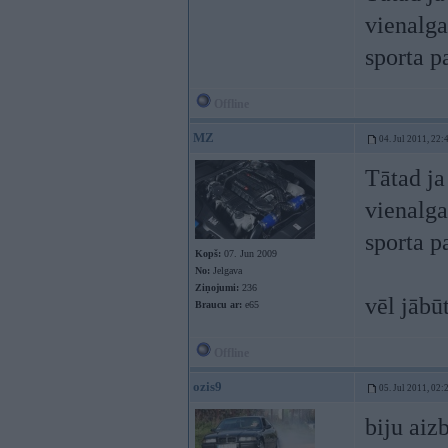
vienalga
sporta 
Offline
MZ
04. Jul 2011, 22:
Tātad ja
vienalga
sporta 
Kopš:
07. Jun 2009
No:
Jelgava
Ziņojumi:
236
vēl jābū
Braucu ar:
e65
Offline
ozis9
05. Jul 2011, 02:
biju aiz