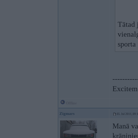
Tātad 
vienal
sporta
----------
Exciteme
Offline
Zigmars
05. Jul 2011, 09:
Manā var
krāniņie