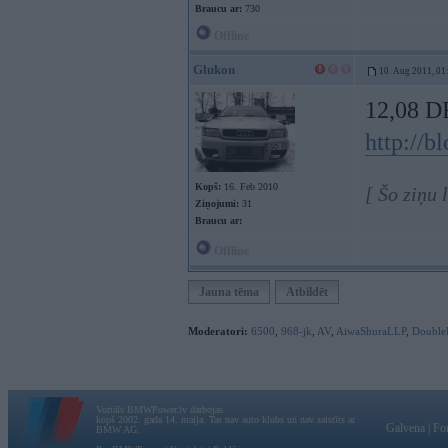
Braucu ar:
730
Offline
Glukon
10. Aug 2011, 01
12,08 
http://b
Kopš:
16. Feb 2010
[ Šo ziņu
Ziņojumi:
31
Braucu ar:
Offline
Jauna tēma
Atbildēt
Moderatori:
6500
,
968-jk
,
AV
,
AiwaShuraLLP
,
Double
Vortāls BMWPower.lv darbojas
kopš 2002. gada 14. maija. Tas nav auto klubs un nav saistīts ar
Galvena
|
Fo
BMW AG.