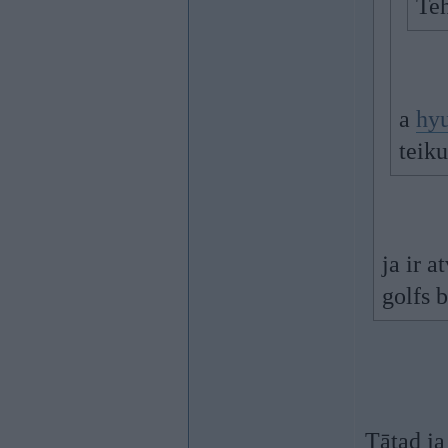
Teh
a
hy
teik
ja ir 
golfs 
Tātad ja