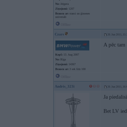
No:
Jelgava
Ziņojumi:
1207
Braucu ar:
stanci un ģimenes
universāli
Offline
Czars
20. Jun 2011, 15:
A pēc tam 
Kopš:
13. Aug 2007
No:
Rīga
Ziņojumi:
14367
Braucu ar:
3 sek līdz 100
Offline
Andris_323i
20. Jun 2011, 16:
Ja piedalis
Bet LV iedz