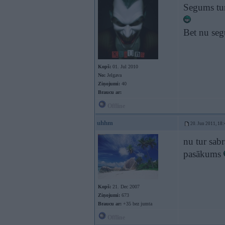
Segums tur 
Bet nu seg
Kopš:
01. Jul 2010
No:
Jelgava
Ziņojumi:
40
Braucu ar:
Offline
uhhm
20. Jun 2011, 18:
nu tur sab
pasākums
Kopš:
21. Dec 2007
Ziņojumi:
673
Braucu ar:
+35 bez jumta
Offline