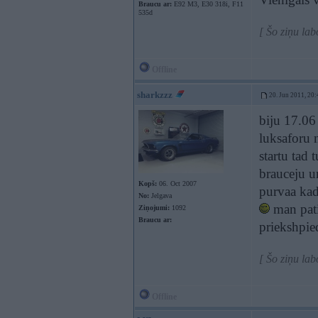
Braucu ar:
E92 M3, E30 318i, F11
535d
[ Šo ziņu la
Offline
sharkzzz
20. Jun 2011, 20:
biju 17.06 
luksaforu 
startu tad
brauceju u
Kopš:
06. Oct 2007
purvaa kad 
No:
Jelgava
man pat
Ziņojumi:
1092
Braucu ar:
priekshpied
[ Šo ziņu lab
Offline