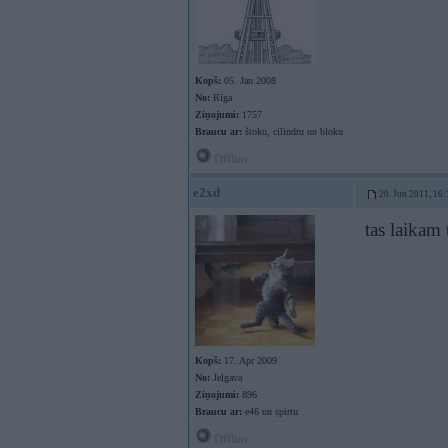
Kopš:
05. Jan 2008
No:
Rīga
Ziņojumi:
1757
Braucu ar:
štoku, cilindru un bloku
Offline
e2xd
20. Jun 2011, 16:
tas laikam
Kopš:
17. Apr 2009
No:
Jelgava
Ziņojumi:
896
Braucu ar:
e46 un spirtu
Offline