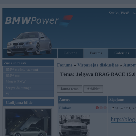
Sveiks,
Viesi!
Ie
Galvenā
Forums
Galerijas
Ziņas un raksti
Forums
»
Vispārējās diskusijas
»
Autom
BMW modeļu jaunumi
Tēma: Jelgava DRAG RACE 15.0
BMW testi
Mēneša BMW
Sērijveida tūnings
Jauna tēma
Atbildēt
Vel...
Autors
Ziņojums
Gadījuma bilde
Glukon
20. Jun 2011, 14:
http://blo