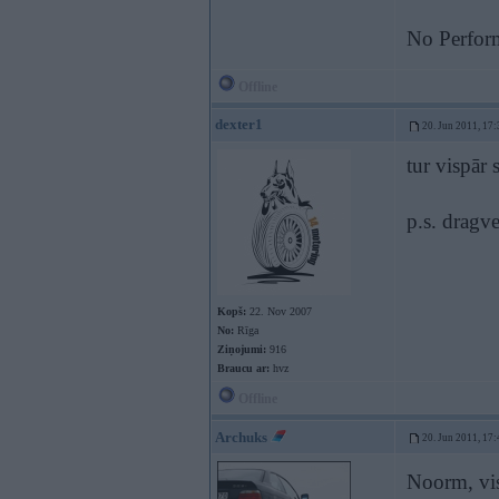
No Perfor
Offline
dexter1
20. Jun 2011, 17:
tur vispār 
p.s. dragv
Kopš:
22. Nov 2007
No:
Rīga
Ziņojumi:
916
Braucu ar:
hvz
Offline
Archuks
20. Jun 2011, 17:
Noorm, vis