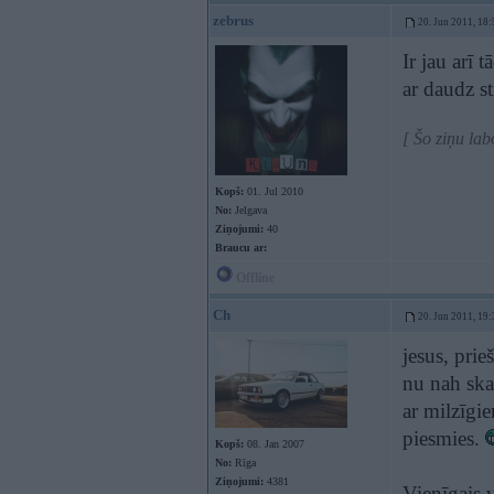
zebrus
20. Jun 2011, 18:
Ir jau arī 
ar daudz st
[ Šo ziņu la
Kopš:
01. Jul 2010
No:
Jelgava
Ziņojumi:
40
Braucu ar:
Offline
Ch
20. Jun 2011, 19:
jesus, prie
nu nah ska
ar milzīgi
piesmies.
Kopš:
08. Jan 2007
No:
Rīga
Ziņojumi:
4381
Vienīgais 