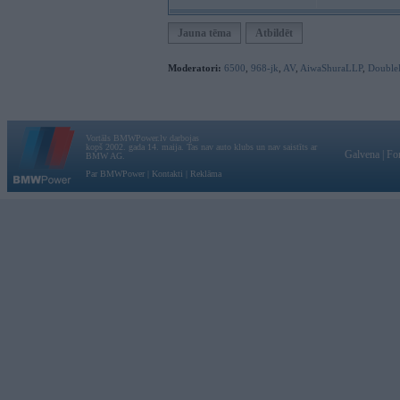
Jauna tēma
Atbildēt
Moderatori:
6500
,
968-jk
,
AV
,
AiwaShuraLLP
,
Double
Vortāls BMWPower.lv darbojas
kopš 2002. gada 14. maija. Tas nav auto klubs un nav saistīts ar
Galvena
|
Fo
BMW AG.
Par BMWPower
|
Kontakti
|
Reklāma