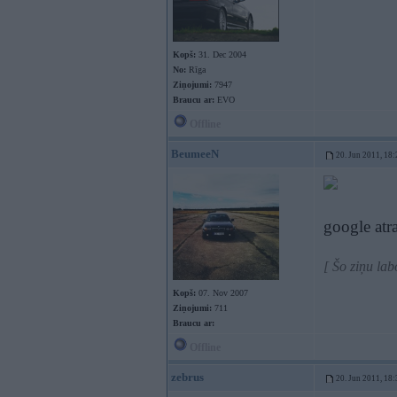
Kopš:
31. Dec 2004
No:
Rīga
Ziņojumi:
7947
Braucu ar:
EVO
Offline
BeumeeN
20. Jun 2011, 18:
google at
[ Šo ziņu la
Kopš:
07. Nov 2007
Ziņojumi:
711
Braucu ar:
Offline
zebrus
20. Jun 2011, 18: