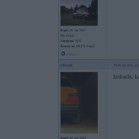
Kopš:
04. Jan 2007
No:
Olaine
Ziņojumi:
3235
Braucu ar:
ML270 Stage1
Offline
cibinsh
20. Jun 2011, 15:
Izskatās, 
Kopš:
04. Apr 2005