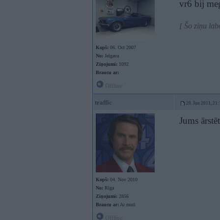
vr6 bij meg
[ Šo ziņu lab
Kopš:
06. Oct 2007
No:
Jelgava
Ziņojumi:
1092
Braucu ar:
Offline
traffic
20. Jun 2011, 21:
Jums ārstēti
Kopš:
04. Nov 2010
No:
Rīga
Ziņojumi:
2856
Braucu ar:
Ar muti
Offline