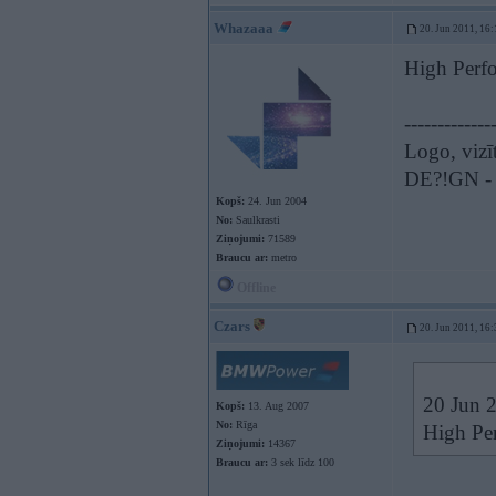
Whazaaa
20. Jun 2011, 16:
High Perf
-------------
Logo, vizīt
DE?!GN - t
Kopš:
24. Jun 2004
No:
Saulkrasti
Ziņojumi:
71589
Braucu ar:
metro
Offline
Czars
20. Jun 2011, 16:
20 Jun 2
Kopš:
13. Aug 2007
No:
Rīga
High Pe
Ziņojumi:
14367
Braucu ar:
3 sek līdz 100