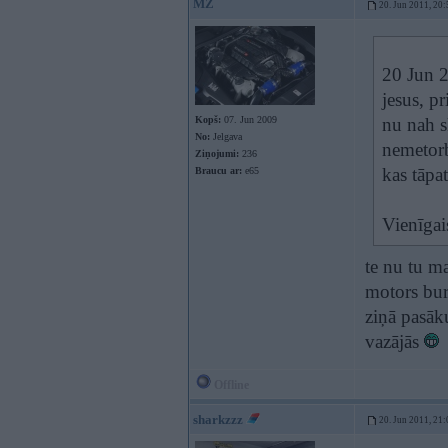
MZ
20. Jun 2011, 20:
20 Jun 2
jesus, p
Kopš:
07. Jun 2009
nu nah s
No:
Jelgava
nemetorb
Ziņojumi:
236
kas tāpa
Braucu ar:
e65
Vienīgai
te nu tu m
motors burb
ziņā pasāk
vazājās
Offline
sharkzzz
20. Jun 2011, 21: