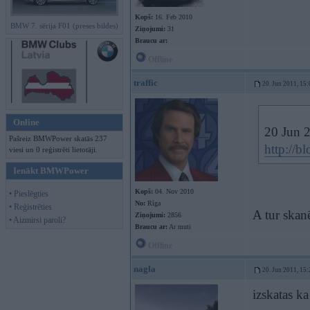
Kopš:
16. Feb 2010
BMW 7. sērija F01 (preses bildes)
Ziņojumi:
31
Braucu ar:
Offline
traffic
20. Jun 2011, 15:
Online
20 Jun 2
Pašreiz BMWPower skatās 237
http://b
viesi un 0 reģistrēti lietotāji.
Ienākt BMWPower
Kopš:
04. Nov 2010
• Pieslēgties
No:
Rīga
• Reģistrēties
A tur skan
Ziņojumi:
2856
• Aizmirsi paroli?
Braucu ar:
Ar muti
Offline
nagla
20. Jun 2011, 15:
izskatas k