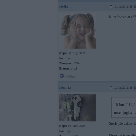
Stella
10. Jun 2011, 19:2
Kurš šodien ar e6
Kopš:
30. Aug 2009
No:
Rīga
Ziņojumi:
1794
Braucu ar:
z3
Offline
Tomiks
10. Jun 2011, 19:3
10 Jun 2011, 18
nesen juglaa m
Steels pie vainas 
Kopš:
02. Nov 2008
No:
Rīga
Pirms pāris nedēļa