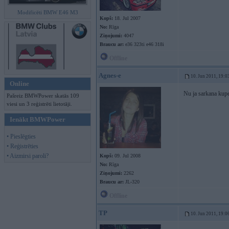
Modificēti BMW E46 M3
Kopš:
18. Jul 2007
No:
Rīga
Ziņojumi:
4047
Braucu ar:
e36 323ti e46 318i
Offline
Agnes-e
10. Jun 2011, 19:0
Online
Nu ja sarkana kupe
Pašreiz BMWPower skatās 109
viesi un 3 reģistrēti lietotāji.
Ienākt BMWPower
• Pieslēgties
• Reģistrēties
• Aizmirsi paroli?
Kopš:
09. Jul 2008
No:
Rīga
Ziņojumi:
2262
Braucu ar:
JL-320
Offline
TP
10. Jun 2011, 19:0