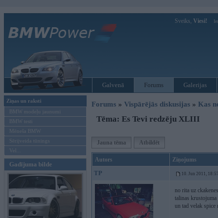
Sveiks,
Viesi!
Ie
Galvenā
Forums
Galerijas
Ziņas un raksti
Forums
»
Vispārējās diskusijas
»
Kas no
BMW modeļu jaunumi
Tēma: Es Tevi redzēju XLIII
BMW testi
Mēneša BMW
Sērijveida tūnings
Jauna tēma
Atbildēt
Vel...
Autors
Ziņojums
Gadījuma bilde
TP
10. Jun 2011, 18:5
no rita uz ckakene
talinas krustojuma
un tad velak spice