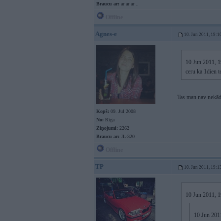
Braucu ar:
ar ar ar ..
Offline
Agnes-e
10. Jun 2011, 19:1
10 Jun 2011, 1
ceru ka 1dien 
Tas man nav nekāds
Kopš:
09. Jul 2008
No:
Rīga
Ziņojumi:
2262
Braucu ar:
JL-320
Offline
TP
10. Jun 2011, 19:1
10 Jun 2011, 1
10 Jun 2011