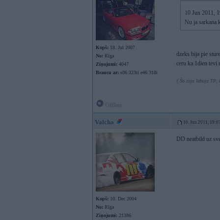
10 Jun 2011, 1
Nu ja sarkana k
Kopš:
18. Jul 2007
dzeks bija pie stur
No:
Rīga
ceru ka 1dien tevi
Ziņojumi:
4047
Braucu ar:
e36 323ti e46 318i
[ Šo ziņu laboja TP, 
Offline
Valcha
10. Jun 2011, 19:0
DD neatbild uz sv
Kopš:
10. Dec 2004
No:
Rīga
Ziņojumi:
21386