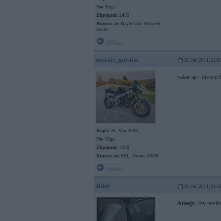
No:
Rīga
Ziņojumi:
2439
Braucu ar:
Bayerische Motoren
Werke
Offline
mazais_garaiss
10. Jun 2011, 21:0
vakar ap ~diviem br
Kopš:
26. Mar 2008
No:
Rīga
Ziņojumi:
4350
Braucu ar:
E81, Tuono 1000R
Offline
diibii
10. Jun 2011, 21:1
Araajz
, Tev nevie