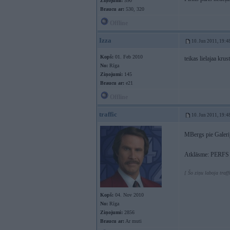
Ziņojumi:
590
Braucu ar:
530, 320
Offline
Izza
10. Jun 2011, 19:4
Kopš:
01. Feb 2010
teikas lielajaa kr
No:
Rīga
Ziņojumi:
145
Braucu ar:
e21
Offline
traffic
10. Jun 2011, 19:4
MBergs pie Galeri
Atklāsme: PERFS i
[ Šo ziņu laboja traff
Kopš:
04. Nov 2010
No:
Rīga
Ziņojumi:
2856
Braucu ar:
Ar muti