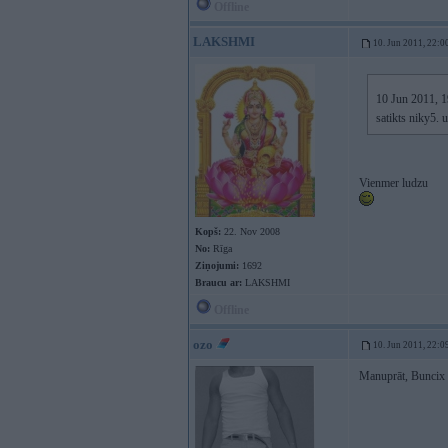
Offline
LAKSHMI
10. Jun 2011, 22:0
10 Jun 2011, 19
satikts niky5. 
Vienmer ludzu
Kopš:
22. Nov 2008
No:
Rīga
Ziņojumi:
1692
Braucu ar:
LAKSHMI
Offline
ozo
10. Jun 2011, 22:0
Manuprāt, Buncix 