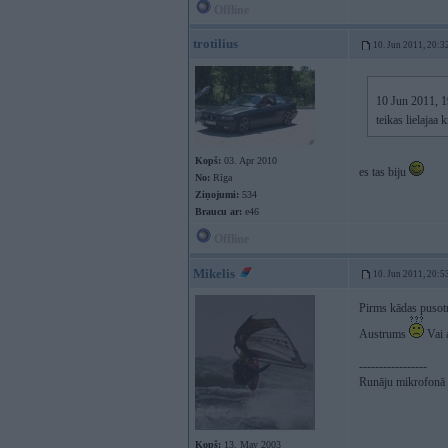
Offline
trotilius
10. Jun 2011, 20:3
10 Jun 2011, 19
teikas lielajaa
Kopš:
03. Apr 2010
es tas biju
No:
Rīga
Ziņojumi:
534
Braucu ar:
e46
Offline
Mikelis
10. Jun 2011, 20:5
Pirms kādas pusotr
Austrums
Vai a
-----------------
Runāju mikrofonā p
Kopš:
13. May 2003