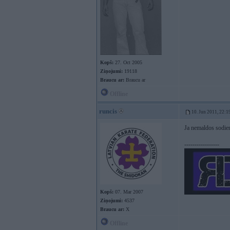
Kopš:
27. Oct 2005
Ziņojumi:
19118
Braucu ar:
Braucu ar
Offline
runcis
10. Jun 2011, 22:1
Ja nemaldos sodie
-----------------
Kopš:
07. Mar 2007
Ziņojumi:
4537
Braucu ar:
X
Offline