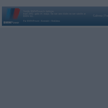
Vortāls BMWPower.lv darbojas
kopš 2002. gada 14. maija. Tas nav auto klubs un nav saistīts ar
Galvena
|
Fo
BMW AG.
Par BMWPower
|
Kontakti
|
Reklāma