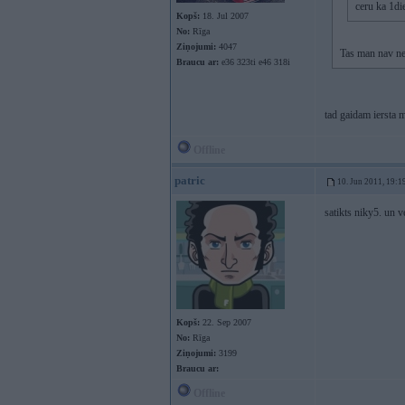
ceru ka 1di
Kopš:
18. Jul 2007
No:
Rīga
Ziņojumi:
4047
Tas man nav nek
Braucu ar:
e36 323ti e46 318i
tad gaidam iersta
Offline
patric
10. Jun 2011, 19:1
satikts niky5. un v
Kopš:
22. Sep 2007
No:
Rīga
Ziņojumi:
3199
Braucu ar:
Offline