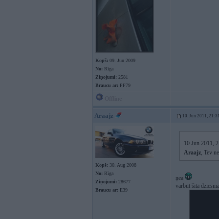
Kopš:
09. Jun 2009
No:
Rīga
Ziņojumi:
2581
Braucu ar:
PF79
Offline
Araajz
10. Jun 2011, 21:3
10 Jun 2011, 21
Araajz
, Tev n
Kopš:
30. Aug 2008
No:
Rīga
ņea
Ziņojumi:
28677
varbūt šitā dziesma
Braucu ar:
E39