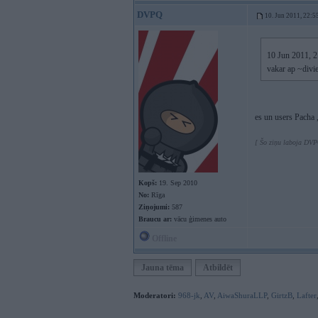
DVPQ
10. Jun 2011, 22:5
10 Jun 2011, 2
vakar ap ~divie
es un users Pacha
[ Šo ziņu laboja DVP
Kopš:
19. Sep 2010
No:
Rīga
Ziņojumi:
587
Braucu ar:
vācu ģimenes auto
Offline
Jauna tēma
Atbildēt
Moderatori:
968-jk
,
AV
,
AiwaShuraLLP
,
GirtzB
,
Lafter