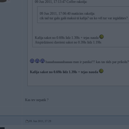
09 Jun 2011, 17:13:47 Coffee rakstīja:
09 Jun 2011, 17:06:40 matiicins rakstīja:
cik tad tur galu galā maksā tā kafija? un ko vēl tur var iegādāties?
Kafija sakot no 0.69ls lidz 1.39ls + tejas nauda
Atspirdzinosi dzerieni sakot no 0.39ls lidz 1.19ls
haaaahaaaaaahaaaaa man ir panika!!! kas tas tāds par prikolu
Kafija sakot no 0.69ls lidz 1.39ls + tejas nauda
Kas tev nepatik ?
09. Jun 2011, 17:29