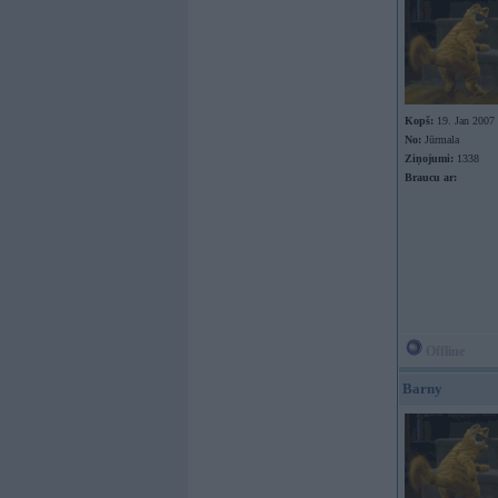
Kopš:
19. Jan 2007
No:
Jūrmala
Ziņojumi:
1338
Braucu ar:
Offline
Barny