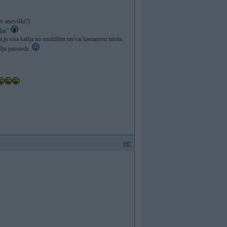
ēr atsevišķi?)
ļas".
,ja visa kafija no ozolzīlēm un/vai kastaņiem taisīta.
afju pasniedz.
#87