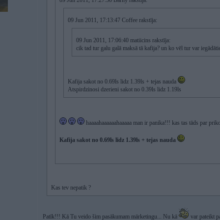
09 Jun 2011, 17:27:50 Barny rakstīja:
09 Jun 2011, 17:13:47 Coffee rakstīja:
09 Jun 2011, 17:06:40 matiicins rakstīja:
cik tad tur galu galā maksā tā kafija? un ko vēl tur var iegādāti
Kafija sakot no 0.69ls lidz 1.39ls + tejas nauda
Atspirdzinosi dzerieni sakot no 0.39ls lidz 1.19ls
haaaahaaaaaahaaaaa man ir panika!!! kas tas tāds par pri
Kafija sakot no 0.69ls lidz 1.39ls + tejas nauda
Kas tev nepatik ?
Patīk!!! Kā Tu veido šim pasākumam mārketingu... Nu kā
var pateikt p