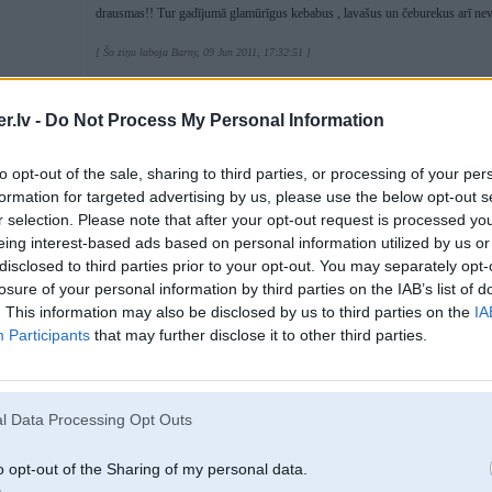
drausmas!! Tur gadījumā glamūrīgus kebabus , lavašus un čeburekus arī ne
[ Šo ziņu laboja Barny, 09 Jun 2011, 17:32:51 ]
.lv -
Do Not Process My Personal Information
09. Jun 2011, 17:37
to opt-out of the sale, sharing to third parties, or processing of your per
nesaprotu barny, ko tu vinjam taa piepisies?? lai tak cilveeks tirgo savu kafi
formation for targeted advertising by us, please use the below opt-out s
r selection. Please note that after your opt-out request is processed y
eing interest-based ads based on personal information utilized by us or
disclosed to third parties prior to your opt-out. You may separately opt-
losure of your personal information by third parties on the IAB’s list of
. This information may also be disclosed by us to third parties on the
IA
Participants
that may further disclose it to other third parties.
09. Jun 2011, 17:37
l Data Processing Opt Outs
09 Jun 2011, 17:25:51 Coffee rakstīja:
o opt-out of the Sharing of my personal data.
09 Jun 2011, 17:19:43 traffic rakstīja: