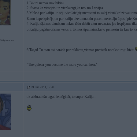
1.Bikini nemaz nav bikini.
2. Stāsta ka vietējais un vienlaicīgi,ka nav no Latvijas.
3.Maksā par kafiju un tēju vienlaicīgi(interesanti to salej vienā krūzē vai tom
Esmu kapeikpisējs,un par kafiju dzeramnaudu parasti neatstāju ūķos "pie Ko
4. Kafiju šķirnes daudz,un nekur tādu dabūt citur nevar,tas jau iespējams tikai
5.Kafiju pagatavošanas veids ir tik noslēpumains,ka to pat nezin tie kas to k
lūžņiem un
6.Tagad Tu man esi parādā par reklāmu,vismaz precīzāk noraksturoju bizīti.
-----------------
"The quieter you become the more you can hear."
09. Jun 2011, 17:44
ok aizbraukšu tagad iemēģināt, to super Kafiju...
0