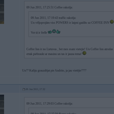
09 Jun 2011, 17:25:51 Coffee rakstīja:
09 Jun 2011, 17:19:43 traffic rakstīja:
Un vēljoprojām viss POWERS ir laipni gaidīts uz COFFEE INN
Vot tā ir štelle
Coffee Inn ir no Lietuvas , bet mes esam vietejie! Un Coffee Inn atroda
ertak piebraukt ar masinu un tas ir jauna tema!
Un?? Kafiju grauzdējat pie Andrito, ja jau vietējie????
09. Jun 2011, 17:32
09 Jun 2011, 17:29:03 Coffee rakstīja: