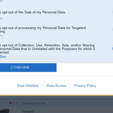
In
Un vēljoprojām viss POWERS ir laipni gaidīts uz COFFEE INN
Vot tā ir štelle
o opt-out of the Sale of my Personal Data.
0
In
to opt-out of processing my Personal Data for Targeted
COFFEE INN Ir Lietuvas un Latvijas kopbrodukts
Un ir 3is 
ing.
In
Kaļķu
Audēju
o opt-out of Collection, Use, Retention, Sale, and/or Sharing
Tērbatas iela
ersonal Data that Is Unrelated with the Purposes for which it
lected.
Out
un drīz būs vēl divas točkas
Coffee Inn ir no Lietuvas , bet mes esam vietejie! Un Coffee Inn atroda
CONFIRM
ertak piebraukt ar masinu un tas ir jauna tema!
[ Šo ziņu laboja traffic, 09 Jun 2011, 17:40:18 ]
Data Deletion
Data Access
Privacy Policy
09. Jun 2011, 17:38
Vilotjums.