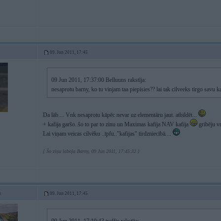
09. Jun 2011, 17:45
09 Jun 2011, 17:37:00 Belluuns rakstīja:
nesaprotu barny, ko tu vinjam taa piepisies?? lai tak cilveeks tirgo savu 
Da lāb.... Vnk nesaprotu kāpēc nevar uz elementāru jaut. atbildēt...
+ kafija garšo..šo to par to zinu un Maximas kafija NAV kafija
gribēju vn
Lai viņam veicas cilvēku ..tpfu.."kafijas" tirdzniecībā....
[ Šo ziņu laboja Barny, 09 Jun 2011, 17:45:32 ]
s
09. Jun 2011, 17:45