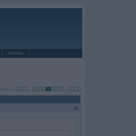
Reklāma
a 5 no 17 •
|«
«
...
3
4
5
6
7
...
»
»|
#81