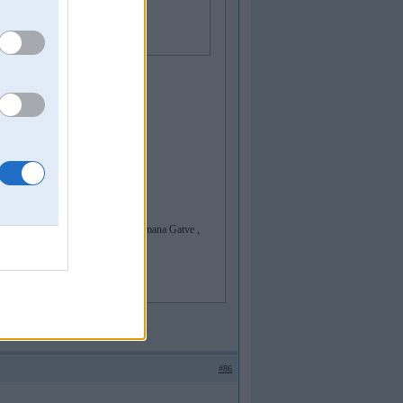
bāri tagad
s Vecriga , bet Glamour Coffee - Ulmana Gatve ,
#86