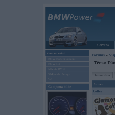
Galvenā
Ziņas un raksti
Forums
»
Vis
BMW modeļu jaunumi
Tēma: Dāma
BMW testi
Mēneša BMW
Sērijveida tūnings
Jauna tēma
Vel...
Autors
Gadījuma bilde
Coffee