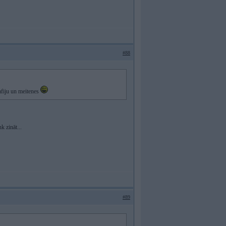
#88
kafiju un meitenes
k zināt...
#89