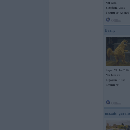
No:
Rīga
Ziņojumi:
2856
Braucu ar:
Ar muti
Offline
Barny
Kopš:
19. Jan 2007
No:
Jūrmala
Ziņojumi:
1338
Braucu ar:
Offline
mazais_garais