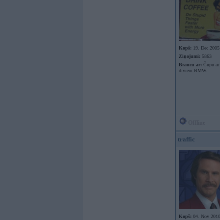
Kopš:
19. Dec 2005
Ziņojumi:
5863
Braucu ar:
Čupu ar 
diviem BMW.
Offline
traffic
Kopš:
04. Nov 201