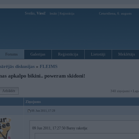
Sveiks,
Viesi!
|
Ceturtdiena, 6. augusts
Ienākt
Reģistrācija
Forums
Galerijas
Reģistrācija
Lietotāji
Meklētājs
pārējās diskusijas
»
FLEIMS
s apkalpo bikini.. poweram skidoni!
Atbildēt
340 ziņojumi • Lap
Ziņojums
09. Jun 2011, 17:29
09 Jun 2011, 17:27:50 Barny rakstīja: