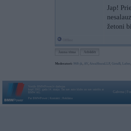
Jap! Pri
nesalauz
žetoni b
Offline
Jauna tēma
Atbildēt
Moderatori:
968-jk
,
AV
,
AiwaShuraLLP
,
GirtzB
,
Lafter
Vortāls BMWPower.lv darbojas
kopš 2002. gada 14. maija. Tas nav auto klubs un nav saistīts ar
Galvena
|
Fo
BMW AG.
Par BMWPower
|
Kontakti
|
Reklāma