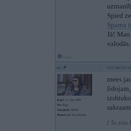
uzmanī
Spied z
Spama t
Jā! Man 
valodās.
Offline
mc
23. May 2011, 19
mees jau
lidojam,
izshtuko
Kopš:
11. Apr 2009
No:
Rīga
sakraame
Ziņojumi:
48018
Braucu ar:
lēnu žurciņu
[ Šo ziņu