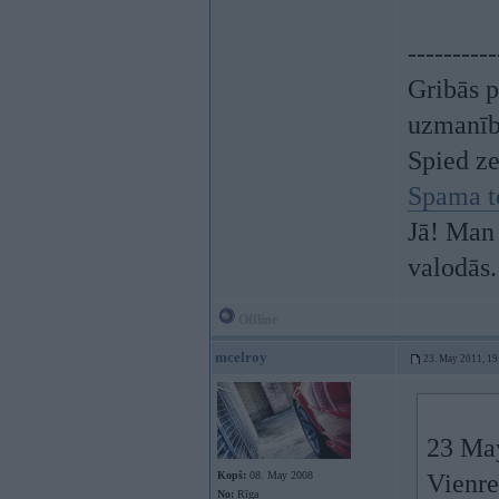
----------
Gribās p
uzmanī
Spied z
Spama t
Jā! Man 
valodās.
Offline
mcelroy
23. May 2011, 19
23 May
Kopš:
08. May 2008
Vienre
No:
Rīga