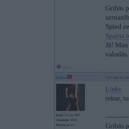
Gribās p
uzmanī
Spied z
Spama t
Jā! Man 
valodās.
Offline
Lafter
23. May 2011, 19
Links
rekur, t
----------
Kopš:
23. Sep 2007
Ziņojumi:
28686
Gribās p
Braucu ar:
wv