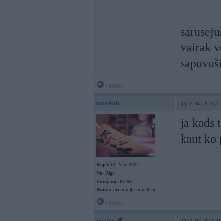
saruseju
vairak v
sapuvuši
Offline
mareksb
22. May 2011, 17
ja kads t
kaut ko
Kopš:
10. May 2007
No:
Rīga
Ziņojumi:
15296
Braucu ar:
ar itaļu mini ferari
Offline
exciter
22. May 2011, 21