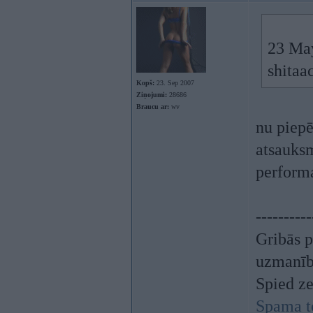
23 May
shitaa
Kopš:
23. Sep 2007
Ziņojumi:
28686
Braucu ar:
wv
nu piepē
atsauksme
performa
----------
Gribās p
uzmanī
Spied z
Spama t