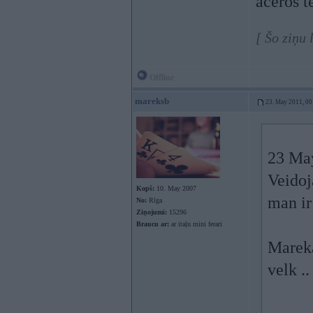
aceros t
[ Šo ziņu
Offline
mareksb
23. May 2011, 00
23 May
Veidoj
Kopš:
10. May 2007
man ir
No:
Rīga
Ziņojumi:
15296
Braucu ar:
ar itaļu mini ferari
Mareka
velk .