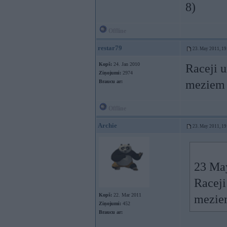
8)
Offline
restar79
23. May 2011, 19
Kopš:
24. Jan 2010
Raceji u
Ziņojumi:
2974
mezie
Braucu ar:
Offline
Archie
23. May 2011, 19
23 May
Raceji
Kopš:
22. Mar 2011
mezi
Ziņojumi:
452
Braucu ar: