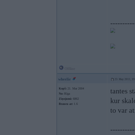
----------
Offline
wheelie
23. May 2011, 19
Kopš:
21. Mar 2004
tantes s
No:
Rīga
kur skal
Ziņojumi:
6862
Braucu ar:
1.6
to var a
----------