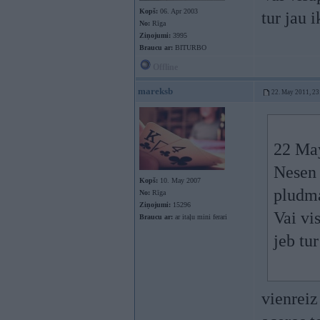
Kopš:
06. Apr 2003
tur jau 
No:
Rīga
Ziņojumi:
3995
Braucu ar:
BITURBO
Offline
mareksb
22. May 2011, 23
22 May
Nesen 
Kopš:
10. May 2007
pludma
No:
Rīga
Ziņojumi:
15296
Vai vi
Braucu ar:
ar itaļu mini ferari
jeb tu
vienreiz