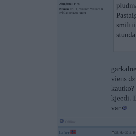
pludma
Ziņojumi:
4478
Braucu ar:
FQ Wrumm Wrumm &
///M ar norautu jumtu
Pastai
smilti
stunda
garkalne
viens dz
kautko? 
kjeedi. 
var
Offline
Lafter
23. May 2011, 19