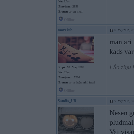
No:
Rīga
Ziņojumi:
2856
Braucu ar:
Ar muti
Offline
mareksb
22. May 2011, 22
man ari
kads var
[ Šo ziņu
Kopš:
10. May 2007
No:
Rīga
Ziņojumi:
15296
Braucu ar:
ar itaļu mini ferari
Offline
Sandis_UR
22. May 2011, 23
Nesen gr
pludmali
Vai visa