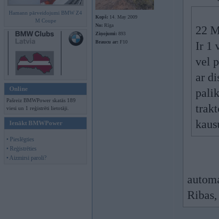
Hamann pārveidojumi BMW Z4
Kopš:
14. May 2009
M Coupe
No:
Rīga
22 M
Ziņojumi:
893
Braucu ar:
F10
Ir 1 
vel p
ar d
Online
pali
Pašreiz BMWPower skatās 189
trakt
viesi un 1 reģistrēti lietotāji.
kausu
Ienākt BMWPower
• Pieslēgties
• Reģistrēties
• Aizmirsi paroli?
automa
Ribas,