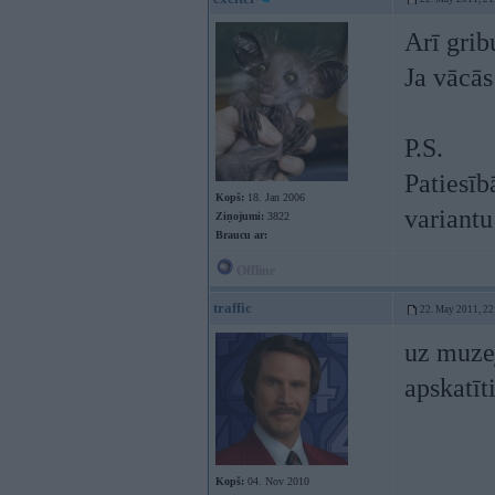
Arī grib
Ja vācās 
P.S.
Patiesīb
Kopš:
18. Jan 2006
variant
Ziņojumi:
3822
Braucu ar:
Offline
traffic
22. May 2011, 22
uz muzej
apskatīt
Kopš:
04. Nov 2010