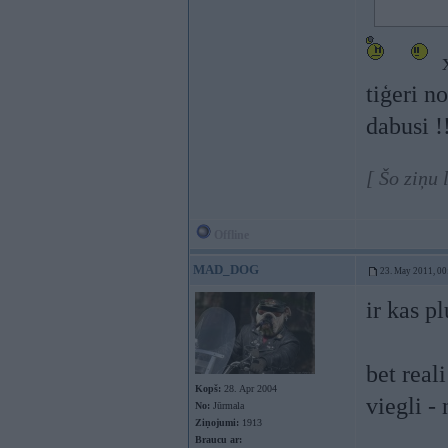
x
tiģeri n
dabusi !
[ Šo ziņu
Offline
MAD_DOG
23. May 2011, 00
ir kas p
bet real
Kopš:
28. Apr 2004
viegli -
No:
Jūrmala
Ziņojumi:
1913
Braucu ar: