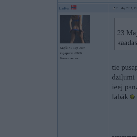
Lafter
23. May 2011, 19
23 May
kaadas
Kopš:
23. Sep 2007
Ziņojumi:
28686
Braucu ar:
wv
tie pusa
dziļumi 
ieej pan
labāk
----------