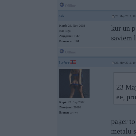
Offline
osk
23. May 2011, 18
Kopš:
29. Nov 2002
kur un p
No:
Rīga
saviem l
Ziņojumi:
1342
Braucu ar:
E61
Offline
Lafter
23. May 2011, 19
23 May
ee, pr
Kopš:
23. Sep 2007
Ziņojumi:
28686
Braucu ar:
wv
paķer to
metalu s