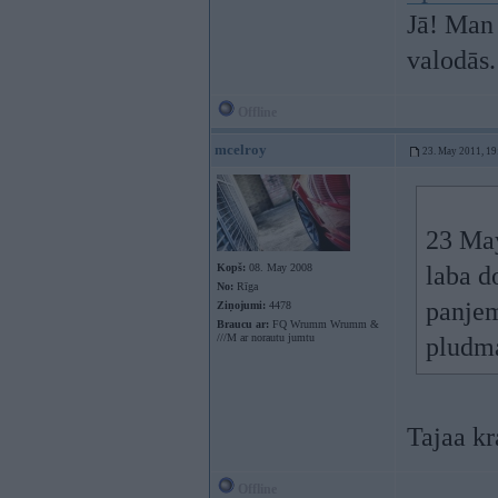
Jā! Man 
valodās.
Offline
mcelroy
23. May 2011, 19
23 May
Kopš:
08. May 2008
laba d
No:
Rīga
panjem
Ziņojumi:
4478
Braucu ar:
FQ Wrumm Wrumm &
///M ar norautu jumtu
pludm
Tajaa kr
Offline