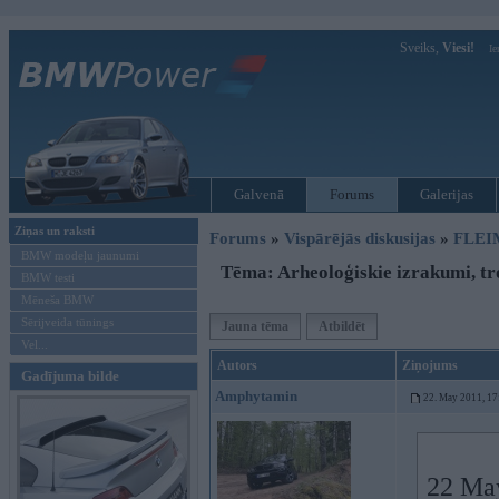
Sveiks,
Viesi!
Ie
Galvenā
Forums
Galerijas
Ziņas un raksti
Forums
»
Vispārējās diskusijas
»
FLEI
BMW modeļu jaunumi
Tēma: Arheoloģiskie izrakumi, tro
BMW testi
Mēneša BMW
Sērijveida tūnings
Jauna tēma
Atbildēt
Vel...
Autors
Ziņojums
Gadījuma bilde
Amphytamin
22. May 2011, 17
22 May