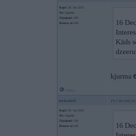
Kopš:
28. Jun 2015
No:
Sigulda
Ziņojumi:
130
16 Dec
Braucu ar:
e61
Interes
Kāds s
dzeer
kjurma
Offline
mrkashell
17. Dec 2016, 10:
Kopš:
28. Jun 2015
No:
Sigulda
Ziņojumi:
130
16 Dec
Braucu ar:
e61
Interes