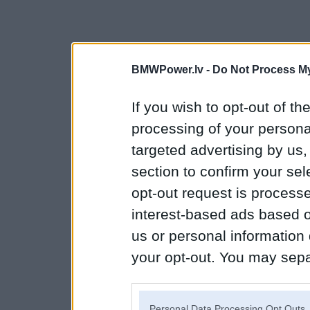
BMWPower.lv -
Do Not Process My
If you wish to opt-out of the
processing of your personal
targeted advertising by us
section to confirm your sel
opt-out request is proces
interest-based ads based o
us or personal information d
your opt-out. You may separ
disclosure of your personal
IAB’s list of downstream pa
Personal Data Processing Opt Outs