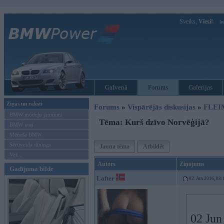
Sveiks,
Viesi!
Ie
Galvenā
Forums
Galerijas
Ziņas un raksti
Forums
»
Vispārējās diskusijas
»
FLEI
BMW modeļu jaunumi
Tēma: Kurš dzīvo Norvēģijā?
BMW testi
Mēneša BMW
Sērijveida tūnings
Jauna tēma
Atbildēt
Vel...
Autors
Ziņojums
Gadījuma bilde
Lafter
02. Jun 2016, 08:
02 Jun