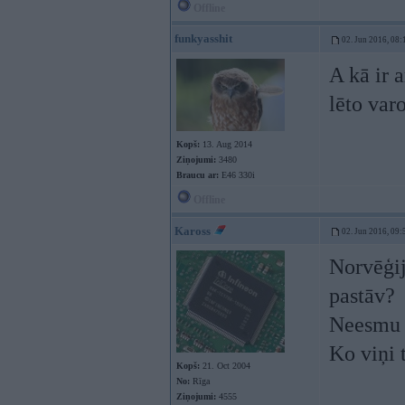
Offline
funkyasshit
02. Jun 2016, 08:
A kā ir 
lēto varo
Kopš:
13. Aug 2014
Ziņojumi:
3480
Braucu ar:
E46 330i
Offline
Kaross
02. Jun 2016, 09:
Norvēģij
pastāv?
Neesmu n
Ko viņi 
Kopš:
21. Oct 2004
No:
Rīga
Ziņojumi:
4555