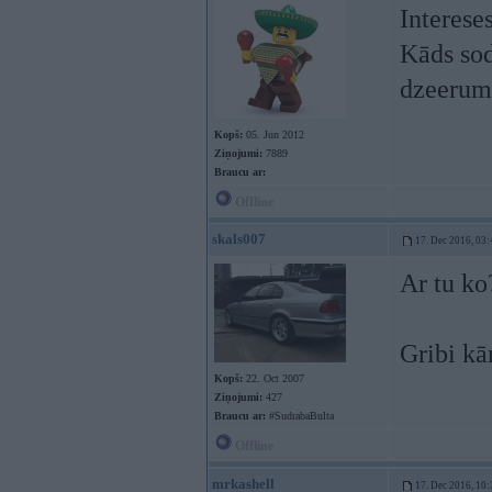
Interese
Kāds sod
dzeeru
Kopš:
05. Jun 2012
Ziņojumi:
7889
Braucu ar:
Offline
skals007
17. Dec 2016, 03:
Ar tu ko
Gribi kār
Kopš:
22. Oct 2007
Ziņojumi:
427
Braucu ar:
#SudrabaBulta
Offline
mrkashell
17. Dec 2016, 10: