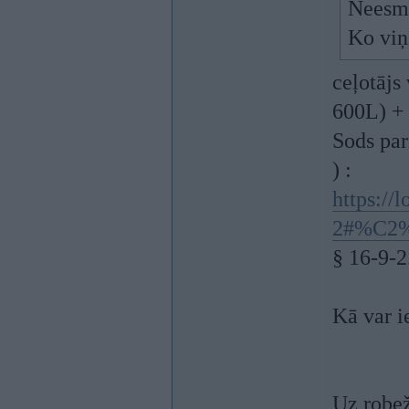
Neesmu
Ko viņ
ceļotājs
600L) + 
Sods par
) :
https://
2#%C2%
§ 16-9-2
Kā var ie
Uz robež