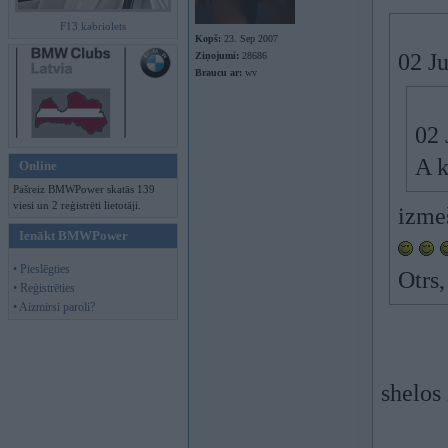
F13 kabriolets
Kopš:
23. Sep 2007
02 J
Ziņojumi:
28686
Braucu ar:
wv
02 
A k
Online
Pašreiz BMWPower skatās 139
viesi un 2 reģistrēti lietotāji.
izmeš
Ienākt BMWPower
• Pieslēgties
Otrs,
• Reģistrēties
• Aizmirsi paroli?
shelos 