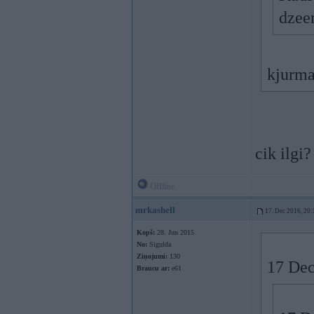
dze
kjurm
cik ilgi
Offline
mrkashell
17. Dec 2016, 20:
Kopš:
28. Jun 2015
No:
Sigulda
Ziņojumi:
130
17 Dec
Braucu ar:
e61