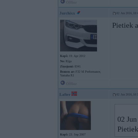
Offline
Jurchixx
02. Jun 2016, 10:
Pietiek
Kopš:
19. Apr 2012
No:
Rīga
Ziņojumi:
8341
Braucu ar:
F32 M Performance,
Yamaha R1
Offline
Lafter
02. Jun 2016, 10:
02 Jun
Pietie
Kopš:
23. Sep 2007