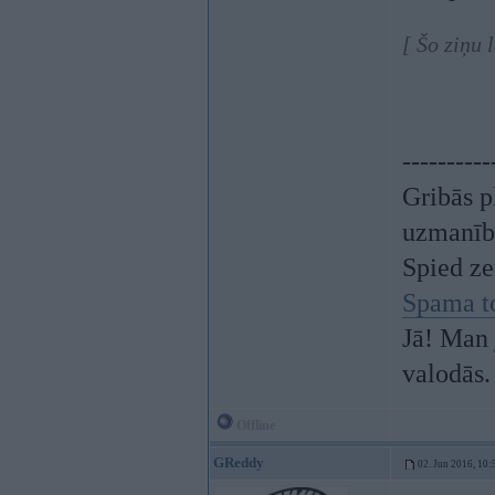
[ Šo ziņu 
----------
Gribās p
uzmanīb
Spied z
Spama t
Jā! Man 
valodās.
Offline
GReddy
02. Jun 2016, 10: