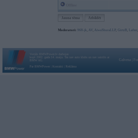
Offline
Jauna tēma
Atbildēt
Moderatori:
968-jk
,
AV
,
AiwaShuraLLP
,
GirtzB
,
Lafter
Vortāls BMWPower.lv darbojas
kopš 2002. gada 14. maija. Tas nav auto klubs un nav saistīts ar
Galvena
|
Fo
BMW AG.
Par BMWPower
|
Kontakti
|
Reklāma