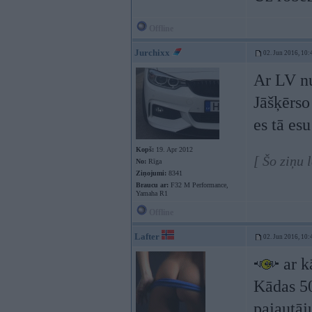
Offline
Jurchixx
02. Jun 2016, 10:
Ar LV n
Jāšķērso
es tā es
Kopš:
19. Apr 2012
[ Šo ziņu 
No:
Rīga
Ziņojumi:
8341
Braucu ar:
F32 M Performance,
Yamaha R1
Offline
Lafter
02. Jun 2016, 10:
ar k
Kādas 50
pajautāj