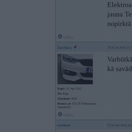
Elektroa
jauna Te
nopirktā
Offline
Jurchixx
26. Jul 2016, 21:
Varbūtkā
kā savā
Kopš:
19. Apr 2012
No:
Rīga
Ziņojumi:
8341
Braucu ar:
F32 M Performance,
Yamaha R1
Offline
wanksta
16. Dec 2016, 20: