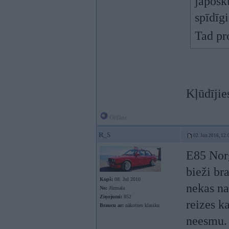
japosk
spīdīg
Tad pr
Kļūdījie
Offline
R_S
02. Jun 2016, 12:
E85 Norg
bieži br
Kopš:
08. Jul 2010
nekas nav
No:
Jūrmala
Ziņojumi:
852
reizes k
Braucu ar:
nākotnes klasiku
neesmu.