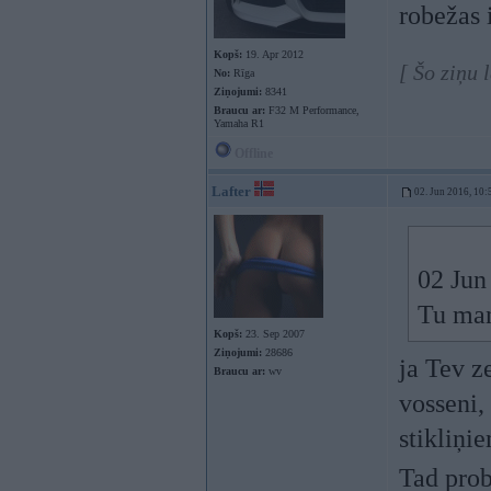
robežas 
Kopš:
19. Apr 2012
[ Šo ziņu 
No:
Rīga
Ziņojumi:
8341
Braucu ar:
F32 M Performance,
Yamaha R1
Offline
Lafter
02. Jun 2016, 10:
02 Jun
Tu man
Kopš:
23. Sep 2007
Ziņojumi:
28686
ja Tev z
Braucu ar:
wv
vosseni,
stikliņi
Tad pro