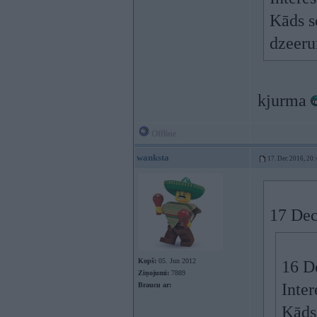
Kāds s
dzeer
kjurma
Offline
wanksta
17. Dec 2016, 20:
17 Dec
Kopš:
05. Jun 2012
16 D
Ziņojumi:
7889
Inter
Braucu ar:
Kāds 