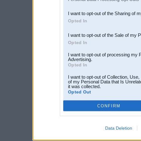
also be disclosed by us to 
I want to opt-out of the Sharing of 
Downstream Participants
th
Opted In
third parties.
I want to opt-out of the Sale of my 
Opted In
I want to opt-out of processing my 
Advertising.
Opted In
I want to opt-out of Collection, Use
of my Personal Data that Is Unrelat
it was collected.
Opted Out
CONFIRM
Data Deletion