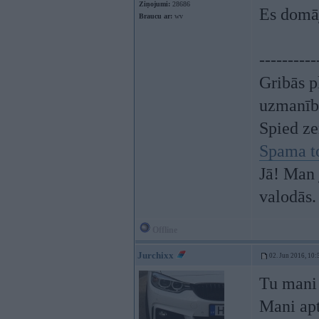
Ziņojumi:
28686
Es domāj
Braucu ar:
wv
----------
Gribās p
uzmanīb
Spied z
Spama t
Jā! Man 
valodās.
Offline
Jurchixx
02. Jun 2016, 10:
Tu mani
Mani apt