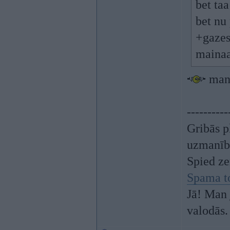
bet taa
bet nu 
+gazes
maina
man 
----------
Gribās p
uzmanīb
Spied z
Spama t
Jā! Man 
valodās.