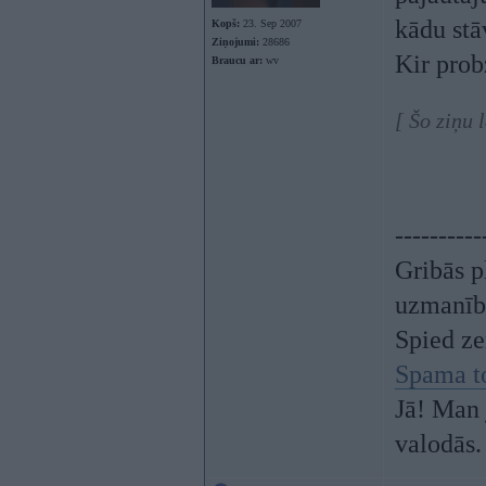
kādu st
Kopš:
23. Sep 2007
Ziņojumi:
28686
Kir prob
Braucu ar:
wv
[ Šo ziņu 
----------
Gribās p
uzmanīb
Spied z
Spama t
Jā! Man 
valodās.