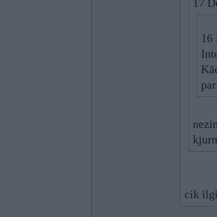
17 D
16 
Int
Kād
pa
nezin
kjur
cik ilg