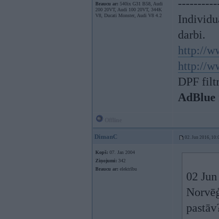
----------
Braucu ar:
540ix G31 B58, Audi
200 20VT, Audi 100 20VT, 344K
V8, Ducati Monster, Audi V8 4.2
Individu
darbi.
http://w
http://w
DPF filt
AdBlue 
Offline
DimanC
02. Jun 2016, 10:
Kopš:
07. Jan 2004
Ziņojumi:
342
Braucu ar:
elektrību
02 Jun
Norvēģ
pastāv