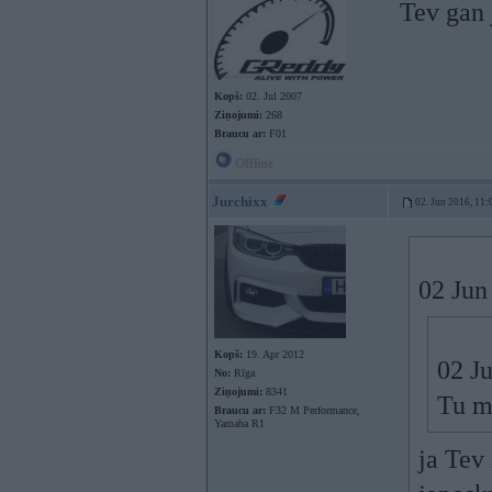
Tev gan 
Kopš:
02. Jul 2007
Ziņojumi:
268
Braucu ar:
F01
Offline
Jurchixx
02. Jun 2016, 11:
02 Jun
Kopš:
19. Apr 2012
02 J
No:
Rīga
Ziņojumi:
8341
Tu m
Braucu ar:
F32 M Performance,
Yamaha R1
ja Tev