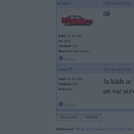
kvatra
01. Jul 2021, 10:25
Kopš:
16. Jan 2003
No:
Cēsis
Ziņojumi:
1187
Braucu ar:
Audi Quattro
Offline
restar79
24. Apr 2022, 10:38
Kopš:
24. Jan 2010
Ja kāds ar
Ziņojumi:
2974
un var aiz
Braucu ar:
Offline
Jauna tēma
Atbildēt
Moderatori:
968-jk
,
AV
,
AiwaShuraLLP
,
GirtzB
,
Lafter