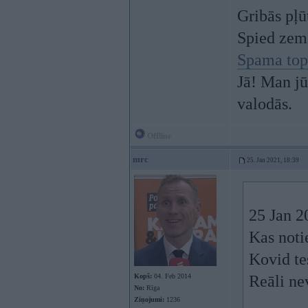
Gribās pļū
Spied zem
Spama top
Jā! Man jū
valodās.
Offline
mrc
25. Jan 2021, 18:39
25 Jan 2
Kas noti
Kovid te
Kopš:
04. Feb 2014
Reāli nev
No:
Rīga
Ziņojumi:
1236