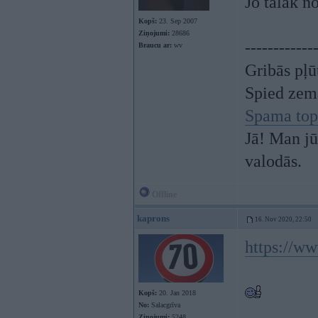
Jo tālāk n
Kopš:
23. Sep 2007
Ziņojumi:
28686
------------
Braucu ar:
wv
Gribās pļū
Spied zem
Spama top
Jā! Man jū
valodās.
Offline
kaprons
16. Nov 2020, 22:50
https://w
Kopš:
20. Jan 2018
No:
Salacgrīva
Ziņojumi:
5248