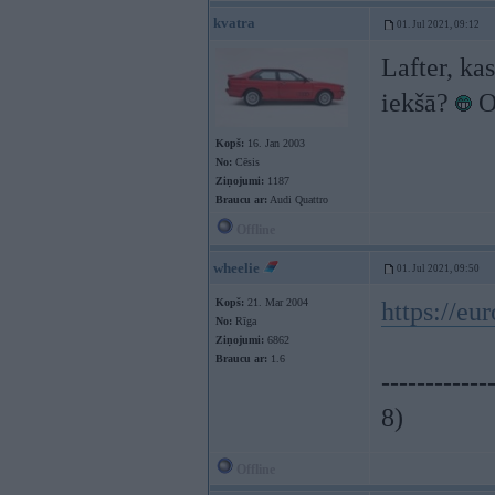
kvatra
01. Jul 2021, 09:12
Lafter, ka
iekšā?
Of
Kopš:
16. Jan 2003
No:
Cēsis
Ziņojumi:
1187
Braucu ar:
Audi Quattro
Offline
wheelie
01. Jul 2021, 09:50
Kopš:
21. Mar 2004
https://eu
No:
Rīga
Ziņojumi:
6862
Braucu ar:
1.6
------------
8)
Offline