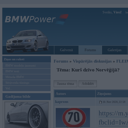
Sveiks,
Viesi!
Ie
Galvenā
Forums
Galerijas
Ziņas un raksti
Forums
»
Vispārējās diskusijas
»
FLEI
BMW modeļu jaunumi
Tēma: Kurš dzīvo Norvēģijā?
BMW testi
Mēneša BMW
Sērijveida tūnings
Jauna tēma
Atbildēt
Vel...
Autors
Ziņojums
Gadījuma bilde
kaprons
10. Nov 2020, 22:59
https://m
fbclid=Iw