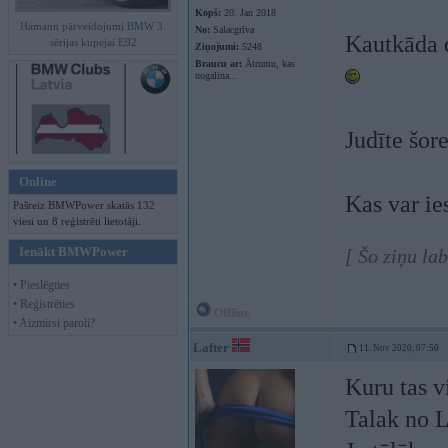
Kopš:
20. Jan 2018
Hamann pārveidojumi BMW 3.
No:
Salacgrīva
Kautkāda d
sērijas kupejai E92
Ziņojumi:
5248
Braucu ar:
Ātrumu, kas
nogalina...
Judīte šor
Online
Kas var ie
Pašreiz BMWPower skatās 132
viesi un 8 reģistrēti lietotāji.
Ienākt BMWPower
[ Šo ziņu la
• Pieslēgties
• Reģistrēties
Offline
• Aizmirsi paroli?
Lafter
11. Nov 2020, 07:50
Kuru tas v
Talak no L