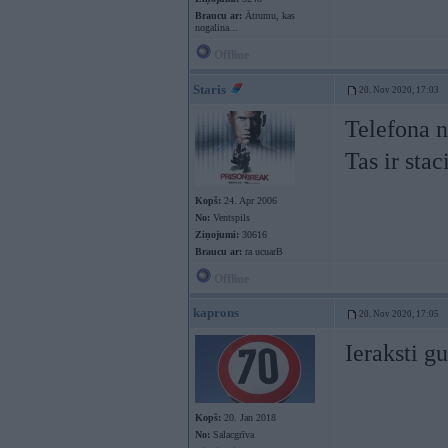
Braucu ar:
Ātrumu, kas
nogalina...
Offline
Staris
20. Nov 2020, 17:03
Telefona 
Tas ir sta
Kopš:
24. Apr 2006
No:
Ventspils
Ziņojumi:
30616
Braucu ar:
ra ucuarB
Offline
kaprons
20. Nov 2020, 17:05
Ieraksti g
Kopš:
20. Jan 2018
No:
Salacgrīva