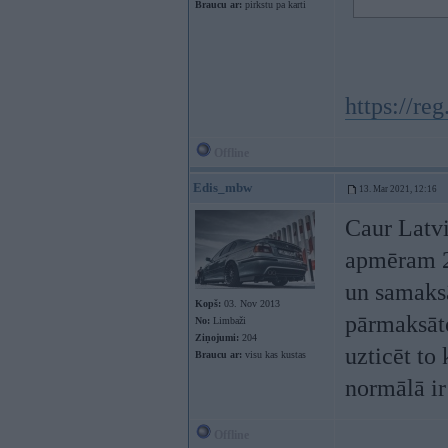
Braucu ar:
pirkstu pa karti
https://re
Offline
Edis_mbw
13. Mar 2021, 12:16
Caur Latvi
apmēram 2
un samaksā
Kopš:
03. Nov 2013
pārmaksāto
No:
Limbaži
Ziņojumi:
204
uzticēt to
Braucu ar:
visu kas kustas
normālā ir
Offline