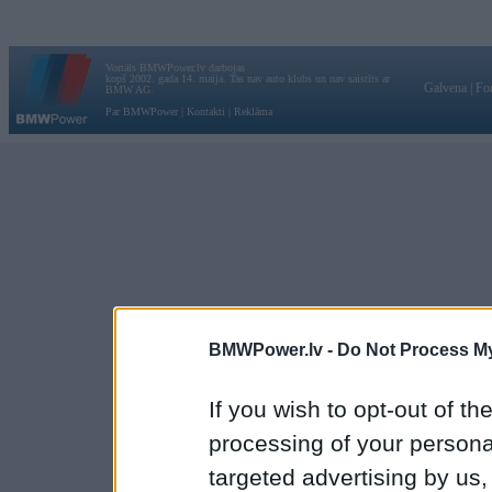
Vortāls BMWPower.lv darbojas
kopš 2002. gada 14. maija. Tas nav auto klubs un nav saistīts ar
Galvena
|
Fo
BMW AG.
Par BMWPower
|
Kontakti
|
Reklāma
BMWPower.lv -
Do Not Process My
If you wish to opt-out of the
processing of your personal
targeted advertising by us