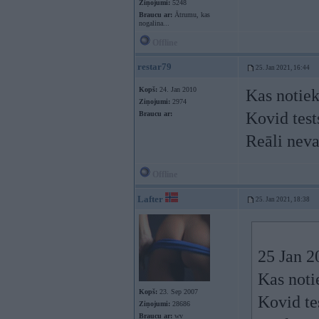
Ziņojumi:
5248
Braucu ar:
Ātrumu, kas
nogalina...
Offline
restar79
25. Jan 2021, 16:44
Kopš:
24. Jan 2010
Kas notie
Ziņojumi:
2974
Kovid test
Braucu ar:
Reāli nevar
Offline
Lafter
25. Jan 2021, 18:38
25 Jan 2
Kas noti
Kopš:
23. Sep 2007
Kovid te
Ziņojumi:
28686
Braucu ar:
wv