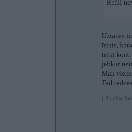
Reāli nev
Uztaisīs t
īstais, kar
teikt kont
jebkur nei
Man viens 
Tad redzes
[ Šo ziņu la
------------