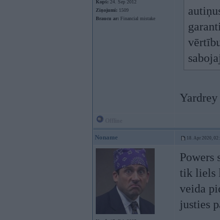
Kopš:
24. Sep 2012
autiņu
Ziņojumi:
1509
Braucu ar:
Financial mistake
garant
vērtīb
sabojaj
Yardrey 
Offline
Noname
18. Apr 2020, 02
Powers s
tik liel
veida pi
justies 