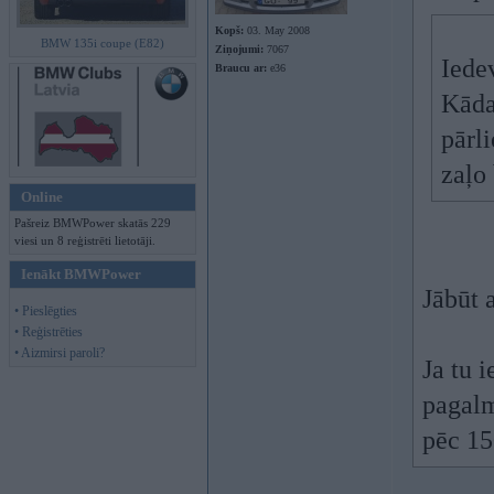
Kopš:
03. May 2008
BMW 135i coupe (E82)
Ziņojumi:
7067
Iede
Braucu ar:
e36
Kāda
pārl
zaļo 
Online
Pašreiz BMWPower skatās 229
viesi un 8 reģistrēti lietotāji.
Ienākt BMWPower
Jābūt 
• Pieslēgties
• Reģistrēties
• Aizmirsi paroli?
Ja tu 
pagalm
pēc 1