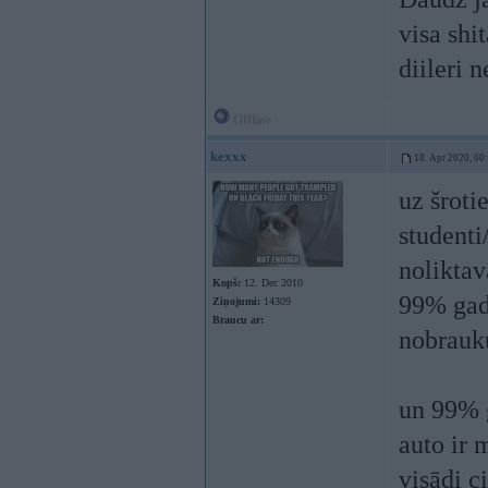
visa shi
diileri 
Offline
kexxx
18. Apr 2020, 00
uz šroti
studenti
noliktav
Kopš:
12. Dec 2010
99% gad
Ziņojumi:
14309
Braucu ar:
nobrauku
un 99% g
auto ir 
visādi c