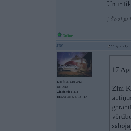
Un ir ti
[ Šo ziņu
Online
JDS
17. Apr 2020, 23
17 Apr
Kopš:
18. Mar 2012
Zini K
No:
Rīga
Ziņojumi:
11114
autiņu
Braucu ar:
3, 5, TS, YP
garant
vērtīb
sabojaj