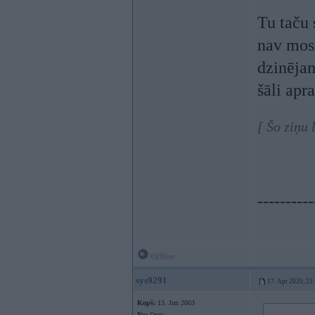
Tu taču s
nav mosk
dzinēja
šāli apr
[ Šo ziņu
----------
Offline
sys9291
17. Apr 2020, 23
Kopš:
13. Jun 2003
No:
Ogre