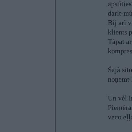
apstìtie
darìt-mù
Bij arì 
klients 
Tàpat ar
kompres
Śajà sit
noņemt k
Un vèl i
Piemèra
veco eļļ