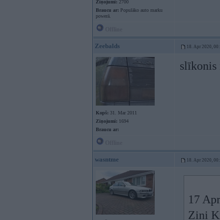
Ziņojumi:
2700
Braucu ar:
Populāko auto marku
powerā.
Offline
Zeebalds
18. Apr 2020, 00
slīkonis
Kopš:
31. Mar 2011
Ziņojumi:
1694
Braucu ar:
Offline
wasntme
18. Apr 2020, 00
17 Apr
Zini K