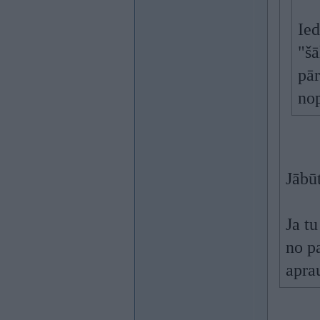
Ied
"š
pār
nop
Jābūt
Ja tu
no pa
apra