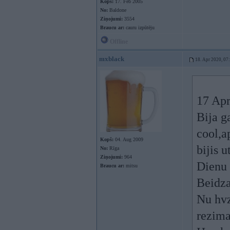
Kopš:
17. Feb 2005
No:
Baldone
Ziņojumi:
3554
Braucu ar:
cauru izpūtēju
Offline
mxblack
18. Apr 2020, 07
17 Apr
Bija g
cool,a
Kopš:
04. Aug 2009
bijis 
No:
Rīga
Ziņojumi:
964
Dienu 
Braucu ar:
mitsu
Beidza
Nu hvz
rezima