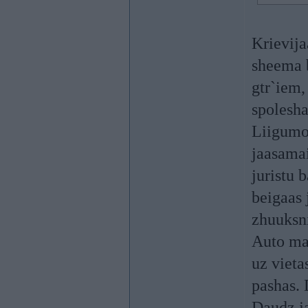
Krievija
sheema b
gtr`iem,
spolesha
Liigumos
jaasamai
juristu 
beigaas 
zhuuksn
Auto mar
uz vieta
pashas. 
Daudz j