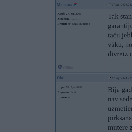
Montana
17. Apr 2020, 23
Kopš:
27. Jan 2008
Tak stan
Ziņojumi:
10741
garantij
Braucu ar:
Šahs un mats !
taču jeb
vāku, no
divreiz 
Offline
Oke
17. Apr 2020, 23
Kopš:
10. Apr 2020
Bija gad
Ziņojumi:
564
nav sede
Braucu ar:
uzmetien
pirksana
mutere 