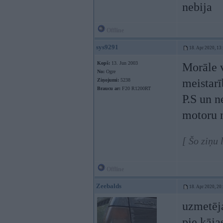
nebija
Offline
sys9291
18. Apr 2020, 13
Kopš:
13. Jun 2003
Morāle v
No:
Ogre
meistarī
Ziņojumi:
5238
Braucu ar:
F20 R1200RT
P.S un n
motoru n
[ Šo ziņu
Offline
Zeebalds
18. Apr 2020, 20
uzmetēja
pie kāja