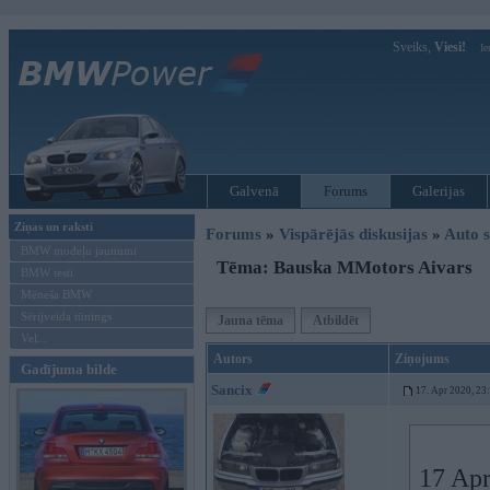
Sveiks,
Viesi!
Ie
Galvenā
Forums
Galerijas
Ziņas un raksti
Forums
»
Vispārējās diskusijas
»
Auto s
BMW modeļu jaunumi
Tēma: Bauska MMotors Aivars
BMW testi
Mēneša BMW
Sērijveida tūnings
Jauna tēma
Atbildēt
Vel...
Autors
Ziņojums
Gadījuma bilde
Sancix
17. Apr 2020, 23
17 Apr