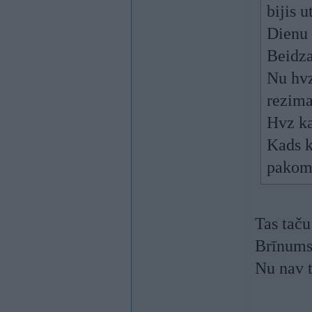
bijis 
Dienu 
Beidza
Nu hvz
rezima
Hvz ka
Kads k
pakome
Tas taču
Brīnums
Nu nav t