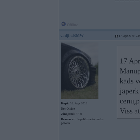
----------
Offline
vadjiksBMW
17. Apr 2020, 23
17 Apr
Manupr
kāds ve
jāpērk
cenu,p
Kopš:
16. Aug 2016
No:
Olaine
Viss a
Ziņojumi:
2700
Braucu ar:
Populāko auto marku
powerā.