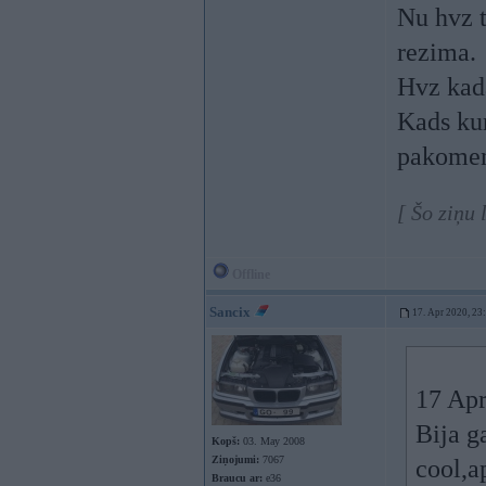
Nu hvz t
rezima.
Hvz kada
Kads kur
pakomen
[ Šo ziņu
Offline
Sancix
17. Apr 2020, 23
17 Apr
Bija g
Kopš:
03. May 2008
Ziņojumi:
7067
cool,a
Braucu ar:
e36