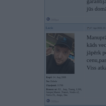
garantij
jūs domā
Offline
Locis
17. Apr 2020, 23
Manuprāt
kāds vecs
jāpērk p
cenu,par
Viss atk
Kopš:
14. Aug 2008
No:
Dobele
Ziņojumi:
11700
Braucu ar:
X5 , Jeep, Tuareg, L200,
Jumper,Master ,Transit, Stralis x2,
Volvo FL, Atego, Deu
Offline