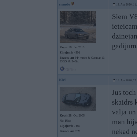
smudo
18. Apr 2020, 11
Siem V8 
ieteicam
dzinejam
gadijuma
Kopš:
18. Jan 2015
Ziņojumi:
4301
Braucu ar:
944 turbo & Cayman &
330iX & 540ix
Offline
KM
18. Apr 2020, 12
Jus toch
skaidrs 
valja un
Kopš:
28. Oct 2005
man bija
No:
Rīga
Ziņojumi:
7489
nekad ne
Braucu ar:
///M