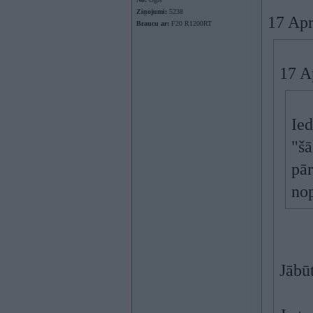
Ziņojumi:
5238
17 Apr
Braucu ar:
F20 R1200RT
17 A
Ied
"š
pār
nop
Jābūt