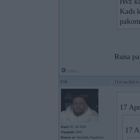
Hvz ka
Kads k
pakome
Runa pa
Offline
F50
18. Apr 2020, 11
17 Apr
Kopš:
02. Jul 2016
17 A
Ziņojumi:
3018
Braucu ar:
Nacionālo Populismu