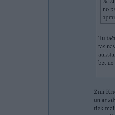
Ja tu
no pa
apra
Tu taču
tas na
aukst
bet ne
Zini Kri
un ar ad
tiek mai