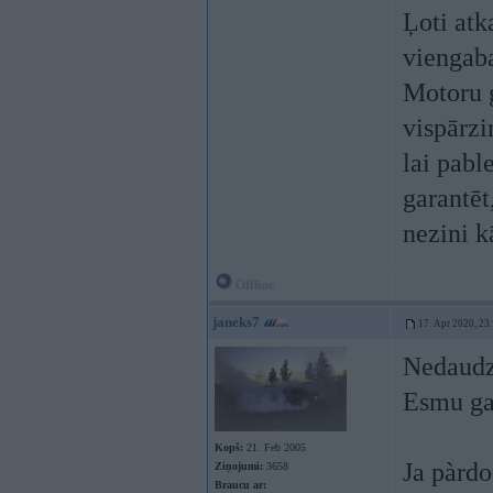
Ļoti atk
viengaba
Motoru g
vispārz
lai pabl
garantēt
nezini k
Offline
janeks7
17. Apr 2020, 23
Nedaudz
Esmu gan
Kopš:
21. Feb 2005
Ja pàrdo
Ziņojumi:
3658
Braucu ar: