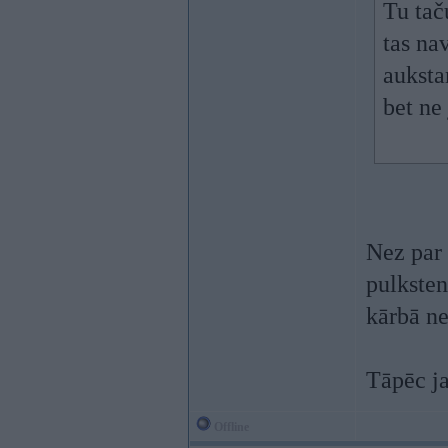
Tu taču
tas na
aukst
bet ne
Nez par 
pulksten
kārbā ne
Tāpēc ja
Offline