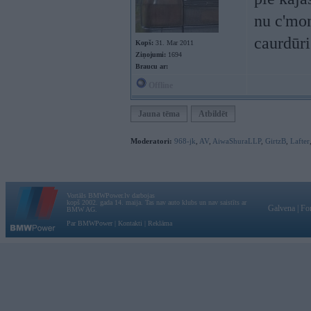
nu c'mon
caurdūri
Kopš:
31. Mar 2011
Ziņojumi:
1694
Braucu ar:
Offline
Jauna tēma
Atbildēt
Moderatori:
968-jk
,
AV
,
AiwaShuraLLP
,
GirtzB
,
Lafter
Vortāls BMWPower.lv darbojas
kopš 2002. gada 14. maija. Tas nav auto klubs un nav saistīts ar
Galvena
|
Fo
BMW AG.
Par BMWPower
|
Kontakti
|
Reklāma