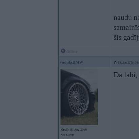
naudu no
samainīs
šis gadīj
Offline
vadjiksBMW
18. Apr 2020, 00
Da labi,
Kopš:
16. Aug 2016
No:
Olaine