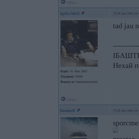
Offline
SpOrcMeN
18. Dec 2003, 10:
tad jau 
----------
ІБАШТЕ!
Нехай п
Kopš:
14. May 2002
Ziņojumi:
34090
Braucu ar:
banderautomobili
Offline
DoubleD
18. Dec 2003, 10:
sporcme