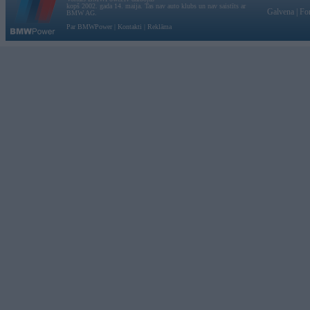
kopš 2002. gada 14. maija. Tas nav auto klubs un nav saistīts ar
Galvena
|
Fo
BMW AG.
Par BMWPower
|
Kontakti
|
Reklāma