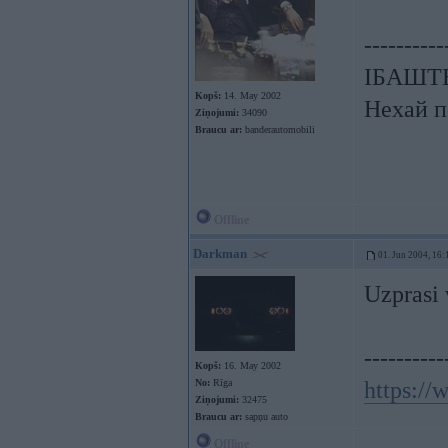
----------
ІБАШТЕ!
Kopš:
14. May 2002
Нехай п
Ziņojumi:
34090
Braucu ar:
banderautomobili
Offline
Darkman
01. Jun 2004, 16:
Uzprasi v
----------
Kopš:
16. May 2002
No:
Rīga
https:/
Ziņojumi:
32475
Braucu ar:
sapņu auto
Offline