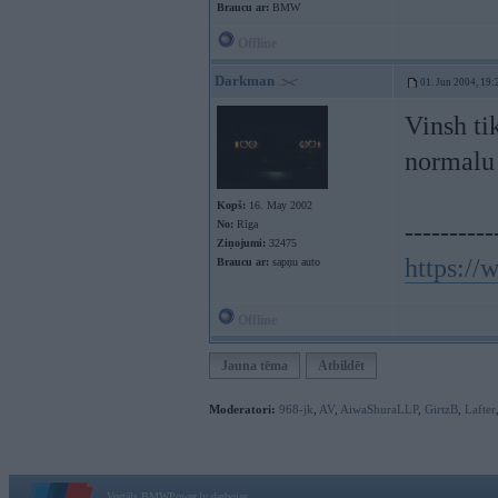
Braucu ar:
BMW
Offline
Darkman
01. Jun 2004, 19:
Vinsh ti
normal
Kopš:
16. May 2002
No:
Rīga
----------
Ziņojumi:
32475
https:/
Braucu ar:
sapņu auto
Offline
Jauna tēma
Atbildēt
Moderatori:
968-jk
,
AV
,
AiwaShuraLLP
,
GirtzB
,
Lafter
Vortāls BMWPower.lv darbojas