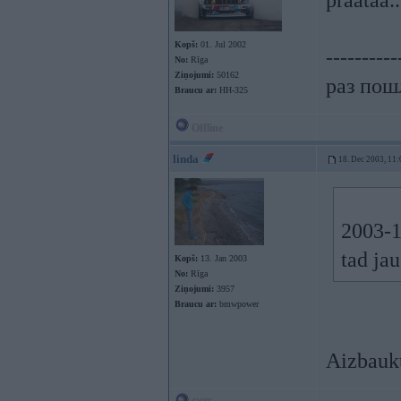
praataa..
Kopš:
01. Jul 2002
----------
No:
Rīga
Ziņojumi:
50162
раз пошл
Braucu ar:
HH-325
Offline
linda
18. Dec 2003, 11:
2003-1
tad ja
Kopš:
13. Jan 2003
No:
Rīga
Ziņojumi:
3957
Braucu ar:
bmwpower
Aizbauk