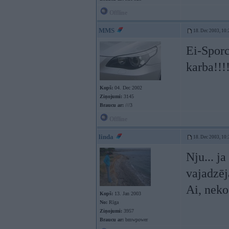
Offline
MMS
18. Dec 2003, 10:
Ei-Spor
karba!!!
Kopš:
04. Dec 2002
Ziņojumi:
3145
Braucu ar:
///3
Offline
linda
18. Dec 2003, 10:
Nju... ja
vajadzēj
Ai, nek
Kopš:
13. Jan 2003
No:
Rīga
Ziņojumi:
3957
Braucu ar:
bmwpower