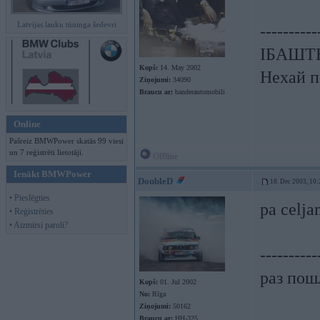
Latvijas lauku tūninga šedevri
----------
ІБАШТЕ!
Kopš:
14. May 2002
Нехай п
Ziņojumi:
34090
Braucu ar:
banderautomobili
Online
Pašreiz BMWPower skatās 99 viesi
un 7 reģistrēti lietotāji.
Offline
Ienākt BMWPower
DoubleD
18. Dec 2003, 10:
• Pieslēgties
pa celja
• Reģistrēties
• Aizmirsi paroli?
----------
раз пошл
Kopš:
01. Jul 2002
No:
Rīga
Ziņojumi:
50162
Braucu ar:
HH-325