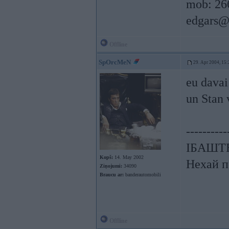
mob: 26
edgars@
Offline
SpOrcMeN
29. Apr 2004, 15:
eu davai
un Stan 
----------
ІБАШТЕ!
Kopš:
14. May 2002
Нехай п
Ziņojumi:
34090
Braucu ar:
banderautomobili
Offline