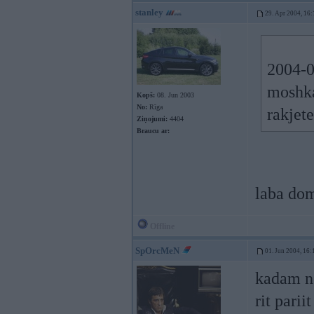
stanley
29. Apr 2004, 16:
2004-0
moshka
Kopš:
08. Jun 2003
No:
Rīga
rakjet
Ziņojumi:
4404
Braucu ar:
laba dom
Offline
SpOrcMeN
01. Jun 2004, 16:
kadam n
rit pariit