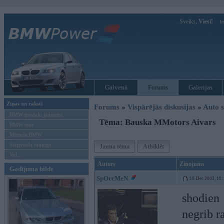
Sveiks,
Viesi!
Ie
Galvenā
Forums
Galerijas
Ziņas un raksti
Forums
»
Vispārējās diskusijas
»
Auto s
BMW modeļu jaunumi
Tēma: Bauska MMotors Aivars
BMW testi
Mēneša BMW
Sērijveida tūnings
Jauna tēma
Atbildēt
Vel...
Autors
Ziņojums
Gadījuma bilde
SpOrcMeN
18. Dec 2003, 10:
shodien 
negrib r