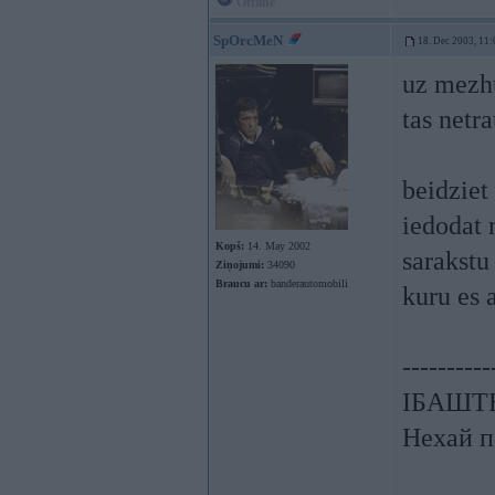
Offline
SpOrcMeN
18. Dec 2003, 11:
uz mez
tas netr
beidziet 
iedodat 
Kopš:
14. May 2002
sarakstu
Ziņojumi:
34090
Braucu ar:
banderautomobili
kuru es 
----------
ІБАШТЕ!
Нехай п