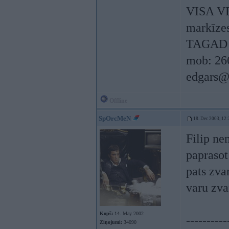
VISA V
markīzes,
TAGAD 
mob: 26
edgars@
Offline
SpOrcMeN
18. Dec 2003, 12:
Filip ne
paprasot
pats zva
varu zva
Kopš:
14. May 2002
----------
Ziņojumi:
34090