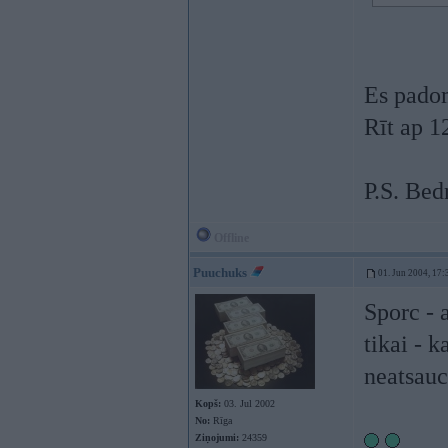
Es pado
Rīt ap 1
P.S. Bed
Offline
Puuchuks
01. Jun 2004, 17:
Sporc - a
tikai - 
neatsauc
Kopš:
03. Jul 2002
No:
Rīga
Ziņojumi:
24359