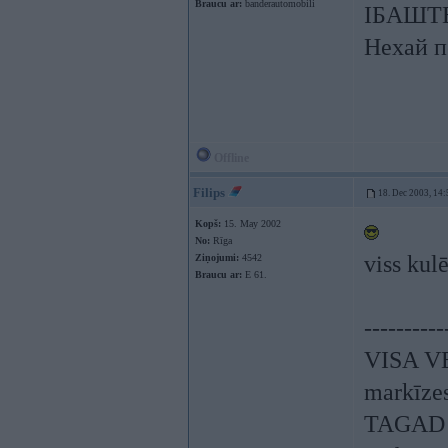
Braucu ar:
banderautomobili
ІБАШТЕ!
Нехай п
Offline
Filips
18. Dec 2003, 14:
Kopš:
15. May 2002
No:
Rīga
viss kul
Ziņojumi:
4542
Braucu ar:
E 61.
----------
VISA V
markīzes,
TAGAD 