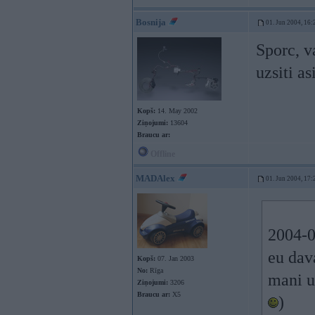
Bosnija
01. Jun 2004, 16:
Sporc, v
uzsiti as
Kopš:
14. May 2002
Ziņojumi:
13604
Braucu ar:
Offline
MADAlex
01. Jun 2004, 17:
2004-0
eu dav
Kopš:
07. Jan 2003
No:
Rīga
mani u
Ziņojumi:
3206
Braucu ar:
X5
)