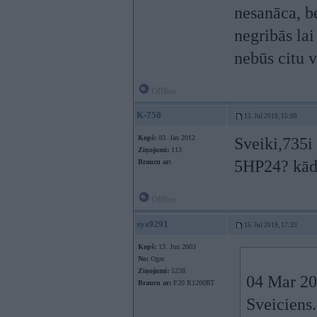
nesanāca, be
negribās lai
nebūs citu v
Offline
K-750
15. Jul 2019, 15:00
Kopš:
03. Jan 2012
Sveiki,735i
Ziņojumi:
113
5HP24? kād
Braucu ar:
Offline
sys9291
15. Jul 2019, 17:33
Kopš:
13. Jun 2003
No:
Ogre
Ziņojumi:
5238
04 Mar 20
Braucu ar:
F20 R1200RT
Sveiciens.