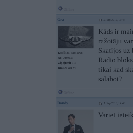
Offline
Gra
10. Sep 2019, 19:47
Kāds ir mai
ražotāju var
Skatījos uz 
Kopš:
25. Sep 2008
No:
Jūrmala
Radio bloks 
Ziņojumi:
918
tikai kad s
Braucu ar:
V8
salabot?
Offline
Dandy
11. Sep 2019, 14:46
Variet ietei