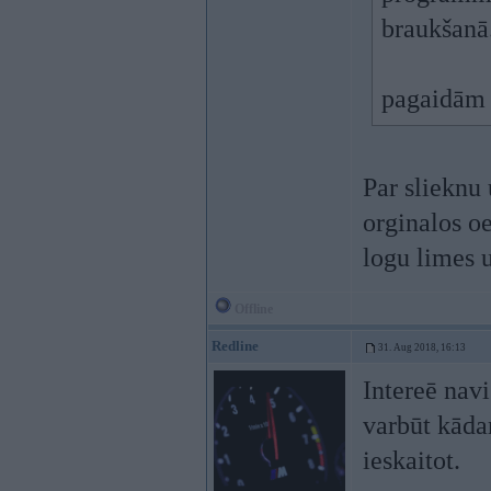
braukšanā
pagaidām 
Par slieknu 
orginalos oe
logu limes 
Offline
Redline
31. Aug 2018, 16:13
Intereē nav
varbūt kāda
ieskaitot.