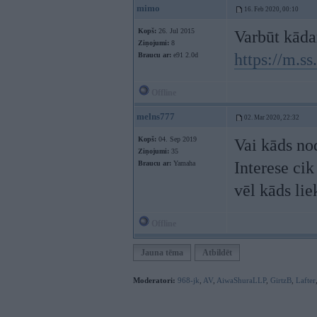
mimo
16. Feb 2020, 00:10
Kopš:
26. Jul 2015
Varbūt kāda
Ziņojumi:
8
https://m.s
Braucu ar:
e91 2.0d
Offline
melns777
02. Mar 2020, 22:32
Kopš:
04. Sep 2019
Vai kāds no
Ziņojumi:
35
Interese cik
Braucu ar:
Yamaha
vēl kāds lie
Offline
Jauna tēma
Atbildēt
Moderatori:
968-jk
,
AV
,
AiwaShuraLLP
,
GirtzB
,
Lafter