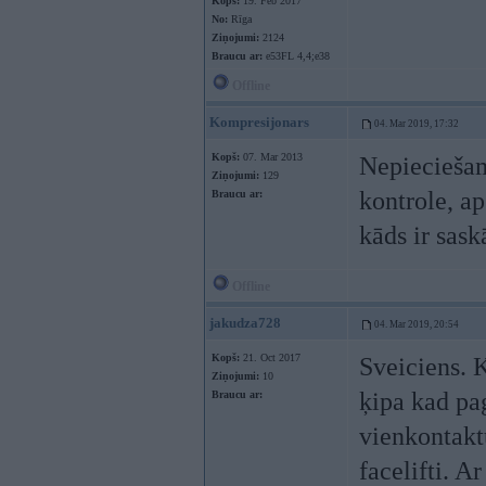
Kopš:
19. Feb 2017
No:
Rīga
Ziņojumi:
2124
Braucu ar:
e53FL 4,4;e38
Offline
Kompresijonars
04. Mar 2019, 17:32
Kopš:
07. Mar 2013
Nepieciešam
Ziņojumi:
129
kontrole, a
Braucu ar:
kāds ir sask
Offline
jakudza728
04. Mar 2019, 20:54
Kopš:
21. Oct 2017
Sveiciens. 
Ziņojumi:
10
ķipa kad pa
Braucu ar:
vienkontaktu
facelifti. 