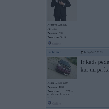
Kopš:
03. Apr 2013
No:
Rīga
Ziņojumi:
458
Braucu ar:
Piecīti
Offline
Turbomen
14. Sep 2019, 09:29
Ir kads pede
kur un pa 
Kopš:
15. Sep 2009
Ziņojumi:
1063
Braucu ar:
,... ..KTM un
ar,lielu smaidu uz sejas , ,, ,
,.,, ,..
Offline