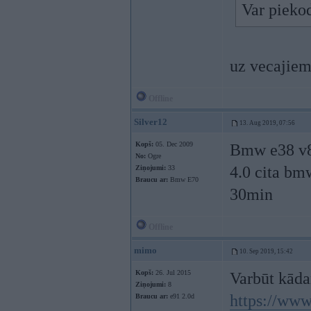
Var piekod
uz vecajiem
Offline
Silver12
13. Aug 2019, 07:56
Kopš:
05. Dec 2009
Bmw e38 v8 
No:
Ogre
4.0 cita bmw
Ziņojumi:
33
Braucu ar:
Bmw E70
30min
Offline
mimo
10. Sep 2019, 15:42
Kopš:
26. Jul 2015
Varbūt kāda
Ziņojumi:
8
https://www
Braucu ar:
e91 2.0d