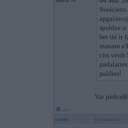
04 Mar 20
Braucu ar:
320d
Sveiciens.
apgaismoj
spuldze ir
bet tie ir
manam e38 
cits veids
padalaties
paldies!
Var piekodēt
Offline
sys9291
16. Jul 2019, 09:57