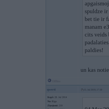
apgaismoj
spuldze ir
bet tie ir
manam e38 
cits veids
padalaties
paldies!
un kas notie
Offline
qwerti
15. Jul 2019, 17:50
Kopš:
28. Jul 2014
No:
Rīga
Ziņojumi:
210