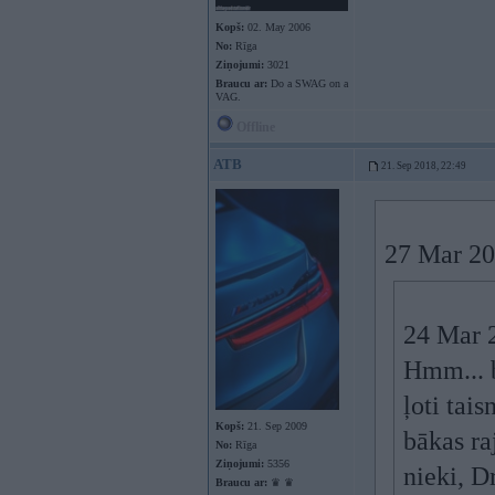
Kopš:
02. May 2006
No:
Rīga
Ziņojumi:
3021
Braucu ar:
Do a SWAG on a
VAG.
Offline
ATB
21. Sep 2018, 22:49
27 Mar 20
24 Mar 
Hmm... b
ļoti tais
Kopš:
21. Sep 2009
bākas raj
No:
Rīga
Ziņojumi:
5356
nieki, D
Braucu ar:
♛ ♛