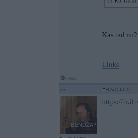
tā kā laba
Kas tad nu?
Links
Offline
vvv
09. Jan 2019, 11:04
https://fr.