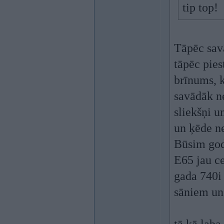
tip top!
Tāpēc savā
tāpēc pies
brīnums, k
savādāk ne
sliekšņi u
un ķēde n
Būsim godī
E65 jau c
gada 740i 
sāniem un 