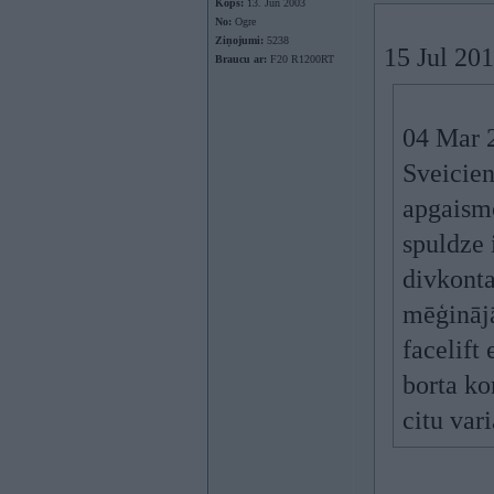
Kopš:
13. Jun 2003
No:
Ogre
Ziņojumi:
5238
15 Jul 20
Braucu ar:
F20 R1200RT
04 Mar 
Sveicien
apgaismo
spuldze 
divkonta
mēģināj
facelift
borta ko
citu var