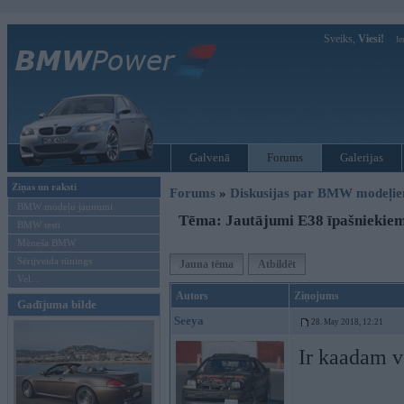
Sveiks,
Viesi!
Ie
Galvenā
Forums
Galerijas
Ziņas un raksti
Forums
»
Diskusijas par BMW modeļi
BMW modeļu jaunumi
Tēma: Jautājumi E38 īpašniekie
BMW testi
Mēneša BMW
Sērijveida tūnings
Jauna tēma
Atbildēt
Vel...
Autors
Ziņojums
Gadījuma bilde
Seeya
28. May 2018, 12:21
Ir kaadam va