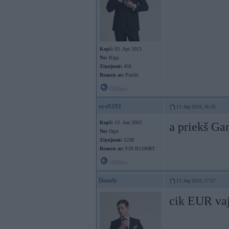
Kopš:
03. Apr 2013
No:
Rīga
Ziņojumi:
458
Braucu ar:
Piecīti
Offline
sys9291
11. Sep 2019, 16:35
Kopš:
13. Jun 2003
a priekš Ga
No:
Ogre
Ziņojumi:
5238
Braucu ar:
F20 R1200RT
Offline
Dandy
11. Sep 2019, 17:57
cik EUR va