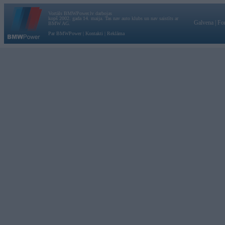
Vortāls BMWPower.lv darbojas
kopš 2002. gada 14. maija. Tas nav auto klubs un nav saistīts ar
Galvena
|
Fo
BMW AG.
Par BMWPower
|
Kontakti
|
Reklāma