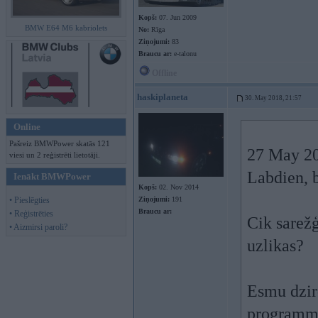
Kopš:
07. Jun 2009
BMW E64 M6 kabriolets
No:
Rīga
Ziņojumi:
83
Braucu ar:
e-talonu
Offline
haskiplaneta
30. May 2018, 21:57
Online
Pašreiz BMWPower skatās 121
27 May 20
viesi un 2 reģistrēti lietotāji.
Labdien, b
Ienākt BMWPower
Kopš:
02. Nov 2014
• Pieslēgties
Ziņojumi:
191
Braucu ar:
• Reģistrēties
Cik sarežģ
• Aizmirsi paroli?
uzlikas?
Esmu dzird
programmu