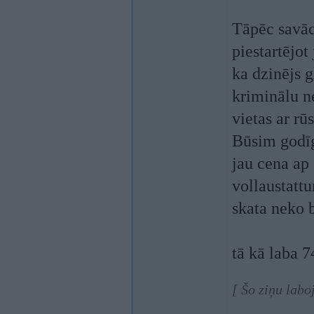
Tāpēc savācu
piestartējot
ka dzinējs g
kriminālu ne
vietas ar r
Būsim godīg
jau cena ap
vollaustattu
skata neko b
tā kā laba 7
[ Šo ziņu labo