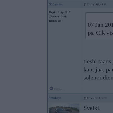
N53series
23. Jan 2018, 08:33
Kopš:
10. Apr 2017
Ziņojumi:
2891
Braucu ar:
07 Jan 20
ps. Cik v
tieshi taad
kaut jaa, pa
solenoiidie
Offline
Smokeys
17. Mar 2018, 20:18
Sveiki.