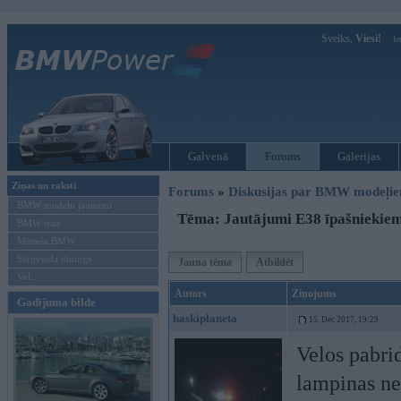
Sveiks,
Viesi!
Ie
Galvenā
Forums
Galerijas
Ziņas un raksti
Forums
»
Diskusijas par BMW modeļi
BMW modeļu jaunumi
Tēma: Jautājumi E38 īpašniekie
BMW testi
Mēneša BMW
Sērijveida tūnings
Jauna tēma
Atbildēt
Vel...
Autors
Ziņojums
Gadījuma bilde
haskiplaneta
15. Dec 2017, 19:29
Velos pabrid
lampinas nes