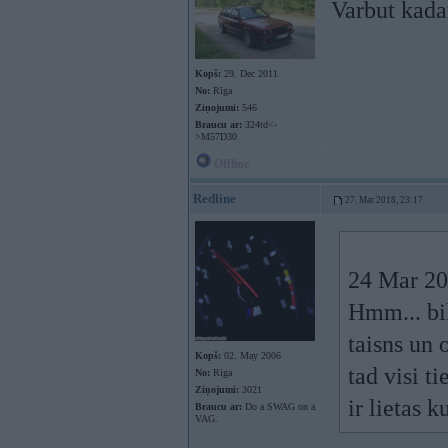
Varbut kada
Kopš:
29. Dec 2011
No:
Rīga
Ziņojumi:
546
Braucu ar:
324td<-
>M57D30
Offline
Redline
27. Mar 2018, 23:17
24 Mar 20
Hmm... bil
taisns un 
Kopš:
02. May 2006
tad visi ti
No:
Rīga
Ziņojumi:
3021
ir lietas 
Braucu ar:
Do a SWAG on a
VAG.