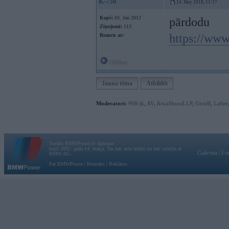
K-750
14. May 2018, 15:17
Kopš:
03. Jan 2012
pārdodu
Ziņojumi:
113
https://www
Braucu ar:
Offline
Jauna tēma
Atbildēt
Moderatori:
968-jk
,
AV
,
AiwaShuraLLP
,
GirtzB
,
Lafter
Vortāls BMWPower.lv darbojas
kopš 2002. gada 14. maija. Tas nav auto klubs un nav saistīts ar
Galvena
|
Fo
BMW AG.
Par BMWPower
|
Kontakti
|
Reklāma