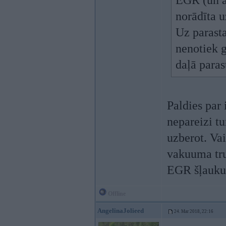
EGR (un ar
norādīta u
Uz parast
nenotiek g
daļā parast
Paldies par 
nepareizi tu
uzberot. Vai
vakuuma tru
EGR šļauku 
Offline
AngelinaJolieed
24. Mar 2018, 22:16