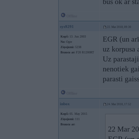
būs ok ar st
Offline
sys9291
22. Mar 2018, 09:30
Kopš:
13. Jun 2003
EGR (un arī
No:
Ogre
uz korpusa 
Ziņojumi:
5238
Braucu ar:
F20 R1200RT
Uz parastaj
nenotiek ga
parasti gaiss
Offline
inbox
24. Mar 2018, 17:52
Kopš:
05. May 2015
Ziņojumi:
111
Braucu ar:
22 Mar 20