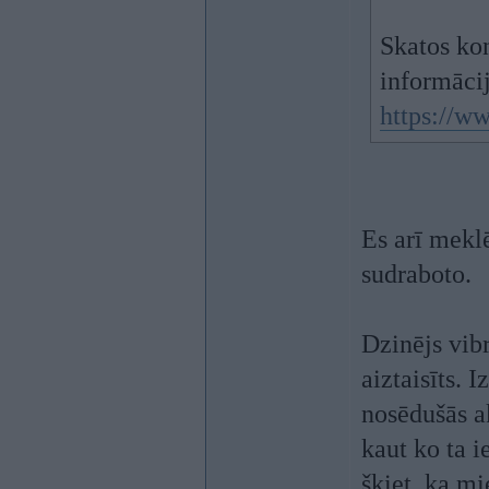
Skatos kon
informācij
https://w
Es arī mekl
sudraboto.
Dzinējs vib
aiztaisīts. 
nosēdušās aķ
kaut ko ta i
šķiet, ka mi