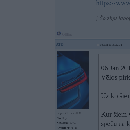
https://www
[ Šo ziņu lab
Offline
ATB
06. Jan 2018, 22:21
06 Jan 20
Vēlos pirk
Uz ko šie
Kur šiem v
Kopš:
21. Sep 2009
No:
Rīga
spečuks, k
Ziņojumi:
5356
Braucu ar:
♛ ♛