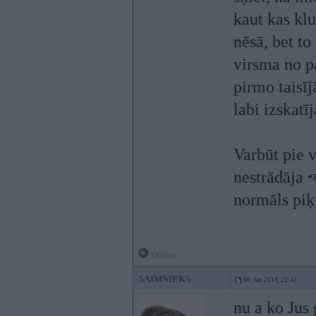
kaut kas kl
nēsā, bet to
virsma no p
pirmo taisī
labi izskatīj
Varbūt pie v
nestrādāja
normāls piķi
Offline
-SAIMNIEKS-
06. Jan 2018, 23:43
nu a ko Jus