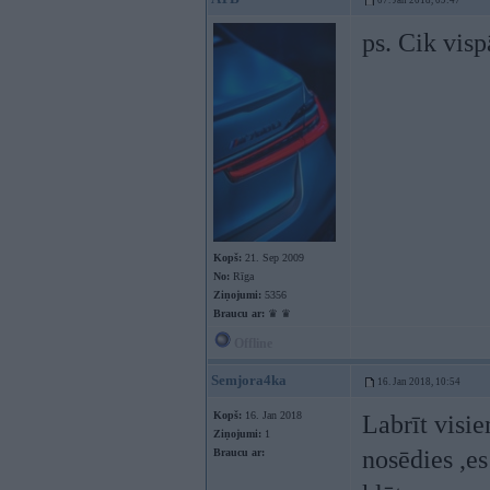
07. Jan 2018, 09:47
ps. Cik vi
Kopš:
21. Sep 2009
No:
Rīga
Ziņojumi:
5356
Braucu ar:
♛ ♛
Offline
Semjora4ka
16. Jan 2018, 10:54
Kopš:
16. Jan 2018
Labrīt visi
Ziņojumi:
1
nosēdies ,e
Braucu ar: