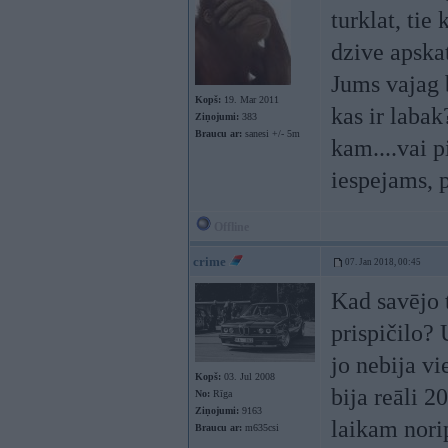
turklat, tie
dzive apskat
Jums vajag 
Kopš:
19. Mar 2011
kas ir labak
Ziņojumi:
383
Braucu ar:
sanesi +/- 5m
kam....vai p
iespejams, p
Offline
crime
07. Jan 2018, 00:45
Kad savējo 
prispičilo? 
jo nebija vi
Kopš:
03. Jul 2008
bija reāli 2
No:
Rīga
Ziņojumi:
9163
laikam norip
Braucu ar:
m635csi