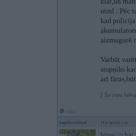
klāt,un man
utml . Pēc 
kad policij
akumulatoru
aizmugurē n
Varbūt varē
stopņiks kad
arī fāras,būt
[ Šo ziņu lab
Offline
AngelinaJolieed
16. Jan 2018, 11:46
https://ch