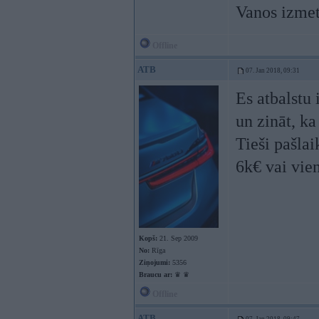
Vanos izmet
Offline
ATB
07. Jan 2018, 09:31
Es atbalstu 
un zināt, ka 
Tieši pašlai
6k€ vai vie
Kopš:
21. Sep 2009
No:
Rīga
Ziņojumi:
5356
Braucu ar:
♛ ♛
Offline
ATB