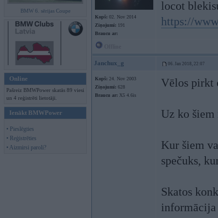
locot blekis
BMW 6. sērijas Coupe
Kopš:
02. Nov 2014
https://www
Ziņojumi:
191
Braucu ar:
Offline
Janchux_g
06. Jan 2018, 22:07
Online
Kopš:
24. Nov 2003
Vēlos pirkt 
Ziņojumi:
628
Pašreiz BMWPower skatās 89 viesi
Braucu ar:
X5 4.6is
un 4 reģistrēti lietotāji.
Uz ko šiem 
Ienākt BMWPower
• Pieslēgties
• Reģistrēties
Kur šiem va
• Aizmirsi paroli?
spečuks, kur
Skatos konk
informācija