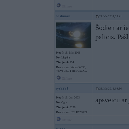
Offline
hashman
27. Mar 2018, 23:41
Šodien ar i
palicis. Pa
Kopš:
15. Mar 2009
No:
Liepāja
Ziņojumi:
234
Braucu ar:
Volvo XC90,
Volvo 780, Ford F150XL.
Offline
sys9291
28. Mar 2018, 09:56
Kopš:
13. Jun 2003
apsveicu ar
No:
Ogre
Ziņojumi:
5238
Braucu ar:
F20 R1200RT
Offline