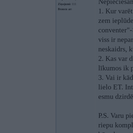
Nepieciešam
Ziņojumi:
111
1. Kur varē
Braucu ar:
zem ieplūde
conventer"-
viss ir nepa
neskaidrs, k
2. Kas var 
līkumos ik 
3. Vai ir kā
lielo ET. In
esmu dzirdēji
P.S. Varu p
riepu kompl