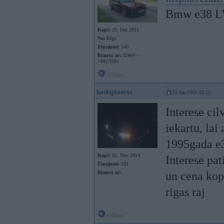
Bmw e38 LV
Kopš:
29. Dec 2011
No:
Rīga
Ziņojumi:
546
Braucu ar:
324td<-
>M57D30
Offline
haskiplaneta
23. Jan 2018, 01:25
Interese cil
iekartu, lai 
1995gada e
Kopš:
02. Nov 2014
Interese pat
Ziņojumi:
191
Braucu ar:
un cena kop
rigas raj
Offline