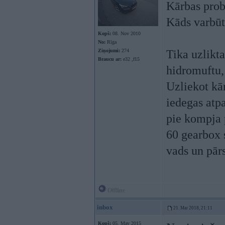
Kārbas pro
Kāds varbūt
Kopš:
08. Nov 2010
No:
Rīga
Ziņojumi:
274
Tika uzlikta
Braucu ar:
e32 ,f15
hidromuftu, 
Uzliekot kār
iedegas atpa
pie kompja 
60 gearbox 
vads un pār
Offline
inbox
21. Mar 2018, 21:11
Kopš:
05. May 2015