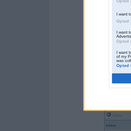
Opted 
I want t
Opted 
Offline
I want 
Advertis
lowera
Opted 
I want t
of my P
was col
Opted 
Kopš:
23. Jul 2006
No:
Rīga
Ziņojumi:
5575
Braucu ar:
1717
Offline
schizo