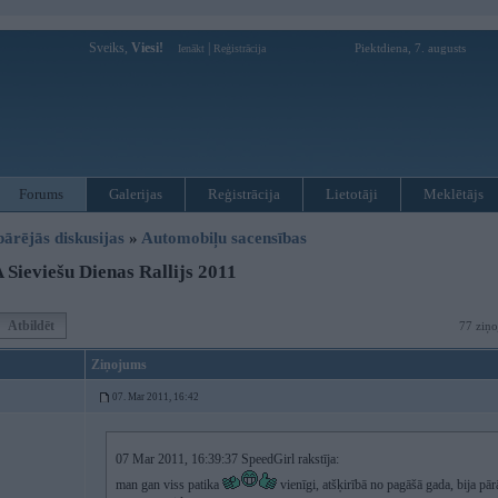
Sveiks,
Viesi!
|
Piektdiena, 7. augusts
Ienākt
Reģistrācija
Forums
Galerijas
Reģistrācija
Lietotāji
Meklētājs
pārējās diskusijas
»
Automobiļu sacensības
Sieviešu Dienas Rallijs 2011
Atbildēt
77 ziņo
Ziņojums
07. Mar 2011, 16:42
07 Mar 2011, 16:39:37 SpeedGirl rakstīja:
man gan viss patika
vienīgi, atšķirībā no pagāšā gada, bija pār