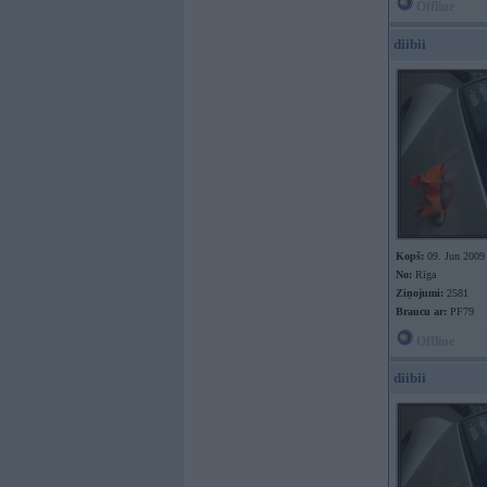
Offline
diibii
Kopš:
09. Jun 2009
No:
Rīga
Ziņojumi:
2581
Braucu ar:
PF79
Offline
diibii