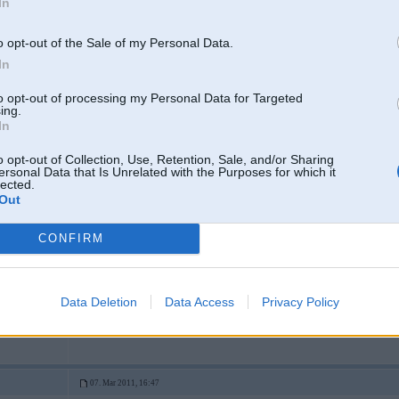
In
Varēja džeki ar piedalīties?
o opt-out of the Sale of my Personal Data.
Kur tev džeki piedalījās?
In
to opt-out of processing my Personal Data for Targeted
ing.
07. Mar 2011, 16:46
In
Laimējāt arī kaut ko vismaz?
o opt-out of Collection, Use, Retention, Sale, and/or Sharing
ersonal Data that Is Unrelated with the Purposes for which it
lected.
Out
CONFIRM
Data Deletion
Data Access
Privacy Policy
07. Mar 2011, 16:47