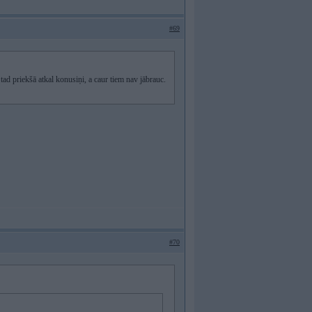
#69
ad priekšā atkal konusiņi, a caur tiem nav jābrauc.
#70