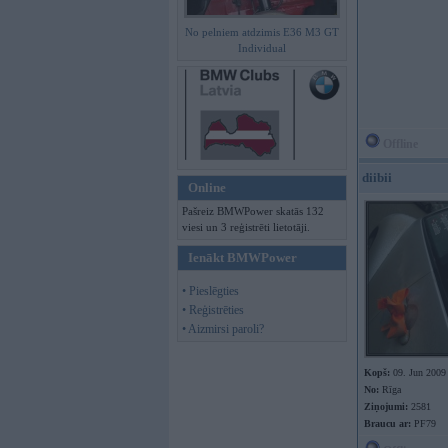
No pelniem atdzimis E36 M3 GT
Individual
Offline
diibii
Online
Pašreiz BMWPower skatās 132
viesi un 3 reģistrēti lietotāji.
Ienākt BMWPower
• Pieslēgties
• Reģistrēties
• Aizmirsi paroli?
Kopš:
09. Jun 2009
No:
Rīga
Ziņojumi:
2581
Braucu ar:
PF79