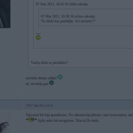
07 Mar 2011, 16:41:05 diibii rakstīja:
07 Mar 2011, 16:38:34 schizo rakstīja:
Tie džeki kas piedalijās. Arī sievietes??
Varēja džeki ar piedalīties?
sieviešu dienas rallijā?
nē, nevarēja gan
07. Mar 2011, 16:45
Tajā trasē biš bija apmulsums. No sākuma bija jābrauc cauri konusiņiem, tad 
Aplis neko īsti nesagrieza. Tikai tā 2h rinda..