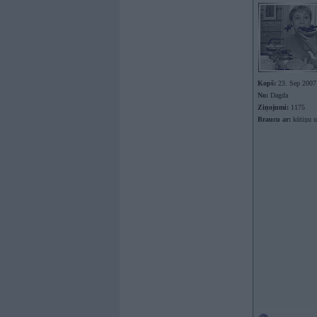
Kopš:
23. Sep 2007
No:
Dagda
Ziņojumi:
1175
Braucu ar:
kūtiņu u