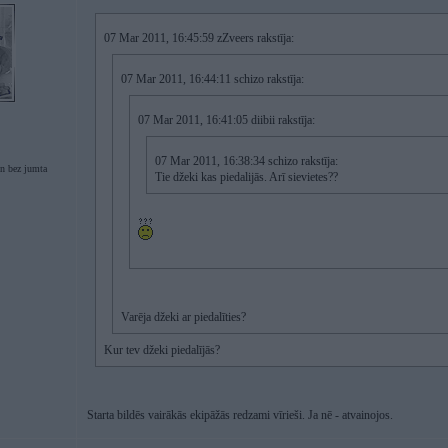
07 Mar 2011, 16:45:59 zZveers rakstīja:
07 Mar 2011, 16:44:11 schizo rakstīja:
07 Mar 2011, 16:41:05 diibii rakstīja:
07 Mar 2011, 16:38:34 schizo rakstīja:
n bez jumta
Tie džeki kas piedalijās. Arī sievietes??
Varēja džeki ar piedalīties?
Kur tev džeki piedalījās?
Starta bildēs vairākās ekipāžās redzami vīrieši. Ja nē - atvainojos.