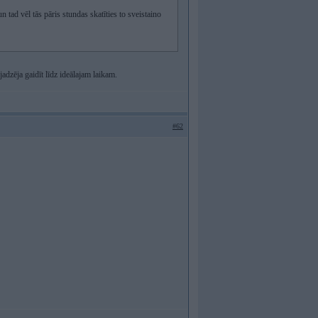
n tad vēl tās pāris stundas skatīties to sveistaino
ajadzēja gaidīt līdz ideālajam laikam.
#62