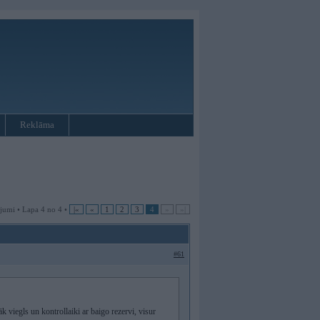
Reklāma
jumi • Lapa 4 no 4 •
|«
«
1
2
3
4
»
»|
#61
āk viegls un kontrollaiki ar baigo rezervi, visur