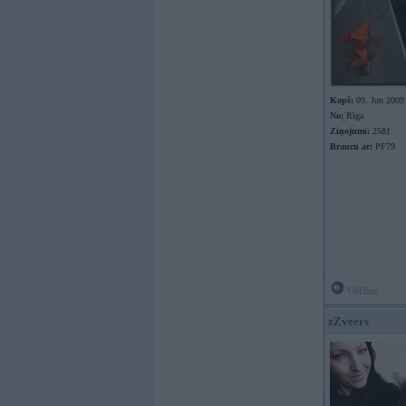
Kopš:
09. Jun 2009
No:
Rīga
Ziņojumi:
2581
Braucu ar:
PF79
Offline
zZveers