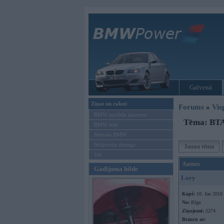
Galvenā
Ziņas un raksti
Forums
»
Vis
BMW modeļu jaunumi
Tēma: BTA 
BMW testi
Mēneša BMW
Sērijveida tūnings
Jauna tēma
Vel...
Autors
Gadījuma bilde
Lory
Kopš:
10. Jan 2010
No:
Rīga
Ziņojumi:
5274
Braucu ar: