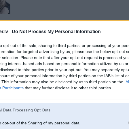
.lv -
Do Not Process My Personal Information
to opt-out of the sale, sharing to third parties, or processing of your per
formation for targeted advertising by us, please use the below opt-out s
07. Mar 2011, 16:45
r selection. Please note that after your opt-out request is processed y
eing interest-based ads based on personal information utilized by us or
07 Mar 2011, 16:44:11 schizo rakstīja:
disclosed to third parties prior to your opt-out. You may separately opt-
losure of your personal information by third parties on the IAB’s list of
07 Mar 2011, 16:41:05 diibii rakstīja:
. This information may also be disclosed by us to third parties on the
IA
Participants
that may further disclose it to other third parties.
07 Mar 2011, 16:38:34 schizo rakstīja:
Tie džeki kas piedalijās. Arī sievietes??
l Data Processing Opt Outs
o opt-out of the Sharing of my personal data.