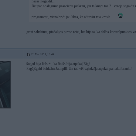
nācās nogaidīt...
Bet par noslēguma pasācienu piekrītu, jau tā knapi tos 21 varēja sagaidīt u
programmu, vienā brīdī jau likās, ka atlūzīšu tajā krēslā
grūti salīdzināt, piedalījos pirmo reizi, bet bija tā, ka dažos kontrolpunktos v
07. Mar 2011, 16:44
šogad bija liels + , ka finišs bija atpakaļ Rīgā.
Pagājšgaid beidzām Jaunpilī. Un tad vēl vajadzēja atpakaļ pa nakti braukt!