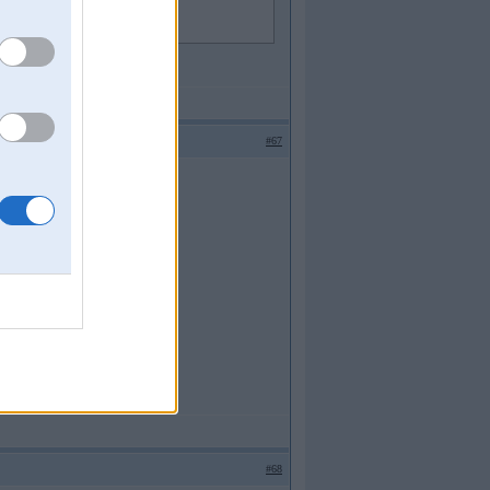
#67
#68