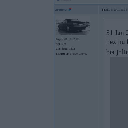
artursz
31. Jan 2011, 20:59
31 Jan 
Kopš:
23. Oct 2009
nezinu 
No:
Rīga
Ziņojumi:
1312
bet jali
Braucu ar:
Šķērso Laukus