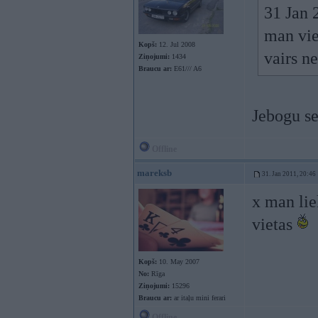
31 Jan 
man vie
Kopš:
12. Jul 2008
vairs n
Ziņojumi:
1434
Braucu ar:
E61/// A6
Jebogu se
Offline
mareksb
31. Jan 2011, 20:46
x man lie
vietas
Kopš:
10. May 2007
No:
Rīga
Ziņojumi:
15296
Braucu ar:
ar itaļu mini ferari
Offline