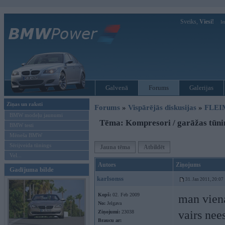
Sveiks,
Viesi!
Ie
Galvenā
Forums
Galerijas
Ziņas un raksti
Forums
»
Vispārējās diskusijas
»
FLEI
BMW modeļu jaunumi
Tēma: Kompresori / garāžas tūni
BMW testi
Mēneša BMW
Sērijveida tūnings
Jauna tēma
Atbildēt
Vel...
Autors
Ziņojums
Gadījuma bilde
karlsonss
31. Jan 2011, 20:07
Kopš:
02. Feb 2009
man viena
No:
Jelgava
vairs nee
Ziņojumi:
23038
Braucu ar: