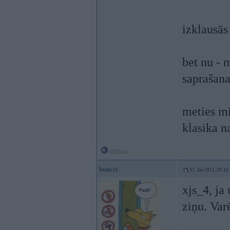
izklausā
bet nu - 
saprašana
meties mie
klasika 
Offline
buncix
31. Jan 2011, 20:10
xjs_4, j
ziņu. Var