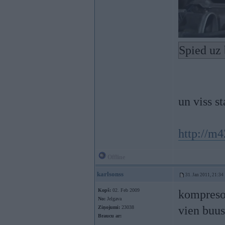
Spied uz 
un viss st
http://m
Offline
karlsonss
31. Jan 2011, 21:34
Kopš:
02. Feb 2009
kompresor
No:
Jelgava
vien buu
Ziņojumi:
23038
Braucu ar: