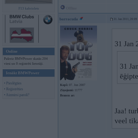
Offline
F13 kabriolets
barracuda
31. Jan 2011, 20:09
31 Jan 
Online
Pašreiz BMWPower skatās 204
viesi un 0 reģistrēti lietotāji.
31 Jan
Ienākt BMWPower
ēģipte
• Pieslēgties
Kopš:
07. Jun 2007
• Reģistrēties
Ziņojumi:
11777
• Aizmirsi paroli?
Braucu ar:
Jaa! tu
veel ti