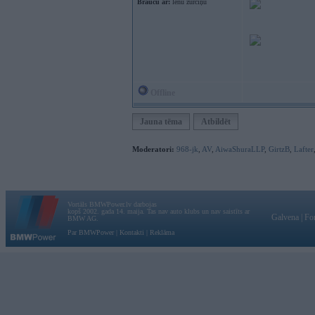
Braucu ar:
lēnu žurciņu
Offline
Jauna tēma
Atbildēt
Moderatori:
968-jk
,
AV
,
AiwaShuraLLP
,
GirtzB
,
Lafter
Vortāls BMWPower.lv darbojas
kopš 2002. gada 14. maija. Tas nav auto klubs un nav saistīts ar
Galvena
|
Fo
BMW AG.
Par BMWPower
|
Kontakti
|
Reklāma