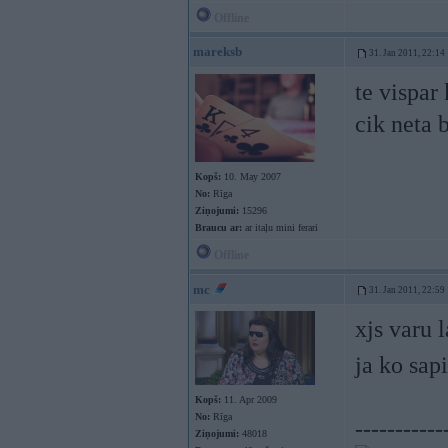
Offline
mareksb
31. Jan 2011, 22:14
te vispar
cik neta 
Kopš:
10. May 2007
No:
Rīga
Ziņojumi:
15296
Braucu ar:
ar itaļu mini ferari
Offline
mc
31. Jan 2011, 22:59
xjs varu 
ja ko sap
Kopš:
11. Apr 2009
No:
Rīga
-----------
Ziņojumi:
48018