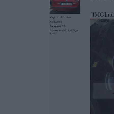
[IMG]nul
Kopš:
12. Mar 2008
No:
Liepāja
Ziņojumi:
756
Braucu ar:
e30 iS,e30is,un
mitsu..