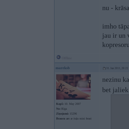
nu - krās
imho tāpa
jau ir un
kopresoru
Offline
mareksb
31. Jan 2011, 20:22
nezinu ka
bet jaliek
Kopš:
10. May 2007
No:
Rīga
Ziņojumi:
15296
Braucu ar:
ar itaļu mini ferari