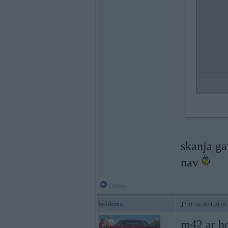
skanja ga
nav
Offline
boldrixx
31. Jan 2011, 21:05
m42 ar h