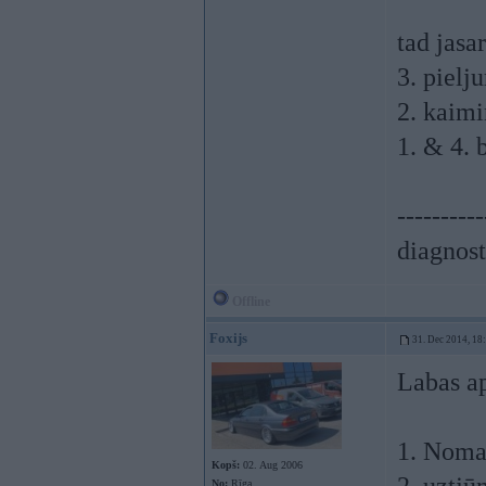
tad jasa
3. pielju
2. kaimi
1. & 4. 
----------
diagnost
Offline
Foxijs
31. Dec 2014, 18
Labas a
1. Noma
Kopš:
02. Aug 2006
No:
Rīga