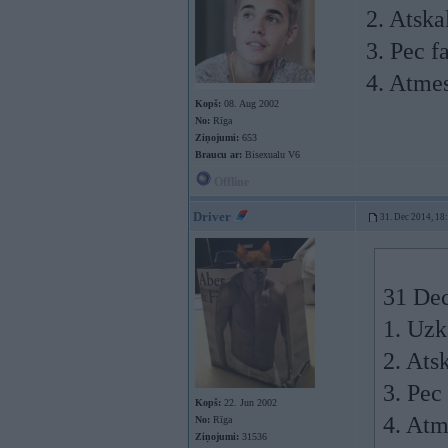
2. Atska
3. Pec f
4. Atme
Kopš:
08. Aug 2002
No:
Rīga
Ziņojumi:
653
Braucu ar:
Bisexualu V6
Offline
Driver
31. Dec 2014, 18
31 Dec
1. Uzk
2. Ats
3. Pec
Kopš:
22. Jun 2002
4. Atm
No:
Rīga
Ziņojumi:
31536