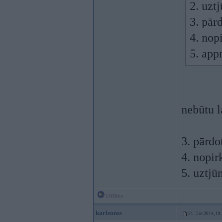
2. uzt
3. pār
4. nop
5. app
nebūtu 
3. pārdo
4. nopir
5. uztjū
Offline
karlsonss
31. Dec 2014, 19