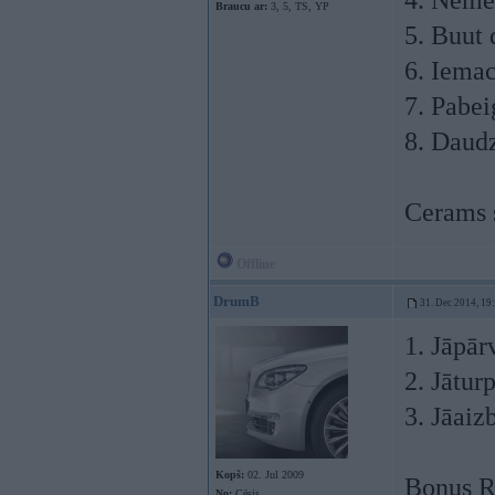
4. Nemek
Braucu ar:
3, 5, TS, YP
5. Buut
6. Iemac
7. Pabei
8. Daudz
Cerams s
Offline
DrumB
31. Dec 2014, 19
1. Jāpār
2. Jātur
3. Jāaiz
Kopš:
02. Jul 2009
Bonus Ro
No:
Cēsis