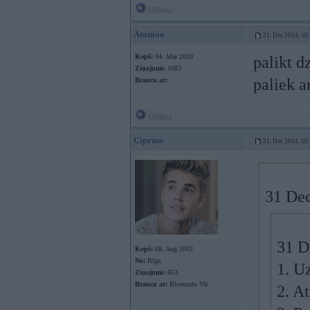
Offline
Atonioo
31. Dec 2014, 19
Kopš:
04. Mar 2010
palikt 
Ziņojumi:
1683
paliek a
Braucu ar:
Offline
Cipruss
31. Dec 2014, 19
31 Dec
31 D
Kopš:
08. Aug 2002
No:
Rīga
1. U
Ziņojumi:
653
Braucu ar:
Bisexualu V6
2. A