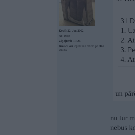
31 D
1. U
Kopš:
22. Jun 2002
No:
Rīga
2. A
Ziņojumi:
31536
Braucu ar:
iepirkuma ratiem pa alko
3. Pe
outletu
4. A
un pār
nu tur m
nebus ko