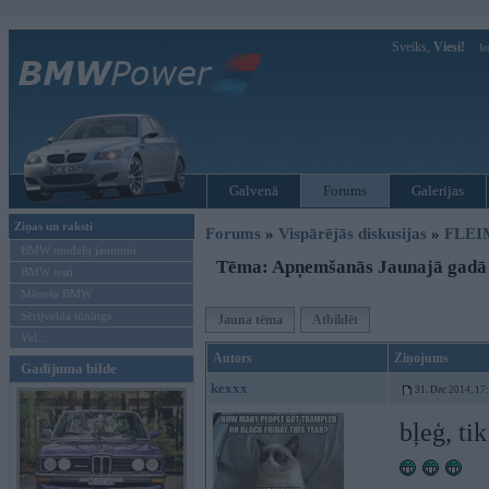
Sveiks,
Viesi!
Ie
Galvenā
Forums
Galerijas
Ziņas un raksti
Forums
»
Vispārējās diskusijas
»
FLEI
BMW modeļu jaunumi
Tēma: Apņemšanās Jaunajā gadā
BMW testi
Mēneša BMW
Sērijveida tūnings
Jauna tēma
Atbildēt
Vel...
Autors
Ziņojums
Gadījuma bilde
kexxx
31. Dec 2014, 17
bļeģ, ti