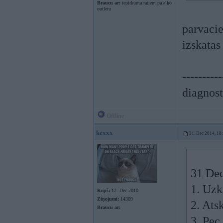
Braucu ar:
iepirkuma ratiem pa alko
outletu
parvacie
izskatas
----------
diagnost
Offline
kexxx
31. Dec 2014, 18
31 Dec
1. Uzk
Kopš:
12. Dec 2010
Ziņojumi:
14309
2. Ats
Braucu ar:
3. Pec