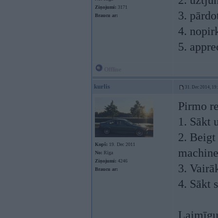
2. uztjū
Ziņojumi:
3171
3. pārdo
Braucu ar:
4. nopir
5. appre
Offline
kurlis
31. Dec 2014, 19
Pirmo r
1. Sākt 
2. Beigt
Kopš:
19. Dec 2011
machin
No:
Rīga
Ziņojumi:
4246
3. Vairā
Braucu ar:
4. Sākt s
Laimīgu