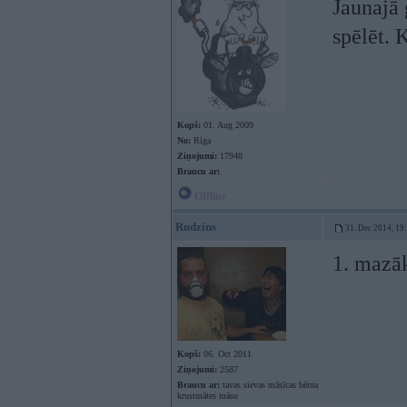
Jaunajā 
spēlēt. 
Kopš:
01. Aug 2009
No:
Rīga
Ziņojumi:
17948
Braucu ar:
Offline
Rudzins
31. Dec 2014, 19
1. mazāk
Kopš:
06. Oct 2011
Ziņojumi:
2587
Braucu ar:
tavas sievas māsīcas bērna
krustmātes māsu