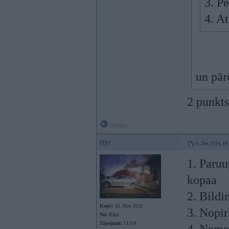
3. Pe
4. A
un pār
2 punkts
Offline
JDS
31. Dec 2014, 19
1. Paruu
kopaa
2. Bildi
Kopš:
18. Mar 2012
3. Nopi
No:
Rīga
Ziņojumi:
11114