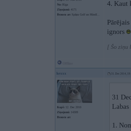
4. Kaut 
No:
Rīga
Ziņojumi:
4171
Braucu ar:
Spāņu Golf un Hūndī...
Pārējais
ignors
[ Šo ziņu
Offline
kexxx
31. Dec 2014, 19
31 Dec
Labas
Kopš:
12. Dec 2010
Ziņojumi:
14309
Braucu ar:
1. Nom