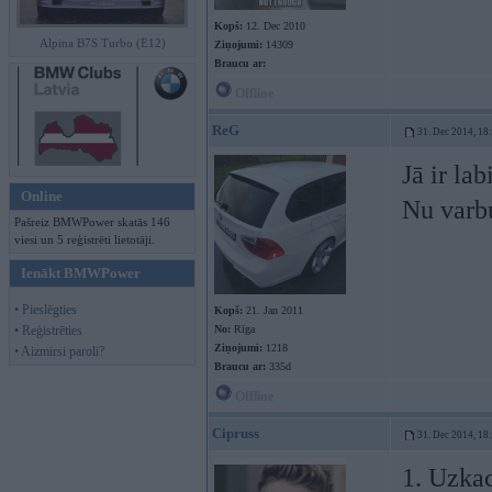
Kopš:
12. Dec 2010
Alpina B7S Turbo (E12)
Ziņojumi:
14309
Braucu ar:
Offline
ReG
31. Dec 2014, 18
Jā ir la
Online
Nu varbu
Pašreiz BMWPower skatās 146
viesi un 5 reģistrēti lietotāji.
Ienākt BMWPower
• Pieslēgties
Kopš:
21. Jan 2011
• Reģistrēties
No:
Rīga
Ziņojumi:
1218
• Aizmirsi paroli?
Braucu ar:
335d
Offline
Cipruss
31. Dec 2014, 18
1. Uzkac