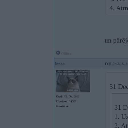
4. Atm
un pārēj
Offline
kexxx
31. Dec 2014, 18
31 Dec
Kopš:
12. Dec 2010
Ziņojumi:
14309
31 D
Braucu ar:
1. U
2. A