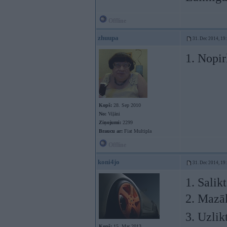
Offline
zhuupa
31. Dec 2014, 19
1. Nopir
Kopš:
28. Sep 2010
No:
Viļāni
Ziņojumi:
2299
Braucu ar:
Fiat Multipla
Offline
koni4jo
31. Dec 2014, 19
1. Salik
2. Mazāk
3. Uzlik
Kopš:
15. Mar 2013