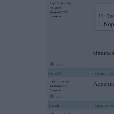
Kopš:
02. Feb 2009
No:
Jelgava
Ziņojumi:
23038
31 Dec
Braucu ar:
1. Nop
zhuupa
Offline
restar79
31. Dec 2014, 19
Kopš:
24. Jan 2010
Apņemti
Ziņojumi:
2975
Braucu ar:
Offline
Laoshi
31. Dec 2014, 19