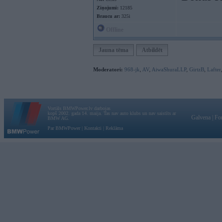
Ziņojumi:
12185
Braucu ar:
325i
Offline
Jauna tēma
Atbildēt
Moderatori:
968-jk
,
AV
,
AiwaShuraLLP
,
GirtzB
,
Lafter
Vortāls BMWPower.lv darbojas
kopš 2002. gada 14. maija. Tas nav auto klubs un nav saistīts ar
Galvena
|
Fo
BMW AG.
Par BMWPower
|
Kontakti
|
Reklāma