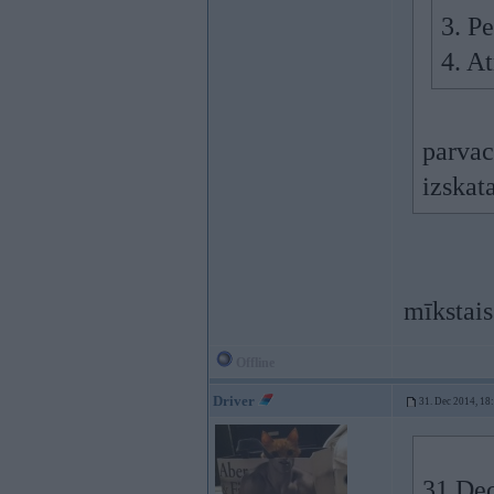
3. Pe
4. A
parvac
izskat
mīkstai
Offline
Driver
31. Dec 2014, 18
31 Dec