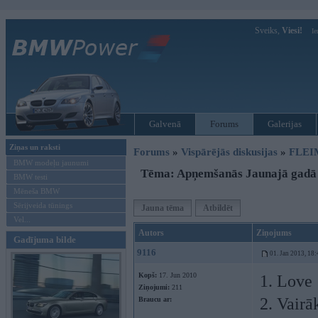
Sveiks,
Viesi!
Ie
Galvenā
Forums
Galerijas
Ziņas un raksti
Forums
»
Vispārējās diskusijas
»
FLEI
BMW modeļu jaunumi
Tēma: Apņemšanās Jaunajā gadā
BMW testi
Mēneša BMW
Sērijveida tūnings
Jauna tēma
Atbildēt
Vel...
Autors
Ziņojums
Gadījuma bilde
9116
01. Jan 2013, 18:
Kopš:
17. Jun 2010
1. Love
Ziņojumi:
211
2. Vairā
Braucu ar: