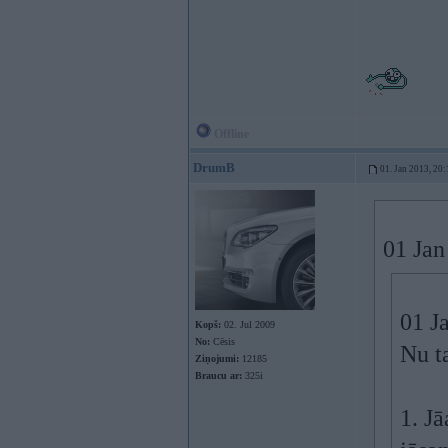
Offline
DrumB
01. Jan 2013, 20:
01 Jan
01 J
Kopš:
02. Jul 2009
No:
Cēsis
Nu t
Ziņojumi:
12185
Braucu ar:
325i
1. Jā