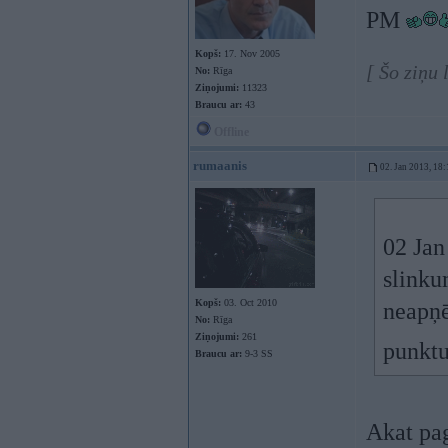
PM
Kopš:
17. Nov 2005
[ Šo ziņu 
No:
Rīga
Ziņojumi:
11323
Braucu ar:
43
Offline
rumaanis
02. Jan 2013, 18:
02 Jan
slinku
Kopš:
03. Oct 2010
neapņē
No:
Rīga
Ziņojumi:
261
punktu
Braucu ar:
9-3 SS
Akat pag