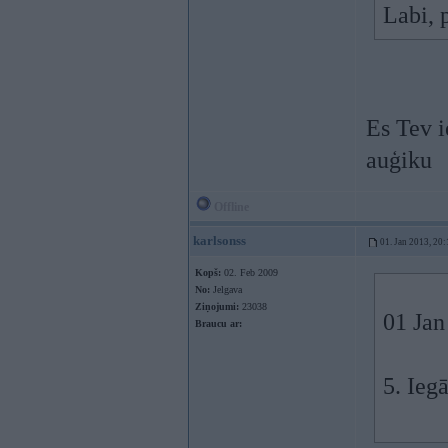
Labi, 
Es Tev i
auģiku
Offline
karlsonss
01. Jan 2013, 20:
Kopš:
02. Feb 2009
No:
Jelgava
Ziņojumi:
23038
01 Jan
Braucu ar:
5. Ieg