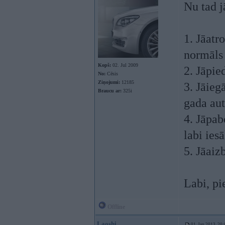
Nu tad j
1. Jāatr
normāls
Kopš:
02. Jul 2009
2. Jāpi
No:
Cēsis
Ziņojumi:
12185
3. Jāieg
Braucu ar:
325i
gada aut
4. Jāpab
labi ies
5. Jāaiz
Labi, pi
Offline
Laoshi
01. Jan 2013, 20: