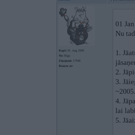
01 Jan
Nu tad
Kopš:
01. Aug 2009
1. Jāa
No:
Rīga
jāsaņe
Ziņojumi:
17948
Braucu ar:
2. Jāp
3. Jāi
~2005.
4. Jāp
lai la
5. Jāa