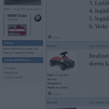
3. Lielā
BMW 7. sērija F01 (preses bildes)
4. Iegād
5. Iegād
6. Veikt
Offline
Online
PaulsG
01. Jan 2013, 19:
Pašreiz BMWPower skatās 128
viesi un 3 reģistrēti lietotāji.
Realizet
Ienākt BMWPower
deretu 
• Pieslēgties
• Reģistrēties
Kopš:
04. Aug 2010
• Aizmirsi paroli?
No:
Rīga
Ziņojumi:
29
Braucu ar:
gludekli
Offline
DrumB
01. Jan 2013, 20: