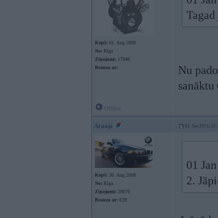
Tagad 
Kopš:
01. Aug 2009
No:
Rīga
Ziņojumi:
17948
Nu padom
Braucu ar:
sanāktu
Offline
Araajz
01. Jan 2013, 21:
01 Jan
Kopš:
30. Aug 2008
2. Jāp
No:
Rīga
Ziņojumi:
28676
Braucu ar:
E39