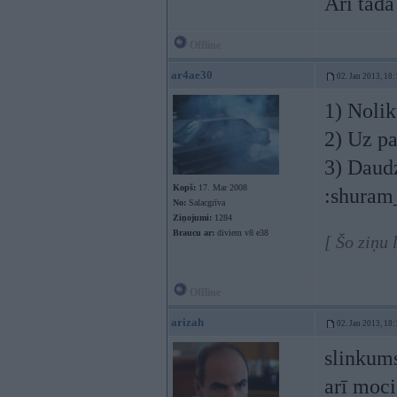
Arī tāda
Offline
ar4ae30
02. Jan 2013, 18:
1) Nolik
2) Uz p
3) Daudz
Kopš:
17. Mar 2008
:shuram_
No:
Salacgrīva
Ziņojumi:
1284
Braucu ar:
diviem v8 e38
[ Šo ziņu
Offline
arizah
02. Jan 2013, 18:
slinkums
arī moci