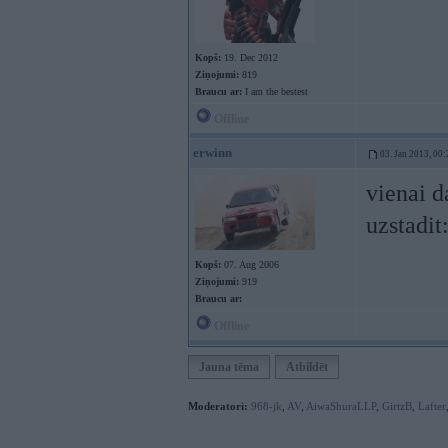
Kopš:
19. Dec 2012
Ziņojumi:
819
Braucu ar:
I am the bestest
Offline
erwinn
03. Jan 2013, 00:
vienai d
uzstadit
Kopš:
07. Aug 2006
Ziņojumi:
919
Braucu ar:
Offline
Jauna tēma
Atbildēt
Moderatori:
968-jk
,
AV
,
AiwaShuraLLP
,
GirtzB
,
Lafter