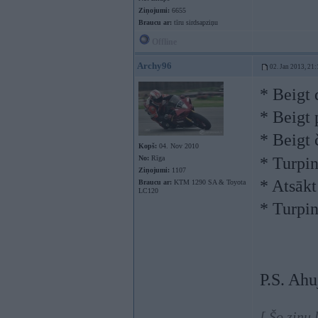
Ziņojumi:
6655
Braucu ar:
tīru sirdsapziņu
Offline
Archy96
02. Jan 2013, 21:
* Beigt 
* Beigt 
* Beigt
Kopš:
04. Nov 2010
No:
Rīga
* Turpin
Ziņojumi:
1107
* Atsākt
Braucu ar:
KTM 1290 SA & Toyota
LC120
* Turpin
P.S. Ahu
[ Šo ziņu