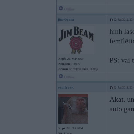
Offline
jim-beam
02. Jan 2013, 20:
hmh laso
Iemīlētie
PS: vai 
Kopš:
29. Mar 2009
Ziņojumi:
11096
Braucu ar:
veļasmašīnu ~300hp
Offline
soulfreak
02. Jan 2013, 20:
Akat. u
auto ga
Kopš:
01. Oct 2004
No:
Zilupe