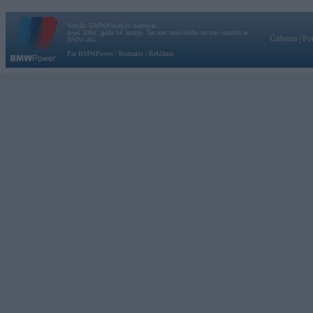
Vortāls BMWPower.lv darbojas
kopš 2002. gada 14. maija. Tas nav auto klubs un nav saistīts ar
Galvena
|
Fo
BMW AG.
Par BMWPower
|
Kontakti
|
Reklāma