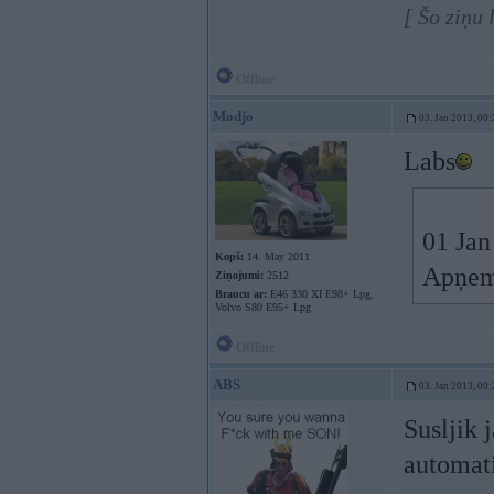
[ Šo ziņu
Offline
Modjo
03. Jan 2013, 00:
Labs
01 Jan
Kopš:
14. May 2011
Apņemo
Ziņojumi:
2512
Braucu ar:
E46 330 XI E98+ Lpg,
Volvo S80 E95+ Lpg
Offline
ABS
03. Jan 2013, 00:
Susljik 
automat