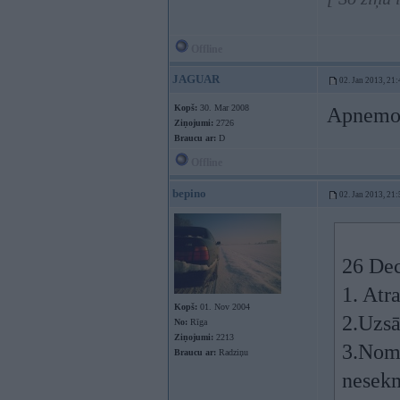
Offline
JAGUAR
02. Jan 2013, 21:
Kopš:
30. Mar 2008
Apnemos
Ziņojumi:
2726
Braucu ar:
D
Offline
bepino
02. Jan 2013, 21:
26 Dec
1. Atr
Kopš:
01. Nov 2004
2.Uzsā
No:
Rīga
Ziņojumi:
2213
3.Noma
Braucu ar:
Radziņu
nesek