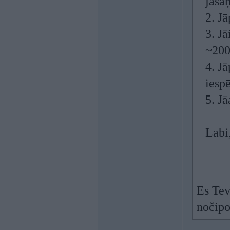
jāsa
2. J
3. J
~200
4. Jā
iespē
5. J
Labi,
Es Tev
nočipo