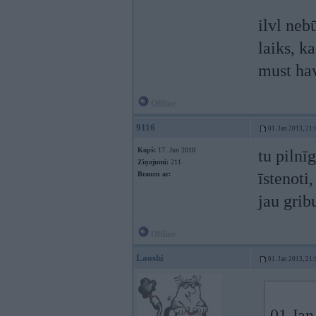
ilvl neb
laiks, k
must ha
Offline
9116
01. Jan 2013, 21:
Kopš:
17. Jun 2010
tu pilnī
Ziņojumi:
211
īstenoti
Braucu ar:
jau grib
Offline
Laoshi
01. Jan 2013, 21:
01 Jan