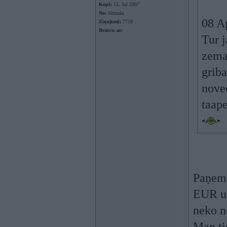
Kopš:
15. Jul 2007
No:
Jūrmala
08 Ap
Ziņojumi:
7718
Braucu ar:
Tur j
zemap
griba
novec
taape
Paņem 
EUR uzl
neko n
Man ti