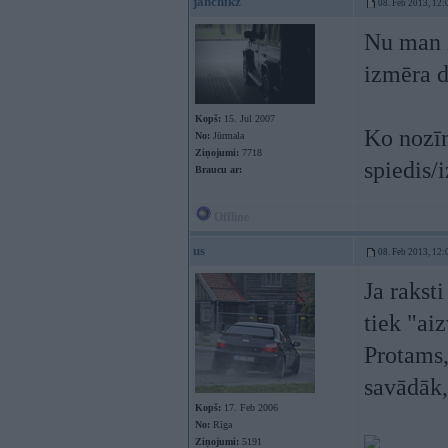
janchikz
08. Feb 2013, 12:
Nu man i
izmēra d
Kopš:
15. Jul 2007
Ko nozīm
No:
Jūrmala
Ziņojumi:
7718
spiedis/
Braucu ar:
Offline
us
08. Feb 2013, 12:
Ja raksti
tiek "ai
Protams,
savādāk,
Kopš:
17. Feb 2006
No:
Rīga
Ziņojumi:
5191