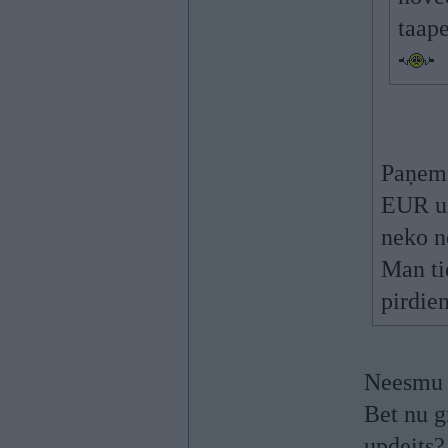
taape
Paņem 
EUR uzl
neko n
Man ti
pirdie
Neesmu v
Bet nu g
updeits?