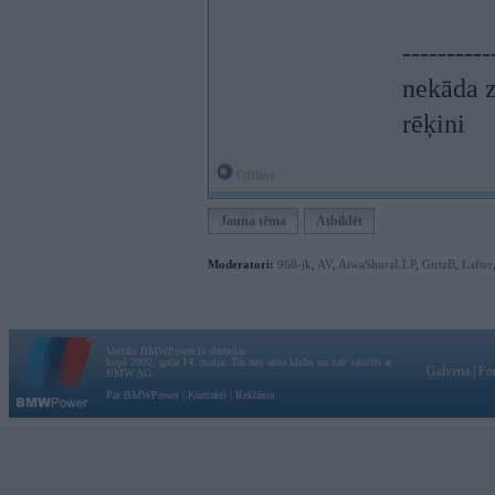
----------
nekāda z
rēķini
Offline
Jauna tēma
Atbildēt
Moderatori:
968-jk
,
AV
,
AiwaShuraLLP
,
GirtzB
,
Lafter
Vortāls BMWPower.lv darbojas
kopš 2002. gada 14. maija. Tas nav auto klubs un nav saistīts ar
Galvena
|
Fo
BMW AG.
Par BMWPower
|
Kontakti
|
Reklāma