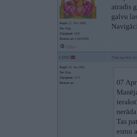
atradis 
galvu la
Kopš:
22. Nov 2008
Navigāci
No:
Rīga
Ziņojumi:
1692
Braucu ar:
LAKSHMI
Offline
LINIS
08. Apr 2011, 13:
Kopš:
10. Jun 2005
No:
Rīga
Ziņojumi:
2172
07 Apr
Braucu ar:
Manēja
ieraks
nerāda
Tas pa
esmu a