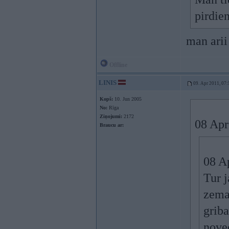
pirdie
man arii
Offline
LINIS
09. Apr 2011, 07:
Kopš:
10. Jun 2005
No:
Rīga
Ziņojumi:
2172
08 Apr
Braucu ar:
08 Ap
Tur j
zemap
griba
novec