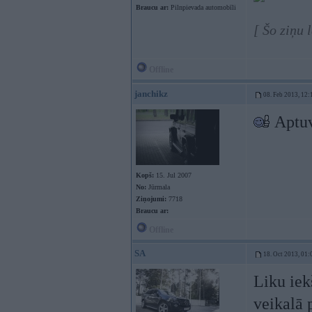
Braucu ar:
Pilnpievada automobīli
[ Šo ziņu 
Offline
janchikz
08. Feb 2013, 12:
Aptuv
Kopš:
15. Jul 2007
No:
Jūrmala
Ziņojumi:
7718
Braucu ar:
Offline
SA
18. Oct 2013, 01:
Liku iek
veikalā 