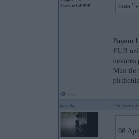
Ziņojumi:
1692
taas "v
Braucu ar:
LAKSHMI
Paņem L
EUR uzli
nevares 
Man tie 
pirdien
Offline
janchikz
08. Apr 2011, 19:
08 Apr