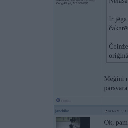
Nelasa 
VW golf2 gti, MB 500SEC
Ir jēga
čakarēt
Čeinže
oriģin
Mēģini r
pārsvarā
Offline
janchikz
08. Feb 2013, 11:
Ok, pam