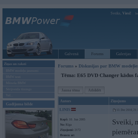
Sveiks,
Viesi!
Ie
Galvenā
Forums
Galerijas
Ziņas un raksti
Forums
»
Diskusijas par BMW modeļi
BMW modeļu jaunumi
Tēma: E65 DVD Changer kādus fai
BMW testi
Mēneša BMW
Sērijveida tūnings
Jauna tēma
Atbildēt
Vel...
Autors
Ziņojums
Gadījuma bilde
LINIS
13. Dec 2010, 21:
Kopš:
10. Jun 2005
Sveiki, n
No:
Rīga
piemēram
Ziņojumi:
2172
Braucu ar: