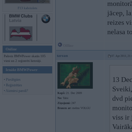
monitorā
F13 kabriolets
jācep, l
reizes v
nelasa t
Offline
Online
tarzan
Pašreiz BMWPower skatās 105
07. Apr 2011, 21:
viesi un 2 reģistrēti lietotāji.
Ienākt BMWPower
13 Dec
• Pieslēgties
• Reģistrēties
Sveiki,
• Aizmirsi paroli?
Kopš:
21. Dec 2009
dvd pi
No:
Talsi
Ziņojumi:
247
monito
Braucu ar:
melnu VOLGU
viss i
Vairāk