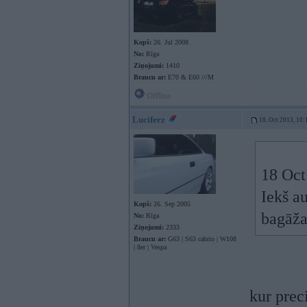
Kopš:
26. Jul 2008
No:
Rīga
Ziņojumi:
1410
Braucu ar:
E70 & E60 ///M
Offline
Luciferz
18. Oct 2013, 10:
18 Oct
Iekš a
Kopš:
26. Sep 2005
bagāža
No:
Rīga
Ziņojumi:
2333
Braucu ar:
G63 | S63 cabrio | W108
| 8er | Vespa
kur prec