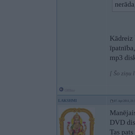
nerāda
Kādreiz 
īpatnība,
mp3 disk
[ Šo ziņu 
Offline
LAKSHMI
07. Apr 2011, 21:
Manējais
DVD disk
Tas pats