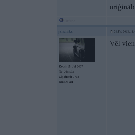
oriģināl
Offline
janchikz
08. Feb 2013, 11:
Vēl vien
Kopš:
15. Jul 2007
No:
Jūrmala
Ziņojumi:
7718
Braucu ar: