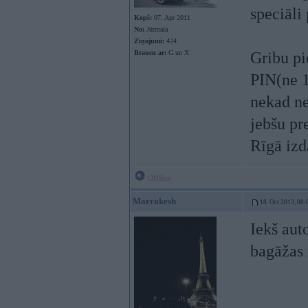
speciāli
Kopš:
07. Apr 2011
No:
Jūrmala
Ziņojumi:
424
Braucu ar:
G un X
Gribu pi
PIN(ne 1
nekad ne
jebšu pre
Rīgā izd
Offline
Marrakesh
18. Oct 2013, 08:
Iekš aut
bagāžas 