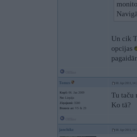
monito
Navigā
Un cik T
opcijas
pagaid
Offline
Tomzs
08. Apr 2011, 14:
Kopš:
06. Jan 2009
Tu taču 
No:
Liepāja
Ko tā?
Ziņojumi:
3580
Braucu ar:
VS & 29
Offline
janchikz
08. Apr 2011, 14: