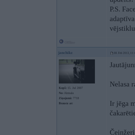
P.S. Fac
adaptīva
vējstikl
Offline
janchikz
08. Feb 2013, 11:
Jautājun
Nelasa r
Kopš:
15. Jul 2007
No:
Jūrmala
Ziņojumi:
7718
Ir jēga 
Braucu ar:
čakarētie
Čeinžeri