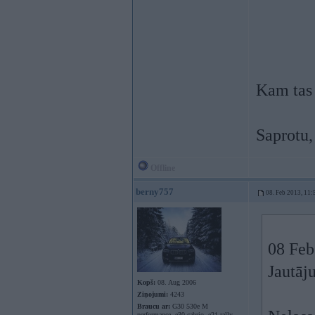
Kam tas 
Saprotu,
Offline
berny757
08. Feb 2013, 11:
08 Feb
Jautāj
Kopš:
08. Aug 2006
Ziņojumi:
4243
Braucu ar:
G30 530e M
performance, e30 cabrio, e21 rally,