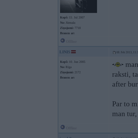
Kopš:
15. Jul 2007
No:
Jūrmala
Ziņojumi:
7718
Braucu ar:
Offline
LINIS
08. Feb 2013, 11:
Kopš:
10. Jun 2005
man 
No:
Rīga
raksti, 
Ziņojumi:
2172
Braucu ar:
after bur
Par to m
man tur,
Offline