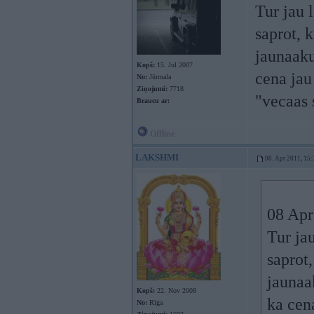
Tur jau 
saprot, 
jaunaaku,
Kopš:
15. Jul 2007
cena jau
No:
Jūrmala
Ziņojumi:
7718
"vecaas 
Braucu ar:
Offline
LAKSHMI
08. Apr 2011, 15:
08 Apr
Tur ja
saprot,
jaunaak
Kopš:
22. Nov 2008
ka cena
No:
Rīga