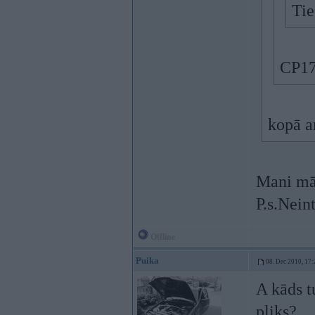
Tie
CP17
kopā a
Mani māc
P.s.Neint
Offline
Puika
08. Dec 2010, 17:
A kāds tu
pliks?