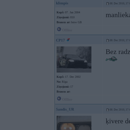
klimpis
08. Dec 2010, 17:
Kopš:
07. Jan 2004
manlieka
Ziņojumi:
810
Braucu ar:
bmw GB
Offline
CP17
08. Dec 2010, 17:
Bez radz
Kopš:
17. Dec 2002
No:
Rīga
Ziņojumi:
17
Braucu ar:
Offline
Sandis_UR
08. Dec 2010, 17:
ķivere d