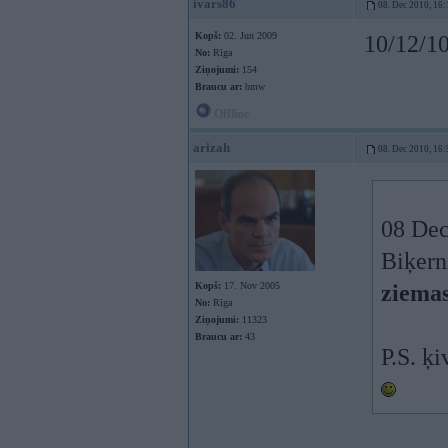
ivars86
08. Dec 2010, 16:
Kopš:
02. Jun 2009
10/12/10
No:
Rīga
Ziņojumi:
154
Braucu ar:
bmw
Offline
arizah
08. Dec 2010, 16:
08 Dec
Biķern
Kopš:
17. Nov 2005
ziemas
No:
Rīga
Ziņojumi:
11323
Braucu ar:
43
P.S. ķ