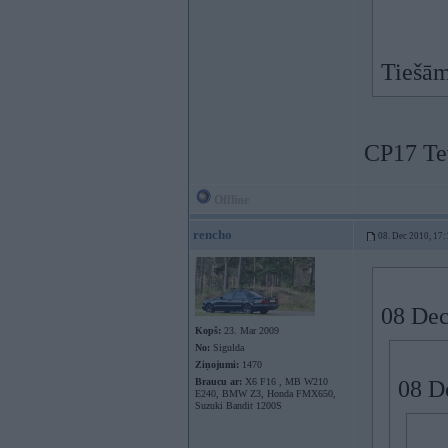
Tiešām
CP17 Te
Offline
rencho
08. Dec 2010, 17:
08 Dec
Kopš:
23. Mar 2009
No:
Sigulda
Ziņojumi:
1470
Braucu ar:
X6 F16 , MB W210
08 De
E240, BMW Z3, Honda FMX650,
Suzuki Bandit 1200S