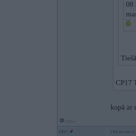
08 
man
Tiešā
CP17 T
kopā ar 
Offline
CP17
08. Dec 2010, 17: