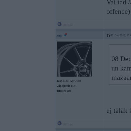
Vai tad 
offence)
Offline
zap
08. Dec 2010, 17:
08 Dec
un kam
mazaa
Kopš:
30. Apr 2008
Ziņojumi:
1541
Braucu ar:
ej tālāk
Offline