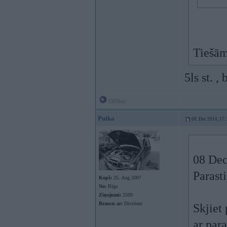
Tiešām
5ls st. ,
Offline
Puika
08. Dec 2010, 17:
08 Dec
Parasti
Kopš:
25. Aug 2007
No:
Rīga
Ziņojumi:
2509
Braucu ar:
Divriteni
Skjiet
ar par