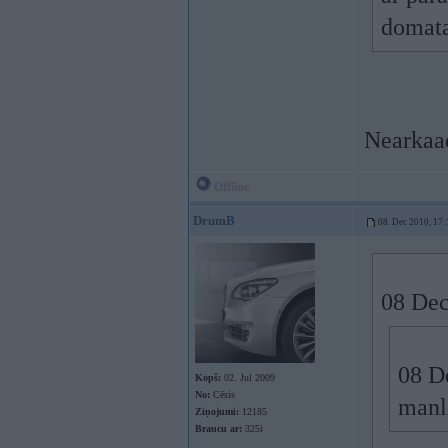
domat
Nearkaa
Offline
DrumB
08. Dec 2010, 17:
08 Dec
08 De
Kopš:
02. Jul 2009
No:
Cēsis
manli
Ziņojumi:
12185
Braucu ar:
325i