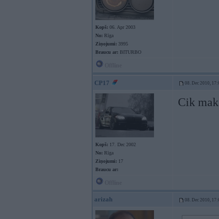
Kopš:
06. Apr 2003
No:
Rīga
Ziņojumi:
3995
Braucu ar:
BITURBO
Offline
CP17
08. Dec 2010, 17:
Cik mak
Kopš:
17. Dec 2002
No:
Rīga
Ziņojumi:
17
Braucu ar:
Offline
arizah
08. Dec 2010, 17: