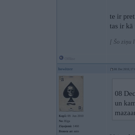
te ir pr
tas ir k
[ Šo ziņu 
Offline
howitzer
08. Dec 2010, 17:
08 Dec
un kam
mazaa
Kopš:
09. Jun 2010
No:
Rīga
Ziņojumi:
1460
Braucu ar:
auto