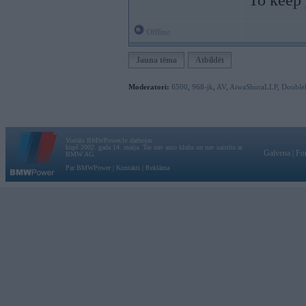
To keep 
Offline
Jauna tēma
Atbildēt
Moderatori:
6500
,
968-jk
,
AV
,
AiwaShuraLLP
,
Double
Vortāls BMWPower.lv darbojas
kopš 2002. gada 14. maija. Tas nav auto klubs un nav saistīts ar
Galvena
|
Fo
BMW AG.
Par BMWPower
|
Kontakti
|
Reklāma