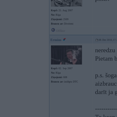
Kopš:
25. Aug 2007
No:
Rīga
Ziņojumi:
2509
Braucu ar:
Divriteni
Offline
Ermins
08. Dec 2010, 17:
neredzu 
Pietam b
Kopš:
02. Sep 2007
No:
Rīga
p.s. šog
Ziņojumi:
608
Braucu ar:
izslēgtu DTC
aizbrauc
darīt ja
----------