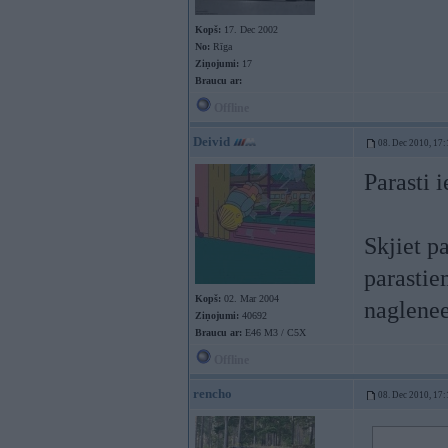
Kopš:
17. Dec 2002
No:
Rīga
Ziņojumi:
17
Braucu ar:
Offline
Deivid
08. Dec 2010, 17:
Parasti i
Skjiet p
parasti
Kopš:
02. Mar 2004
naglene
Ziņojumi:
40692
Braucu ar:
E46 M3 / C5X
Offline
rencho
08. Dec 2010, 17: