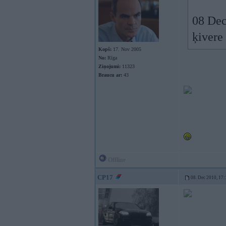
08 Dec
ķivere
Kopš:
17. Nov 2005
No:
Rīga
Ziņojumi:
11323
Braucu ar:
43
Offline
CP17
08. Dec 2010, 17: