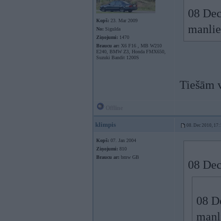
08 Dec
Kopš:
23. Mar 2009
manliek
No:
Sigulda
Ziņojumi:
1470
Braucu ar:
X6 F16 , MB W210
E240, BMW Z3, Honda FMX650,
Suzuki Bandit 1200S
Tiešām v
Offline
klimpis
08. Dec 2010, 17:
Kopš:
07. Jan 2004
Ziņojumi:
810
Braucu ar:
bmw GB
08 Dec
08 De
manli