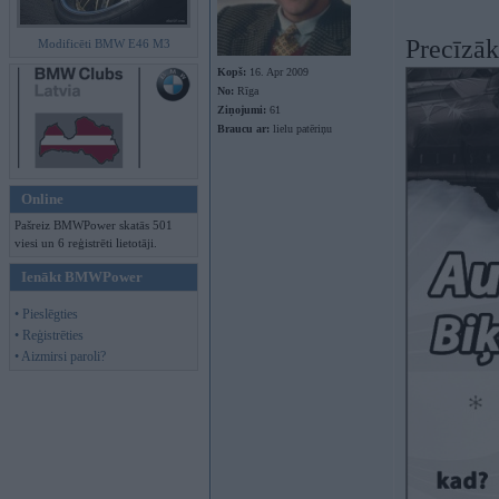
Precīzāk
Modificēti BMW E46 M3
Kopš:
16. Apr 2009
No:
Rīga
Ziņojumi:
61
Braucu ar:
lielu patēriņu
Online
Pašreiz BMWPower skatās 501
viesi un 6 reģistrēti lietotāji.
Ienākt BMWPower
• Pieslēgties
• Reģistrēties
• Aizmirsi paroli?