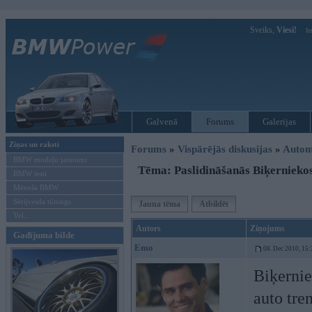
Sveiks,
Viesi!
Ie
Galvenā
Forums
Galerijas
Ziņas un raksti
Forums
»
Vispārējās diskusijas
»
Autom
BMW modeļu jaunumi
Tēma: Paslidināšanās Biķerniekos
BMW testi
Mēneša BMW
Sērijveida tūnings
Jauna tēma
Atbildēt
Vel...
Autors
Ziņojums
Gadījuma bilde
Emo
08. Dec 2010, 15:
Biķernie
auto tren