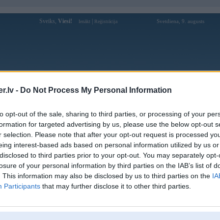
Sveiks,
Viesi!
|
Svetdiena, 9. augusts
Ienākt
Reģistrācija
Forums
Galerijas
Reģistrācija
Lietotāji
Meklētājs
.lv -
Do Not Process My Personal Information
kusijas par BMW modeļiem
»
BMW 7. sērija
»
E38 (1994-2001)
to opt-out of the sale, sharing to third parties, or processing of your per
8 EWS
formation for targeted advertising by us, please use the below opt-out s
r selection. Please note that after your opt-out request is processed y
Atbildēt
eing interest-based ads based on personal information utilized by us or
disclosed to third parties prior to your opt-out. You may separately opt-
Ziņojums
losure of your personal information by third parties on the IAB’s list of
. This information may also be disclosed by us to third parties on the
IA
05. Dec 2010, 17:30
Participants
that may further disclose it to other third parties.
Sveiki!
Jautājums tāds - kur atrodas EWS bloks e38 730 95.g, lasīju iepriekšējās dis
bardačoka vai arī labajā pusē zem lielā, bet tikko apskatījos un nav. Nevar tač