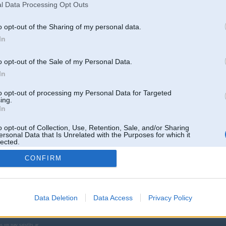
l Data Processing Opt Outs
Paldies!
o opt-out of the Sharing of my personal data.
In
o opt-out of the Sale of my Personal Data.
05. Dec 2010, 17:36
In
2
to opt-out of processing my Personal Data for Targeted
http://www.bimmerboard.com/forums/posts/777370
ing.
p.s iemacies internetu
In
o opt-out of Collection, Use, Retention, Sale, and/or Sharing
ersonal Data that Is Unrelated with the Purposes for which it
lected.
Atbildēt
Out
CONFIRM
k
,
AV
,
AiwaShuraLLP
,
GirtzB
,
Lafter
,
PERFS
,
SteelRat
,
linda
,
marihuans
,
noisex
,
smudo
Data Deletion
Data Access
Privacy Policy
 un nav saistīts ar