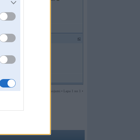
#2
2 ziņojumi • Lapa 1 no 1 •