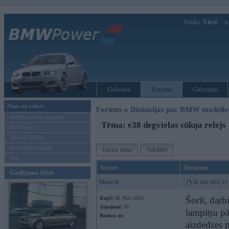
Sveiks,
Viesi!
Ie
Galvenā
Forums
Galerijas
Ziņas un raksti
Forums
»
Diskusijas par BMW modeļi
BMW modeļu jaunumi
Tēma: e38 degvielas sūkņa relejs
BMW testi
Mēneša BMW
Sērijveida tūnings
Jauna tēma
Atbildēt
Vel...
Autors
Ziņojums
Gadījuma bilde
Mooch
28. Nov 2010, 17
Šorīt, darb
Kopš:
28. Nov 2010
Ziņojumi:
10
lampiņu pā
Braucu ar:
aizdedzes p