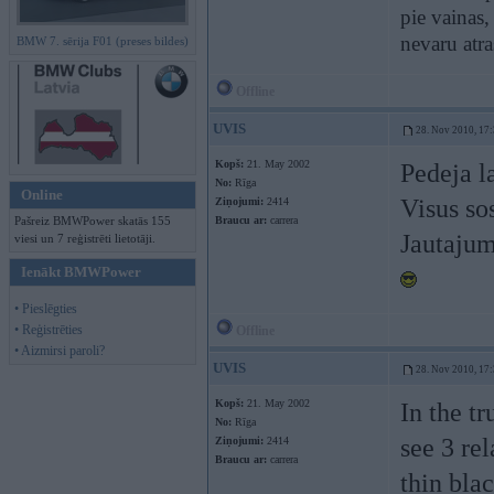
pie vainas,
nevaru atra
BMW 7. sērija F01 (preses bildes)
Offline
UVIS
28. Nov 2010, 17
Kopš:
21. May 2002
Pedeja l
No:
Rīga
Online
Visus so
Ziņojumi:
2414
Pašreiz BMWPower skatās 155
Braucu ar:
carrera
Jautajum
viesi un 7 reģistrēti lietotāji.
Ienākt BMWPower
• Pieslēgties
• Reģistrēties
Offline
• Aizmirsi paroli?
UVIS
28. Nov 2010, 17
Kopš:
21. May 2002
In the tr
No:
Rīga
see 3 rel
Ziņojumi:
2414
Braucu ar:
carrera
thin blac