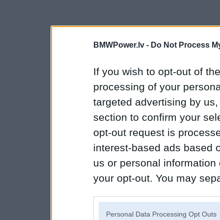
BMWPower.lv -
Do Not Process My
If you wish to opt-out of the
processing of your personal
targeted advertising by us
section to confirm your sel
opt-out request is proces
interest-based ads based o
us or personal information d
your opt-out. You may separ
disclosure of your personal
IAB’s list of downstream pa
Personal Data Processing Opt Outs