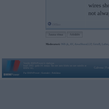
wires sh
not alwa
Offline
Jauna tēma
Atbildēt
Moderatori:
968-jk
,
AV
,
AiwaShuraLLP
,
GirtzB
,
Lafter
Vortāls BMWPower.lv darbojas
kopš 2002. gada 14. maija. Tas nav auto klubs un nav saistīts ar
Galvena
|
Fo
BMW AG.
Par BMWPower
|
Kontakti
|
Reklāma