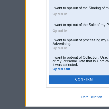
also be disclosed by us to 
I want to opt-out of the Sharing of 
Downstream Participants
th
Opted In
third parties.
I want to opt-out of the Sale of my 
Opted In
I want to opt-out of processing my 
Advertising.
Opted In
I want to opt-out of Collection, Use
of my Personal Data that Is Unrelat
it was collected.
Opted Out
CONFIRM
Data Deletion