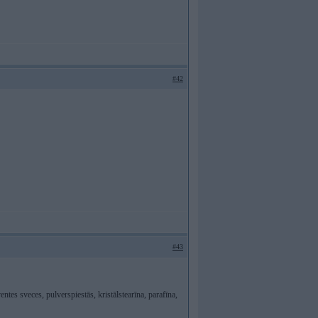
#42
#43
ntes sveces, pulverspiestās, kristālstearīna, parafīna,