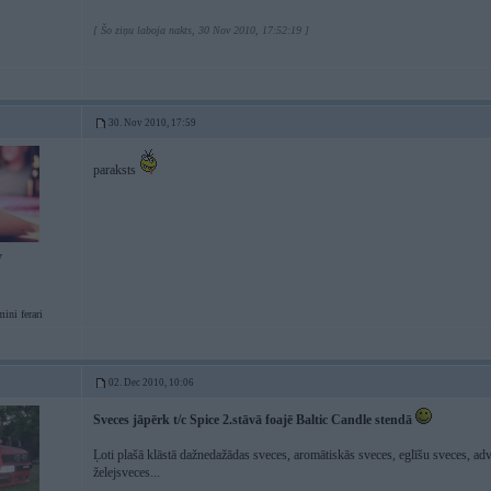
[ Šo ziņu laboja nakts, 30 Nov 2010, 17:52:19 ]
30. Nov 2010, 17:59
paraksts
7
mini ferari
02. Dec 2010, 10:06
Sveces jāpērk t/c Spice 2.stāvā foajē Baltic Candle stendā
Ļoti plašā klāstā dažnedažādas sveces, aromātiskās sveces, eglīšu sveces, adve
želejsveces...