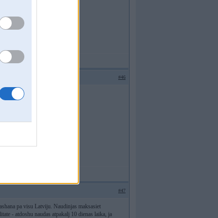
#46
#47
dashana pa visu Latviju. Naudinjas maksasiet
tate - atdoshu naudas atpakalj 10 dienas laika, ja