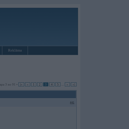
Reklāma
apa 3 no 91 •
|«
«
1
2
3
4
5
...
»
»|
#41