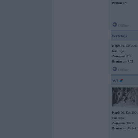
Braucu ar:
Offline
Vertetajs
Kopš:
01. Oct 2005
No:
Rīga
Ziņojumi:
313
Braucu ar:
RG5
Offline
AVI
Kopš:
09. Dec 2004
No:
Rīga
Ziņojumi:
10233
Braucu ar:
Air balti