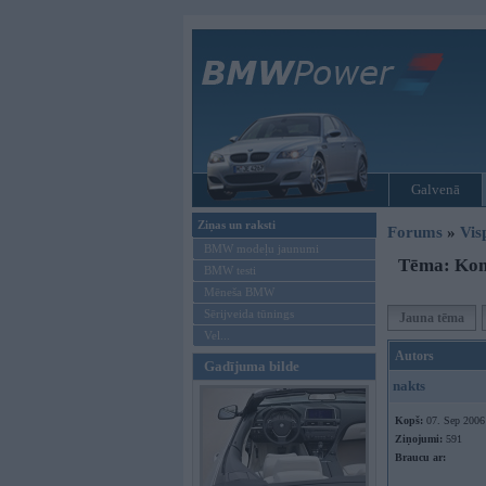
Galvenā
Ziņas un raksti
Forums
»
Vis
BMW modeļu jaunumi
Tēma: Kom
BMW testi
Mēneša BMW
Sērijveida tūnings
Jauna tēma
Vel...
Autors
Gadījuma bilde
nakts
Kopš:
07. Sep 2006
Ziņojumi:
591
Braucu ar: