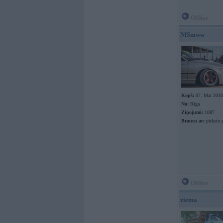
Offline
NfSmww
Kopš:
07. Mar 2010
No:
Rīga
Ziņojumi:
1087
Braucu ar:
pirkstu 
Offline
ziema