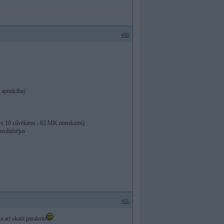
#50
- apmācība)
virs 10 cilvēkiem - 82.MK noteikumi)
unsdzēsējus
#51
a ari skatit parakstu