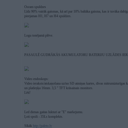
Osram spuldzes
Līdz 90% vairāk gaismas, kā arī par 10% baltāka gaisma, kas ir tuvāka dab
pieejamas H1, H7 un H4 spuldzes.
Logu tonējamā plēve.
PASAULĒ GUDRĀKĀS AKUMULATORU BATERIJU UZLĀDES IERĪ
Video endoskops:
Video ieraksts/atskaņošana uz/no SD atmiņas kartes, divas mitrumizturīga
un platleņķa 16mm. 3,5 " TFT krāsainais monitors.
Lēti!
Led dienas gaitas lukturi ar "E" markejumu.
Ļoti spoži - 35Ls komplekts.
Sīkāk
http://paleto.lv