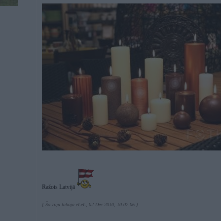
Ražots Latvijā
[ Šo ziņu laboja eLeL, 02 Dec 2010, 10:07:06 ]