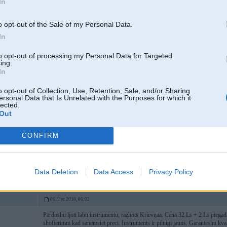
In
o opt-out of the Sale of my Personal Data.
In
to opt-out of processing my Personal Data for Targeted
ing.
In
05. Dec 2010, 23:23
o opt-out of Collection, Use, Retention, Sale, and/or Sharing
BMW AUTOSERVISS UN TUNINGS
ersonal Data that Is Unrelated with the Purposes for which it
lected.
visa veida bmw un citu a\m remonts
Out
metinashanas darbi
argon metinashana
motora parbuve
CONFIRM
turbo uzstadishana
7
vems, ms uzstadishana\reguleshana
izputeji no nerusejusha
LSD (limited slip diff vai bloki) prieksh e46,90,39,38 utt PM vai 26097304
Data Deletion
Data Access
Privacy Policy
06. Dec 2010, 06:02
Pardoshu ljoti labu instrumentu, razhots Krievijaa. Cena 32 Ls + 2 Ls piega
shofierimm kad sanemsiet preci. Instruments ir pilnigi jauns. Garanteshu kvali