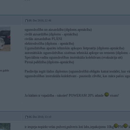
06. Dec 2010, 12:46
ugunsdrošība un aizsardzība (diploms-apmācība)
civilā aizsardzība (diploms - apmācība)
civilās aizsardzības PLĀNI
elektrodrošība (diploms - apmācība)
Ugunsdzēsības aparātu tehniskās apkopes lietpratējs (diploms-apmācība)
automātiskās ugunsdzēsības sistēmas tehniskā apkope un remonts (diploms 
Speciālista vadīta ugunsdrošības instruktāža kolektīvam (evakuācija utt)
Pirmā palīdzība (diploms-apmācība)
pa galdu
Piedāvāju iegūt šādus diplomus (ugunsdrošībā obligāts katrai iestādei, kur 
ugunsdrošības instruktāža kolektīvam - pasniedz cilvēki, kas māca pašus ug
Ja kādam ir vajadzība - rakstiet! POWERAM 20% atlaide
visam!
06. Dec 2010, 13:19
ir iespeja nopirkt velas pulveri,pulveris loti labs,iepakojums 10kg
PM
k