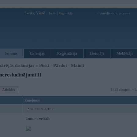
Sveiks,
Viesi!
|
Ceturtdiena, 6. augusts
Ienākt
Reģistrācija
Forums
Galerijas
Reģistrācija
Lietotāji
Meklētājs
pārējās diskusijas
»
Pirkt - Pārdot - Mainīt
ercsludinājumi II
Atbildēt
1813 ziņojumi • L
Ziņojums
30. Nov 2010, 17:51
Jaunumi veikalā: