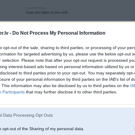
-----------------
Zeme zem kājām un jūra sirdī...
.lv -
Do Not Process My Personal Information
02. Dec 2010, 13:32
to opt-out of the sale, sharing to third parties, or processing of your per
e-36 miglas lukturi 20ls komplekts+ davanā spūldzītes
formation for targeted advertising by us, please use the below opt-out s
t.26188207, www.bbparts.lv
r selection. Please note that after your opt-out request is processed y
eing interest-based ads based on personal information utilized by us or
disclosed to third parties prior to your opt-out. You may separately opt-
[ Šo ziņu laboja oskars11, 02 Dec 2010, 13:34:28 ]
losure of your personal information by third parties on the IAB’s list of
. This information may also be disclosed by us to third parties on the
IA
Participants
that may further disclose it to other third parties.
v
02. Dec 2010, 20:49
l Data Processing Opt Outs
Mēbeles tieši tev - gultas, skapji, durvis, virtuves, viesistabas mēbeles.
>!<
o opt-out of the Sharing of my personal data.