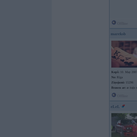
Offline
mareksb
Kopš:
10. May 200
No:
Rīga
Ziņojumi:
15296
Braucu ar:
ar itaļu 
Offline
eLeL