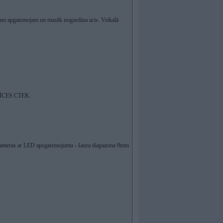
īgam apgaismojam un mazāk nogurdina acis. Veikalā
CES CTEK.
s kameras ar LED apsgaismojumu - šaura diapazona 9mm