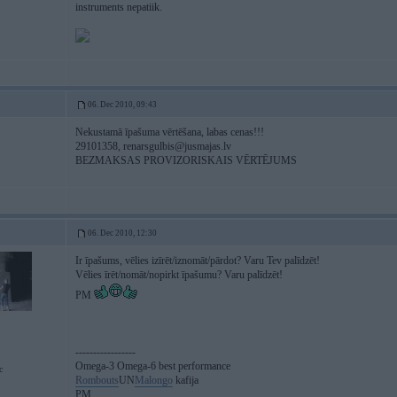
instruments nepatiik.
06. Dec 2010, 09:43
Nekustamā īpašuma vērtēšana, labas cenas!!!
29101358,
renarsgulbis@jusmajas.lv
BEZMAKSAS PROVIZORISKAIS VĒRTĒJUMS
06. Dec 2010, 12:30
Ir īpašums, vēlies izīrēt/iznomāt/pārdot? Varu Tev palīdzēt!
Vēlies īrēt/nomāt/nopirkt īpašumu? Varu palīdzēt!
PM
-----------------
Omega-3 Omega-6 best performance
c
Rombouts
UN
Malongo
kafija
PM