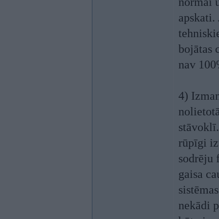
normai u
apskati.
tehniski
bojātas 
nav 100%
4) Izma
nolietot
stāvoklī
rūpīgi i
sodrēju 
gaisa ca
sistēmas
nekādi p