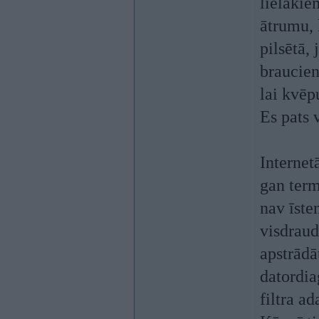
lielākie
ātrumu, 
pilsētā,
braucien
lai kvēpu
Es pats v
Internet
gan term
nav īste
visdraud
apstrādā
datordia
filtra a