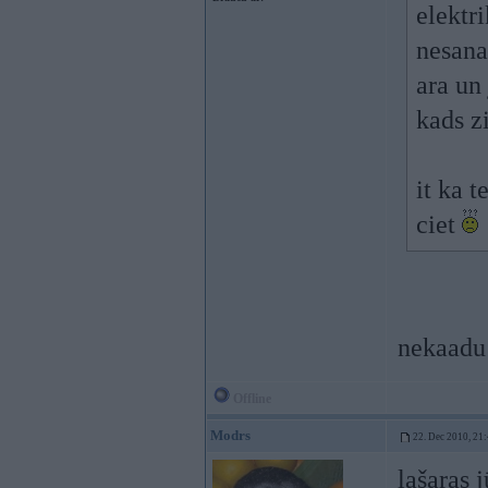
elektri
nesana
ara un
kads z
it ka t
ciet
nekaadu 
Offline
Modrs
22. Dec 2010, 21
lašaras 