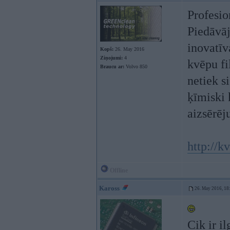
Profesion
Piedāvāj
inovatīv
Kopš:
26. May 2016
Ziņojumi:
4
kvēpu fi
Braucu ar:
Volvo 850
netiek s
ķīmiski 
aizsērēj
http://kv
Offline
Kaross
26. May 2016, 18
Cik ir i