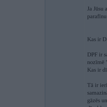
Ja Jūsu 
parafīnu
Kas ir 
DPF ir s
nozīmē "
Kas ir d
Tā ir ie
samazinā
gāzēs un