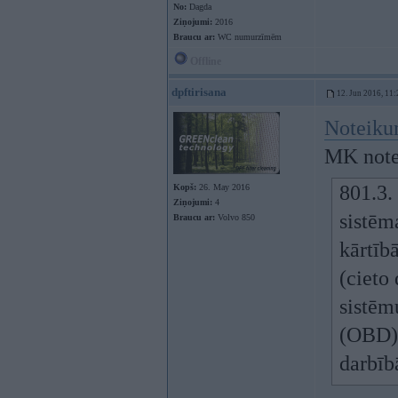
No:
Dagda
Ziņojumi:
2016
Braucu ar:
WC numurzīmēm
Offline
dpftirisana
12. Jun 2016, 11:
Noteikum
MK note
801.3.
Kopš:
26. May 2016
Ziņojumi:
4
sistēm
Braucu ar:
Volvo 850
kārtīb
(cieto 
sistēm
(OBD) 
darbīb