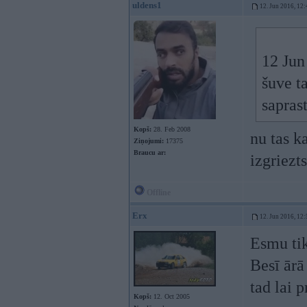
uldens1
12. Jun 2016, 12:
12 Jun
šuve t
sapras
Kopš:
28. Feb 2008
nu tas k
Ziņojumi:
17375
Braucu ar:
izgriezt
Offline
Erx
12. Jun 2016, 12:
Esmu tik
Besī ārā 
tad lai 
Kopš:
12. Oct 2005