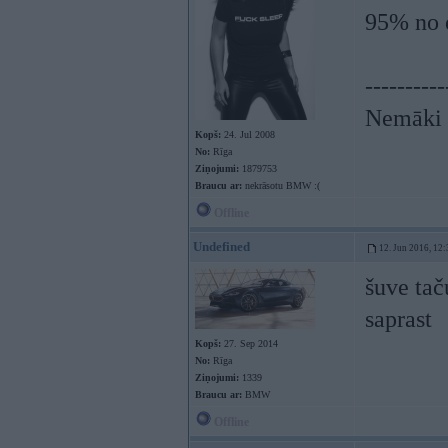
95% no e
----------
Nemāki b
Kopš:
24. Jul 2008
No:
Rīga
Ziņojumi:
1879753
Braucu ar:
nekrāsotu BMW :(
Offline
Undefined
12. Jun 2016, 12:
šuve tač
saprast
Kopš:
27. Sep 2014
No:
Rīga
Ziņojumi:
1339
Braucu ar:
BMW
Offline