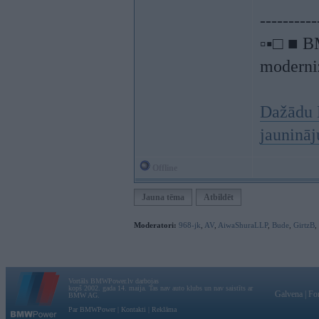
----------
▫▪□ ■ B
moderniz
Dažādu 
jauninā
Offline
Jauna tēma
Atbildēt
Moderatori:
968-jk
,
AV
,
AiwaShuraLLP
,
Bude
,
GirtzB
,
Vortāls BMWPower.lv darbojas
kopš 2002. gada 14. maija. Tas nav auto klubs un nav saistīts ar
Galvena
|
Fo
BMW AG.
Par BMWPower
|
Kontakti
|
Reklāma