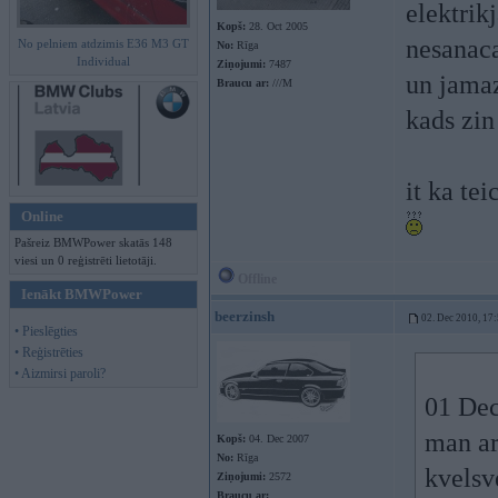
elektrik
Kopš:
28. Oct 2005
nesanaca
No pelniem atdzimis E36 M3 GT
No:
Rīga
Individual
Ziņojumi:
7487
un jama
Braucu ar:
///M
kads zin
it ka tei
Online
Pašreiz BMWPower skatās 148
viesi un 0 reģistrēti lietotāji.
Offline
Ienākt BMWPower
beerzinsh
02. Dec 2010, 17
• Pieslēgties
• Reģistrēties
• Aizmirsi paroli?
01 Dec
man ar
Kopš:
04. Dec 2007
No:
Rīga
kvelsv
Ziņojumi:
2572
Braucu ar: