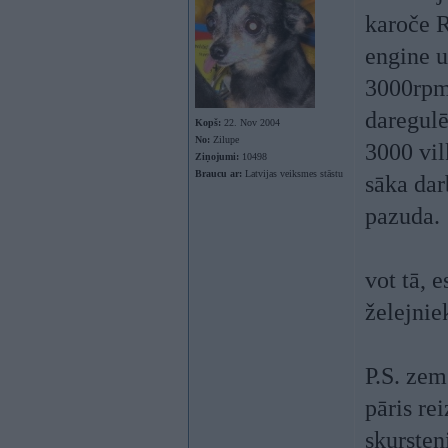
karoče R
engine u
3000rpm
daregulē
Kopš:
22. Nov 2004
No:
Zilupe
3000 vil
Ziņojumi:
10498
Braucu ar:
Latvijas veiksmes stāstu
sāka dar
pazuda.
vot tā, e
želejni
P.S. zem
pāris re
skursten