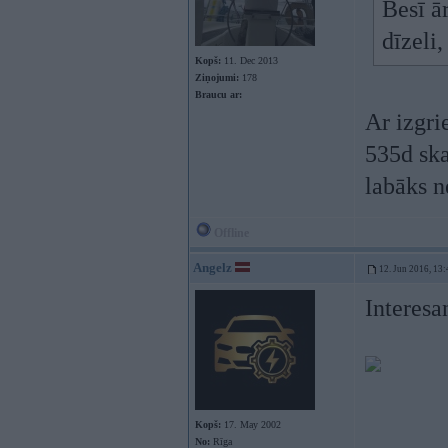
Besī ār
dīzeli
Kopš:
11. Dec 2013
Ziņojumi:
178
Braucu ar:
Ar izgri
535d ska
labāks 
Offline
Angelz
12. Jun 2016, 13:
Interesa
Kopš:
17. May 2002
No:
Rīga