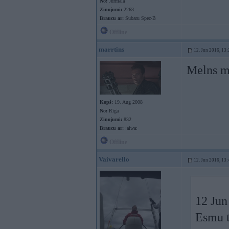
No:
Jūrmala
Ziņojumi:
2263
Braucu ar:
Subaru Spec-B
Offline
marrtins
12. Jun 2016, 13:
Melns mā
Kopš:
19. Aug 2008
No:
Rīga
Ziņojumi:
832
Braucu ar:
:aiwa:
Offline
Vaivarello
12. Jun 2016, 13:
12 Jun
Esmu t