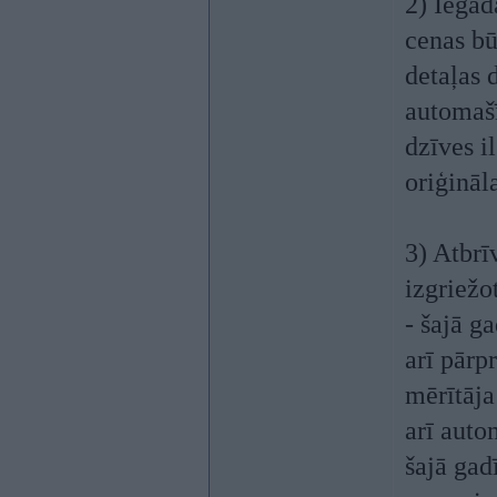
2) Iegād
cenas bū
detaļas 
automaš
dzīves i
oriģināl
3) Atbrīv
izgriežo
- šajā g
arī pārp
mērītāja
arī auto
šajā gad