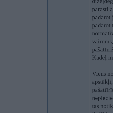
dīzeļdeg
parasti 
padarot 
padarot 
normatīvi
vairums,
pašattīr
Kādēļ ma
Viens no
apstākļi,
pašattīr
nepiecie
tas noti