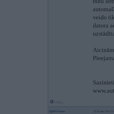
būtu iem
automašī
veido ti
datora a
uzstādīt
Aicinām 
Pieejama
Saziniet
www.aut
Offline
dpftirisana
26. May 2016, 13