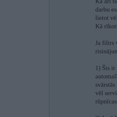
Kā arī t
darbu es
lietot vēl
Kā rīkot
Ja filtrs
risināju
1) Šis i
automašī
svārstās
vēl serv
rūpnīcas