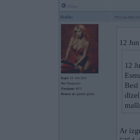
Offline
Ridlihs
12. Jun 2016, 13:
12 Jun
12 J
Esmu
Kopš:
19. Feb 2011
Besī 
No:
Daugavpils
Ziņojumi:
4671
dīzel
Braucu ar:
gandrīz geļiku
mašī
Ar izg