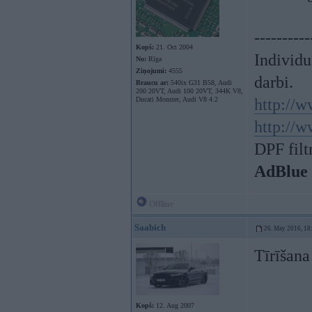
----------
Kopš:
21. Oct 2004
Individ
No:
Rīga
Ziņojumi:
4555
darbi.
Braucu ar:
540ix G31 B58, Audi
200 20VT, Audi 100 20VT, 344K V8,
Ducati Monster, Audi V8 4.2
http://w
http://w
DPF filt
AdBlue
Offline
Saabich
26. May 2016, 18
Tīrīšan
Kopš:
12. Aug 2007