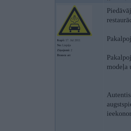
Piedāvāj
restaurā
Pakalpoj
Kopš:
17. Jul 2011
No:
Liepāja
Ziņojumi:
2
Braucu ar:
Pakalpoj
modeļa u
Autentis
augstspi
ieekonom