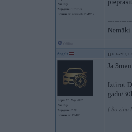
pieprasīt
No:
Rīga
Ziņojumi:
1879753
Braucu ar:
nekrāsotu BMW :(
----------
Nemāki b
Offline
Angelz
12. Jun 2016, 13:
Ja 3men 
Iztīrot 
gadu/30k
Kopš:
17. May 2002
No:
Rīga
[ Šo ziņu 
Ziņojumi:
2893
Braucu ar:
BMW