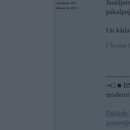
Jautājum
Ziņojumi:
2893
Braucu ar:
BMW
pakalp
Un kāda 
[ Šo ziņu 
----------
▫▪□ ■ B
moderniz
Dažādu 
jauninā