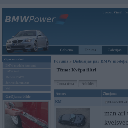
Sveiks,
Viesi!
Ie
Galvenā
Forums
Galerijas
Ziņas un raksti
Forums
»
Diskusijas par BMW modeļi
BMW modeļu jaunumi
Tēma: Kvēpu filtri
BMW testi
Mēneša BMW
Sērijveida tūnings
Jauna tēma
Atbildēt
Vel...
Autors
Ziņojums
Gadījuma bilde
KM
01. Dec 2010, 23
man ari 
kvelsvec