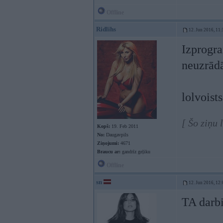
Offline
Ridlihs
12. Jun 2016, 11:
Izprogra
neuzrād
lolvoist
[ Šo ziņu 
Kopš:
19. Feb 2011
No:
Daugavpils
Ziņojumi:
4671
Braucu ar:
gandrīz geļiku
Offline
sn
12. Jun 2016, 12:
TA darbi