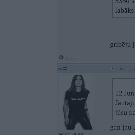
535d s
labāks
gribēju 
Offline
sn
12. Jun 2016, 13:
12 Jun
Jautāj
jūsu 
gan jau 
Kopš:
24. Jul 2008