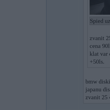
Spied uz
zvanit 2
cena 90l
klat var
+50ls.
bmw diski 
japanu dis
zvanit 25