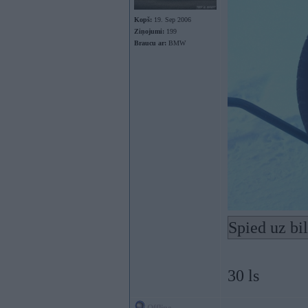
Kopš:
19. Sep 2006
Ziņojumi:
199
Braucu ar:
BMW
Spied uz bi
30 ls