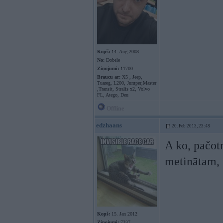
Kopš:
14. Aug 2008
No:
Dobele
Ziņojumi:
11700
Braucu ar:
X5 , Jeep,
Tuareg, L200, Jumper,Master
,Transit, Stralis x2, Volvo
FL, Atego, Deu
Offline
edzhaans
20. Feb 2013, 23:48
A ko, pačot
metinātam,
Kopš:
15. Jan 2012
Ziņojumi:
7337