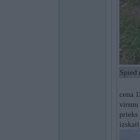
Spied 
cena 1
virsuu
prieks
izskat