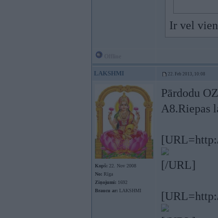
Ir vel vie
Offline
LAKSHMI
22. Feb 2013, 10:08
Pārdodu OZ 
A8.Riepas l
[URL=http:/
[/URL]
Kopš:
22. Nov 2008
No:
Rīga
Ziņojumi:
1692
Braucu ar:
LAKSHMI
[URL=http:/