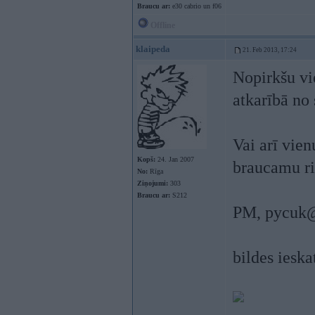
Braucu ar:
e30 cabrio un f06
Offline
klaipeda
21. Feb 2013, 17:24
Nopirkšu vie
atkarībā no 
Vai arī vien
Kopš:
24. Jan 2007
braucamu ri
No:
Rīga
Ziņojumi:
303
Braucu ar:
S212
PM,
pycuk@
bildes iesk