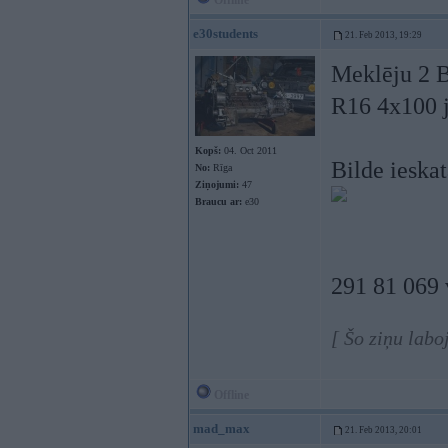
Offline
e30students
21. Feb 2013, 19:29
Meklēju 2 B
R16 4x100 j
Kopš:
04. Oct 2011
Bilde ieska
No:
Rīga
Ziņojumi:
47
Braucu ar:
e30
291 81 069 
[ Šo ziņu labo
Offline
mad_max
21. Feb 2013, 20:01