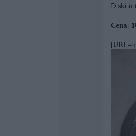
Diski ir 
Cena: 1
[URL=ht