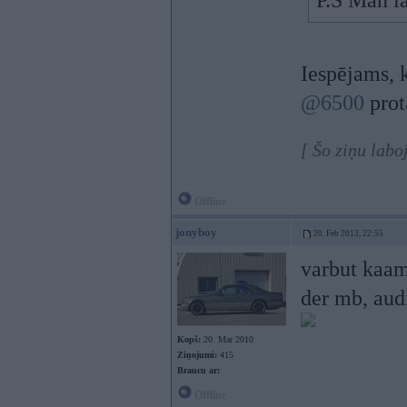
P.S Man la
Iespējams, k
@6500
prot
[ Šo ziņu labo
Offline
jonyboy
20. Feb 2013, 22:55
varbut kaam 
der mb, aud
Kopš:
20. Mar 2010
Ziņojumi:
415
Braucu ar:
Offline