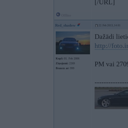
[/URL]
Offline
Red_shadow
22. Feb 2013, 14:01
Dažādi lieti
http://foto
Kopš:
01. Feb 2006
PM vai 27
Ziņojumi:
2269
Braucu ar:
999
--------------