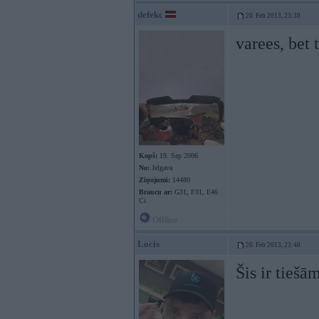
defekc
20. Feb 2013, 23:39
varees, bet 
Kopš:
19. Sep 2006
No:
Jelgava
Ziņojumi:
14480
Braucu ar:
G31, F31, E46
Ci
Offline
Locis
20. Feb 2013, 23:40
Šis ir tiešā