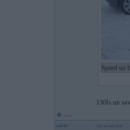
Spied uz b
130ls un sa
Offline
artE46
21. Feb 2013, 09:35