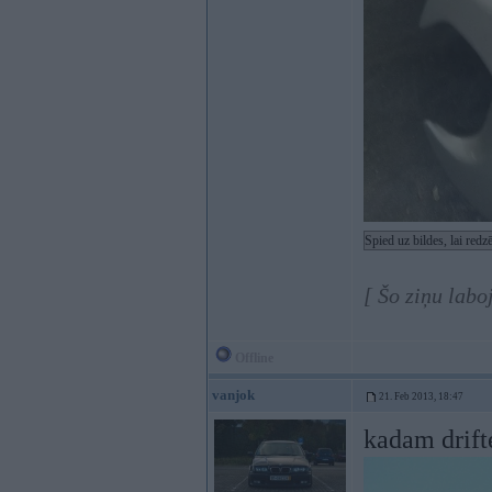
Spied uz bildes, lai red
[ Šo ziņu labo
Offline
vanjok
21. Feb 2013, 18:47
kadam drifte