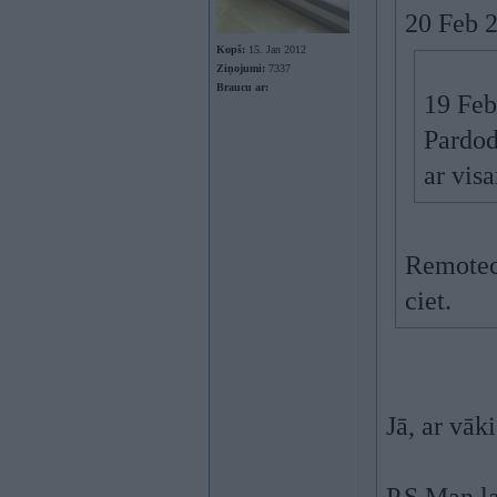
20 Feb 2
Kopš:
15. Jan 2012
Ziņojumi:
7337
Braucu ar:
19 Feb
Pardod
ar vis
Remote
ciet.
Jā, ar vāk