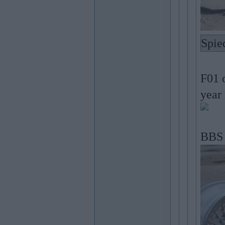
Spie
F01 
year 
BBS 