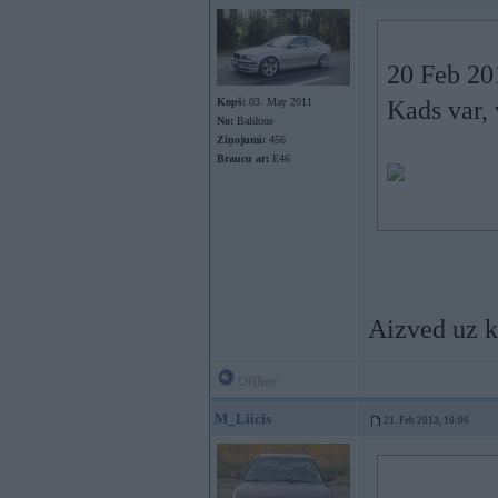
20 Feb 201
Kopš:
03. May 2011
Kads var, 
No:
Baldone
Ziņojumi:
456
Braucu ar:
E46
Aizved uz k
Offline
M_Liicis
21. Feb 2013, 16:06