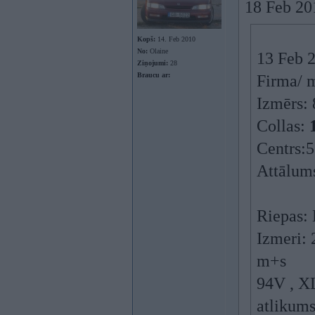
18 Feb 201
Kopš:
14. Feb 2010
No:
Olaine
13 Feb 2
Ziņojumi:
28
Braucu ar:
Firma/ 
Izmērs:
Collas:
Centrs:
Attālum
Riepas:
Izmeri:
m+s
94V , X
atlikum