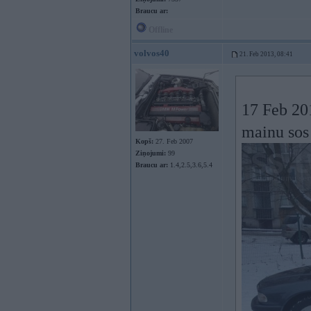
Braucu ar:
Offline
volvos40
21. Feb 2013, 08:41
17 Feb 201
mainu sos
Kopš:
27. Feb 2007
Ziņojumi:
99
Braucu ar:
1.4,2.5,3.6,5.4