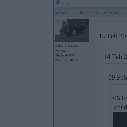
Offline
MAXixt
21. Feb 2013, 23:22
15 Feb 20
Kopš:
18. May 2007
No:
Rīga
14 Feb 2
Ziņojumi:
6597
Braucu ar:
M6 f13
09 Feb
06 F
Zend