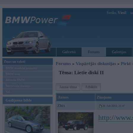
Sveiks,
Viesi!
Ie
Galvenā
Forums
Galerijas
Ziņas un raksti
Forums
»
Vispārējās diskusijas
»
Pirkt 
BMW modeļu jaunumi
Tēma: Lietie diski II
BMW testi
Mēneša BMW
Sērijveida tūnings
Jauna tēma
Atbildēt
Vel...
Autors
Ziņojums
Gadījuma bilde
Zhix
20. Feb 2013, 21:47
http://www.