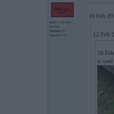
16 Feb 20
Kopš:
27. Dec 2008
No:
Rīga
Ziņojumi:
377
12 Feb 
Braucu ar:
1.6l
10 Feb
ir veel