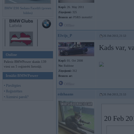
Kopš:
26. May 2011
BMW E90 Sedans Facelift (preses
Ziņojumi:
325
bildes)
Braucu ar:
PSRS motorīti!
Offline
Elvijs_P
20. Feb 2013, 21:53
Kads var, va
Online
Kopš:
01. Oct 2008
Pašreiz BMWPower skatās 139
No:
Baldone
viesi un 5 reģistrēti lietotāji.
Ziņojumi:
312
Ienākt BMWPower
Braucu ar:
Offline
• Pieslēgties
• Reģistrēties
edzhaans
20. Feb 2013, 21:53
• Aizmirsi paroli?
20 Feb 20