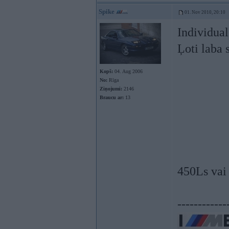
Spike
01. Nov 2010, 20:10
Individua
Ļoti laba 
Kopš:
04. Aug 2006
No:
Rīga
Ziņojumi:
2146
Braucu ar:
13
450Ls vai
------------