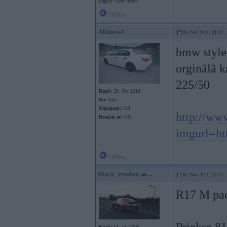
Legacy Twin turbo
Offline
AKbmw1
01. Nov 2010, 21:12
bmw style
orginālā k
225/50
Kopš:
20. Oct 2010
No:
Talsi
Ziņojumi:
132
http://ww
Braucu ar:
535
imgurl=ht
Offline
Black_russian
02. Nov 2010, 19:47
R17 M pac
Kopš:
11. Jul 2006