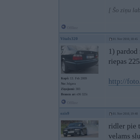
[ Šo ziņu la
Offline
Vitalx320
01. Nov 2010, 18:45
1) pardod 
riepas 225
Kopš:
13. Feb 2009
http://fot
No:
Jelgava
Ziņojumi:
383
Braucu ar:
e36 325i
Offline
ozis9
01. Nov 2010, 19:48
ridler pie
velams sl