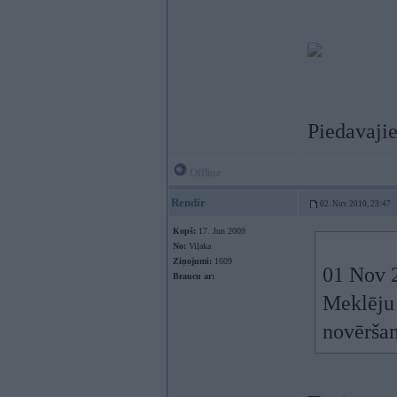
Piedavaji
Offline
Rendir
02. Nov 2010, 23:47
Kopš:
17. Jun 2009
No:
Viļaka
Ziņojumi:
1609
01 Nov 2
Braucu ar:
Meklēju 
novērša