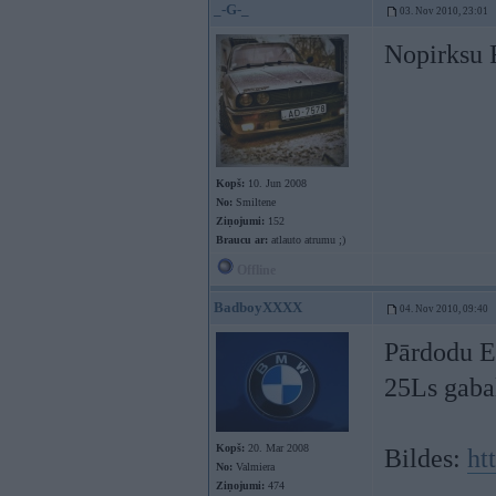
_-G-_
03. Nov 2010, 23:01
Nopirksu 
Kopš:
10. Jun 2008
No:
Smiltene
Ziņojumi:
152
Braucu ar:
atlauto atrumu ;)
Offline
BadboyXXXX
04. Nov 2010, 09:40
Pārdodu E4
25Ls gaba
Kopš:
20. Mar 2008
Bildes:
ht
No:
Valmiera
Ziņojumi:
474