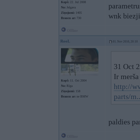
Kopš:
22. Jul 2008
parametru
No:
Jelgava
Ziņojumi:
1405
wnk biezji
Braucu ar:
730
Offline
RooL
01. Nov 2010, 20:10
31 Oct 2
Ir merša 
Kopš:
11. Oct 2004
http://w
No:
Rīga
Ziņojumi:
158
parts/m.
Braucu ar:
ne BMW
paldies p
Offline