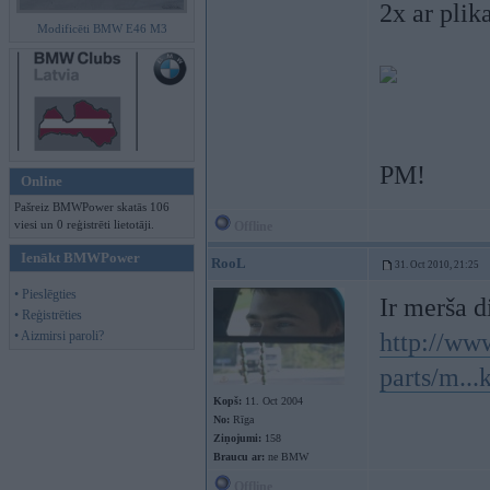
2x ar pli
Modificēti BMW E46 M3
PM!
Online
Pašreiz BMWPower skatās 106
viesi un 0 reģistrēti lietotāji.
Offline
Ienākt BMWPower
RooL
31. Oct 2010, 21:25
• Pieslēgties
Ir merša di
• Reģistrēties
• Aizmirsi paroli?
http://www
parts/m...
Kopš:
11. Oct 2004
No:
Rīga
Ziņojumi:
158
Braucu ar:
ne BMW
Offline