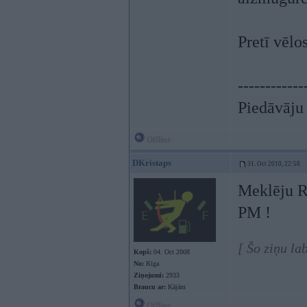
Pretī vēlo
------------
Piedāvāju j
Offline
DKristaps
31. Oct 2010, 22:58
Meklēju R
PM !
[ Šo ziņu l
Kopš:
04. Oct 2008
No:
Rīga
Ziņojumi:
2933
Braucu ar:
Kājām
Offline