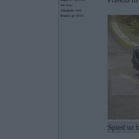
Prieksa 8
No:
Rīga
Ziņojumi:
4469
Braucu ar:
BMW
Spied uz b