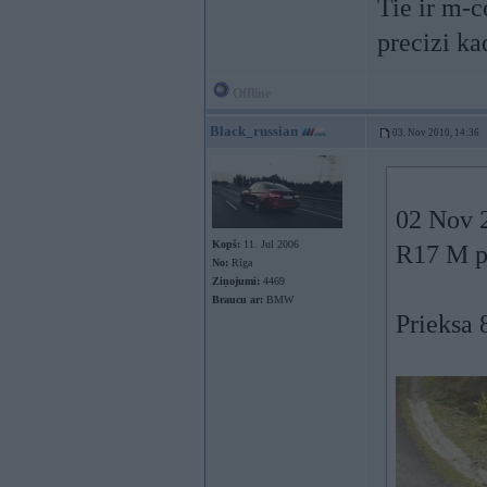
Tie ir m-c
precizi ka
Offline
Black_russian
03. Nov 2010, 14:36
02 Nov 2
Kopš:
11. Jul 2006
R17 M pa
No:
Rīga
Ziņojumi:
4469
Braucu ar:
BMW
Prieksa 