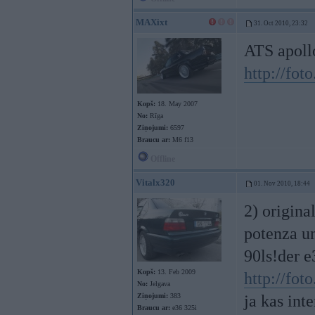
MAXixt
31. Oct 2010, 23:32
ATS apoll
http://fot
Kopš:
18. May 2007
No:
Rīga
Ziņojumi:
6597
Braucu ar:
M6 f13
Offline
Vitalx320
01. Nov 2010, 18:44
2) origina
potenza u
90ls!der e
Kopš:
13. Feb 2009
http://fot
No:
Jelgava
Ziņojumi:
383
ja kas int
Braucu ar:
e36 325i