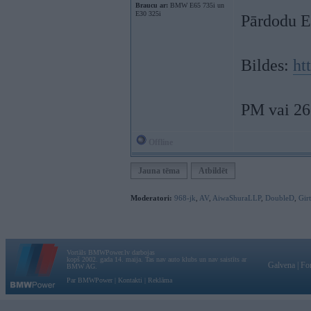
Braucu ar:
BMW E65 735i un
E30 325i
Pārdodu E
Bildes:
ht
PM vai 2
Offline
Jauna tēma
Atbildēt
Moderatori:
968-jk
,
AV
,
AiwaShuraLLP
,
DoubleD
,
Gir
Vortāls BMWPower.lv darbojas
kopš 2002. gada 14. maija. Tas nav auto klubs un nav saistīts ar
Galvena
|
Fo
BMW AG.
Par BMWPower
|
Kontakti
|
Reklāma