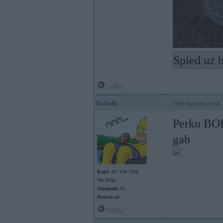
Spied uz b
Offline
Rolisdh
03. Nov 2010, 21:10
Perku BOR
gab
Kopš:
04. Feb 2008
No:
Rīga
Ziņojumi:
82
Braucu ar:
-
Offline