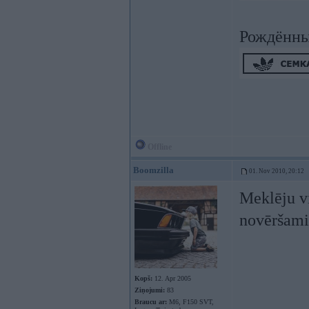
Рождённы
Offline
Boomzilla
01. Nov 2010, 20:12
Meklēju v
novēršami
Kopš:
12. Apr 2005
Ziņojumi:
83
Braucu ar:
M6, F150 SVT,