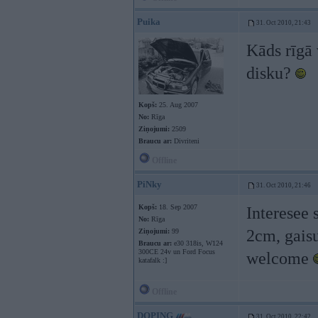
Puika
31. Oct 2010, 21:43
Kāds rīgā
disku?
Kopš:
25. Aug 2007
No:
Rīga
Ziņojumi:
2509
Braucu ar:
Divriteni
Offline
PiNky
31. Oct 2010, 21:46
Kopš:
18. Sep 2007
Interesee 
No:
Rīga
2cm, gaisu
Ziņojumi:
99
Braucu ar:
e30 318is, W124
300CE 24v un Ford Focus
welcome
katafalk :]
Offline
DOPING
31. Oct 2010, 22:42