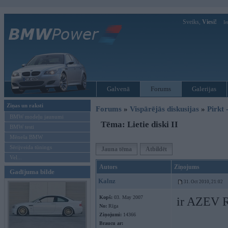
Sveiks,
Viesi!
Ie
Galvenā
Forums
Galerijas
Ziņas un raksti
Forums
»
Vispārējās diskusijas
»
Pirkt 
BMW modeļu jaunumi
Tēma: Lietie diski II
BMW testi
Mēneša BMW
Sērijveida tūnings
Jauna tēma
Atbildēt
Vel...
Autors
Ziņojums
Gadījuma bilde
Kalnz
31. Oct 2010, 21:02
Kopš:
03. May 2007
ir AZEV R
No:
Rīga
Ziņojumi:
14366
Braucu ar: