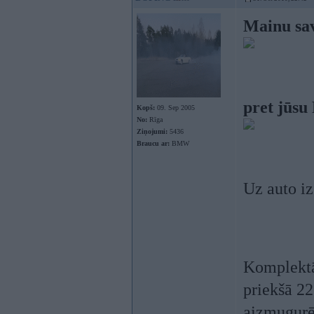
Mainu sav
pret jūsu
Kopš:
09. Sep 2005
No:
Rīga
Ziņojumi:
5436
Braucu ar:
BMW
Uz auto iz
Komplektā
priekšā 22
aizmugurē 