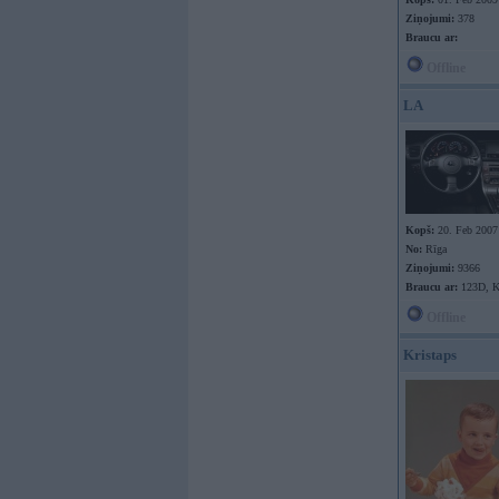
Ziņojumi:
378
Braucu ar:
Offline
LA
Kopš:
20. Feb 2007
No:
Rīga
Ziņojumi:
9366
Braucu ar:
123D, 
Offline
Kristaps