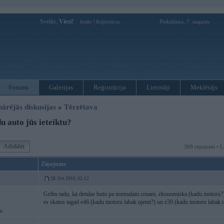
Sveiks,
Viesi!
|
Piektdiena, 7. augusts
Ienākt
Reģistrācija
Forums
Galerijas
Reģistrācija
Lietotāji
Meklētājs
pārējās diskusijas
»
Tērzētava
 auto jūs ieteiktu?
Atbildēt
309 ziņojumi • L
Ziņojums
28. Oct 2010, 02:12
Gribu tadu, lai detalas butu pa normalam cenam, ekonomiska (kadu motoru?),
es skatos tagad e46 (kadu motoru labak njemt?) un e39 (kadu motoru labak 
m.