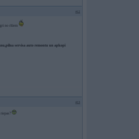
#12
gri no rītiem
,pilna servisa auto remontu un apkopi
#13
s riepas?