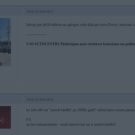
28. Oct 2010, 08:27
balsoju par jēē34 tēdēesu un apkopes veikt tikai pie usera Driver, ieteicams a
-----------------
V/43 AUTOCENTRS Piedāvājam auto virsbūves krāsošanu un pulēšanu
7
28. Oct 2010, 08:31
ko tieši e46 var "uzturēt kārtībā" pa 1000ls gadā? varbut katru sezonu jauna
P.S.
nu bez uzbraucieniem - vienk interesē kas tas ir uzturēt kārtībā?