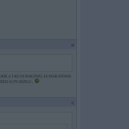
#6
IGAK NJEM, A T KO ES RAKSTIJU, ES PASKATOSOS
REIZ AUTO IDZIGU...
#7