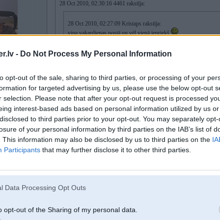
28 Oct 2010, 02:30:16 4461 rakstīja:
28 Oct 2010, 02:27:09 Kristaps rakstīja:
viņa vakardienas postā un vēl vienā iepriekš
tas ipasi neko nesaka, es gribu ziinat kadu motoru labA UN I
.lv -
Do Not Process My Personal Information
PASKATOSOS KO JUS MAN PIEDAVASIET PAR AUTO, UN 
IDZIGU...
to opt-out of the sale, sharing to third parties, or processing of your per
1, E46 Ci
formation for targeted advertising by us, please use the below opt-out s
r selection. Please note that after your opt-out request is processed y
kaadam meerķim?
eing interest-based ads based on personal information utilized by us or
disclosed to third parties prior to your opt-out. You may separately opt-
losure of your personal information by third parties on the IAB’s list of
dragreisam!
. This information may also be disclosed by us to third parties on the
IA
Participants
that may further disclose it to other third parties.
28. Oct 2010, 03:05
mans studenta variants - 2.0 diizelis, 6-6.5L uz 100km. aardiishanaas nav, b
l Data Processing Opt Outs
cenaas, kaa arii pieejamas.
Gribi lai iet labi - izpaudies kaa gribi, tagad lielos motorus var pa leetaam n
ĖSCALADE
o opt-out of the Sharing of my personal data.