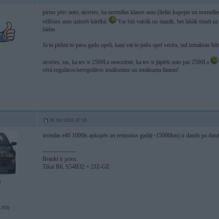
pirms pērc auto, atceries, ka normālas klases auto (lielās kupejas un normāl
vēlēsies auto uzturēt kārtībā.
Var būt vairāk un mazāk, bet labāk tēmēt uz
šādas.
Ja tu pirktu to pasu gadu opeli, kaut vai to pašu opel vectra, tad izmaksas b
atceries, tas, ka tev ir 2500Ls nenozīmē, ka tev ir jāpērk auto par 2500Ls
vērā regulāros/neregulāros ienākumus un ienākumu līmeni!
28. Oct 2010, 07:59
ierindas e46 1000ls apkopēs un remontos gadā(~15000km) ir daudz pa daudz
-----------------
Braukt ir priex.
Tikai R6, S54B32 + 2JZ-GE
2
LSD)