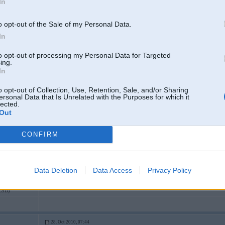
In
[ Šo ziņu laboja Diplomats, 28 Oct 2010, 03:11:06 ]
o opt-out of the Sale of my Personal Data.
In
to opt-out of processing my Personal Data for Targeted
ing.
u senu limuzīnu
In
o opt-out of Collection, Use, Retention, Sale, and/or Sharing
ersonal Data that Is Unrelated with the Purposes for which it
28. Oct 2010, 05:59
lected.
Out
studentu variants ir e46 320i benzīns vai nu 2.0 vai ja pietiek naudas tas faceli
-----------------
CONFIRM
Braukt ir priex.
Tikai R6, S54B32 + 2JZ-GE
2
Data Deletion
Data Access
Privacy Policy
LSD)
28. Oct 2010, 07:44