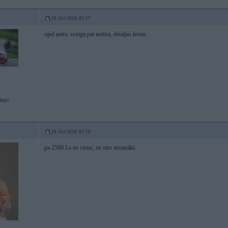
28. Oct 2010, 02:17
opel astra. sexiga pat netiira, detaljas leetas
abejo
28. Oct 2010, 02:18
pa 2500 Ls ne viens, ne otrs nesanāks.