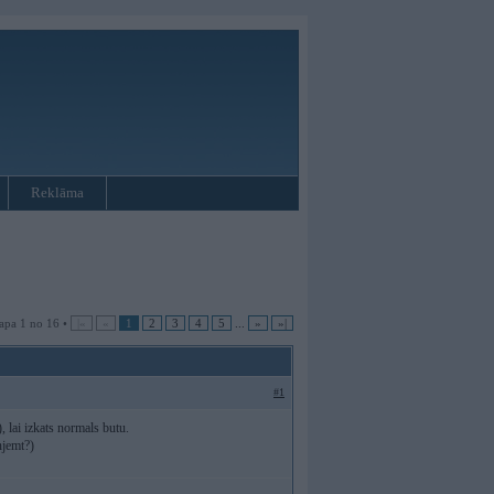
Reklāma
apa 1 no 16 •
|«
«
1
2
3
4
5
...
»
»|
#1
 lai izkats normals butu.
njemt?)