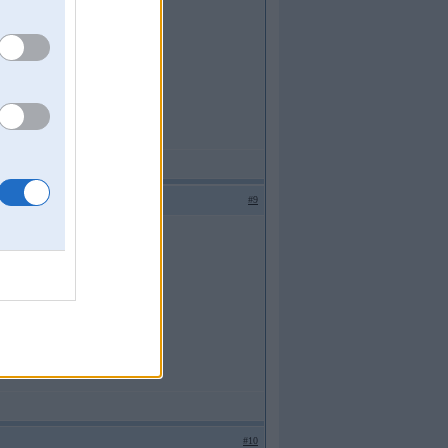
#9
ft ar 2.2...
#10