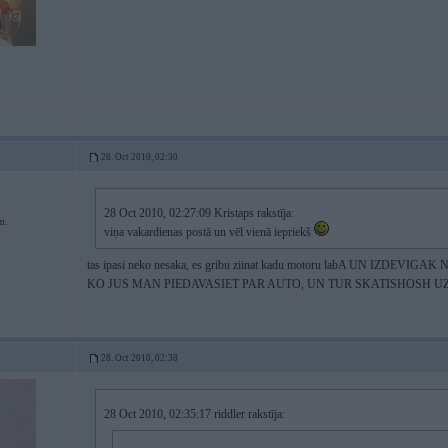
28. Oct 2010, 02:30
28 Oct 2010, 02:27:09 Kristaps rakstīja:
m.
viņa vakardienas postā un vēl vienā iepriekš
tas ipasi neko nesaka, es gribu ziinat kadu motoru labA UN IZDEV
KO JUS MAN PIEDAVASIET PAR AUTO, UN TUR SKATISHOSH UZ
28. Oct 2010, 02:38
28 Oct 2010, 02:35:17 riddler rakstīja: