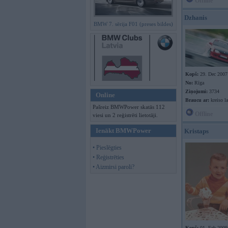
Offline
Dzhanis
BMW 7. sērija F01 (preses bildes)
Kopš:
29. Dec 2007
No:
Rīga
Ziņojumi:
3734
Online
Braucu ar:
kreiso l
Pašreiz BMWPower skatās 112
Offline
viesi un 2 reģistrēti lietotāji.
Ienākt BMWPower
Kristaps
• Pieslēgties
• Reģistrēties
• Aizmirsi paroli?
Kopš:
01. Feb 2009