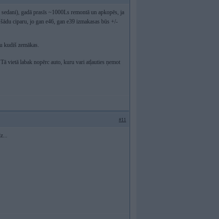
ie sedani), gadā prasīs ~1000Ls remontā un apkopēs, ja
 šādu ciparu, jo gan e46, gan e39 izmakasas būs +/-
ūtu kudiš zemākas.
Tā vietā labak nopērc auto, kuru vari atļauties ņemot
#11
...