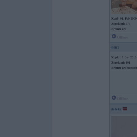
Kopš:
01. Feb 2009
Ziņojumi:
378
Braucu ar:
Offline
4461
Kopš:
13. Jun 2010
Ziņojumi:
101
Braucu ar:
meitene
Offline
defekc