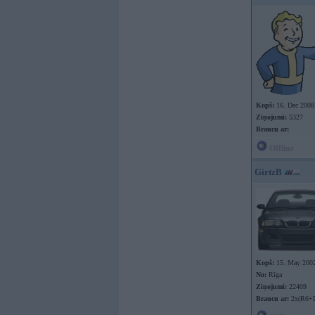
Kopš:
16. Dec 2008
Ziņojumi:
5327
Braucu ar:
Offline
GirtzB
Kopš:
15. May 200
No:
Rīga
Ziņojumi:
22409
Braucu ar:
2x(R6+