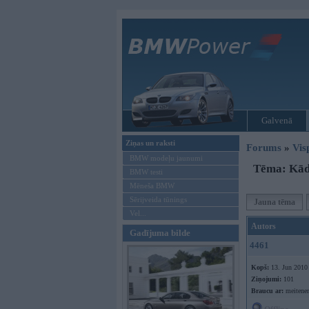
Galvenā
Ziņas un raksti
Forums
»
Vis
BMW modeļu jaunumi
Tēma: Kādu
BMW testi
Mēneša BMW
Sērijveida tūnings
Jauna tēma
Vel...
Autors
Gadījuma bilde
4461
Kopš:
13. Jun 2010
Ziņojumi:
101
Braucu ar:
meitene