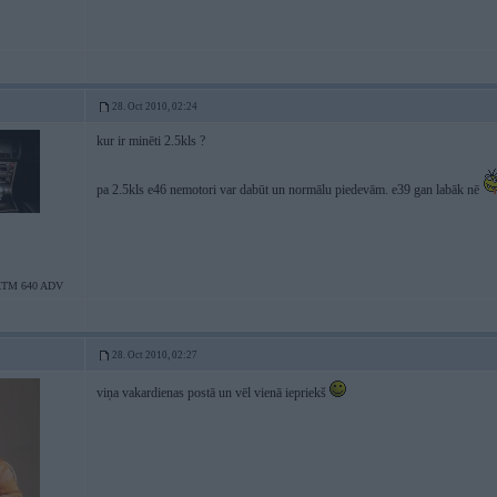
28. Oct 2010, 02:24
kur ir minēti 2.5kls ?
pa 2.5kls e46 nemotori var dabūt un normālu piedevām. e39 gan labāk nē
KTM 640 ADV
28. Oct 2010, 02:27
viņa vakardienas postā un vēl vienā iepriekš