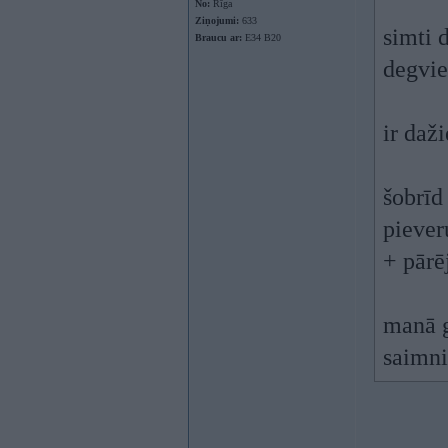
No:
Rīga
Ziņojumi:
633
simti 
Braucu ar:
E34 B20
degvie
ir daž
šobrīd
piever
+ pārē
manā g
saimni