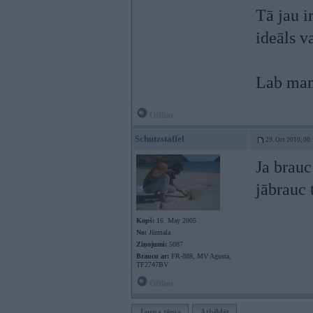
Tā jau 
ideāls v
Lab man 
Offline
Schutzstaffel
29. Oct 2010, 00
Ja brauc
jābrauc 
Kopš:
16. May 2005
No:
Jūrmala
Ziņojumi:
5087
Braucu ar:
FR-888, MV Agusta,
TF2747BV
Offline
Jauna tēma
Atbildēt