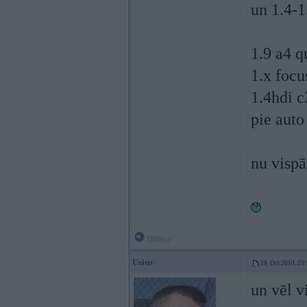
un 1.4-1
1.9 a4 q
1.x focu
1.4hdi c
pie auto
nu visp
Offline
Usins
28. Oct 2010, 23
un vēl v