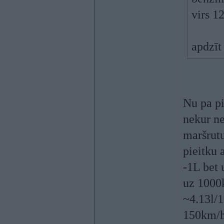
virs 1
apdzīt 
Nu pa pi
nekur ne
maršrutu
pieitku 
-1L bet 
uz 1000k
~4.13l/1
150km/h 