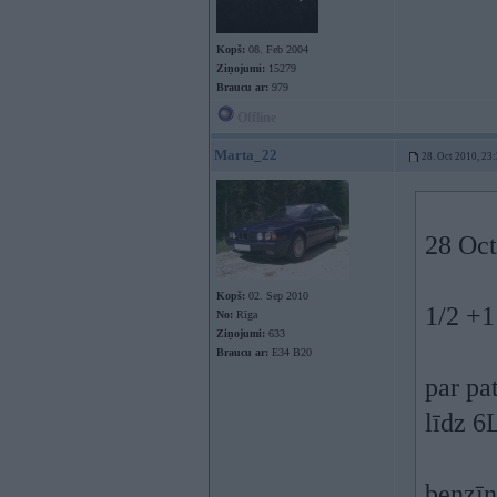
Kopš:
08. Feb 2004
Ziņojumi:
15279
Braucu ar:
979
Offline
Marta_22
28. Oct 2010, 23
28 Oct
Kopš:
02. Sep 2010
1/2 +1
No:
Rīga
Ziņojumi:
633
Braucu ar:
E34 B20
par pa
līdz 6
benzīn