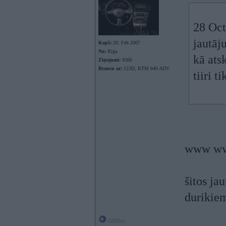
28 Oct
jautāj
Kopš:
20. Feb 2007
No:
Rīga
kā atsk
Ziņojumi:
9366
Braucu ar:
123D, KTM 640 ADV
tiiri t
www w
šitos ja
durikiem
Offline