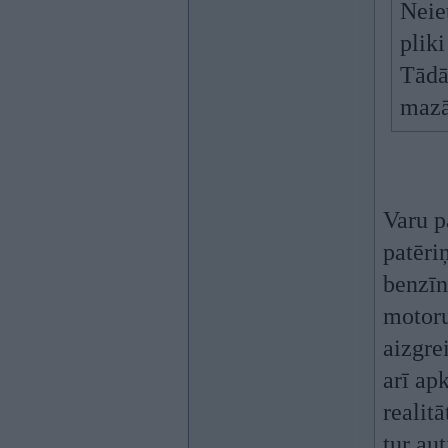
Neiet
pliki
Tādā
mazā
Varu pa
patēriņ
benzīn
motoru
aizgrei
arī ap
realit
tur au