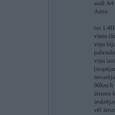
audi A4 
Astru
tas 1.4H
viens tā
viņu bij
pabraukt
viņu izn
(iespēja
nevarēja
90km/h v
ātrums k
ieskrēja
vēl ātru