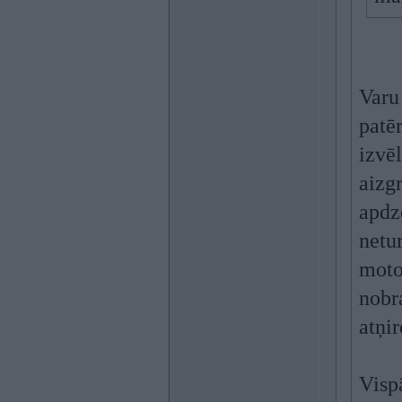
Varu 
patēr
izvē
aizg
apdze
netur
moto
nobra
atņi
Vispā