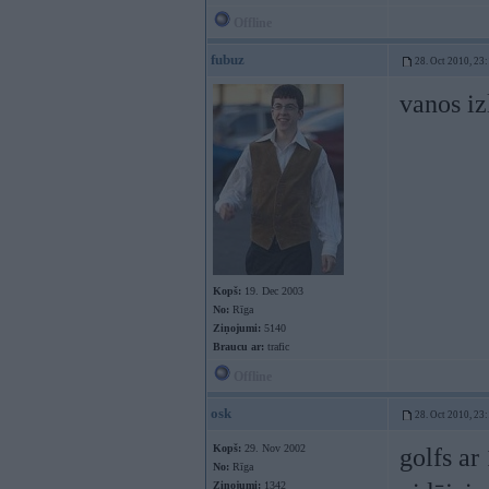
Offline
fubuz
28. Oct 2010, 23
vanos iz
Kopš:
19. Dec 2003
No:
Rīga
Ziņojumi:
5140
Braucu ar:
trafic
Offline
osk
28. Oct 2010, 23
Kopš:
29. Nov 2002
golfs ar
No:
Rīga
Ziņojumi:
1342