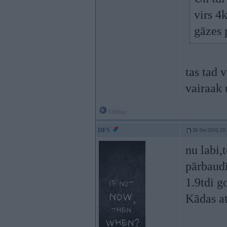
virs 4
gāzes 
tas tad 
vairaak 
Offline
DFS
28. Oct 2010, 23
nu labi,t
pārbaudī
1.9tdi g
Kādas a