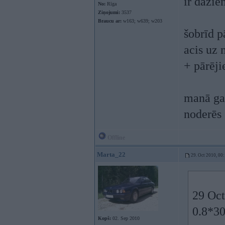
ir dažie
No:
Rīga
Ziņojumi:
3537
Braucu ar:
w163; w639; w203
šobrīd p
acis uz
+ pārēj
manā ga
noderēs
Offline
Marta_22
29. Oct 2010, 00
29 Oct
0.8*3
Kopš:
02. Sep 2010