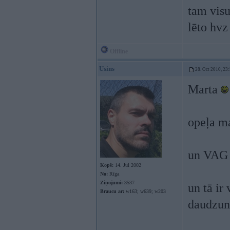
tam visu
lēto hvz
Offline
Usins
28. Oct 2010, 23
Marta
opeļa ma
un VAG 
Kopš:
14. Jul 2002
No:
Rīga
Ziņojumi:
3537
un tā ir
Braucu ar:
w163; w639; w203
daudzun