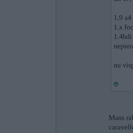
1.9 a4
1.x fo
1.4hdi
nepier
nu vi
Mans rak
caravell