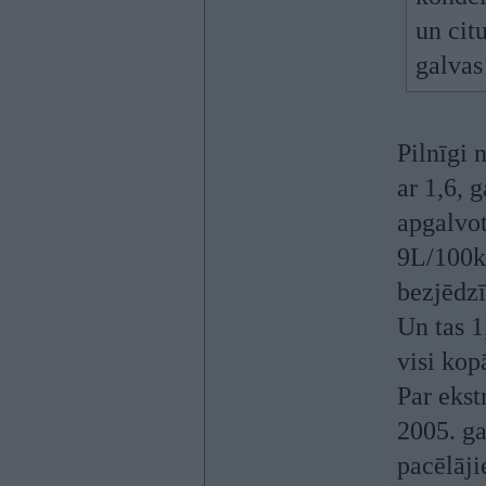
un cit
galvas
Pilnīgi 
ar 1,6, g
apgalvot
9L/100km
bezjēdzī
Un tas 1
visi kop
Par ekst
2005. ga
pacēlāji