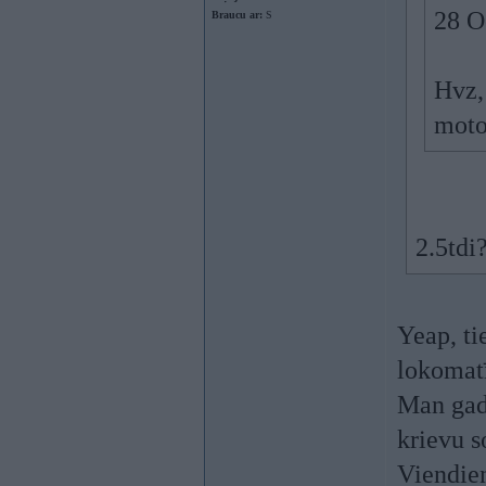
28 O
Braucu ar:
S
Hvz,
moto
2.5tdi
Yeap, ti
lokomat
Man gadī
krievu s
Viendien