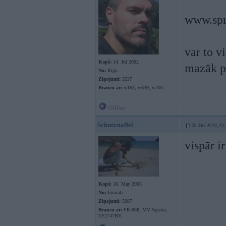
www.spr
var to v
Kopš:
14. Jul 2002
mazāk p
No:
Rīga
Ziņojumi:
3537
Braucu ar:
w163; w639; w203
Offline
Schutzstaffel
28. Oct 2010, 23
vispār ir
Kopš:
16. May 2005
No:
Jūrmala
Ziņojumi:
5087
Braucu ar:
FR-888, MV Agusta,
TF2747BV