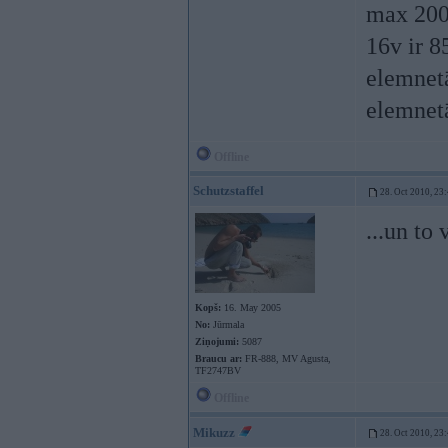
max 200k
16v ir 8
elemnetār
elemnetā
Offline
Schutzstaffel
28. Oct 2010, 23
...un to 
Kopš:
16. May 2005
No:
Jūrmala
Ziņojumi:
5087
Braucu ar:
FR-888, MV Agusta,
TF2747BV
Offline
Mikuzz
28. Oct 2010, 23