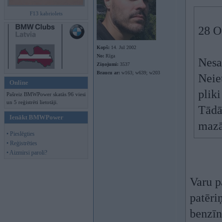
F13 kabriolets
28 O
Kopš:
14. Jul 2002
No:
Rīga
Nesa
Ziņojumi:
3537
Braucu ar:
w163; w639; w203
Neiet
Online
pliki
Pašreiz BMWPower skatās 96 viesi
un 5 reģistrēti lietotāji.
Tādā
Ienākt BMWPower
mazā
• Pieslēgties
• Reģistrēties
• Aizmirsi paroli?
Varu pa
patēriņ
benzīn