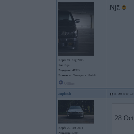
Njā
Kopš:
19. Aug 2005
No:
Rīga
Ziņojumi:
41385
Braucu ar:
Transporta līdzekli
Offline
aupinsh
28. Oct 2010, 23
28 Oct
Kopš:
26. Oct 2004
Ziņojumi:
5608