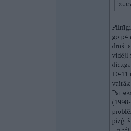
izdev
Pilnīg
golp4 a
droši a
vidēji
diezgan
10-11 
vairāk
Par ek
(1998-
problē
pizģoš
Un tdi