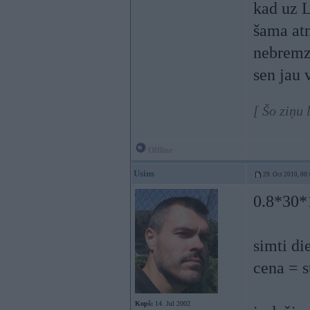
kad uz L
šama atn
nebremzē
sen jau 
[ Šo ziņu
Offline
Usins
29. Oct 2010, 00
0.8*30*
simti di
cena = s
Kopš:
14. Jul 2002