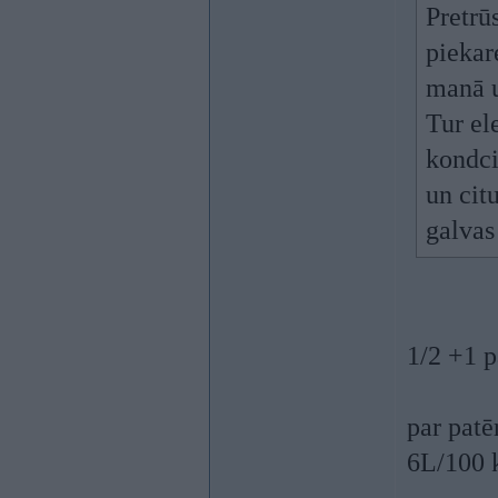
Pretrūs
piekar
manā u
Tur el
kondci
un cit
galvas
1/2 +1 p
par patē
6L/100