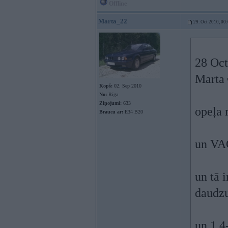
Offline
Marta_22
29. Oct 2010, 00
28 Oct
Marta
Kopš:
02. Sep 2010
No:
Rīga
Ziņojumi:
633
opeļa 
Braucu ar:
E34 B20
un VAG
un tā 
daudzu
un 1.4