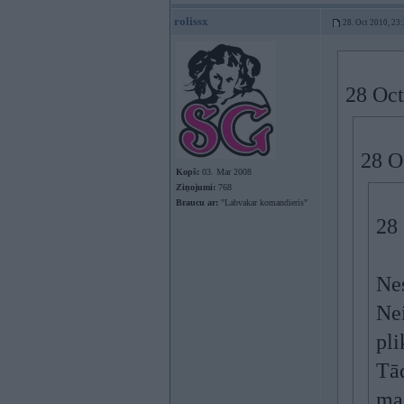
rolissx
28. Oct 2010, 23
28 Oct
28 O
Kopš:
03. Mar 2008
Ziņojumi:
768
Braucu ar:
"Labvakar komandieris"
28 
Nes
Nei
pli
Tād
ma