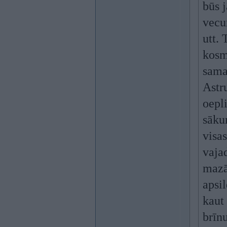
būs 
vecu
utt.
kosm
samak
Astr
oepli
sāku
visas
vaja
mazā
apsi
kaut
brīn