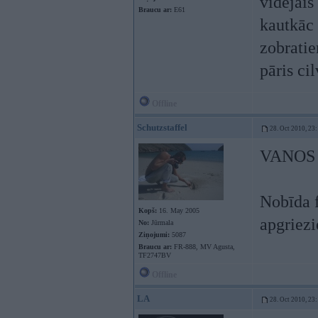
vidējais
Braucu ar:
E61
kautkāc 
zobratie
pāris ci
Offline
Schutzstaffel
28. Oct 2010, 23
VANOS =
Nobīda f
Kopš:
16. May 2005
apgriezi
No:
Jūrmala
Ziņojumi:
5087
Braucu ar:
FR-888, MV Agusta,
TF2747BV
Offline
LA
28. Oct 2010, 23