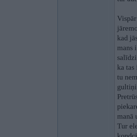
Vispār
jāremo
kad jā
mans i
salīdz
ka tas
tu nem
gultiņ
Pretrūs
piekar
manā u
Tur el
kondci