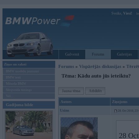
Sveiks,
Viesi!
Ie
Galvenā
Forums
Galerijas
Ziņas un raksti
Forums
»
Vispārējās diskusijas
»
Tērzē
BMW modeļu jaunumi
Tēma: Kādu auto jūs ieteiktu?
BMW testi
Mēneša BMW
Sērijveida tūnings
Jauna tēma
Atbildēt
Vel...
Autors
Ziņojums
Gadījuma bilde
Usins
28. Oct 2010, 23
28 Oct