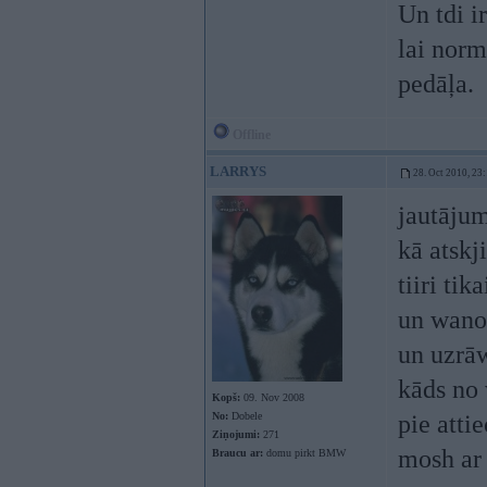
Un tdi i
lai norm
pedāļa.
Offline
LARRYS
28. Oct 2010, 23
jautājum
kā atskji
tiiri tik
un wano
un uzrāw
kāds no 
Kopš:
09. Nov 2008
No:
Dobele
pie atti
Ziņojumi:
271
mosh ar
Braucu ar:
domu pirkt BMW