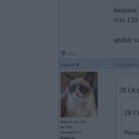
benzīns 
virs 120
apdzīt va
Offline
Android
28. Oct 2010, 23
28 Oct
28 O
Kopš:
16. Dec 2003
No:
Rīga
Nesa
Ziņojumi:
5118
Braucu ar: