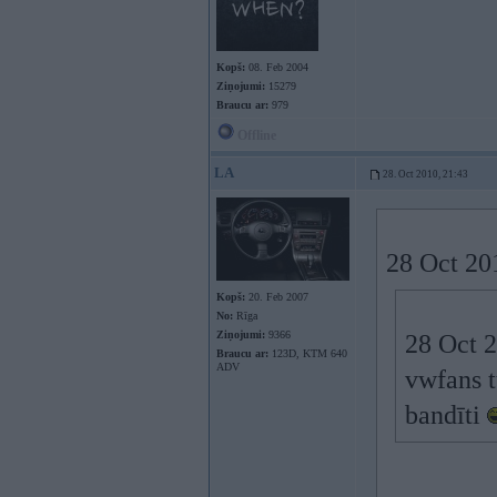
Kopš:
08. Feb 2004
Ziņojumi:
15279
Braucu ar:
979
Offline
LA
28. Oct 2010, 21:43
28 Oct 201
Kopš:
20. Feb 2007
No:
Rīga
Ziņojumi:
9366
28 Oct 2
Braucu ar:
123D, KTM 640
ADV
vwfans t
bandīti