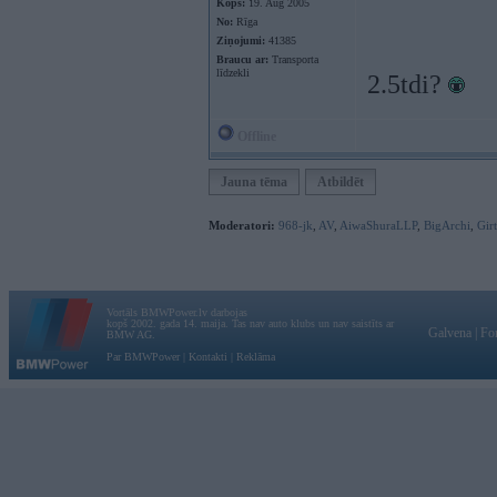
Kopš:
19. Aug 2005
No:
Rīga
Ziņojumi:
41385
Braucu ar:
Transporta
līdzekli
2.5tdi?
Offline
Jauna tēma
Atbildēt
Moderatori:
968-jk
,
AV
,
AiwaShuraLLP
,
BigArchi
,
Gir
Vortāls BMWPower.lv darbojas
kopš 2002. gada 14. maija. Tas nav auto klubs un nav saistīts ar
Galvena
|
Fo
BMW AG.
Par BMWPower
|
Kontakti
|
Reklāma