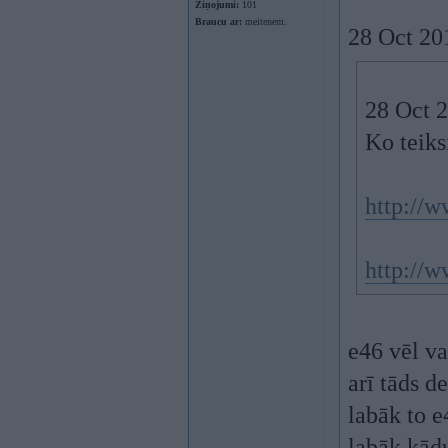
Ziņojumi:
101
Braucu ar:
meitenem.
28 Oct 201
28 Oct 2
Ko teiks
http://w
http://
e46 vēl va
arī tāds de
labāk to e
labāk kādu