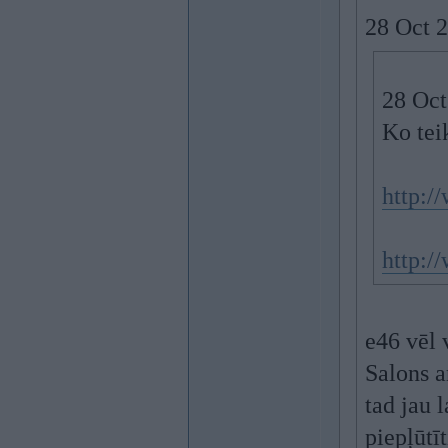
28 Oct 2
28 Oct
Ko tei
http:/
http:/
e46 vēl 
Salons ar
tad jau 
piepļūtī