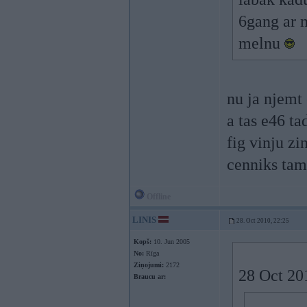
6gang ar 
melnu
nu ja njemt 
a tas e46 ta
fig vinju zin
cenniks tam
Offline
LINIS
28. Oct 2010, 22:25
Kopš:
10. Jun 2005
No:
Rīga
Ziņojumi:
2172
28 Oct 201
Braucu ar: