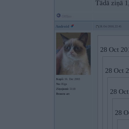
Tādā ziņā 1
Offline
Android
28. Oct 2010, 22:45
28 Oct 201
28 Oct 2
Kopš:
16. Dec 2003
No:
Rīga
Ziņojumi:
5118
28 Oct
Braucu ar:
28 O