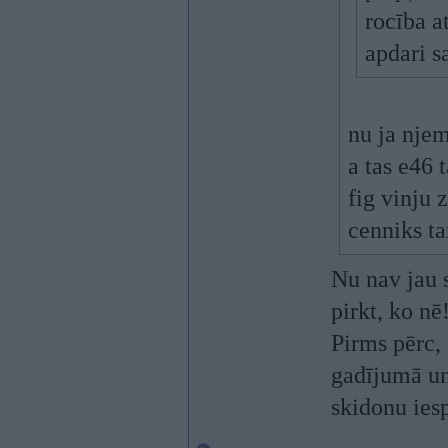
rocība a
apdari 
nu ja njem
a tas e46 
fig vinju z
cenniks t
Nu nav jau s
pirkt, ko nē
Pirms pērc,
gadījumā un
skidonu ies