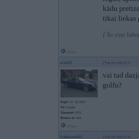
kādu pretiz
tikai liekas
[ Šo ziņu lab
Offline
artis83
28. Oct 2010, 22:57
vai tad dazj
golfu?
Kopš:
24. Jul 2010
No:
Liepāja
Ziņojumi:
6255
Braucu ar:
audi
Offline
Schutzstaffel
28. Oct 2010, 23:01