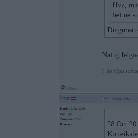
Hvz, man
bet ne s
Diagnosti
Nafig Jelgav
[ Šo ziņu labo
Offline
LINIS
28. Oct 2010, 22:15
Kopš:
10. Jun 2005
No:
Rīga
Ziņojumi:
2172
28 Oct 201
Braucu ar:
Ko teiksi