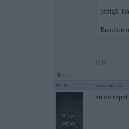
Ņifigā. Ba
Bandītiem
ir ir
Offline
DFS
28. Oct 2010, 21:46
nu tie sapņi