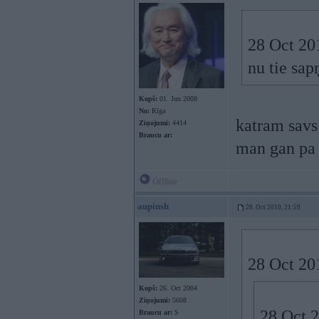
28 Oct 20
nu tie sap
Kopš:
01. Jun 2008
No:
Rīga
katram sav
Ziņojumi:
4414
Braucu ar:
man gan pa 
Offline
aupinsh
28. Oct 2010, 21:59
28 Oct 201
Kopš:
26. Oct 2004
Ziņojumi:
5608
28 Oct 2
Braucu ar:
S