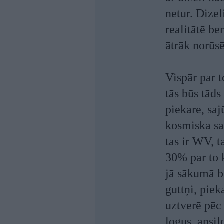
netur. Dizel
realitātē be
ātrāk norūs
Vispār par t
tās būs tāds
piekare, sa
kosmiska sa
tas ir WV, t
30% par to k
jā sākumā bū
guttņi, piek
uztverē pēc
logus, apsi