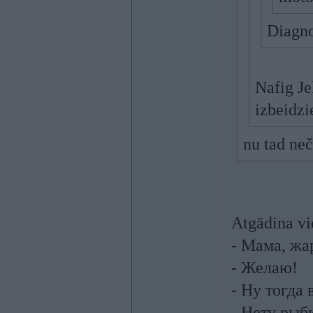
Diagno
Nafig Je
izbeidzi
nu tad ne
Atgādina vi
- Мама, жа
- Желаю!
- Ну тогда 
- Нету рыб