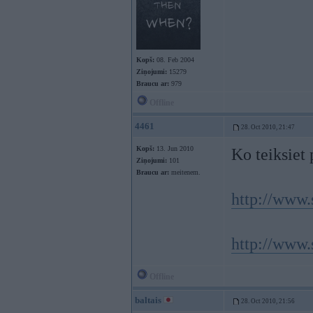
Kopš:
08. Feb 2004
Ziņojumi:
15279
Braucu ar:
979
Offline
4461
28. Oct 2010, 21:47
Kopš:
13. Jun 2010
Ko teiksiet
Ziņojumi:
101
Braucu ar:
meitenem.
http://www.
http://www.
Offline
baltais
28. Oct 2010, 21:56