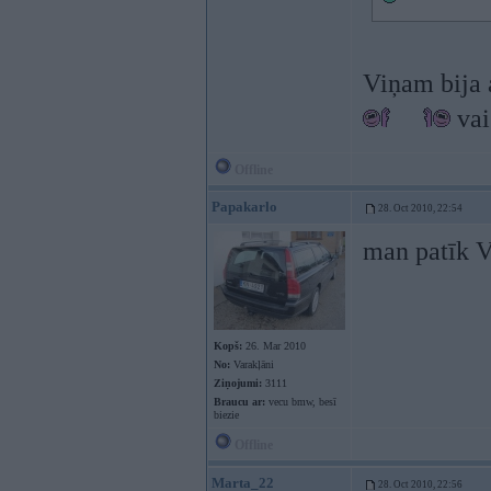
Viņam bija a
vai
Offline
Papakarlo
28. Oct 2010, 22:54
man patīk
Kopš:
26. Mar 2010
No:
Varakļāni
Ziņojumi:
3111
Braucu ar:
vecu bmw, besī
biezie
Offline
Marta_22
28. Oct 2010, 22:56