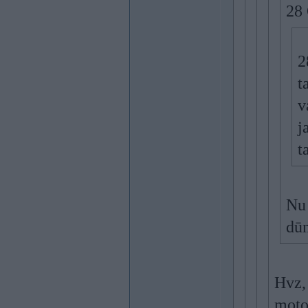
28 
2
t
v
j
t
Nu 
dū
Hvz,
motor