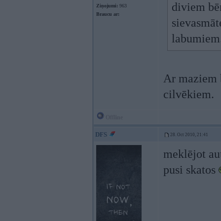
diviem bēr
Ziņojumi:
963
Braucu ar:
sievasmāte
labumiem
Ar maziem bē
cilvēkiem.
Offline
DFS
28. Oct 2010, 21:41
meklējot au
pusi skatos