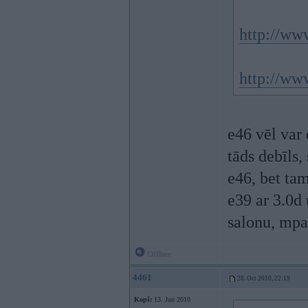
http://ww
http://ww
e46 vēl var 
tāds debīls,
e46, bet tam
e39 ar 3.0d 
salonu, mpa
Offline
4461
28. Oct 2010, 22:19
Kopš:
13. Jun 2010