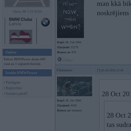
man kkā bik
noskrējiens 
Alpina B6 3.5S (E30)
Kopš:
08. Feb 2004
Ziņojumi:
15279
Online
Braucu ar:
979
Pašreiz BMWPower skatās 400
Offline
viesi un 1 reģistrēti lietotāji.
Chainsaw
28. Oct 2010, 21:39
Ienākt BMWPower
• Pieslēgties
• Reģistrēties
28 Oct 201
• Aizmirsi paroli?
Kopš:
28. Oct 2006
Ziņojumi:
6569
Braucu ar:
trimmeri
28 Oct 2
tas sudr