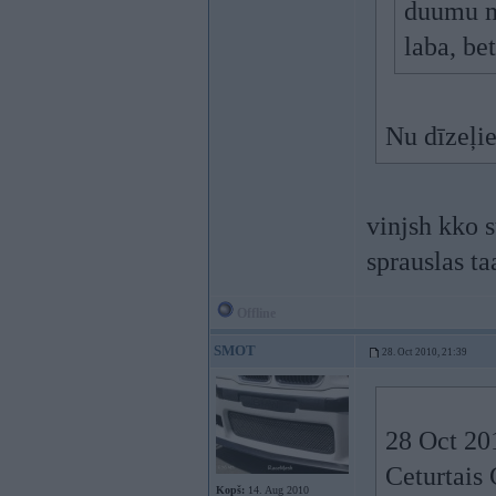
duumu m
laba, be
Nu dīzeļie
vinjsh kko s
sprauslas ta
Offline
SMOT
28. Oct 2010, 21:39
28 Oct 20
Ceturtais 
Kopš:
14. Aug 2010