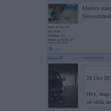
Meriva starp
Sievasmātei 
Kopš:
16. May 2005
No:
Jūrmala
Ziņojumi:
5087
Braucu ar:
FR-888, MV
Agusta, TF2747BV
Offline
Mikuzz
28. Oct 2010, 23:01
28 Oct 201
Hvz, man a
ne sūda ne