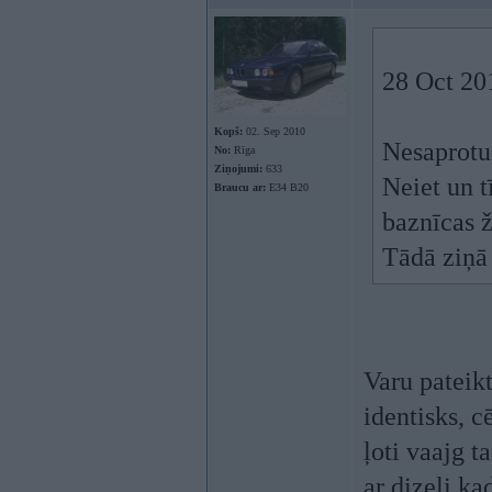
28 Oct 201
Kopš:
02. Sep 2010
Nesaprotu,
No:
Rīga
Ziņojumi:
633
Neiet un tī
Braucu ar:
E34 B20
baznīcas ž
Tādā ziņā 
Varu pateikt
identisks, c
ļoti vaajg 
ar dizeli ka