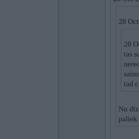
28 Oct
28 O
tas s
nere
saimn
tad 
Nu dīz
paliek