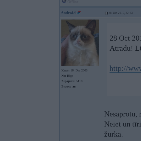
Offline
Android
28. Oct 2010, 22:43
28 Oct 20
Atradu! L
http://www
Kopš:
16. Dec 2003
No:
Rīga
Ziņojumi:
5118
Braucu ar:
Nesaprotu, 
Neiet un tīr
žurka.