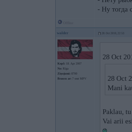
- Ну тогда 
Offline
walder
28. Oct 2010, 22:53
28 Oct 20
Kopš:
18. Apr 2007
No:
Rīga
Ziņojumi:
8700
28 Oct 2
Braucu ar:
7 seat MPV
Mani ka
Paklau, t
Vai arii e