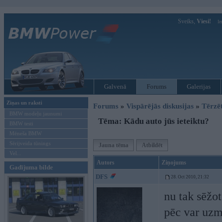
Sveiks,
Viesi!
Ie
Galvenā
Forums
Galerijas
Ziņas un raksti
Forums
»
Vispārējās diskusijas
»
Tērzē
BMW modeļu jaunumi
Tēma: Kādu auto jūs ieteiktu?
BMW testi
Mēneša BMW
Sērijveida tūnings
Jauna tēma
Atbildēt
Vel...
Autors
Ziņojums
Gadījuma bilde
DFS
28. Oct 2010, 21:32
nu tak sēžo
pēc var uzm