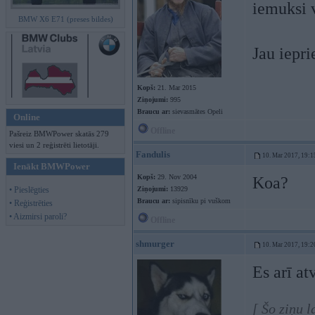
iemuksi v
BMW X6 E71 (preses bildes)
Jau iepri
Kopš:
21. Mar 2015
Ziņojumi:
995
Braucu ar:
sievasmātes Opeli
Online
Offline
Pašreiz BMWPower skatās 279
viesi un 2 reģistrēti lietotāji.
Fandulis
10. Mar 2017, 19:1
Ienākt BMWPower
Kopš:
29. Nov 2004
Koa?
• Pieslēgties
Ziņojumi:
13929
Braucu ar:
sipisnīku pi vuškom
• Reģistrēties
• Aizmirsi paroli?
Offline
shmurger
10. Mar 2017, 19:2
Es arī at
[ Šo ziņu 