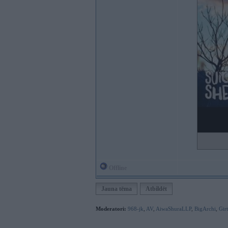
Offline
Jauna tēma
Atbildēt
Moderatori:
968-jk
,
AV
,
AiwaShuraLLP
,
BigArchi
,
Gir