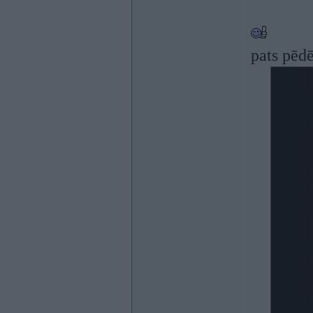
pats pēdē