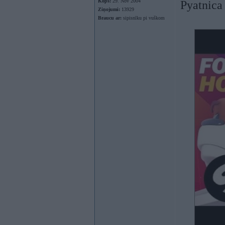
Kopš:
29. Nov 2004
Pyatnica
Ziņojumi:
13929
Braucu ar:
sipisnīku pi vuškom