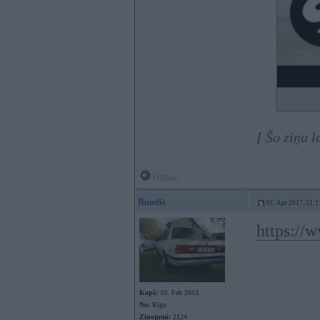
[ Šo ziņu 
Offline
Ruudis
01. Apr 2017, 21:1
https:/
Kopš:
19. Feb 2013
No:
Rīga
Ziņojumi:
2124