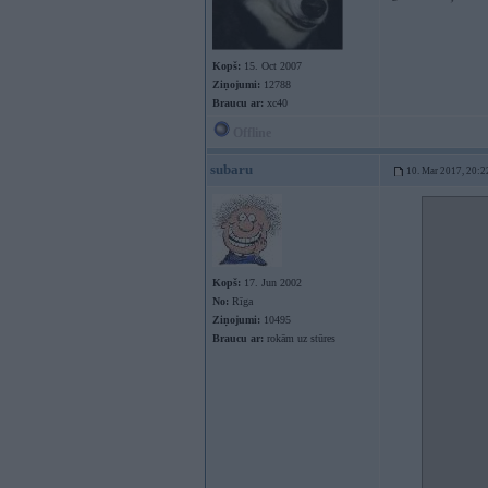
Kopš:
15. Oct 2007
Ziņojumi:
12788
Braucu ar:
xc40
Offline
subaru
10. Mar 2017, 20:2
Kopš:
17. Jun 2002
No:
Rīga
Ziņojumi:
10495
Braucu ar:
rokām uz stūres