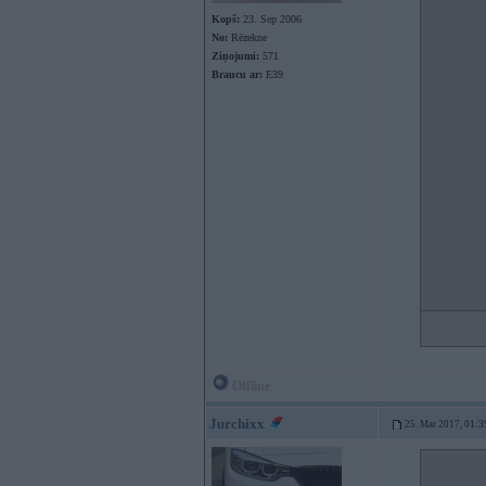
Kopš:
23. Sep 2006
No:
Rēzekne
Ziņojumi:
571
Braucu ar:
E39
Offline
Jurchixx
25. Mar 2017, 01:3