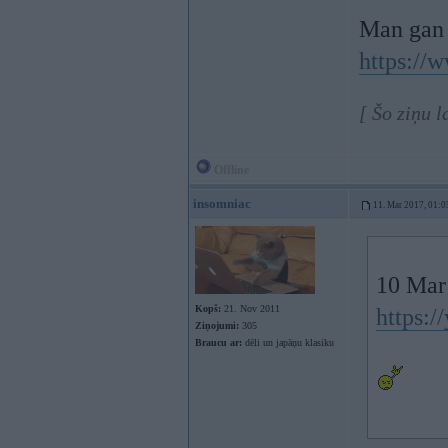
Man gan 
https:/
[ Šo ziņu 
Offline
insomniac
11. Mar 2017, 01:0
10 Mar
Kopš:
21. Nov 2011
https:/
Ziņojumi:
305
Braucu ar:
dēli un japāņu klasiku