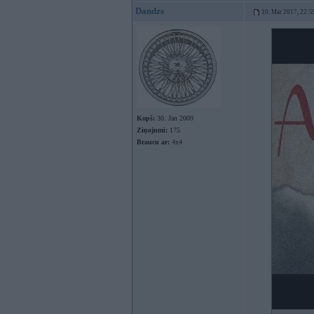
Dandzs
10. Mar 2017, 22:5
Kopš:
30. Jan 2009
Ziņojumi:
175
Braucu ar:
4x4