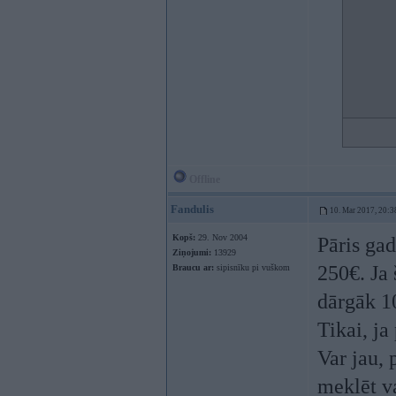
Offline
Fandulis
10. Mar 2017, 20:3
Kopš:
29. Nov 2004
Pāris gad
Ziņojumi:
13929
250€. Ja
Braucu ar:
sipisnīku pi vuškom
dārgāk 
Tikai, ja
Var jau,
meklēt va