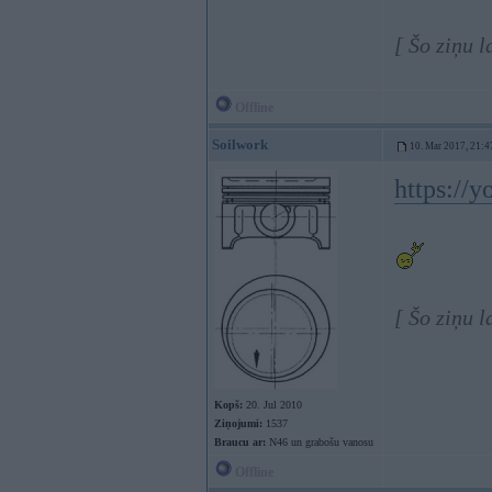
[ Šo ziņu 
Offline
Soilwork
10. Mar 2017, 21:4
https://
[ Šo ziņu 
Kopš:
20. Jul 2010
Ziņojumi:
1537
Braucu ar:
N46 un grabošu vanosu
Offline