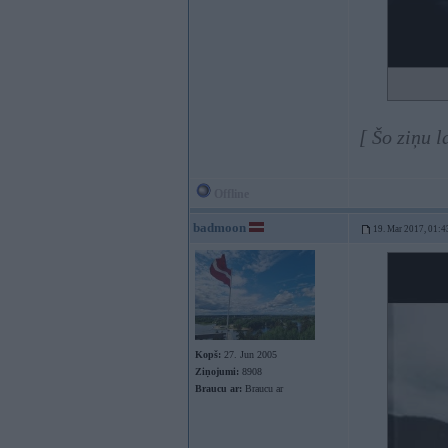
[ Šo ziņu 
Offline
badmoon
19. Mar 2017, 01:4
Kopš:
27. Jun 2005
Ziņojumi:
8908
Braucu ar:
Braucu ar