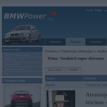
Sveiks,
Viesi!
Ie
Galvenā
Forums
Galerijas
Ziņas un raksti
Forums
»
Vispārējās diskusijas
»
Audio,
BMW modeļu jaunumi
Tēma: Vienkārši super dziesmas
BMW testi
Mēneša BMW
Sērijveida tūnings
Jauna tēma
Atbildēt
Vel...
Autors
Ziņojums
Gadījuma bilde
Amish
10. Mar 2017, 18:3
Atvainojo
teiciens 