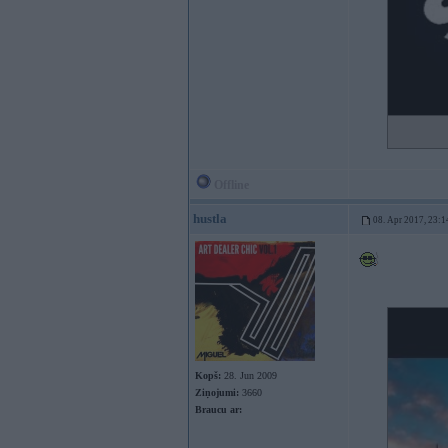
Offline
hustla
08. Apr 2017, 23:1
Kopš:
28. Jun 2009
Ziņojumi:
3660
Braucu ar: