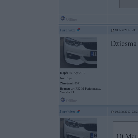
Offline
Jurchixx
10. Mar 2017, 23:0
Dziesma 
Kopš:
19. Apr 2012
No:
Rīga
Ziņojumi:
8341
Braucu ar:
F32 M Performance,
Yamaha R1
Offline
Jurchixx
10. Mar 2017, 23:2
10 Mar