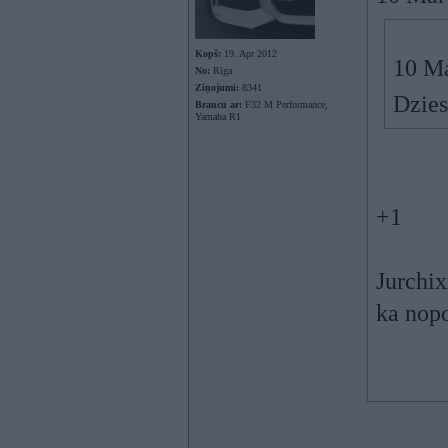
Kopš:
19. Apr 2012
10 Ma
No:
Rīga
Ziņojumi:
8341
Dzies
Braucu ar:
F32 M Performance,
Yamaha R1
+1
Jurchix
ka nopo