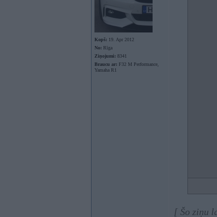
Kopš:
19. Apr 2012
No:
Rīga
Ziņojumi:
8341
Braucu ar:
F32 M Performance,
Yamaha R1
[ Šo ziņu 