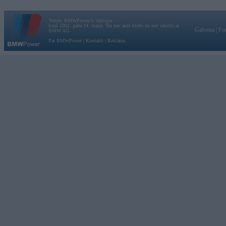
Vortāls BMWPower.lv darbojas
kopš 2002. gada 14. maija. Tas nav auto klubs un nav saistīts ar
Galvena
|
Fo
BMW AG.
Par BMWPower
|
Kontakti
|
Reklāma