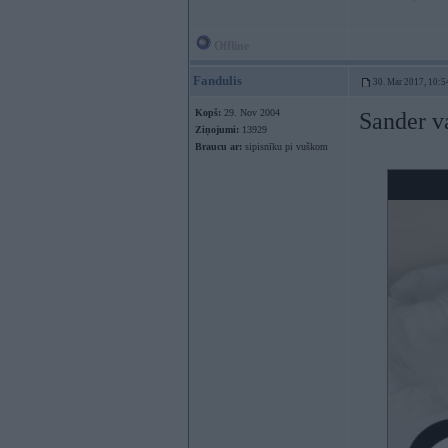
Offline
Fandulis
30. Mar 2017, 10:5
Kopš:
29. Nov 2004
Sander 
Ziņojumi:
13929
Braucu ar:
sipisnīku pi vuškom