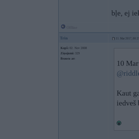
bļe, ej i
Offline
Trin
11. Mar 2017, 00:2
Kopš:
02. Nov 2008
Ziņojumi:
329
Braucu ar:
10 Mar
@riddl
Kaut ga
iedveš 