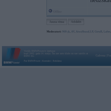
neuzska
Offline
Jauna tēma
Atbildēt
Moderatori:
968-jk
,
AV
,
AiwaShuraLLP
,
GirtzB
,
Lafter
Vortāls BMWPower.lv darbojas
kopš 2002. gada 14. maija. Tas nav auto klubs un nav saistīts ar
Galvena
|
Fo
BMW AG.
Par BMWPower
|
Kontakti
|
Reklāma