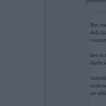
patiešām
Bet vi
delj ta
vismaz 
bet es 
darbs v
iisten
naakos
un atb