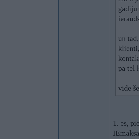
gadīju
ieraud
un tad,
klienti
kontak
pa tel
vide še
1. es, p
IEmaksa