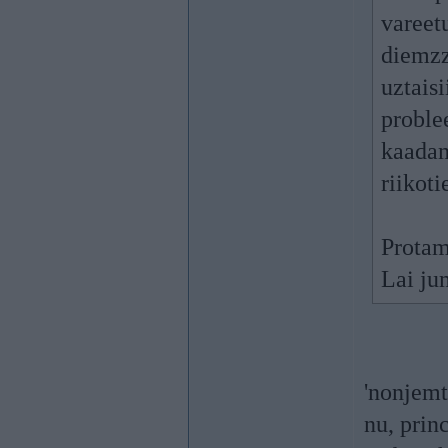
vareetu
diemzz
uztaisi
proble
kaadam
riikoti
Protam
Lai ju
'nonjemt
nu, princ