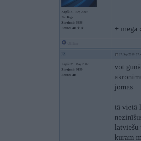
Kopš:
21. Sep 2009
No:
Rīga
Ziņojumi:
5356
+ mega 
Braucu ar:
♛ ♛
Offline
JZ
27. Sep 2010, 17:
Kopš:
31. May 2002
vot gunā
Ziņojumi:
9159
akronīmu
Braucu ar:
jomas
tā vietā 
nezinīšu
latviešu
kuram mo