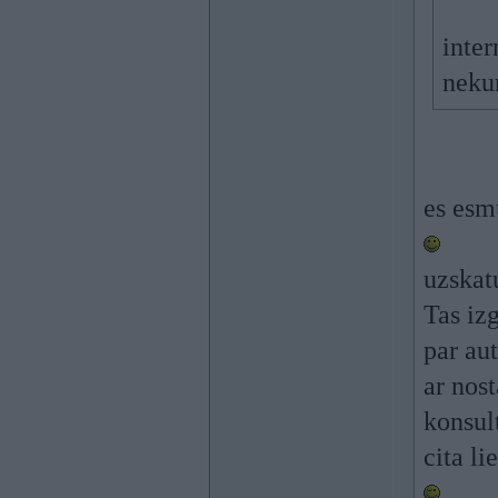
inter
nekur
es esm
uzskat
Tas izg
par au
ar nos
konsul
cita li