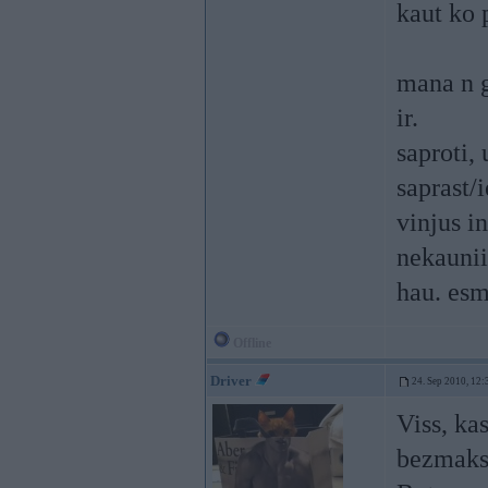
kaut ko 
mana n g
ir.
saproti,
saprast/i
vinjus i
nekaunii
hau. esm
Offline
Driver
24. Sep 2010, 12:
Viss, ka
bezmaksa