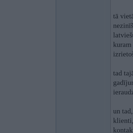
tā viet
nezinīš
latvie
kuram 
izriet
tad ta
gadīju
ieraud
un tad,
klienti
kontak