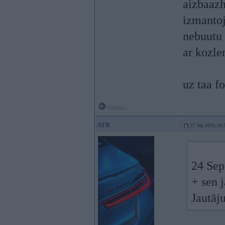
aizbaazh
izmantoj
nebuutu
ar kozle
uz taa fo
Offline
ATB
27. Sep 2010, 16:
24 Sep
+ sen 
Jautāj