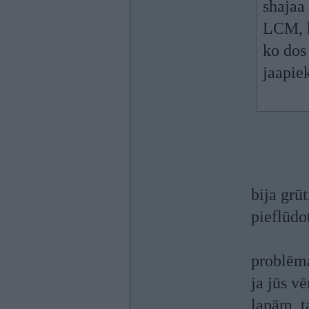
shajaa
LCM, k
ko dos
jaapi
bija grū
pieflūdo
problēma
ja jūs v
lapām, t