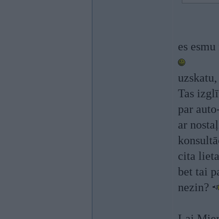
es esmu 
uzskatu,
Tas izglī
par auto
ar nosta
konsultā
cita lie
bet tai p
nezin?
Lai Mie