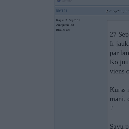
Offline
DM101
27. Sep 2010, 15:
Kopš:
11. Sep 2010
Ziņojumi:
684
Braucu ar:
27 Sep 
Ir jauk
par bmw
Ko juus
viens 
Kurss n
mani, 
?
Savu p