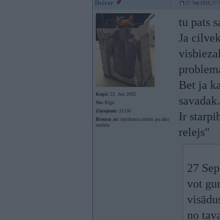
Driver
27. Sep 2010, 17:
tu pats s
Ja cilve
visbieza
problema
Bet ja ka
Kopš:
22. Jun 2002
savadak.
No:
Rīga
Ziņojumi:
31536
Ir starp
Braucu ar:
iepirkuma ratiem pa alko
outletu
relejs"
27 Sep
vot gu
visādu
no tav