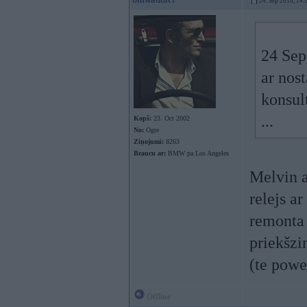
24. Sep 2010, 14:
24 Sep
ar nos
konsul
...
Kopš:
23. Oct 2002
No:
Ogre
Ziņojumi:
8263
Braucu ar:
BMW pa Los Angeles
Melvin a
relejs a
remonta 
priekšzi
(te powe
Offline