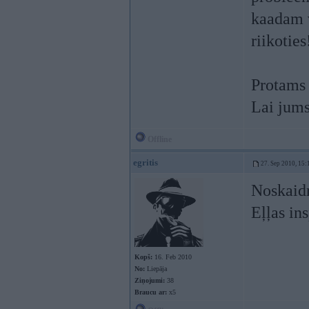
kaadam v
riikoties
Protams
Lai jums
Offline
egritis
27. Sep 2010, 15:
Noskaid
Eļļas in
Kopš:
16. Feb 2010
No:
Liepāja
Ziņojumi:
38
Braucu ar:
x5