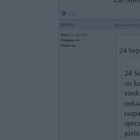
Offline
DM101
24. Sep 2010, 12:
Kopš:
11. Sep 2010
Ziņojumi:
684
Braucu ar:
24 Sep
24 S
un k
vied
neka
taapa
specs
piebi