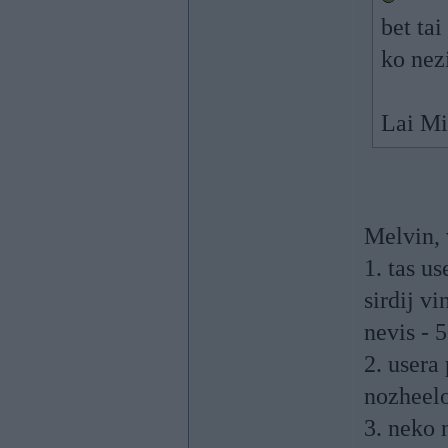
bet tai
ko nez
Lai Mi
Melvin, v
1. tas u
sirdij v
nevis -
2. usera
nozheel
3. neko n