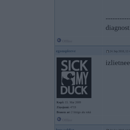
----------
diagnost
Offline
egonspleeve
24. Sep 2010, 12:
izlietne
Kopš:
15. Mar 2009
Ziņojumi:
4719
Braucu ar:
2 litrigo alu rokā
Offline
bmwaddict