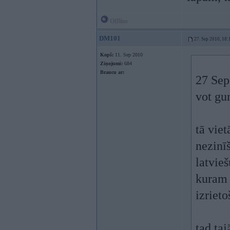
Offline
DM101
27. Sep 2010, 18:
Kopš:
11. Sep 2010
Ziņojumi:
684
Braucu ar:
27 Sep
vot gun
tā viet
nezinīš
latvie
kuram 
izriet
tad ta