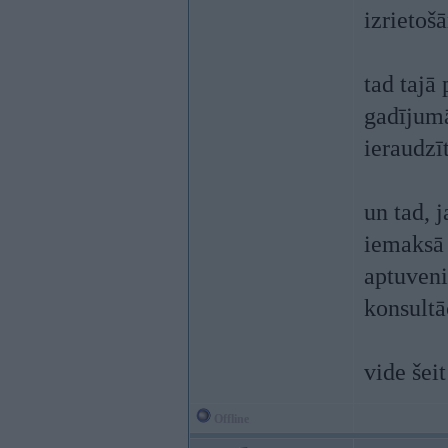
izrietoš
tad tajā
gadījumā
ieraudz
un tad, j
iemaksā 
aptuveni
konsultā
vide šeit
Offline