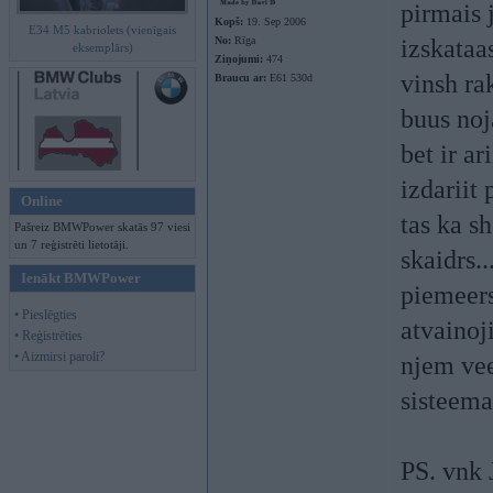
pirmais 
Kopš:
19. Sep 2006
E34 M5 kabriolets (vienīgais
No:
Rīga
izskataas
eksemplārs)
Ziņojumi:
474
vinsh rak
Braucu ar:
E61 530d
buus noj
bet ir a
izdariit p
Online
tas ka s
Pašreiz BMWPower skatās 97 viesi
un 7 reģistrēti lietotāji.
skaidrs...
Ienākt BMWPower
piemeers
• Pieslēgties
atvainoj
• Reģistrēties
• Aizmirsi paroli?
njem vee
sisteema
PS. vnk 