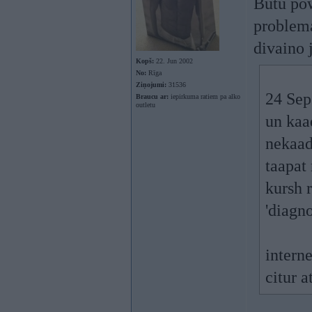
Butu pow
problema
divaino 
Kopš:
22. Jun 2002
No:
Rīga
Ziņojumi:
31536
24 Sep
Braucu ar:
iepirkuma ratiem pa alko
outletu
un kaa
nekaad
taapat 
kursh 
'diagno
intern
citur a