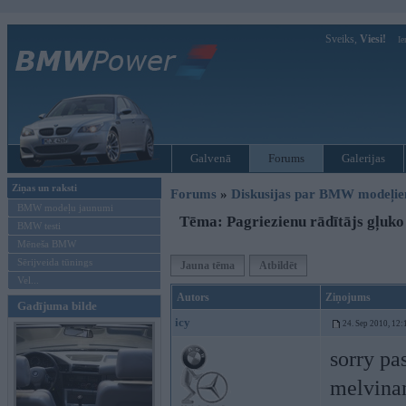
Sveiks,
Viesi!
Ie
Galvenā
Forums
Galerijas
Ziņas un raksti
Forums
»
Diskusijas par BMW modeļi
BMW modeļu jaunumi
Tēma: Pagriezienu rādītājs gļuko
BMW testi
Mēneša BMW
Sērijveida tūnings
Jauna tēma
Atbildēt
Vel...
Autors
Ziņojums
Gadījuma bilde
icy
24. Sep 2010, 12:
sorry pa
melvinam