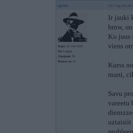
egritis
27. Sep 2010, 08:
Ir jauki 
bmw, un 
Ko juus s
viens ot
Kopš:
16. Feb 2010
No:
Liepāja
Ziņojumi:
38
Braucu ar:
x5
Kurss no
mani, ci
Savu pro
vareetu 
diemzzee
uztaisii
problee