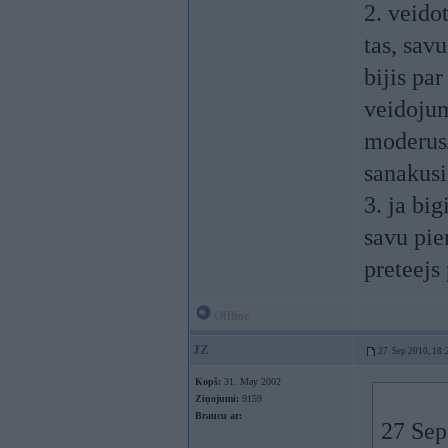
2. veidot
tas, savu
bijis pa
veidojum
moderus/
sanakusi
3. ja big
savu pi
preteejs
Offline
JZ
27. Sep 2010, 18:
Kopš:
31. May 2002
Ziņojumi:
9159
Braucu ar:
27 Sep