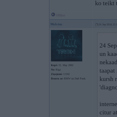
ko teikt
Offline
Melvins
24. Sep 2010, 12:
24 Sep
un kaa
nekaad
Kopš:
31. May 2002
taapat 
No:
Rīga
Ziņojumi:
11342
kursh 
Braucu ar:
BMW un Daft Punk.
'diagno
intern
citur a