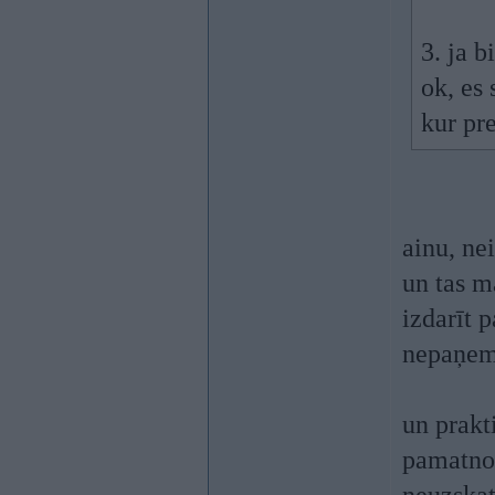
3. ja b
ok, es
kur pr
ainu, ne
un tas m
izdarīt 
nepaņe
un prakti
pamatnoda