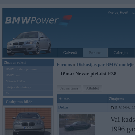
Sveiks,
Viesi!
Ie
Galvenā
Forums
Galerijas
Ziņas un raksti
Forums
»
Diskusijas par BMW modeļi
BMW modeļu jaunumi
Tēma: Nevar pielaist E38
BMW testi
Mēneša BMW
Sērijveida tūnings
Jauna tēma
Atbildēt
Vel...
Autors
Ziņojums
Gadījuma bilde
Didza
25. Jul 2010, 10:
Vai kads
1996 gad