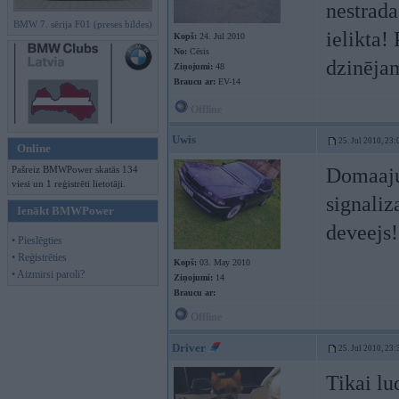
nestrada
BMW 7. sērija F01 (preses bildes)
ielikta
Kopš:
24. Jul 2010
No:
Cēsis
dzinēja
Ziņojumi:
48
Braucu ar:
EV-14
Offline
Uwis
25. Jul 2010, 23:
Online
Pašreiz BMWPower skatās 134
Domaaju 
viesi un 1 reģistrēti lietotāji.
signaliz
Ienākt BMWPower
deveejs!
• Pieslēgties
• Reģistrēties
Kopš:
03. May 2010
• Aizmirsi paroli?
Ziņojumi:
14
Braucu ar:
Offline
Driver
25. Jul 2010, 23:
Tikai lu