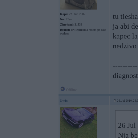
Kopš:
22. Jun 2002
tu tiesh
No:
Rīga
ja abi d
Ziņojumi:
31536
Braucu ar:
iepirkuma ratiem pa alko
outletu
kapec la
nedzivo 
----------
diagnost
Offline
Uwis
26. Jul 2010, 23:
26 Jul
Nja be