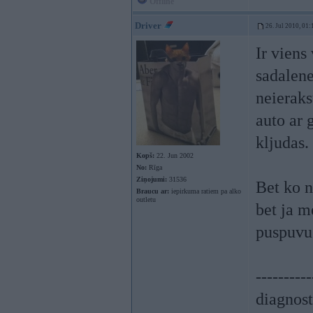
Offline
Driver
26. Jul 2010, 01:
Ir viens
sadalene
neieraks
auto ar 
kljudas.
Kopš:
22. Jun 2002
No:
Rīga
Ziņojumi:
31536
Bet ko n
Braucu ar:
iepirkuma ratiem pa alko
outletu
bet ja m
puspuvu
----------
diagnost