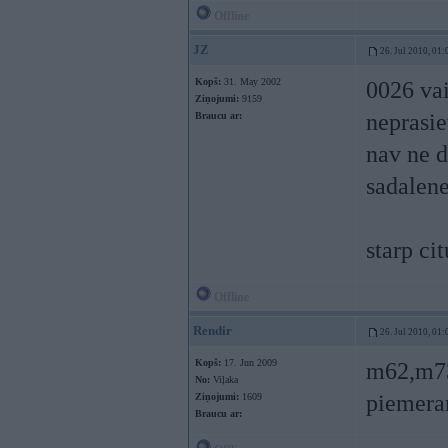
Offline
JZ
26. Jul 2010, 01:
Kopš:
31. May 2002
0026 vai
Ziņojumi:
9159
neprasie
Braucu ar:
nav ne d
sadalene
starp ci
Offline
Rendir
26. Jul 2010, 01:
Kopš:
17. Jun 2009
m62,m73n
No:
Viļaka
piemeram
Ziņojumi:
1609
Braucu ar: