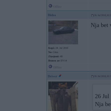
Offline
Didza
26. Jul 2010, 01:
Nja bet 
Kopš:
24. Jul 2010
No:
Cēsis
Ziņojumi:
48
Braucu ar:
EV-14
Offline
Driver
26. Jul 2010, 01:
26 Jul
Nja be