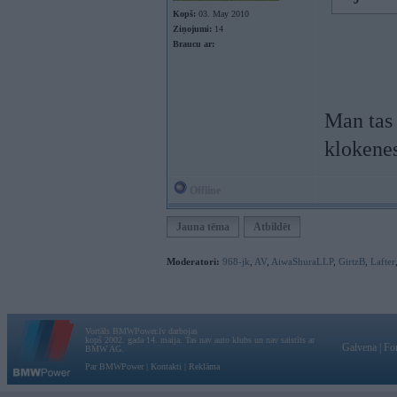
Kopš:
03. May 2010
Ziņojumi:
14
Braucu ar:
Man tas 
klokenes
Offline
Jauna tēma
Atbildēt
Moderatori:
968-jk
,
AV
,
AiwaShuraLLP
,
GirtzB
,
Lafter
Vortāls BMWPower.lv darbojas
kopš 2002. gada 14. maija. Tas nav auto klubs un nav saistīts ar
Galvena
|
Fo
BMW AG.
Par BMWPower
|
Kontakti
|
Reklāma