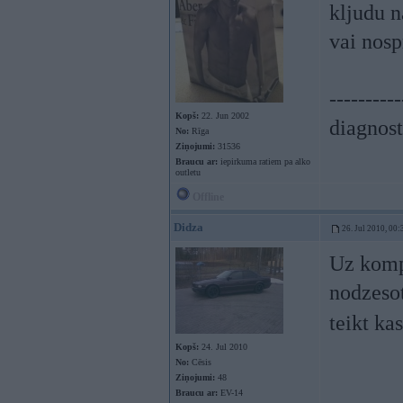
kljudu n
vai nosp
----------
Kopš:
22. Jun 2002
diagnost
No:
Rīga
Ziņojumi:
31536
Braucu ar:
iepirkuma ratiem pa alko
outletu
Offline
Didza
26. Jul 2010, 00:
Uz komp
nodzesot
teikt ka
Kopš:
24. Jul 2010
No:
Cēsis
Ziņojumi:
48
Braucu ar:
EV-14