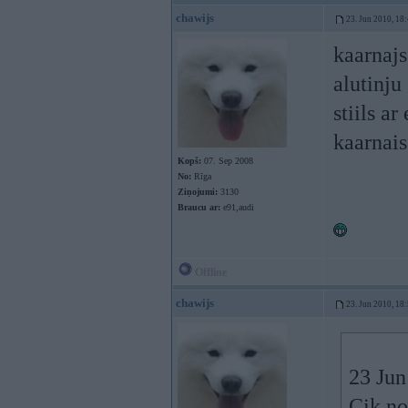
chawijs
23. Jun 2010, 18
kaarnajs
alutinju
stiils a
kaarnais
Kopš:
07. Sep 2008
No:
Rīga
Ziņojumi:
3130
Braucu ar:
e91,audi
Offline
chawijs
23. Jun 2010, 18
23 Jun
Cik no