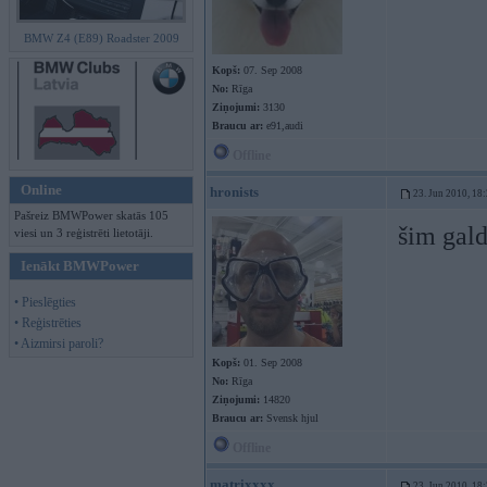
BMW Z4 (E89) Roadster 2009
Kopš:
07. Sep 2008
No:
Rīga
Ziņojumi:
3130
Braucu ar:
e91,audi
Offline
Online
hronists
23. Jun 2010, 18
Pašreiz BMWPower skatās 105
šim gald
viesi un 3 reģistrēti lietotāji.
Ienākt BMWPower
• Pieslēgties
• Reģistrēties
• Aizmirsi paroli?
Kopš:
01. Sep 2008
No:
Rīga
Ziņojumi:
14820
Braucu ar:
Svensk hjul
Offline
matrixxxx
23. Jun 2010, 18