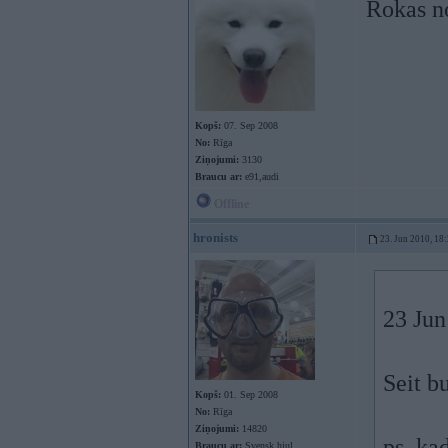
Rokas 
Kopš:
07. Sep 2008
No:
Rīga
Ziņojumi:
3130
Braucu ar:
e91,audi
Offline
hronists
23. Jun 2010, 18
23 Jun
Seit b
Kopš:
01. Sep 2008
No:
Rīga
Ziņojumi:
14820
ps. ka
Braucu ar:
Svensk hjul