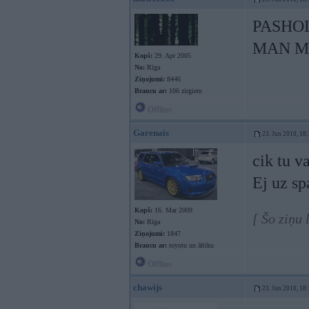
PASHOL
MAN ME
Kopš:
29. Apr 2005
No:
Rīga
Ziņojumi:
8446
Braucu ar:
106 zirgiem
Offline
Garenais
23. Jun 2010, 18
cik tu v
Ej uz sp
Kopš:
16. Mar 2009
[ Šo ziņu
No:
Rīga
Ziņojumi:
1847
Braucu ar:
toyotu un āfriku
Offline
chawijs
23. Jun 2010, 18