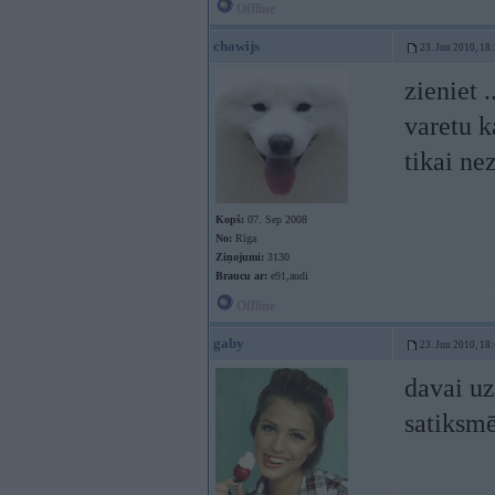
Offline
chawijs
23. Jun 2010, 18
zieniet 
varetu k
tikai n
Kopš:
07. Sep 2008
No:
Rīga
Ziņojumi:
3130
Braucu ar:
e91,audi
Offline
gaby
23. Jun 2010, 18
davai uz
satiksm