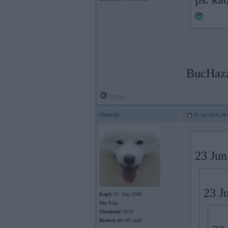
BucHazzz
Offline
chawijs
23. Jun 2010, 18
23 Jun
23 J
Kopš:
07. Sep 2008
No:
Rīga
Ziņojumi:
3130
Braucu ar:
e91,audi