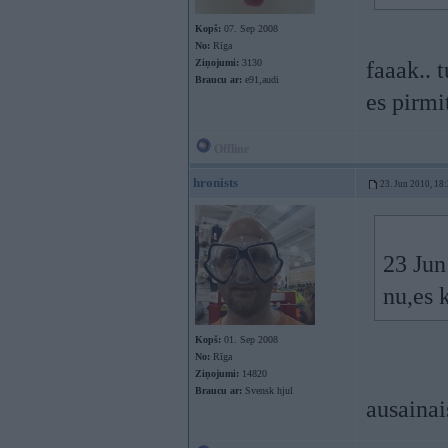
Kopš:
07. Sep 2008
No:
Rīga
Ziņojumi:
3130
faaak.. 
Braucu ar:
e91,audi
es pirmi
Offline
hronists
23. Jun 2010, 18
23 Jun
nu,es 
Kopš:
01. Sep 2008
No:
Rīga
Ziņojumi:
14820
Braucu ar:
Svensk hjul
ausainai