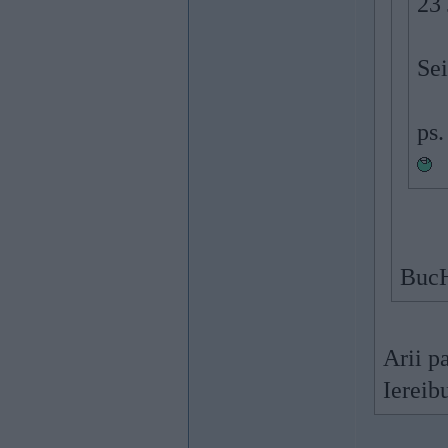
23
Sei
ps
BucH
Arii p
Iereib