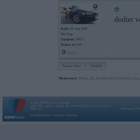
dodiet 
Kopš:
30. Aug 2008
No:
Rīga
Ziņojumi:
28677
Braucu ar:
E39
Offline
Jauna tēma
Atbildēt
Moderatori:
968-jk
,
AV
,
AiwaShuraLLP
,
GirtzB
,
Lafter
Vortāls BMWPower.lv darbojas
kopš 2002. gada 14. maija. Tas nav auto klubs un nav saistīts ar
Galvena
|
Fo
BMW AG.
Par BMWPower
|
Kontakti
|
Reklāma