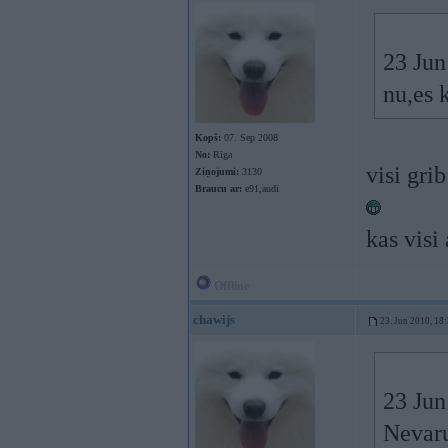
23 Jun
nu,es 
Kopš:
07. Sep 2008
No:
Rīga
visi gri
Ziņojumi:
3130
Braucu ar:
e91,audi
kas visi
Offline
chawijs
23. Jun 2010, 18
23 Jun
Nevaru