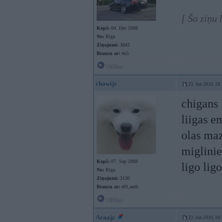
[ Šo ziņu
Kopš:
04. Dec 2008
No:
Rīga
Ziņojumi:
3842
Braucu ar:
4x5
Offline
chawijs
23. Jun 2010, 18
chigans
liigas e
olas maz
miglinie
Kopš:
07. Sep 2008
ligo ligo
No:
Rīga
Ziņojumi:
3130
Braucu ar:
e91,audi
Offline
Araajz
23. Jun 2010, 19