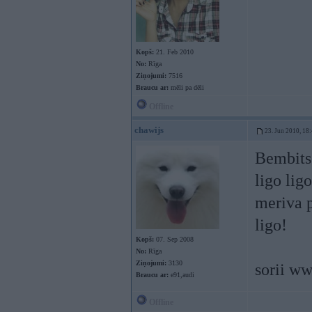
Kopš:
21. Feb 2010
No:
Rīga
Ziņojumi:
7516
Braucu ar:
mēli pa dēli
Offline
chawijs
23. Jun 2010, 18
Bembits
ligo ligo
meriva p
ligo!
Kopš:
07. Sep 2008
No:
Rīga
Ziņojumi:
3130
sorii ww
Braucu ar:
e91,audi
Offline