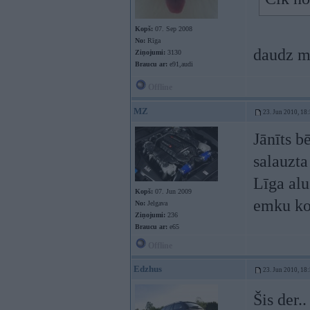
Kopš:
07. Sep 2008
No:
Rīga
daudz m
Ziņojumi:
3130
Braucu ar:
e91,audi
Offline
MZ
23. Jun 2010, 18
Jānīts bē
salauzta 
Līga alu
Kopš:
07. Jun 2009
emku kok
No:
Jelgava
Ziņojumi:
236
Braucu ar:
e65
Offline
Edzhus
23. Jun 2010, 18
Šis der.