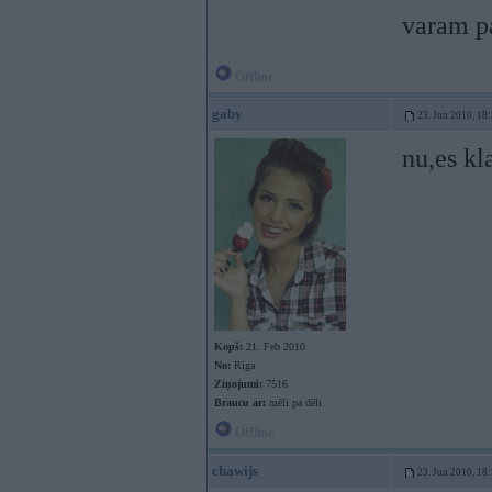
varam pa
Offline
gaby
23. Jun 2010, 18
nu,es kl
Kopš:
21. Feb 2010
No:
Rīga
Ziņojumi:
7516
Braucu ar:
mēli pa dēli
Offline
chawijs
23. Jun 2010, 18