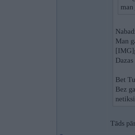
man 
Nabad
Man ga
[IMG]
Dazas 
Bet Tu
Bez ga
netik
Tāds pār