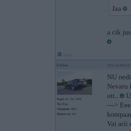
Jaa
a cik jus
Offline
Edzhus
23. Jun 2010, 20
NU nedi
Nevaru i
utt..
Un
Kopš:
04. Dec 2008
---> Ee
No:
Rīga
Ziņojumi:
3842
kompaan
Braucu ar:
4x5
Vai arii