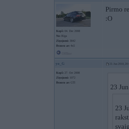
Pirmo re
:O
Kopš:
04. Dec 2008
No:
Rīga
Ziņojumi:
3842
Braucu ar:
4x5
Offline
yo_G
23. Jun 2010, 20
Kopš:
27. Oct 2008
Ziņojumi:
1072
Braucu ar:
GTI
23 Jun
23 J
rakst
svaig