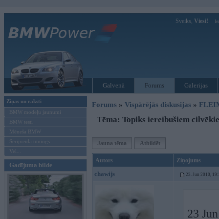
Sveiks,
Viesi!
Ie
Galvenā
Forums
Galerijas
Ziņas un raksti
Forums
»
Vispārējās diskusijas
»
FLEI
BMW modeļu jaunumi
Tēma: Topiks iereibušiem cilvēki
BMW testi
Mēneša BMW
Sērijveida tūnings
Jauna tēma
Atbildēt
Vel...
Autors
Ziņojums
Gadījuma bilde
chawijs
23. Jun 2010, 19
23 Jun