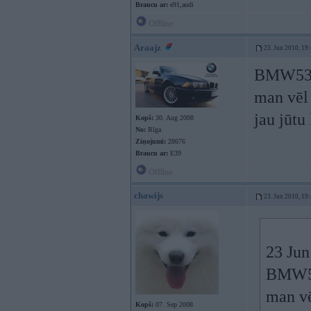
Braucu ar:
e91,audi
Offline
Araajz
23. Jun 2010, 19
BMW5
man vēl
jau jūtu
Kopš:
30. Aug 2008
No:
Rīga
Ziņojumi:
28676
Braucu ar:
E39
Offline
chawijs
23. Jun 2010, 19
23 Jun
BMW
man vē
Kopš:
07. Sep 2008