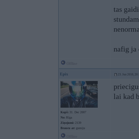
tas gaid
stundam 
nenorma
nafig ja
Offline
Epix
23. Jun 2010, 20
priecigu
lai kad 
Kopš:
31. Dec 2007
No:
Rīga
Ziņojumi:
2139
Braucu ar:
gumiju
Offline