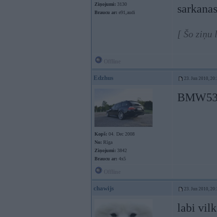
Ziņojumi:
3130
sarkana
Braucu ar:
e91,audi
[ Šo ziņu
Offline
Edzhus
23. Jun 2010, 20
BMW5
Kopš:
04. Dec 2008
No:
Rīga
Ziņojumi:
3842
Braucu ar:
4x5
Offline
chawijs
23. Jun 2010, 20
labi vil