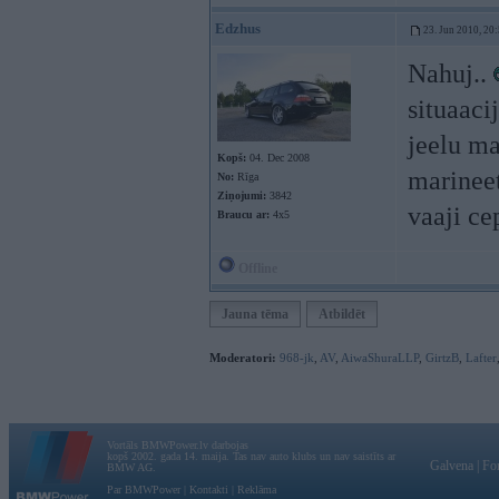
Edzhus
23. Jun 2010, 20
Nahuj..
situaaci
jeelu ma
Kopš:
04. Dec 2008
marineet
No:
Rīga
Ziņojumi:
3842
vaaji ce
Braucu ar:
4x5
Offline
Jauna tēma
Atbildēt
Moderatori:
968-jk
,
AV
,
AiwaShuraLLP
,
GirtzB
,
Lafter
Vortāls BMWPower.lv darbojas
kopš 2002. gada 14. maija. Tas nav auto klubs un nav saistīts ar
Galvena
|
Fo
BMW AG.
Par BMWPower
|
Kontakti
|
Reklāma