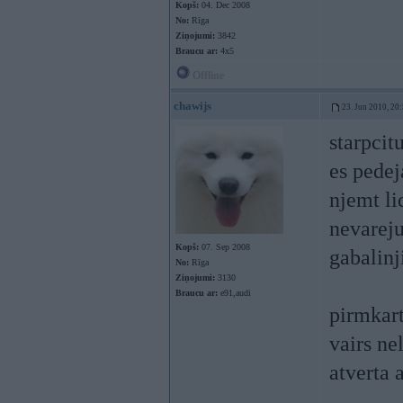
Kopš:
04. Dec 2008
No:
Rīga
Ziņojumi:
3842
Braucu ar:
4x5
Offline
chawijs
23. Jun 2010, 20
starpcit
es pedej
njemt li
nevareju 
Kopš:
07. Sep 2008
gabalinji
No:
Rīga
Ziņojumi:
3130
Braucu ar:
e91,audi
pirmkart
vairs nel
atverta 