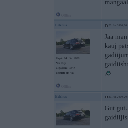
mangaal
Offline
Edzhus
23. Jun 2010, 20
Jaa man 
kauj pat
gadiijum
Kopš:
04. Dec 2008
gaidiish
No:
Rīga
Ziņojumi:
3842
.
Braucu ar:
4x5
Offline
Edzhus
23. Jun 2010, 20
Gut gut.
gaidiijis.