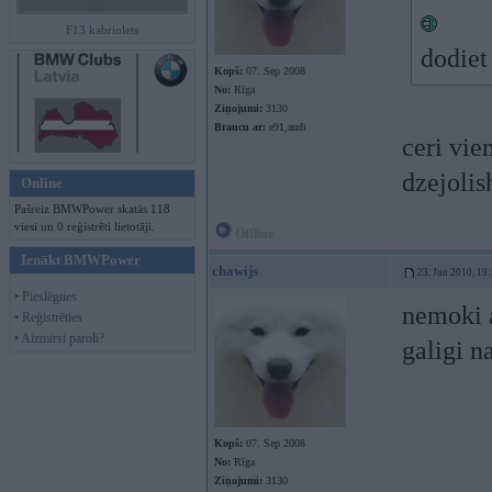
F13 kabriolets
dodiet
Kopš:
07. Sep 2008
No:
Rīga
Ziņojumi:
3130
Braucu ar:
e91,audi
ceri vie
dzejolis
Online
Pašreiz BMWPower skatās 118
viesi un 0 reģistrēti lietotāji.
Offline
Ienākt BMWPower
chawijs
23. Jun 2010, 19
• Pieslēgties
nemoki a
• Reģistrēties
• Aizmirsi paroli?
galigi 
Kopš:
07. Sep 2008
No:
Rīga
Ziņojumi:
3130