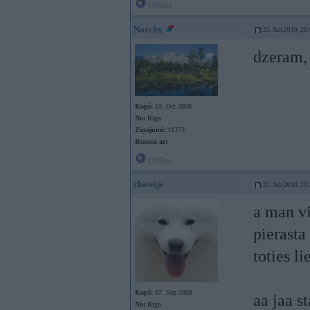
Offline
Norchx
23. Jun 2010, 20
dzeram,
Kopš:
19. Oct 2008
No:
Rīga
Ziņojumi:
11373
Braucu ar:
Offline
chawijs
23. Jun 2010, 20
a man vi
pierasta 
toties l
Kopš:
07. Sep 2008
aa jaa st
No:
Rīga