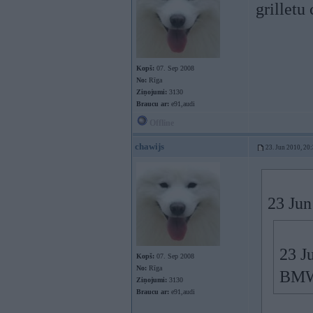
grilletu
Kopš:
07. Sep 2008
No:
Rīga
Ziņojumi:
3130
Braucu ar:
e91,audi
Offline
chawijs
23. Jun 2010, 20
23 Jun
23 J
Kopš:
07. Sep 2008
No:
Rīga
BM
Ziņojumi:
3130
Braucu ar:
e91,audi