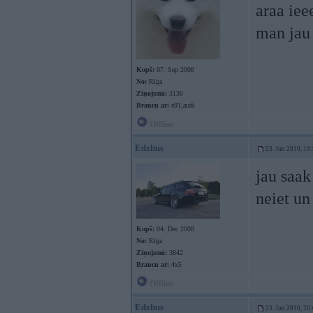
araa iee
man jau 
Kopš:
07. Sep 2008
No:
Rīga
Ziņojumi:
3130
Braucu ar:
e91,audi
Offline
Edzhus
23. Jun 2010, 19
jau saak 
neiet un
Kopš:
04. Dec 2008
No:
Rīga
Ziņojumi:
3842
Braucu ar:
4x5
Offline
Edzhus
23. Jun 2010, 20