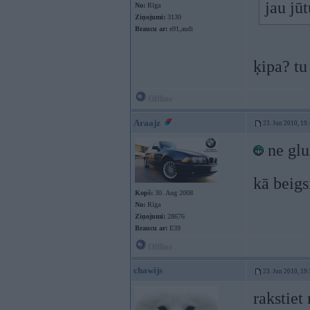
jau jū
No:
Rīga
Ziņojumi:
3130
Braucu ar:
e91,audi
ķipa? tu
Offline
Araajz
23. Jun 2010, 19
ne glu
kā beigs
Kopš:
30. Aug 2008
No:
Rīga
Ziņojumi:
28676
Braucu ar:
E39
Offline
chawijs
23. Jun 2010, 19
rakstiet