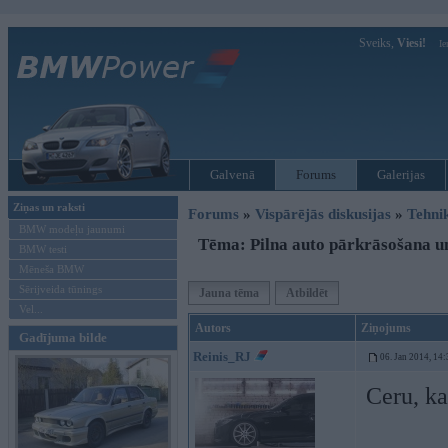
Sveiks,
Viesi!
Ie
Galvenā
Forums
Galerijas
Ziņas un raksti
Forums
»
Vispārējās diskusijas
»
Tehni
BMW modeļu jaunumi
Tēma: Pilna auto pārkrāsošana u
BMW testi
Mēneša BMW
Sērijveida tūnings
Jauna tēma
Atbildēt
Vel...
Autors
Ziņojums
Gadījuma bilde
Reinis_RJ
06. Jan 2014, 14:
Ceru, ka