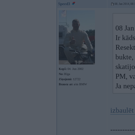
Speed3
08. Jan 2014, 08:
08 Jan
Ir kād
Resekt
bukte,
skatijo
Kopš:
04. Jun 2002
No:
Rīga
PM, va
Ziņojumi:
12722
Ja nep
Braucu ar:
a/m BMW
izbaulēt
----------