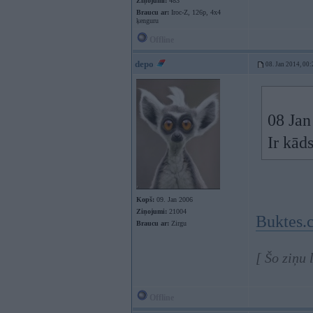
Ziņojumi:
483
Braucu ar:
Iroc-Z, 126p, 4x4
ķenguru
Offline
depo
08. Jan 2014, 00:
08 Jan
Ir kād
Kopš:
09. Jan 2006
Ziņojumi:
21004
Buktes.
Braucu ar:
Zirgu
[ Šo ziņu
Offline