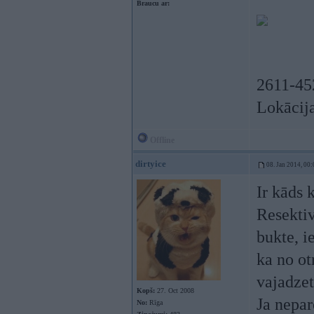
Braucu ar:
2611-45
Lokācija
Offline
dirtyice
08. Jan 2014, 00:
Ir kāds 
Resektiv
bukte, i
ka no ot
vajadzet
Kopš:
27. Oct 2008
Ja nepar
No:
Rīga