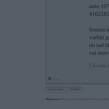
auto 19
416218
Iemaucie
varbūt g
un tad t
vai norv
[ Šo ziņu
Offline
Jauna tēma
Atbildēt
Moderatori:
968-jk
,
AV
,
AiwaShuraLLP
,
GirtzB
,
Lafter