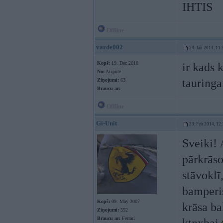
IHTIS
Offline
varde002
24. Jan 2014, 11:
Kopš:
19. Dec 2010
ir kads 
No:
Aizpute
tauring
Ziņojumi:
63
Braucu ar:
Offline
Gi-Unit
23. Feb 2014, 12
Sveiki! 
pārkrāso
stāvoklī,
bamperi
Kopš:
09. May 2007
krāsa ba
Ziņojumi:
552
Braucu ar:
Ferrari