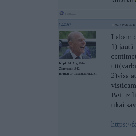
ktnxbai
Offline
422167
02. Nov 2016, 16
Labam d
1) jautā
centimet
Kopš:
04. Aug 2014
utt(varb
Ziņojumi:
1942
2)visa a
Braucu ar:
liektajiem diskiem
visticam
Bet uz l
tikai sa
https://