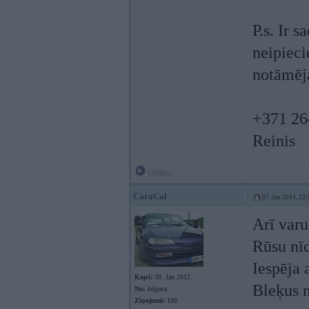
P.s. Ir 
neipieci
notāmēja
+371 26
Reinis
Offline
CaraCal
07. Jan 2014, 22:
Arī varu
Rūsu nīc
Iespēja 
Kopš:
30. Jan 2012
Bleķus n
No:
Jelgava
Ziņojumi:
106