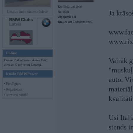
Kopš:
02. Jul 2008
Ja krāso
Latvijas lauku tūninga šedevri
No:
Rīga
Ziņojumi:
141
Braucu ar:
Ē trīsdesmit seši
www.fac
www.rix
Online
Vairāk g
Pašreiz BMWPower skatās 166
viesi un 0 reģistrēti lietotāji.
"muskuļ
Ienākt BMWPower
auto. Vi
• Pieslēgties
materiāl
• Reģistrēties
• Aizmirsi paroli?
kvalitāt
Usi Ital
stends ir