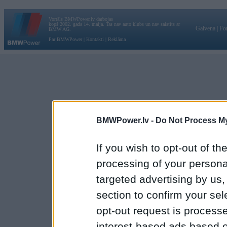
Vortāls BMWPower.lv darbojas
kopš 2002. gada 14. maija. Tas nav auto klubs un nav saistīts ar
Galvena
|
Fo
BMW AG.
Par BMWPower
|
Kontakti
|
Reklāma
BMWPower.lv -
Do Not Process My
If you wish to opt-out of the
processing of your personal
targeted advertising by us
section to confirm your sel
opt-out request is proces
interest-based ads based o